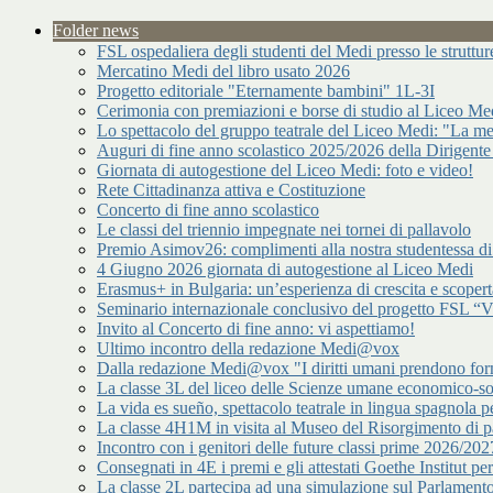
Folder news
FSL ospedaliera degli studenti del Medi presso le strutt
Mercatino Medi del libro usato 2026
Progetto editoriale "Eternamente bambini" 1L-3I
Cerimonia con premiazioni e borse di studio al Liceo Me
Lo spettacolo del gruppo teatrale del Liceo Medi: "La me
Auguri di fine anno scolastico 2025/2026 della Dirigente
Giornata di autogestione del Liceo Medi: foto e video!
Rete Cittadinanza attiva e Costituzione
Concerto di fine anno scolastico
Le classi del triennio impegnate nei tornei di pallavolo
Premio Asimov26: complimenti alla nostra studentessa 
4 Giugno 2026 giornata di autogestione al Liceo Medi
Erasmus+ in Bulgaria: un’esperienza di crescita e scopert
Seminario internazionale conclusivo del progetto FSL “Vir
Invito al Concerto di fine anno: vi aspettiamo!
Ultimo incontro della redazione Medi@vox
Dalla redazione Medi@vox "I diritti umani prendono forma
La classe 3L del liceo delle Scienze umane economico-s
La vida es sueño, spettacolo teatrale in lingua spagnola pe
La classe 4H1M in visita al Museo del Risorgimento di p
Incontro con i genitori delle future classi prime 2026/202
Consegnati in 4E i premi e gli attestati Goethe Institut p
La classe 2L partecipa ad una simulazione sul Parlamen