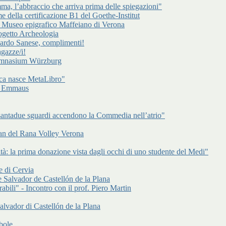
a, l’abbraccio che arriva prima delle spiegazioni"
e della certificazione B1 del Goethe-Institut
l Museo epigrafico Maffeiano di Verona
rogetto Archeologia
cardo Sanese, complimenti!
gazze/i!
Gymnasium Würzburg
ca nasce MetaLibro"
 di Emmaus
antadue sguardi accendono la Commedia nell’atrio"
an del Rana Volley Verona
à: la prima donazione vista dagli occhi di uno studente del Medi"
e di Cervia
 Salvador de Castellón de la Plana
abili" - Incontro con il prof. Piero Martin
alvador di Castellón de la Plana
bole