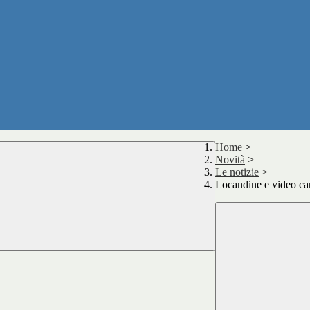
Home
>
Novità
>
Le notizie
>
Locandine e video cand