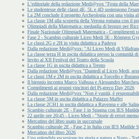
L’editoriale della redazione Medi@vox "Festa della Mamm
Le studentesse delle classi 4E, 5L e 4D sostengono l'esam
La 2M conclude il progetto Archeologia con una visita a
La classe 1M alla scoperta della Verona romana con il p
Olimpiadi della Matematica: medaglia di bronzo per Ric
Finale Nazionale Olimpiadi Matematica - Complimenti ra
Fase 2 - Scambio culturale Liceo Medi 3E - Röntgen 
Le classi 2G e 2H in visita didattica a Padova
Dalla redazione Medi@vox: "Al Liceo Medi di Villafran
La classe terza H in uscita didattica presso la comunità
Invito al XII Festival del Teatro della Scuola
La classe 1G in uscita didattica a Trento
Dalla redazione Medi@vox "Dantedì al Liceo Medi, sess
Le classi 1M e 2M in uscita didattica a Torcello e Burano
Il biennio incontra Marco Valbusa e Alessandro Marches
Complimenti ai gruppi vincitori del Pi-greco Day 2026
Dalla redazione Medi@vox "Non è vanità, è responsabilit
La classe 5M in uscita didattica a Palazzo Maffei
La classe 2CH1 in uscita didattica a Ravenna e alle Salin
Scambio culturale 2E - Fase 1 in Spagna con IES Matilde
22 aprile ore 20:45 - Liceo Medi - "Storie di errori memor
Mercatino del libro usato in succursale
Scambio culturale 2E - Fase 2 in Italia con IES Matilde S
Mercatino del libro 2026
Una splendida escursione tra storia e natura a Nago - Tor