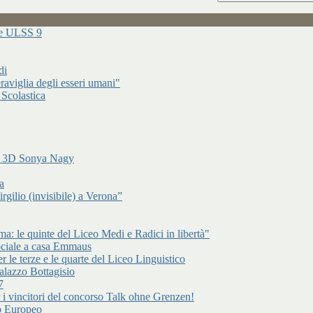
ure ULSS 9
di
raviglia degli esseri umani"
 Scolastica
di 3D Sonya Nagy
a
gilio (invisibile) a Verona”
: le quinte del Liceo Medi e Radici in libertà"
ociale a casa Emmaus
r le terze e le quarte del Liceo Linguistico
alazzo Bottagisio
7
er i vincitori del concorso Talk ohne Grenzen!
to Europeo