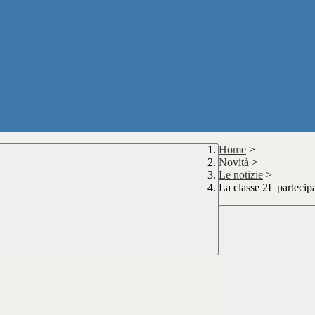
Home
>
Novità
>
Le notizie
>
La classe 2L parteci