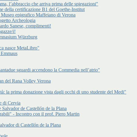
a, l’abbraccio che arriva prima delle spiegazioni"
e della certificazione B1 del Goethe-Institut
l Museo epigrafico Maffeiano di Verona
rogetto Archeologia
cardo Sanese, complimenti!
gazze/i!
Gymnasium Würzburg
ca nasce MetaLibro"
 di Emmaus
antadue sguardi accendono la Commedia nell’atrio"
an del Rana Volley Verona
à: la prima donazione vista dagli occhi di uno studente del Medi"
e di Cervia
 Salvador de Castellón de la Plana
abili" - Incontro con il prof. Piero Martin
alvador di Castellón de la Plana
bole