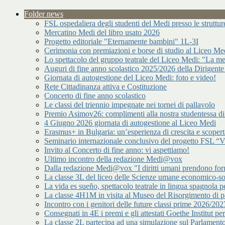
Folder news
FSL ospedaliera degli studenti del Medi presso le strutt
Mercatino Medi del libro usato 2026
Progetto editoriale "Eternamente bambini" 1L-3I
Cerimonia con premiazioni e borse di studio al Liceo Me
Lo spettacolo del gruppo teatrale del Liceo Medi: "La me
Auguri di fine anno scolastico 2025/2026 della Dirigente
Giornata di autogestione del Liceo Medi: foto e video!
Rete Cittadinanza attiva e Costituzione
Concerto di fine anno scolastico
Le classi del triennio impegnate nei tornei di pallavolo
Premio Asimov26: complimenti alla nostra studentessa 
4 Giugno 2026 giornata di autogestione al Liceo Medi
Erasmus+ in Bulgaria: un’esperienza di crescita e scopert
Seminario internazionale conclusivo del progetto FSL “Vir
Invito al Concerto di fine anno: vi aspettiamo!
Ultimo incontro della redazione Medi@vox
Dalla redazione Medi@vox "I diritti umani prendono forma
La classe 3L del liceo delle Scienze umane economico-s
La vida es sueño, spettacolo teatrale in lingua spagnola pe
La classe 4H1M in visita al Museo del Risorgimento di p
Incontro con i genitori delle future classi prime 2026/202
Consegnati in 4E i premi e gli attestati Goethe Institut p
La classe 2L partecipa ad una simulazione sul Parlamen