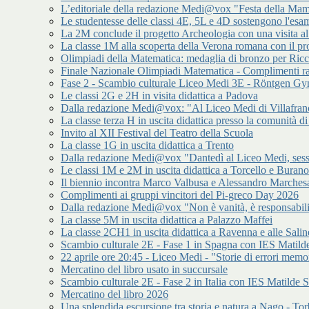
L’editoriale della redazione Medi@vox "Festa della Mamm
Le studentesse delle classi 4E, 5L e 4D sostengono l'esam
La 2M conclude il progetto Archeologia con una visita a
La classe 1M alla scoperta della Verona romana con il p
Olimpiadi della Matematica: medaglia di bronzo per Ric
Finale Nazionale Olimpiadi Matematica - Complimenti ra
Fase 2 - Scambio culturale Liceo Medi 3E - Röntgen 
Le classi 2G e 2H in visita didattica a Padova
Dalla redazione Medi@vox: "Al Liceo Medi di Villafran
La classe terza H in uscita didattica presso la comunità
Invito al XII Festival del Teatro della Scuola
La classe 1G in uscita didattica a Trento
Dalla redazione Medi@vox "Dantedì al Liceo Medi, sess
Le classi 1M e 2M in uscita didattica a Torcello e Burano
Il biennio incontra Marco Valbusa e Alessandro Marches
Complimenti ai gruppi vincitori del Pi-greco Day 2026
Dalla redazione Medi@vox "Non è vanità, è responsabilit
La classe 5M in uscita didattica a Palazzo Maffei
La classe 2CH1 in uscita didattica a Ravenna e alle Salin
Scambio culturale 2E - Fase 1 in Spagna con IES Matilde
22 aprile ore 20:45 - Liceo Medi - "Storie di errori memor
Mercatino del libro usato in succursale
Scambio culturale 2E - Fase 2 in Italia con IES Matilde S
Mercatino del libro 2026
Una splendida escursione tra storia e natura a Nago - Tor