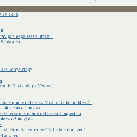
ure ULSS 9
di
raviglia degli esseri umani"
 Scolastica
di 3D Sonya Nagy
a
gilio (invisibile) a Verona”
: le quinte del Liceo Medi e Radici in libertà"
ociale a casa Emmaus
r le terze e le quarte del Liceo Linguistico
alazzo Bottagisio
7
er i vincitori del concorso Talk ohne Grenzen!
to Europeo