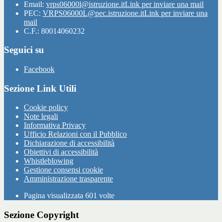
Email:
vrps06000l@istruzione.it
Link per inviare una mail
PEC:
VRPS06000L@pec.istruzione.it
Link per inviare una
mail
C.F.: 80014060232
Seguici su
Facebook
Sezione Link Utili
Cookie policy
Note legali
Informativa Privacy
Ufficio Relazioni con il Pubblico
Dichiarazione di accessibilità
Obiettivi di accessibilità
Whistleblowing
Gestione consensi cookie
Amministrazione trasparente
Pagina visualizzata
601
volte
Sezione Copyright