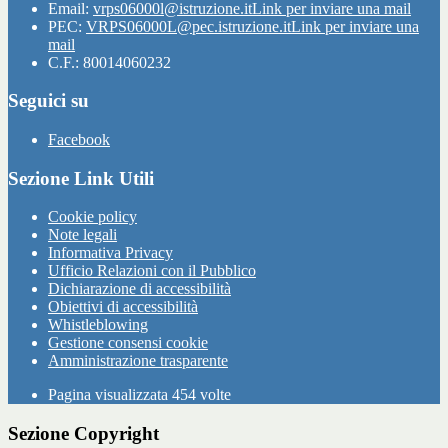
Email:
vrps06000l@istruzione.it
Link per inviare una mail
PEC:
VRPS06000L@pec.istruzione.it
Link per inviare una
mail
C.F.: 80014060232
Seguici su
Facebook
Sezione Link Utili
Cookie policy
Note legali
Informativa Privacy
Ufficio Relazioni con il Pubblico
Dichiarazione di accessibilità
Obiettivi di accessibilità
Whistleblowing
Gestione consensi cookie
Amministrazione trasparente
Pagina visualizzata
454
volte
Sezione Copyright