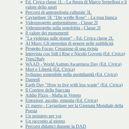
Ed. Civica classe 1L - La figura di Marco Serpelloni e il
valore dello sport
Percorsi di antropologia culturale 3L
Caviardage 5E "Die weiße Rose" - La rosa bianca
Videoprogetto antisemitismo - Classe 2I
Videoprogetto sulla xenofobia - Classe 2I
Il valore dei monumenti
"La violenza sulle donne" - Ed. Civica classe 2L
Al Muro: Gli stereotipi di genere nelle pubblicità
Progetto Focus: Creazione di una rivista
Intervista con Still I Rise e Nicolò Govoni (Ed. Civica)
Trips2Italy
WAAD - World Autism Awareness Day (Ed. Civica)
Muri e Libertà (Ed. Civica)
Sviluppo sostenibile nella quotidianità (Ed. Civica)
Dantedì
Earth Day "How to live with less waste" (Ed. Civica)
Il Corriere della Staccata
Addio Pizzo - Mafia in Veneto
Emozioni, ascolto, empatia (Ed. Civica)
21 marzo - Caviardage per la Giornata Mondiale della
Poesia
Un pensiero per voi
Un racconto al giorno
Percorsi didattici durante la DAD