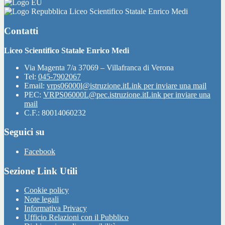
Liceo Scientifico Statale Enrico Medi
Contatti
Liceo Scientifico Statale Enrico Medi
Via Magenta 7/a 37069 – Villafranca di Verona
Tel:
045-7902067
Email:
vrps06000l@istruzione.it
Link per inviare una mail
PEC:
VRPS06000L@pec.istruzione.it
Link per inviare una
mail
C.F.: 80014060232
Seguici su
Facebook
Sezione Link Utili
Cookie policy
Note legali
Informativa Privacy
Ufficio Relazioni con il Pubblico