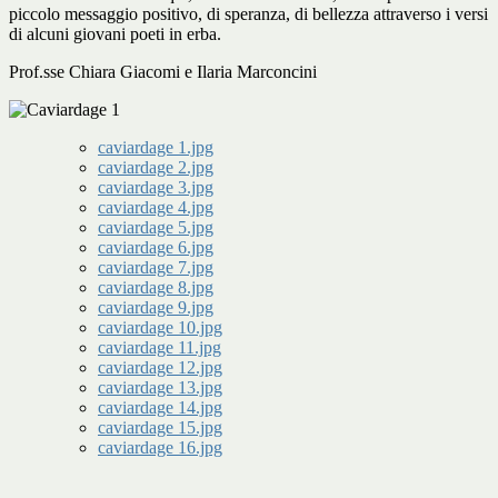
piccolo messaggio positivo, di speranza, di bellezza attraverso i versi
di alcuni giovani poeti in erba.
Prof.sse Chiara Giacomi e Ilaria Marconcini
caviardage 1.jpg
caviardage 2.jpg
caviardage 3.jpg
caviardage 4.jpg
caviardage 5.jpg
caviardage 6.jpg
caviardage 7.jpg
caviardage 8.jpg
caviardage 9.jpg
caviardage 10.jpg
caviardage 11.jpg
caviardage 12.jpg
caviardage 13.jpg
caviardage 14.jpg
caviardage 15.jpg
caviardage 16.jpg