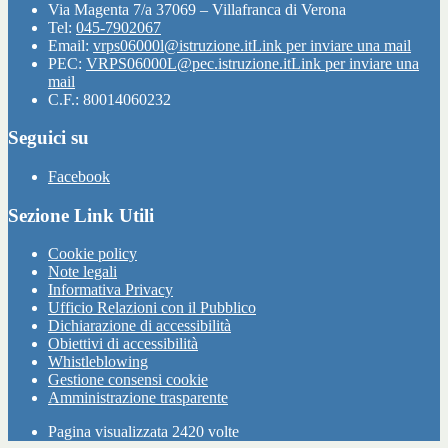
Via Magenta 7/a 37069 – Villafranca di Verona
Tel:
045-7902067
Email:
vrps06000l@istruzione.it
Link per inviare una mail
PEC:
VRPS06000L@pec.istruzione.it
Link per inviare una
mail
C.F.: 80014060232
Seguici su
Facebook
Sezione Link Utili
Cookie policy
Note legali
Informativa Privacy
Ufficio Relazioni con il Pubblico
Dichiarazione di accessibilità
Obiettivi di accessibilità
Whistleblowing
Gestione consensi cookie
Amministrazione trasparente
Pagina visualizzata
2420
volte