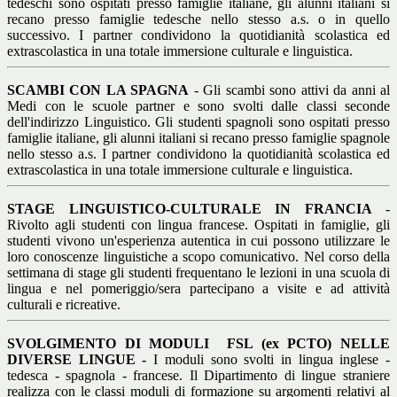
tedeschi sono ospitati presso famiglie italiane, gli alunni italiani si
recano presso famiglie tedesche nello stesso a.s. o in quello
successivo. I partner condividono la quotidianità scolastica ed
extrascolastica in una totale immersione culturale e linguistica.
SCAMBI CON LA SPAGNA
- Gli scambi sono attivi da anni al
Medi con le scuole partner e sono svolti dalle classi seconde
dell'indirizzo Linguistico. Gli studenti spagnoli sono ospitati presso
famiglie italiane, gli alunni italiani si recano presso famiglie spagnole
nello stesso a.s. I partner condividono la quotidianità scolastica ed
extrascolastica in una totale immersione culturale e linguistica.
STAGE LINGUISTICO-CULTURALE IN FRANCIA
-
Rivolto agli studenti con lingua francese. Ospitati in famiglie, gli
studenti vivono un'esperienza autentica in cui possono utilizzare le
loro conoscenze linguistiche a scopo comunicativo. Nel corso della
settimana di stage gli studenti frequentano le lezioni in una scuola di
lingua e nel pomeriggio/sera partecipano a visite e ad attività
culturali e ricreative.
SVOLGIMENTO DI MODULI
FSL (ex PCTO) NELLE
DIVERSE LINGUE -
I moduli sono svolti in lingua inglese -
tedesca - spagnola - francese. Il Dipartimento di lingue straniere
realizza con le classi moduli di formazione su argomenti relativi al