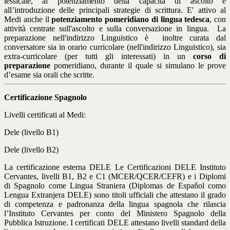
lessicale, al potenziamento della capacità di ascolto e
all’introduzione delle principali strategie di scrittura. E' attivo al
Medi anche il
potenziamento pomeridiano di lingua tedesca
, con
attività centrate sull'ascolto e sulla conversazione in lingua.
La
preparazione nell'indirizzo Linguistico è
inoltre curata dal
conversatore sia in orario curricolare (nell'indirizzo Linguistico), sia
extra-curricolare (per tutti gli interessati) in un
corso di
preparazione
pomeridiano, durante il quale si simulano le prove
d’esame sia orali che scritte.
Certificazione Spagnolo
Livelli certificati al Medi:
Dele (livello B1)
Dele (livello B2)
La certificazione esterna DELE Le Certificazioni DELE Instituto
Cervantes, livelli B1, B2 e C1 (MCER/QCER/CEFR) e i Diplomi
di Spagnolo come Lingua Straniera (Diplomas de Espaňol como
Lengua Extranjera DELE) sono titoli ufficiali che attestano il grado
di competenza e padronanza della lingua spagnola che rilascia
l’Instituto Cervantes per conto del Ministero Spagnolo della
Pubblica Istruzione. I certificati DELE attestano livelli standard della