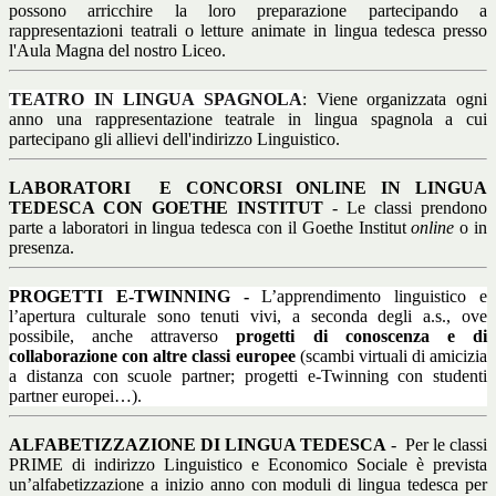
possono arricchire la loro preparazione partecipando a
rappresentazioni teatrali o letture animate in lingua tedesca presso
l'Aula Magna del nostro Liceo.
TEATRO IN LINGUA SPAGNOLA
: Viene organizzata ogni
anno una rappresentazione teatrale in lingua spagnola a cui
partecipano gli allievi dell'indirizzo Linguistico.
LABORATORI E CONCORSI ONLINE IN LINGUA
TEDESCA CON GOETHE INSTITUT
- Le classi prendono
parte a laboratori in lingua tedesca con il Goethe Institut
online
o in
presenza
.
PROGETTI E-TWINNING -
L
’apprendimento linguistico e
l’apertura culturale sono tenuti vivi, a seconda degli a.s., ove
possibile, anche attraverso
progetti di conoscenza e di
collaborazione con altre classi europee
(scambi virtuali di amicizia
a distanza con scuole partner; progetti e-Twinning con studenti
partner europei…).
ALFABETIZZAZIONE DI LINGUA TEDESCA
-
Per le classi
PRIME di indirizzo Linguistico e Economico Sociale è prevista
un’alfabetizzazione a inizio anno con moduli di lingua tedesca per