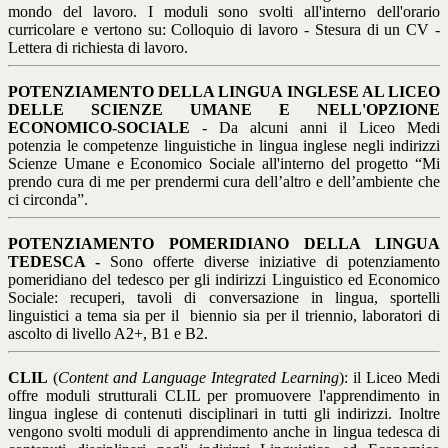
mondo del lavoro. I moduli sono svolti all'interno dell'orario
curricolare e vertono su: Colloquio di lavoro - Stesura di un CV -
Lettera di richiesta di lavoro.
POTENZIAMENTO DELLA LINGUA INGLESE AL LICEO
DELLE SCIENZE UMANE E NELL'OPZIONE
ECONOMICO-SOCIALE
- Da alcuni anni il Liceo Medi
potenzia le competenze linguistiche in lingua inglese negli indirizzi
Scienze Umane e Economico Sociale all'interno del progetto “Mi
prendo cura di me per prendermi cura dell’altro e dell’ambiente che
ci circonda”.
POTENZIAMENTO POMERIDIANO DELLA LINGUA
TEDESCA -
Sono offerte diverse iniziative di potenziamento
pomeridiano del tedesco per gli indirizzi Linguistico ed Economico
Sociale: recuperi, tavoli di conversazione in lingua, sportelli
linguistici a tema sia per il
biennio sia per il triennio, laboratori di
ascolto di livello A2+, B1 e B2.
CLIL
(
Content and Language Integrated Learning
): il Liceo Medi
offre moduli strutturali CLIL per promuovere l'apprendimento in
lingua inglese di contenuti disciplinari in tutti gli indirizzi. Inoltre
vengono svolti moduli di apprendimento anche in lingua tedesca di