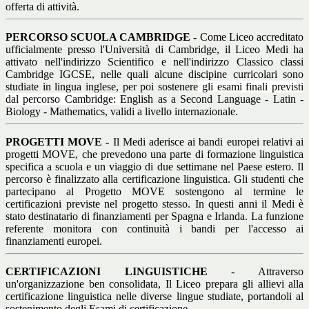
offerta di attività.
PERCORSO SCUOLA CAMBRIDGE -
Come Liceo accreditato
ufficialmente presso l'Università di Cambridge, il Liceo Medi ha
attivato nell'indirizzo Scientifico e nell'indirizzo Classico classi
Cambridge IGCSE, nelle quali alcune discipine curricolari sono
studiate in lingua inglese, per poi sostenere
gli esami finali previsti
dal percorso Cambridge:
English as a Second Language - Latin -
Biology - Mathematics, validi a livello internazionale.
PROGETTI MOVE -
Il Medi aderisce ai bandi europei relativi ai
progetti MOVE, che prevedono una parte di formazione linguistica
specifica a scuola e un viaggio di due settimane nel Paese estero. Il
percorso è finalizzato alla certificazione linguistica. Gli studenti che
partecipano al Progetto MOVE sostengono al termine le
certificazioni previste nel progetto stesso. In questi anni il Medi è
stato destinatario di finanziamenti per Spagna e Irlanda. La funzione
referente monitora con continuità i bandi per l'accesso ai
finanziamenti europei.
CERTIFICAZIONI LINGUISTICHE
- Attraverso
un'organizzazione ben consolidata, Il Liceo prepara gli allievi alla
certificazione linguistica nelle diverse lingue studiate, portandoli al
sostenimento degli Esami di certificazione.