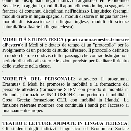
contenuti disciplinari negli indirizzi Linguistico ed Economico
Sociale e, in aggiunta, moduli di apprendimento in lingua spagnola e
francese di contenuti disciplinari nell'indirizzo Linguistico (esempi:
moduli di arte in lingua spagnola, moduli di storia in lingua francese,
moduli di fisica/scienze in lingua inglese, moduli di scienze
naturali/filosofia/arte in lingua tedesca).
MOBILITÀ STUDENTESCA (quarto anno-semestre-trimestre
all’estero)
: il Medi si è dotato da tempo di un "protocollo" per lo
svolgimento di un periodo di studio all'estero. Il protocollo definisce
in modo chiaro e condiviso tutti i passaggi che contraddistinguono il
periodo di studio all'estero e le azioni previste per facilitare il rientro
dello studente nella classe.
MOBILITÀ DEL PERSONALE
: attraverso il programma
Erasmus+ il Medi ha promosso la mobilità e la formazione del
personale all'estero (formazione
STEM con periodo di mobilità in
Finlandia; formazione INCLUSIONE con periodo di mobilità a
Creta, Grecia; formazione CLIL con mobilità in Irlanda). La
funzione referente monitora con continuità i bandi per l'accesso ai
finanziamenti europei.
TEATRO E LETTURE ANIMATE IN LINGUA TEDESCA
:
Gli studenti degli indirizzi Linguistico ed Economico Sociale