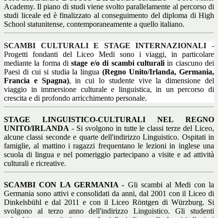
Academy. Il piano di studi viene svolto parallelamente al percorso di
studi liceale ed è finalizzato al conseguimento del diploma di High
School statunitense, contemporaneamente a quello italiano.
SCAMBI CULTURALI E STAGE INTERNAZIONALI
-
P
rogetti fondanti del Liceo Medi sono i viaggi, in particolare
mediante la forma di
stage e/o di scambi culturali
in ciascuno dei
Paesi di cui si studia la lingua
(Regno Unito/Irlanda, Germania,
Francia e Spagna)
, in cui lo studente vive la dimensione del
viaggio in immersione culturale e linguistica, in un percorso di
crescita e di profondo arricchimento personale.
STAGE LINGUISTICO-CULTURALI NEL REGNO
UNITO/IRLANDA
- Si svolgono in tutte le classi terze del Liceo,
alcune classi seconde e quarte dell'indirizzo Linguistico. Ospitati in
famiglie, al mattino i ragazzi frequentano le lezioni in inglese una
scuola di lingua e nel pomeriggio partecipano a visite e ad attività
culturali e ricreative.
SCAMBI CON LA GERMANIA -
Gli scambi al Medi con la
Germania sono attivi e consolidati da anni, dal 2001 con il Liceo di
Dinkelsbühl e dal 2011 e con il Liceo Röntgen di Würzburg. Si
svolgono al terzo anno dell'indirizzo Linguistico. Gli studenti