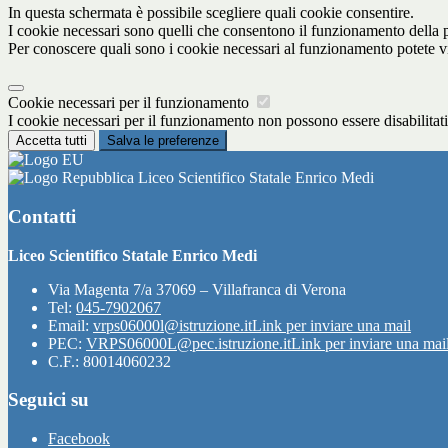
In questa schermata è possibile scegliere quali cookie consentire.
I cookie necessari sono quelli che consentono il funzionamento della pi
Per conoscere quali sono i cookie necessari al funzionamento potete v
Cookie necessari per il funzionamento
I cookie necessari per il funzionamento non possono essere disabilitati.
Accetta tutti
Salva le preferenze
Liceo Scientifico Statale Enrico Medi
Contatti
Liceo Scientifico Statale Enrico Medi
Via Magenta 7/a 37069 – Villafranca di Verona
Tel:
045-7902067
Email:
vrps06000l@istruzione.it
Link per inviare una mail
PEC:
VRPS06000L@pec.istruzione.it
Link per inviare una mai
C.F.: 80014060232
Seguici su
Facebook