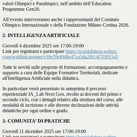
valori Olimpici e Paralimpici, nell’ambito dell’
Education
Programme Gen26
.
All’evento interverranno anche i rappresentanti del Comitato
Olimpico Internazionale e della Fondazione Milano Cortina 2026.
2- INTELLIGENZA ARTIFICIALE
Giovedì 4 dicembre 2025 ore 17:00-19:00
Link per registrarsi e partecipare
https://scuolafutura.webex.
com/weblink/register/
r30e70ef0d8e47ca5da2f814f7f391
5d1
Tutte le novità sulle proposte di formazione, accompagnamento e
supporto a cura delle Équipe Formative Territoriali, dedicate
all'Intelligenza Artificiale nella didattica.
In particolare verrà presentato in anteprima il percorso
esperienziale
IA_Lab Next Gen
, rivolto ai docenti del primo e
secondo ciclo, con i dettagli relativi alla struttura del corso, alle
modalità di iscrizione e alle diverse declinazioni delle attività
didattiche per ogni ordine e grado.
3- COMUNITA’ DI PRATICHE
Giovedì 11 dicembre 2025 ore 17:00-19:00
Link per registrarsi e partecipare
https://scuolafutura.webex.