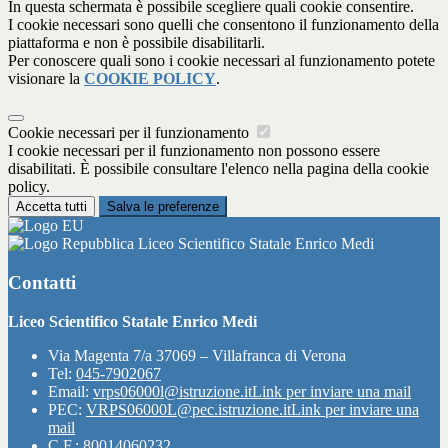
In questa schermata è possibile scegliere quali cookie consentire.
I cookie necessari sono quelli che consentono il funzionamento della
piattaforma e non è possibile disabilitarli.
Per conoscere quali sono i cookie necessari al funzionamento potete
visionare la
COOKIE POLICY
.
Cookie necessari per il funzionamento
I cookie necessari per il funzionamento non possono essere
disabilitati. È possibile consultare l'elenco nella pagina della cookie
policy.
Accetta tutti
Salva le preferenze
Liceo Scientifico Statale Enrico Medi
Contatti
Liceo Scientifico Statale Enrico Medi
Via Magenta 7/a 37069 – Villafranca di Verona
Tel:
045-7902067
Email:
vrps06000l@istruzione.it
Link per inviare una mail
PEC:
VRPS06000L@pec.istruzione.it
Link per inviare una
mail
C.F.: 80014060232