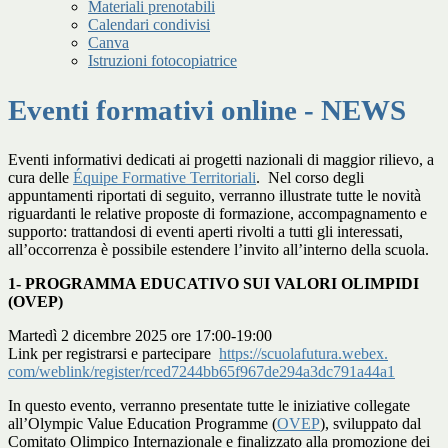
Materiali prenotabili
Calendari condivisi
Canva
Istruzioni fotocopiatrice
Eventi formativi online - NEWS
Eventi informativi dedicati ai progetti nazionali di maggior rilievo, a
cura delle
Équipe Formative Territoriali
. Nel corso degli
appuntamenti riportati di seguito, verranno illustrate tutte le novità
riguardanti le relative proposte di formazione, accompagnamento e
supporto: trattandosi di eventi aperti rivolti a tutti gli interessati,
all’occorrenza è possibile estendere l’invito all’interno della scuola.
1- PROGRAMMA EDUCATIVO SUI VALORI OLIMPIDI
(OVEP)
Martedì 2 dicembre 2025 ore 17:00-19:00
Link per registrarsi e partecipare
https://scuolafutura.webex.
com/weblink/register/
rced7244bb65f967de294a3dc791a4
4a1
In questo evento, verranno presentate tutte le iniziative collegate
all’
Olympic Value Education Programme
(
OVEP
), sviluppato dal
Comitato Olimpico Internazionale e finalizzato alla promozione dei