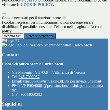
Per conoscere quali sono i cookie necessari al funzionamento potete
visionare la
COOKIE POLICY
.
Cookie necessari per il funzionamento
I cookie necessari per il funzionamento non possono essere
disabilitati. È possibile consultare l'elenco nella pagina della cookie
policy.
Accetta tutti
Salva le preferenze
Liceo Scientifico Statale Enrico Medi
Contatti
Liceo Scientifico Statale Enrico Medi
Via Magenta 7/a 37069 – Villafranca di Verona
Tel:
045-7902067
Email:
vrps06000l@istruzione.it
Link per inviare una mail
PEC:
VRPS06000L@pec.istruzione.it
Link per inviare una
mail
C.F.: 80014060232
Seguici su