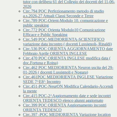
tutor con delibera 61 del Collegio dei docenti del 11-06-
2026
Circ.794 POC Perfezionamento metodo di studio
a.s.2026-27 Attuali Classi Seconde e Terze
Circ.789 POC-Orient-Modulo 10. comunicazione e
public speaking
Circ.772 POC Orienta Modulo10 Comunicazione
Efficace e Public Speaking
Circ.549 POC-MEDIORIENTA-SCIENTIFICO
variazione data incontro ( docenti Lussignoli- Rinaldi)
Circ.536 POC ORIENTA AGGIORNAMENTO date
Febbraio Aprile ORIENTA INGLESE
Circ.470 POC ORIENTA INGLESE modifica data (
doc.Fortuna e Roina)
Circ.462 POC MEDIORIENTA Neuron uscita del 29-
01-2026 ( docenti Lussignoli e Nogara)
Circ.461POC MEDIORIENTA INGLESE Variazione
SEDE 7^E8^ Incontro
Circ.451-POC-NeurON Modifica Calendario-Accendi
la mente
Circ.415 POC-2^Aggiornamento date e sede incontri
ORIENTA TEDESCO elenco alunni aggiornato
Circ.399 POC ORIENTA Aggiornamento incontri
ORIENTA TEDESCO
Circ.397 -POC MEDIORIENTA Variazione location