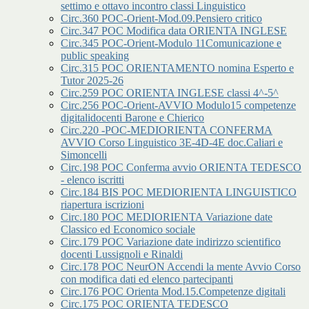
settimo e ottavo incontro classi Linguistico
Circ.360 POC-Orient-Mod.09.Pensiero critico
Circ.347 POC Modifica data ORIENTA INGLESE
Circ.345 POC-Orient-Modulo 11Comunicazione e
public speaking
Circ.315 POC ORIENTAMENTO nomina Esperto e
Tutor 2025-26
Circ.259 POC ORIENTA INGLESE classi 4^-5^
Circ.256 POC-Orient-AVVIO Modulo15 competenze
digitalidocenti Barone e Chierico
Circ.220 -POC-MEDIORIENTA CONFERMA
AVVIO Corso Linguistico 3E-4D-4E doc.Caliari e
Simoncelli
Circ.198 POC Conferma avvio ORIENTA TEDESCO
- elenco iscritti
Circ.184 BIS POC MEDIORIENTA LINGUISTICO
riapertura iscrizioni
Circ.180 POC MEDIORIENTA Variazione date
Classico ed Economico sociale
Circ.179 POC Variazione date indirizzo scientifico
docenti Lussignoli e Rinaldi
Circ.178 POC NeurON Accendi la mente Avvio Corso
con modifica dati ed elenco partecipanti
Circ.176 POC Orienta Mod.15.Competenze digitali
Circ.175 POC ORIENTA TEDESCO