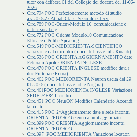
tutor con delibera 61 del Collegio dei docenti del 11-06-
2026
Circ.794 POC Perfezionamento metodo di studio
a.s.2026-27 Attuali Classi Seconde e Terze
Circ.789 POC-Orient-Modulo 10. comunicazione e
public speaking
Circ.772 POC Orienta Modulo10 Comunicazione
Efficace e Public Speaking
Circ.549 POC-MEDIORIENTA-SCIENTIFICO
variazione data incontro ( docenti Lussignoli- Rinaldi)
Circ.536 POC ORIENTA AGGIORNAMENTO date
Febbraio Aprile ORIENTA INGLESE
Circ.470 POC ORIENTA INGLESE modifica data (
doc.Fortuna e Roina)
Circ.462 POC MEDIORIENTA Neuron uscita del 29-
01-2026 ( docenti Lussignoli e Nogara)
Circ.461POC MEDIORIENTA INGLESE Variazione
SEDE 7^E8^ Incontro
Circ.451-POC-NeurON Modifica Calendario-Accendi
la mente
Circ.415 POC-2^Aggiornamento date e sede incontri
ORIENTA TEDESCO elenco alunni aggiornato
Circ.399 POC ORIENTA Aggiornamento incontri
ORIENTA TEDESCO
Circ.397 -POC MEDIORIENTA Variazione location