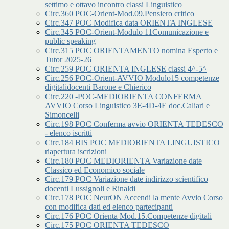
settimo e ottavo incontro classi Linguistico
Circ.360 POC-Orient-Mod.09.Pensiero critico
Circ.347 POC Modifica data ORIENTA INGLESE
Circ.345 POC-Orient-Modulo 11Comunicazione e
public speaking
Circ.315 POC ORIENTAMENTO nomina Esperto e
Tutor 2025-26
Circ.259 POC ORIENTA INGLESE classi 4^-5^
Circ.256 POC-Orient-AVVIO Modulo15 competenze
digitalidocenti Barone e Chierico
Circ.220 -POC-MEDIORIENTA CONFERMA
AVVIO Corso Linguistico 3E-4D-4E doc.Caliari e
Simoncelli
Circ.198 POC Conferma avvio ORIENTA TEDESCO
- elenco iscritti
Circ.184 BIS POC MEDIORIENTA LINGUISTICO
riapertura iscrizioni
Circ.180 POC MEDIORIENTA Variazione date
Classico ed Economico sociale
Circ.179 POC Variazione date indirizzo scientifico
docenti Lussignoli e Rinaldi
Circ.178 POC NeurON Accendi la mente Avvio Corso
con modifica dati ed elenco partecipanti
Circ.176 POC Orienta Mod.15.Competenze digitali
Circ.175 POC ORIENTA TEDESCO