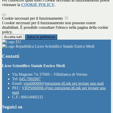
Per conoscere quali sono i cookie necessari al funzionamento potete
visionare la
COOKIE POLICY
.
Cookie necessari per il funzionamento
I cookie necessari per il funzionamento non possono essere
disabilitati. È possibile consultare l'elenco nella pagina della cookie
policy.
Accetta tutti
Salva le preferenze
Liceo Scientifico Statale Enrico Medi
Contatti
Liceo Scientifico Statale Enrico Medi
Via Magenta 7/a 37069 – Villafranca di Verona
Tel:
045-7902067
Email:
vrps06000l@istruzione.it
Link per inviare una mail
PEC:
VRPS06000L@pec.istruzione.it
Link per inviare una
mail
C.F.: 80014060232
Seguici su