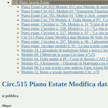
PSE Piano Scuola Estate
Piano Estate-Circ.823 Modulo 10.Corso Metodo di studio
Piano Estate-Circ.815. Modulo 03 "Transazioni Finanziar
Piano Estate-Circ.783. Modulo 01 "Oltre il click: compet
Piano Estate.Circ.759 Modulo 4 "Dalla Matita al PC. C
Piano estate. Circolare n. 758. Modulo n. 11 "Corso di in
Piano estate. Circolare n. 528. Modulo n. 13 - "La vita n
Piano estate. Circolare n. 527. Modulo n. 07 - "La vita non
Circ.515 Piano Estate Modifica data Modulo 06 Vedo Sent
Piano estate. Circolare n. 297. Modulo n. 06 - Laborato
Piano estate. circolare modulo n. 02 : La mia scuola com
Modulo 14. Laboratorio di traduzione latino e greco.Cir
Modulo 09. I Menecmi in scena.Circolare n°125
Modulo 04. Dalla matita al PC. Corso di disegno CAD 2
Modulo 05. Allenamente – Olimpiadi di Matematica tra gi
Modulo 08. La mia scuola come galleria d'arte.Alunni Bi
Modulo 12. Resto a scuola sportivamente.Circ. n79
Circ.515 Piano Estate Modifica dat
si pubblica
Allegati