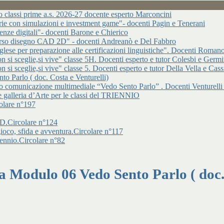
 classi prime a.s. 2026-27 docente esperto Marconcini
ie con simulazioni e investment game"- docenti Pagin e Tenerani
enze digitali"- docenti Barone e Chierico
orso disegno CAD 2D" - docenti Andreanò e Del Fabbro
glese per preparazione alle certificazioni linguistiche". Docenti Roman
on si sceglie,si vive" classe 5H. Docenti esperto e tutor Colesbi e Germi
 si sceglie,si vive" classe 5. Docenti esperto e tutor Della Vella e Cass
o Parlo ( doc. Costa e Venturelli)
rio comunicazione multimediale “Vedo Sento Parlo” . Docenti Venturelli
e galleria d’Arte per le classi del TRIENNIO
colare n°197
D.Circolare n°124
oco, sfida e avventura.Circolare n°117
ennio.Circolare n°82
a Modulo 06 Vedo Sento Parlo ( doc. 