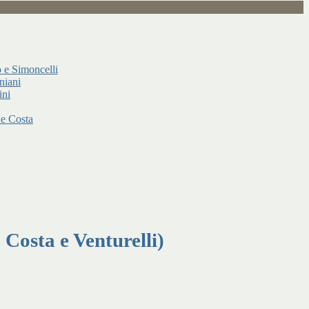
o e Simoncelli
niani
ini
 e Costa
Costa e Venturelli)