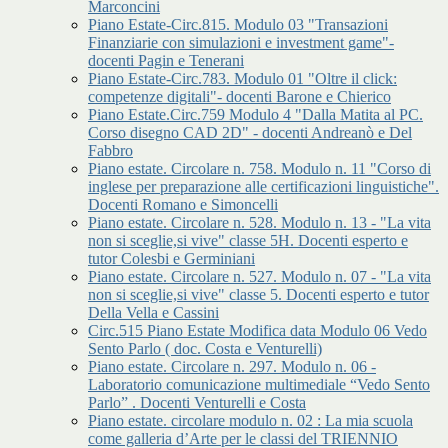
Marconcini
Piano Estate-Circ.815. Modulo 03 "Transazioni
Finanziarie con simulazioni e investment game"-
docenti Pagin e Tenerani
Piano Estate-Circ.783. Modulo 01 "Oltre il click:
competenze digitali"- docenti Barone e Chierico
Piano Estate.Circ.759 Modulo 4 "Dalla Matita al PC.
Corso disegno CAD 2D" - docenti Andreanò e Del
Fabbro
Piano estate. Circolare n. 758. Modulo n. 11 "Corso di
inglese per preparazione alle certificazioni linguistiche".
Docenti Romano e Simoncelli
Piano estate. Circolare n. 528. Modulo n. 13 - "La vita
non si sceglie,si vive" classe 5H. Docenti esperto e
tutor Colesbi e Germiniani
Piano estate. Circolare n. 527. Modulo n. 07 - "La vita
non si sceglie,si vive" classe 5. Docenti esperto e tutor
Della Vella e Cassini
Circ.515 Piano Estate Modifica data Modulo 06 Vedo
Sento Parlo ( doc. Costa e Venturelli)
Piano estate. Circolare n. 297. Modulo n. 06 -
Laboratorio comunicazione multimediale “Vedo Sento
Parlo” . Docenti Venturelli e Costa
Piano estate. circolare modulo n. 02 : La mia scuola
come galleria d’Arte per le classi del TRIENNIO