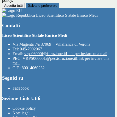
policy.
Accetta tutti
Salva le preferenze
Liceo Scientifico Statale Enrico Medi
Contatti
Liceo Scientifico Statale Enrico Medi
Via Magenta 7/a 37069 – Villafranca di Verona
Tel:
045-7902067
Email:
vrps06000l@istruzione.it
Link per inviare una mail
PEC:
VRPS06000L@pec.istruzione.it
Link per inviare una
mail
C.F.: 80014060232
Seguici su
Facebook
Sezione Link Utili
Cookie policy
Note legali