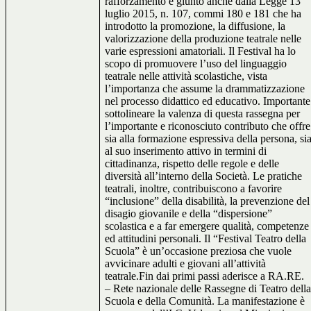
rafforzamento è giunto anche dalla Legge 13
luglio 2015, n. 107, commi 180 e 181 che ha
introdotto la promozione, la diffusione, la
valorizzazione della produzione teatrale nelle
varie espressioni amatoriali. Il Festival ha lo
scopo di promuovere l’uso del linguaggio
teatrale nelle attività scolastiche, vista
l’importanza che assume la drammatizzazione
nel processo didattico ed educativo. Importante
sottolineare la valenza di questa rassegna per
l’importante e riconosciuto contributo che offre
sia alla formazione espressiva della persona, si
al suo inserimento attivo in termini di
cittadinanza, rispetto delle regole e delle
diversità all’interno della Società. Le pratiche
teatrali, inoltre, contribuiscono a favorire
“inclusione” della disabilità, la prevenzione del
disagio giovanile e della “dispersione”
scolastica e a far emergere qualità, competenze
ed attitudini personali. Il “Festival Teatro della
Scuola” è un’occasione preziosa che vuole
avvicinare adulti e giovani all’attività
teatrale.Fin dai primi passi aderisce a RA.RE.
– Rete nazionale delle Rassegne di Teatro dell
Scuola e della Comunità. La manifestazione è