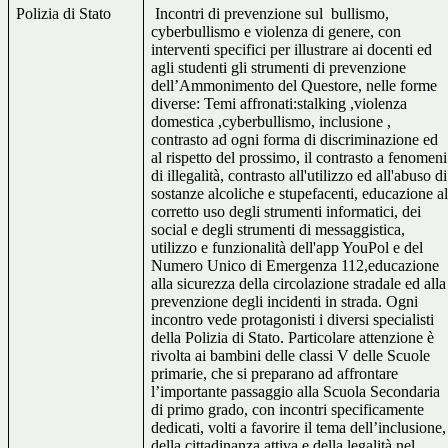
Polizia di Stato
Incontri di prevenzione sul
bullismo,
cyberbullismo e violenza di genere, con
interventi specifici per illustrare ai docenti ed
agli studenti gli strumenti di prevenzione
dell’Ammonimento del Questore, nelle forme
diverse: Temi affronati:stalking ,violenza
domestica ,cyberbullismo, inclusione ,
contrasto ad ogni forma di discriminazione ed
al rispetto del prossimo, il contrasto a fenomeni
di illegalità, contrasto all'utilizzo ed all'abuso di
sostanze alcoliche e stupefacenti, educazione a
corretto uso degli strumenti informatici, dei
social e degli strumenti di messaggistica,
utilizzo e funzionalità dell'app YouPol e del
Numero Unico di Emergenza 112,educazione
alla sicurezza della circolazione stradale ed alla
prevenzione degli incidenti in strada. Ogni
incontro vede protagonisti i diversi specialisti
della Polizia di Stato. Particolare attenzione è
rivolta ai bambini delle classi V delle Scuole
primarie, che si preparano ad affrontare
l’importante passaggio alla Scuola Secondaria
di primo grado, con incontri specificamente
dedicati, volti a favorire il tema dell’inclusione,
della cittadinanza attiva e della legalità nel