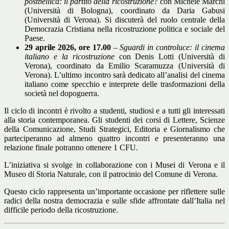
postbellica: il partito della ricostruzione?
con Michele Marchi
(Università di Bologna), coordinato da Daria Gabusi
(Università di Verona). Si discuterà del ruolo centrale della
Democrazia Cristiana nella ricostruzione politica e sociale del
Paese.
29 aprile 2026, ore 17.00
–
Sguardi in controluce: il cinema
italiano e la ricostruzione
con Denis Lotti (Università di
Verona), coordinato da Emilio Scaramuzza (Università di
Verona). L’ultimo incontro sarà dedicato all’analisi del cinema
italiano come specchio e interprete delle trasformazioni della
società nel dopoguerra.
Il ciclo di incontri è rivolto a studenti, studiosi e a tutti gli interessati
alla storia contemporanea. Gli studenti dei corsi di Lettere, Scienze
della Comunicazione, Studi Strategici, Editoria e Giornalismo che
parteciperanno ad almeno quattro incontri e presenteranno una
relazione finale potranno ottenere 1 CFU.
L’iniziativa si svolge in collaborazione con i Musei di Verona e il
Museo di Storia Naturale, con il patrocinio del Comune di Verona.
Questo ciclo rappresenta un’importante occasione per riflettere sulle
radici della nostra democrazia e sulle sfide affrontate dall’Italia nel
difficile periodo della ricostruzione.