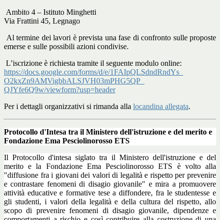
Ambito 4 – Istituto Minghetti
Via Frattini 45, Legnago
Al termine dei lavori è prevista una fase di confronto sulle proposte
emerse e sulle possibili azioni condivise.
L’iscrizione è richiesta tramite il seguente modulo online:
https://docs.google.com/forms/
d/e/1FAIpQLSdndRndYs_
O2kxZn9AMVigbbALSJVH03mPHG5QP_
QJYfe6Q9w/viewform?usp=header
Per i dettagli organizzativi si rimanda alla
locandina allegata
.
Protocollo d'Intesa tra il Ministero dell'istruzione e del merito e
Fondazione Ema Pesciolinorosso ETS
Il Protocollo d'intesa siglato tra il Ministero dell'istruzione e del
merito e la Fondazione Ema Pesciolinorosso ETS è volto alla
"diffusione fra i giovani dei valori di legalità e rispetto per prevenire
e contrastare fenomeni di disagio giovanile" e mira a promuovere
attività educative e formative tese a diffondere, fra le studentesse e
gli studenti, i valori della legalità e della cultura del rispetto, allo
scopo di prevenire fenomeni di disagio giovanile, dipendenze e
comportamenti a rischio e così contribuire alla costruzione di una