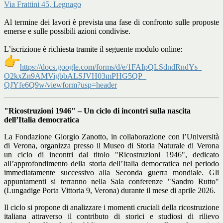
Via Frattini 45, Legnago
Al termine dei lavori è prevista una fase di confronto sulle proposte
emerse e sulle possibili azioni condivise.
L’iscrizione è richiesta tramite il seguente modulo online:
https://docs.google.com/forms/
d/e/1FAIpQLSdndRndYs_
O2kxZn9AMVigbbALSJVH03mPHG5QP_
QJYfe6Q9w/viewform?usp=header
"Ricostruzioni 1946" – Un ciclo di incontri sulla nascita
dell’Italia democratica
La Fondazione Giorgio Zanotto, in collaborazione con l’Università
di Verona, organizza presso il Museo di Storia Naturale di Verona
un ciclo di incontri dal titolo "Ricostruzioni 1946", dedicato
all’approfondimento della storia dell’Italia democratica nel periodo
immediatamente successivo alla Seconda guerra mondiale. Gli
appuntamenti si terranno nella Sala conferenze "Sandro Rutto"
(Lungadige Porta Vittoria 9, Verona) durante il mese di aprile 2026.
Il ciclo si propone di analizzare i momenti cruciali della ricostruzione
italiana attraverso il contributo di storici e studiosi di rilievo