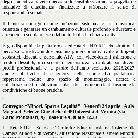
degli studenti, attraverso percorsi di sensibilizzazione co-progettati e
iniziative di cittadinanza, finalizzate a rafforzare il senso di
responsabilità sociale.
Il Piano si configura come un’azione sistemica e non episodica,
orientata a generare un cambiamento culturale profondo e duraturo e
a rendere la scuola un vero laboratorio di cittadinanza attiva.
È già disponibile la piattaforma dedicata di INDIRE, che struttura il
percorso formativo in due fasi: una prima comune, rivolta a dirigenti
scolastici, docenti e personale ATA, con video-lezioni asincrone e
moduli flessibili; una seconda personalizzata, calibrata sui diversi
profili professionali e, a partire dall’anno scolastico 2026/2027,
anche sul livello di esperienza delle scuole. La piattaforma
rappresenta inoltre uno spazio di monitoraggio, ricerca e
collaborazione tra istituzioni scolastiche, favorendo la diffusione e la
condivisione di buone pratiche.
Convegno “Minori, Sport e Legalità” -
Venerdì 24 aprile - Aula
Magna di Scienze Giuridiche dell’Università di Verona (via
Carlo Montanari, 9) - dalle ore 9.30 alle 12.30
La Rete STEI – Scuola e Territorio: Educare Insieme, insieme alla
Camera Minorile di Verona, all’Unione Nazionale Camere Minorili