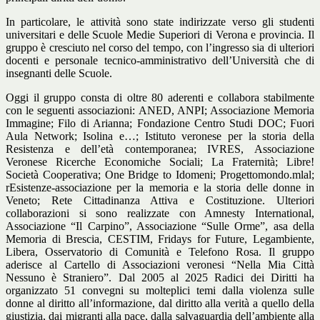
In particolare, le attività sono state indirizzate verso gli studenti
universitari e delle Scuole Medie Superiori di Verona e provincia. Il
gruppo è cresciuto nel corso del tempo, con l’ingresso sia di ulteriori
docenti e personale tecnico-amministrativo dell’Università che di
insegnanti delle Scuole.
Oggi il gruppo consta di oltre 80 aderenti e collabora stabilmente
con le seguenti associazioni: ANED, ANPI; Associazione Memoria
Immagine; Filo di Arianna; Fondazione Centro Studi DOC; Fuori
Aula Network; Isolina e…; Istituto veronese per la storia della
Resistenza e dell’età contemporanea; IVRES, Associazione
Veronese Ricerche Economiche Sociali; La Fraternità; Libre!
Società Cooperativa; One Bridge to Idomeni; Progettomondo.mlal;
rEsistenze-associazione per la memoria e la storia delle donne in
Veneto; Rete Cittadinanza Attiva e Costituzione. Ulteriori
collaborazioni si sono realizzate con Amnesty International,
Associazione “Il Carpino”, Associazione “Sulle Orme”, asa della
Memoria di Brescia, CESTIM, Fridays for Future, Legambiente,
Libera, Osservatorio di Comunità e Telefono Rosa. Il gruppo
aderisce al Cartello di Associazioni veronesi “Nella Mia Città
Nessuno è Straniero”. Dal 2005 al 2025 Radici dei Diritti ha
organizzato 51 convegni su molteplici temi dalla violenza sulle
donne al diritto all’informazione, dal diritto alla verità a quello della
giustizia, dai migranti alla pace, dalla salvaguardia dell’ambiente alla