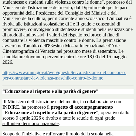
studentesse e studenti sulla violenza contro le donne", promosso dal
Ministero dell'istruzione e del merito, dal Dipartimento per le pari
opportunità della Presidenza del Consiglio dei Ministri e dal
Ministero della cultura, per il corrente anno scolastico. L'iniziativa è
rivolta alle istituzioni scolastiche di I e II grado e consentirà di
promuovere, coinvolgendo studentesse e studenti nella realizzazione
di prodotti audiovisivi, i valori del rispetto reciproco al fine di
contrastare la violenza maschile contro le donne. La premiazione
avverrà nell'ambito dell'83esima Mostra Internazionale d'Arte
Cinematografica di Venezia nel prossimo mese di settembre. Le
candidature dovranno pervenire entro le ore 18,00 del 15 maggio
2026.
https://www.mim.gov.it/web/guest/-/terza-edizione-del-concorso-
per-contrastare-la-violenza-maschile-contro-le-donne
“Educazione al rispetto e alla parità di genere”
Il Ministero dell’istruzione e del merito, in collaborazione con
INDIRE, ha promosso il
progetto di accompagnamento
“Educazione al rispetto e alla parità di genere”
, operativo dallo
scorso 9 aprile 2026 e rivolto
a tutte le scuole di ogni grado
sull’intero territorio nazionale
.
Scopo dell’iniziativa è rafforzare il ruolo della scuola nella