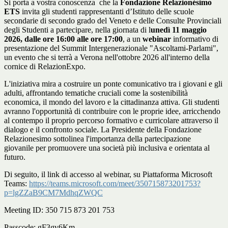
Si porta a vostra conoscenza che la
Fondazione Relazionésimo
ETS
invita gli
studenti rappresentanti
d’Istituto delle scuole
secondarie di secondo grado del Veneto e delle Consulte Provinciali
degli Studenti a partecipare, nella giornata di
l
unedì 11 maggio
2026, dalle ore 16:00 alle ore 17:00
,
a un
webinar
informativo di
presentazione del
Summit Intergenerazionale "Ascoltami-Parlami"
,
un evento che si terrà a Verona nell'ottobre 2026 all'interno della
cornice di
RelazionExpo
.
L'iniziativa mira a costruire un
ponte comunicativo
tra i giovani e gli
adulti, affrontando tematiche cruciali come la
sostenibilità
economica
, il mondo del lavoro e la cittadinanza attiva. Gli studenti
avranno l'opportunità di contribuire con le proprie idee, arricchendo
al contempo il proprio
percorso formativo
e curricolare attraverso il
dialogo e il confronto sociale. La Presidente della Fondazione
Relazionesimo sottolinea l'importanza della
partecipazione
giovanile
per promuovere una società più inclusiva e orientata al
futuro.
Di seguito, il link di accesso al webinar, su Piattaforma Microsoft
Teams:
https://teams.microsoft.com/meet/350715873201753?
p=lgZZaB9CM7MdhqZWQC
Meeting ID: 350 715 873 201 753
Passcode: gF3gv6Km