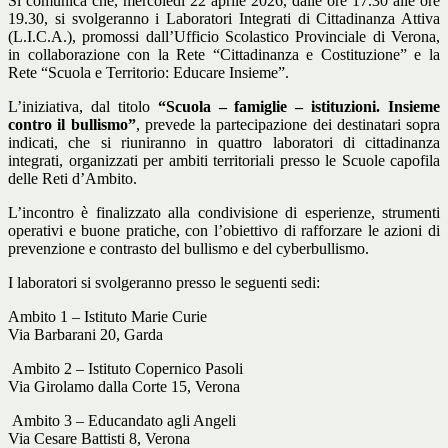
Si comunica che, mercoledì 22 aprile 2026, dalle ore 17.30 alle ore
19.30, si svolgeranno i Laboratori Integrati di Cittadinanza Attiva
(L.I.C.A.), promossi dall’Ufficio Scolastico Provinciale di Verona,
in collaborazione con la Rete “Cittadinanza e Costituzione” e la
Rete “Scuola e Territorio: Educare Insieme”.
L’iniziativa, dal titolo
“Scuola – famiglie – istituzioni. Insieme
contro il bullismo”
, prevede la partecipazione dei destinatari sopra
indicati, che si riuniranno in quattro laboratori di cittadinanza
integrati, organizzati per ambiti territoriali presso le Scuole capofila
delle Reti d’Ambito.
L’incontro è finalizzato alla condivisione di esperienze, strumenti
operativi e buone pratiche, con l’obiettivo di rafforzare le azioni di
prevenzione e contrasto del bullismo e del cyberbullismo.
I laboratori si svolgeranno presso le seguenti sedi:
Ambito 1 – Istituto Marie Curie
Via Barbarani 20, Garda
Ambito 2 – Istituto Copernico Pasoli
Via Girolamo dalla Corte 15, Verona
Ambito 3 – Educandato agli Angeli
Via Cesare Battisti 8, Verona