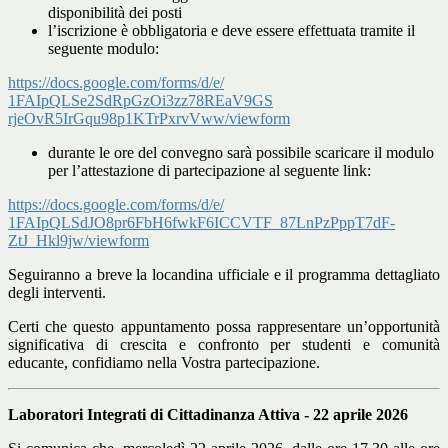
disponibilità dei posti
l’iscrizione è obbligatoria e deve essere effettuata tramite il
seguente modulo:
https://docs.google.com/forms/
d/e/
1FAIpQLSe2SdRpGzOi3zz78REaV9GS
rjeOvR5IrGqu98p1KTrPxrvVww/
viewform
durante le ore del convegno sarà possibile scaricare il modulo
per l’attestazione di partecipazione al seguente link:
https://docs.google.com/forms/
d/e/
1FAIpQLSdJO8pr6FbH6fwkF6ICCVTF
_87LnPzPppT7dF-
ZtJ_Hkl9jw/
viewform
Seguiranno a breve la locandina ufficiale e il programma dettagliato
degli interventi.
Certi che questo appuntamento possa rappresentare un’opportunità
significativa di crescita e confronto per studenti e comunità
educante, confidiamo nella Vostra partecipazione.
Laboratori Integrati di Cittadinanza Attiva - 22 aprile 2026