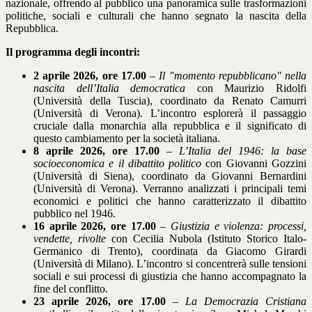
nazionale, offrendo al pubblico una panoramica sulle trasformazioni
politiche, sociali e culturali che hanno segnato la nascita della
Repubblica.
Il programma degli incontri:
2 aprile 2026, ore 17.00
–
Il "momento repubblicano" nella
nascita dell’Italia democratica
con Maurizio Ridolfi
(Università della Tuscia), coordinato da Renato Camurri
(Università di Verona). L’incontro esplorerà il passaggio
cruciale dalla monarchia alla repubblica e il significato di
questo cambiamento per la società italiana.
8 aprile 2026, ore 17.00
–
L’Italia del 1946: la base
socioeconomica e il dibattito politico
con Giovanni Gozzini
(Università di Siena), coordinato da Giovanni Bernardini
(Università di Verona). Verranno analizzati i principali temi
economici e politici che hanno caratterizzato il dibattito
pubblico nel 1946.
16 aprile 2026, ore 17.00
–
Giustizia e violenza: processi,
vendette, rivolte
con Cecilia Nubola (Istituto Storico Italo-
Germanico di Trento), coordinata da Giacomo Girardi
(Università di Milano). L’incontro si concentrerà sulle tensioni
sociali e sui processi di giustizia che hanno accompagnato la
fine del conflitto.
23 aprile 2026, ore 17.00
–
La Democrazia Cristiana