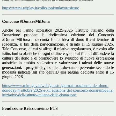
https://www.raiplay.it/collezioni/unlavorosicuro
Concorso #DonareMiDona
Anche per l'anno scolastico 2025-2026 l'Istituto Italiano della
Donazione propone la dodicesima edizione del Concorso
#DonareMiDona - racconta la tua idea di dono il cui termine di
scadenza, ai fini della partecipazione, è fissato al 15 giugno 2026.
Tale Concorso, di cui si allega il relativo regolamento, è rivolto alle
Istituzioni scolastiche di ogni ordine e grado al fine di diffondere la
cultura del dono e di promuovere lo sviluppo di nuove espressioni
artistiche in ambito scolastico e valorizzare i talenti delle nuove
generazioni. I progetti dagli studenti dovranno pervenire secondo le
modalità indicate sul sito dell'IID alla pagina dedicata entro il 15
giugno 2026.
https://www.mim.gov.it/web/guest/-/giornata-nazionale-del-dono-
donoday-4-ottobre-2026-e-xii-edizione-del-concorso-donaremidona-
iniziative-dell-istituto-italiano-della-donazione
Fondazione Relazionésimo ETS