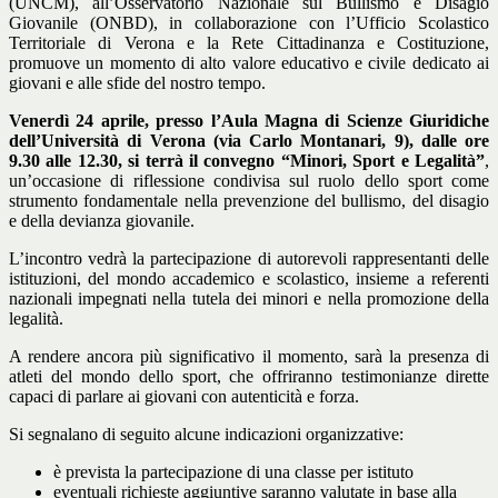
(UNCM), all’Osservatorio Nazionale sul Bullismo e Disagio
Giovanile (ONBD), in collaborazione con l’Ufficio Scolastico
Territoriale di Verona e la Rete Cittadinanza e Costituzione,
promuove un momento di alto valore educativo e civile dedicato ai
giovani e alle sfide del nostro tempo.
Venerdì 24 aprile, presso l’Aula Magna di Scienze Giuridiche
dell’Università di Verona (via Carlo Montanari, 9), dalle ore
9.30 alle 12.30, si terrà il convegno “Minori, Sport e Legalità”
,
un’occasione di riflessione condivisa sul ruolo dello sport come
strumento fondamentale nella prevenzione del bullismo, del disagio
e della devianza giovanile.
L’incontro vedrà la partecipazione di autorevoli rappresentanti delle
istituzioni, del mondo accademico e scolastico, insieme a referenti
nazionali impegnati nella tutela dei minori e nella promozione della
legalità.
A rendere ancora più significativo il momento, sarà la presenza di
atleti del mondo dello sport, che offriranno testimonianze dirette
capaci di parlare ai giovani con autenticità e forza.
Si segnalano di seguito alcune indicazioni organizzative:
è prevista la partecipazione di una classe per istituto
eventuali richieste aggiuntive saranno valutate in base alla