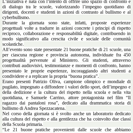
L’iniziativa è nata con l’intento di offrire uno spazio di confronto e
di dialogo tra le scuole, valorizzando l’impegno quotidiano di
dirigenti, docenti e studenti in azioni di contrasto al bullismo e al
cyberbullismo.
Durante la giornata sono state, infatti, proposte esperienze
progettuali volte a tradurre in azioni concrete i principi di rispetto
reciproco, collaborazione e responsabilità digitale, contribuendo in
modo significativo alla crescita civile e sociale delle comunità
scolastiche.
All’evento sono state presentate 21 buone pratiche di 21 scuole, una
per ciascuna regione e provincia autonoma, individuate fra 450
progettualità pervenute al Ministero. Gli studenti, attraverso
contributi audiovisivi, testimonianze e momenti di confronto, hanno
presentato le proprie esperienze, incoraggiando altri studenti a
condividere e a replicare la propria “buona pratica”.
Erano presenti Patrizio Oliva, campione olimpico e mondiale di
pugilato, impegnato a diffondere i valori dello sport, dell’impegno e
della dedizione e la cultura del rispetto nella scuola e nella vita
quotidiana, e Samuele Carrino, attore protagonista nel film “Il
ragazzo dai pantaloni rosa”, dedicato alla drammatica storia di
bullismo di Andrea Spezzacatena.
Nel corso della giornata si è svolto anche un laboratorio dedicato
alla cultura del rispetto e alla gentilezza che ha coinvolto due classi
della Scuola primaria.
“Le 21 buone pratiche provenienti dalle scuole che abbiamo