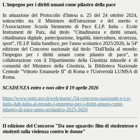
L'impegno per i diritti umani come pilastro della pace
In attuazione del Protocollo d'Intesa n. 25 del 24 ottobre 2024,
sottoscritto tra il Ministero dell'istruzione e del merito e
l'Associazione Scuola Strumento di Pace E.I.P. Italia - Ecole
Instrument de Paix, dal titolo "Cittadinanza e diritti umani,
cittadinanza digitale, partecipazione, legalità, intercultura, sicurezza,
sport", l'E.I.P. Italia bandisce, per l'anno scolastico 2025/2026, la 54ª
edizione del Concorso nazionale dal titolo "Dall'Italia al mondo:
l'impegno per i diritti umani come pilastro di pace", in
collaborazione con il Dipartimento della Giustizia minorile e di
comunità del Ministero della Giustizia, la Biblioteca Nazionale
Centrale "Vittorio Emanuele II" di Roma e l'Università LUMSA di
Roma.
SCADENZA entro e non oltre il 19 aprile 2026
https://www.mim.gov.it/web/guest/-/54-concorso-nazionale-e-i-p-
italia-dall-italia-al-mondo-l-impegno-per-i-diritti-umani-come-
pilastro-di-pace-anno-scolastico-2025-2026
II edizione del Concorso "Da uno sguardo: film di studentesse e
studenti sulla violenza contro le donne"