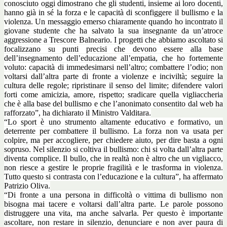
conosciuto oggi dimostrano che gli studenti, insieme ai loro docenti,
hanno già in sé la forza e le capacità di sconfiggere il bullismo e la
violenza. Un messaggio emerso chiaramente quando ho incontrato il
giovane studente che ha salvato la sua insegnante da un’atroce
aggressione a Trescore Balneario. I progetti che abbiamo ascoltato si
focalizzano su punti precisi che devono essere alla base
dell’insegnamento dell’educazione all’empatia, che ho fortemente
voluto: capacità di immedesimarsi nell’altro; combattere l’odio; non
voltarsi dall’altra parte di fronte a violenze e inciviltà; seguire la
cultura delle regole; ripristinare il senso del limite; difendere valori
forti come amicizia, amore, rispetto; sradicare quella vigliaccheria
che è alla base del bullismo e che l’anonimato consentito dal web ha
rafforzato”, ha dichiarato il Ministro Valditara.
“Lo sport è uno strumento altamente educativo e formativo, un
deterrente per combattere il bullismo. La forza non va usata per
colpire, ma per accogliere, per chiedere aiuto, per dire basta a ogni
sopruso. Nel silenzio si coltiva il bullismo: chi si volta dall’altra parte
diventa complice. Il bullo, che in realtà non è altro che un vigliacco,
non riesce a gestire le proprie fragilità e le trasforma in violenza.
Tutto questo si contrasta con l’educazione e la cultura”, ha affermato
Patrizio Oliva.
“Di fronte a una persona in difficoltà o vittima di bullismo non
bisogna mai tacere e voltarsi dall’altra parte. Le parole possono
distruggere una vita, ma anche salvarla. Per questo è importante
ascoltare, non restare in silenzio, denunciare e non aver paura di