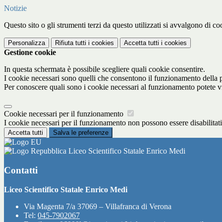
Notizie
Questo sito o gli strumenti terzi da questo utilizzati si avvalgono di coo
Personalizza
Rifiuta tutti
i cookies
Accetta tutti
i cookies
Gestione cookie
In questa schermata è possibile scegliere quali cookie consentire.
I cookie necessari sono quelli che consentono il funzionamento della pi
Per conoscere quali sono i cookie necessari al funzionamento potete v
Cookie necessari per il funzionamento
I cookie necessari per il funzionamento non possono essere disabilitati.
Accetta tutti
Salva le preferenze
Liceo Scientifico Statale Enrico Medi
Contatti
Liceo Scientifico Statale Enrico Medi
Via Magenta 7/a 37069 – Villafranca di Verona
Tel:
045-7902067