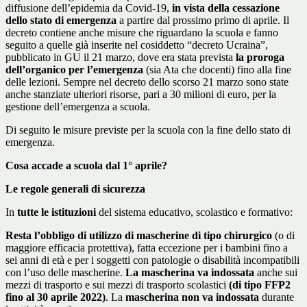
diffusione dell’epidemia da Covid-19,
in vista della cessazione
dello stato di emergenza
a partire dal prossimo primo di aprile. Il
decreto contiene anche misure che riguardano la scuola e fanno
seguito a quelle già inserite nel cosiddetto “decreto Ucraina”,
pubblicato in GU il 21 marzo, dove era stata prevista
la proroga
dell’organico per l’emergenza
(sia Ata che docenti) fino alla fine
delle lezioni. Sempre nel decreto dello scorso 21 marzo sono state
anche stanziate ulteriori risorse, pari a 30 milioni di euro, per la
gestione dell’emergenza a scuola.
Di seguito le misure previste per la scuola con la fine dello stato di
emergenza.
Cosa accade a scuola dal 1° aprile?
Le regole generali di sicurezza
In
tutte le istituzioni
del sistema educativo, scolastico e formativo:
Resta l’obbligo di utilizzo di mascherine di tipo chirurgico
(o di
maggiore efficacia protettiva), fatta eccezione per i bambini fino a
sei anni di età e per i soggetti con patologie o disabilità incompatibili
con l’uso delle mascherine.
La mascherina va indossata
anche sui
mezzi di trasporto e sui mezzi di trasporto scolastici
(di tipo FFP2
fino al 30 aprile 2022)
. La
mascherina non va indossata
durante