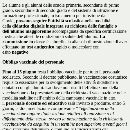
Le alunne e gli alunni delle scuole primarie, secondarie di primo
grado, secondarie di secondo grado e del sistema di istruzione e
formazione professionale, in isolamento per infezione da
Covid,
possono seguire l’attività scolastica
nella modalità
della
didattica digitale integrata su richiesta delle famiglie o
dell’alunno maggiorenne
accompagnata da specifica certificazione
medica che attesti le condizioni di salute dell’alunno.
La
riammissione in classe
è subordinata alla sola dimostrazione di aver
effettuato un
test antigenico
rapido o molecolare con
esito
negativo
.
Obbligo vaccinale del personale
Fino al 15 giugno
resta l’obbligo vaccinale per tutto il personale
scolastico. Secondo il decreto pubblicato, la vaccinazione costituisce
requisito essenziale per lo svolgimento delle attività didattiche a
contatto con gli alunni. Laddove non risulti l’effettuazione della
vaccinazione o la presentazione della richiesta di vaccinazione nelle
modalità stabilite nell’ambito della campagna vaccinale in atto,
il
personale docente ed educativo
sarà invitato a produrre, entro 5
giorni, la documentazione comprovante
“l’effettuazione della
vaccinazione oppure l’attestazione relativa all’omissione o al
differimento della stessa, ovvero la presentazione della richiesta di
vaccinazione da eseguirsi in un termine non superiore a venti giorni
dalla ricezione dell’invito, o comunque l’insussistenza dei