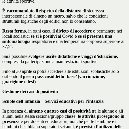
le attività sportive.
È raccomandato il rispetto della distanza
di sicurezza
interpersonale di almeno un metro, salvo che le condizioni
strutturali-logistiche degli edifici non lo consentano.
Resta fermo
, in ogni caso,
il divieto di accedere
o permanere nei
locali scolastici
se si è positivi
al Covid
o se si presenta una
sintomatologia
respiratoria e una temperatura corporea superiore ai
37,5°.
Sarà possibile
svolgere uscite didattiche e viaggi d’istruzione
,
compresa la partecipazione a manifestazioni sportive.
Fino al 30 aprile si potrà accedere alle istituzioni scolastiche solo
esibendo il
green pass cosiddetto ‘base’ (vaccinazione,
guarigione o test)
.
Gestione dei casi di positività
Scuole dell’infanzia
–
Servizi educativi per l’infanzia
In presenza di
almeno quattro casi di positività
tra le alunne e gli
alunni nella stessa sezione/gruppo classe,
le attività proseguono in
presenza
e per docenti ed educatori, nonché per le bambine e i
bambini che abbiano superato i sei anni,
è previsto l’utilizzo delle