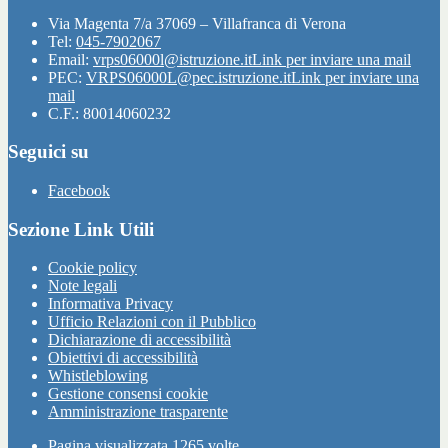
Via Magenta 7/a 37069 – Villafranca di Verona
Tel:
045-7902067
Email:
vrps06000l@istruzione.it
Link per inviare una mail
PEC:
VRPS06000L@pec.istruzione.it
Link per inviare una
mail
C.F.: 80014060232
Seguici su
Facebook
Sezione Link Utili
Cookie policy
Note legali
Informativa Privacy
Ufficio Relazioni con il Pubblico
Dichiarazione di accessibilità
Obiettivi di accessibilità
Whistleblowing
Gestione consensi cookie
Amministrazione trasparente
Pagina visualizzata
1265
volte