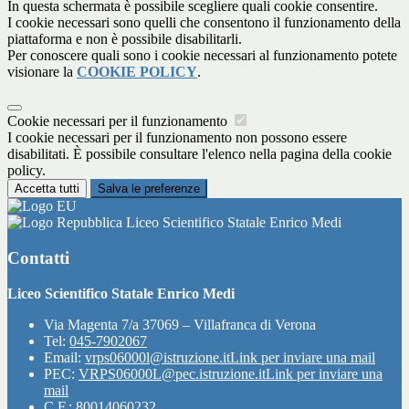
In questa schermata è possibile scegliere quali cookie consentire.
I cookie necessari sono quelli che consentono il funzionamento della
piattaforma e non è possibile disabilitarli.
Per conoscere quali sono i cookie necessari al funzionamento potete
visionare la
COOKIE POLICY
.
Cookie necessari per il funzionamento
I cookie necessari per il funzionamento non possono essere
disabilitati. È possibile consultare l'elenco nella pagina della cookie
policy.
Accetta tutti
Salva le preferenze
Liceo Scientifico Statale Enrico Medi
Contatti
Liceo Scientifico Statale Enrico Medi
Via Magenta 7/a 37069 – Villafranca di Verona
Tel:
045-7902067
Email:
vrps06000l@istruzione.it
Link per inviare una mail
PEC:
VRPS06000L@pec.istruzione.it
Link per inviare una
mail
C.F.: 80014060232