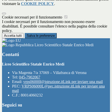
visionare la
COOKIE POLICY
.
Cookie necessari per il funzionamento
I cookie necessari per il funzionamento non possono essere
disabilitati. È possibile consultare l'elenco nella pagina della cookie
policy.
Accetta tutti
Salva le preferenze
Liceo Scientifico Statale Enrico Medi
Contatti
Liceo Scientifico Statale Enrico Medi
Via Magenta 7/a 37069 – Villafranca di Verona
Tel:
045-7902067
Email:
vrps06000l@istruzione.it
Link per inviare una mail
PEC:
VRPS06000L@pec.istruzione.it
Link per inviare una
mail
C.F.: 80014060232
Seguici su