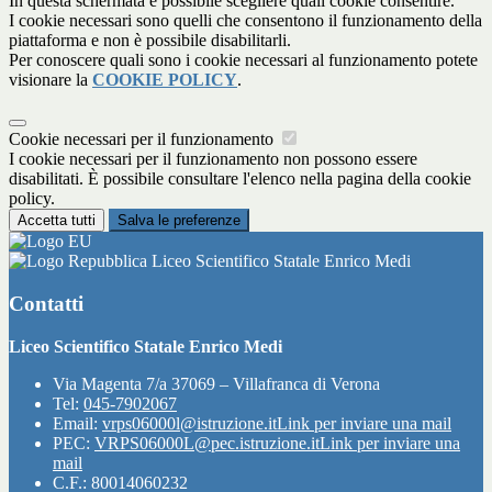
In questa schermata è possibile scegliere quali cookie consentire.
I cookie necessari sono quelli che consentono il funzionamento della
piattaforma e non è possibile disabilitarli.
Per conoscere quali sono i cookie necessari al funzionamento potete
visionare la
COOKIE POLICY
.
Cookie necessari per il funzionamento
I cookie necessari per il funzionamento non possono essere
disabilitati. È possibile consultare l'elenco nella pagina della cookie
policy.
Accetta tutti
Salva le preferenze
Liceo Scientifico Statale Enrico Medi
Contatti
Liceo Scientifico Statale Enrico Medi
Via Magenta 7/a 37069 – Villafranca di Verona
Tel:
045-7902067
Email:
vrps06000l@istruzione.it
Link per inviare una mail
PEC:
VRPS06000L@pec.istruzione.it
Link per inviare una
mail
C.F.: 80014060232