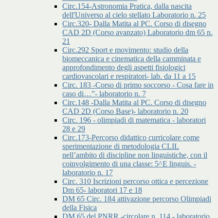
Circ.154-Astronomia Pratica, dalla nascita
dell'Universo al cielo stellato Laboratorio n. 25
Circ.320- Dalla Matita al PC. Corso di disegno
CAD 2D (Corso avanzato) Laboratorio dm 65 n.
21
Circ.292 Sport e movimento: studio della
biomeccanica e cinematica della camminata e
approfondimento degli aspetti fisiologici
cardiovascolari e respiratori- lab. da 11 a 15
Circ. 183 -Corso di primo soccorso - Cosa fare in
caso di…”- laboratorio n. 7
Circ.148 -Dalla Matita al PC. Corso di disegno
CAD 2D (Corso Base)- laboratorio n. 20
Circ. 196 - olimpiadi di matematica - laboratori
28 e 29
Circ.173-Percorso didattico curricolare come
sperimentazione di metodologia CLIL
nell’ambito di discipline non linguistiche, con il
coinvolgimento di una classe: 5^E linguis. -
laboratorio n. 17
Circ. 310 Iscrizioni percorso ottica e percezione
Dm 65- laboratori 17 e 18
DM 65 Circ. 184 attivazione percorso Olimpiadi
della Fisica
DM 65 del PNRR -circolare n. 114 - laboratorio