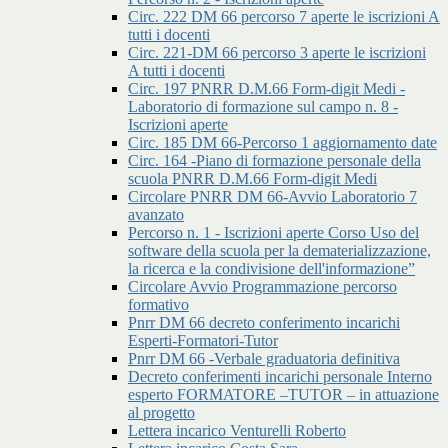
Circ. 222 DM 66 percorso 7 aperte le iscrizioni A
tutti i docenti
Circ. 221-DM 66 percorso 3 aperte le iscrizioni
A tutti i docenti
Circ. 197 PNRR D.M.66 Form-digit Medi -
Laboratorio di formazione sul campo n. 8 -
Iscrizioni aperte
Circ. 185 DM 66-Percorso 1 aggiornamento date
Circ. 164 -Piano di formazione personale della
scuola PNRR D.M.66 Form-digit Medi
Circolare PNRR DM 66-Avvio Laboratorio 7
avanzato
Percorso n. 1 - Iscrizioni aperte Corso Uso del
software della scuola per la dematerializzazione,
la ricerca e la condivisione dell'informazione”
Circolare Avvio Programmazione percorso
formativo
Pnrr DM 66 decreto conferimento incarichi
Esperti-Formatori-Tutor
Pnrr DM 66 -Verbale graduatoria definitiva
Decreto conferimenti incarichi personale Interno
esperto FORMATORE –TUTOR – in attuazione
al progetto
Lettera incarico Venturelli Roberto