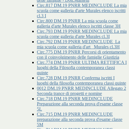
delle famiglie - Dott.Mantelli
Circ.817 DM.19 PNRR MEDINCLUDE La mia
scuola come galleria d'arte Murales elenco iscritti
cl.3 I
Circ.800 DM.19 PNRR La mia scuola come
galleria d'arte Murales elenco iscritti classe 3H
Circ.793 DM.19 PNRR MEDINCLUDE La mia
scuola come galleria d'arte Murales cl.3I
Circ.792 DM.19 PNRR MEDINCLUDE_La
mia scuola come galleria d'art _Murales cl.3H
Circ.775 DM.19 PNRR Percorsi di orientamento
con il coinvolgimento delle famiglie Giustizia
Circ.774 DM.19 PNRR ULTIMA RETTIFICA I
luoghi della Filosofia contemporanea classi
quinte
Circ.728 DM.19 PNRR Conferma iscritti I
luoghi della filosofia contemporanea classi quinte
0012 DM.19 PNRR MEDINCLUDE Allegato 2
Seconda trance di progetti e nomine
Circ.718 DM.19 PNRR MEDINCLUDE
Preparazione alla seconda prova d'esame classe
5L
Circ.715 DM.19 PNRR MEDINCLUDE
preparazione alla seconda prova d'esame classe
5M