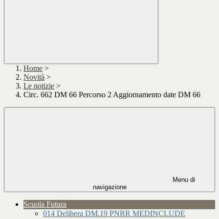
Home
>
Novità
>
Le notizie
>
Circ. 662 DM 66 Percorso 2 Aggiornamento date DM 66
Menu di
navigazione
Scuola Futura
014 Delibera DM.19 PNRR MEDINCLUDE