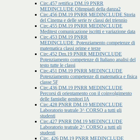
Circ.457 rettifica DM.19 PNRR
MEDINCLUDE Olimpiadi della danza2
Circ.456 DM.19 PNRR MEDINCLUDE Storia
del Cinema e delle serie tv classi del triennio
Circ.455 DM.19 PNRR MEDINCLUDE
Meditest comunicazione iscritti e variazione data
Circ.453 DM.19 PNRR
MEDINCLUDE_Potenziamento competenze di
matematica classi prime e terze
Circ.452 Dm.19 PNRR MEDINCLUDE
Potenziamento competenze di Italiano analisi del
testo tutte le classi
Circ.451 DM.19 PNRR MEDINCLUDE
Potenziamento competenze di matematica e fisica
classe 5F
Circ.436 DM.19 PNRR MEDINCLUDE
Percorsi di orientamento con il coinvolgimento
delle famiglie genitori IA
Circ.428 PNRR DM.19 MEDINCLUDE
Laboratorio teatrale 3^ CORSO a tutti gli
studenti
Circ.427 PNRR DM.19 MEDINCLUDE
Laboratorio teatrale 2^ CORSO a tutti gli
studenti
Circ. 426 DM.19 PNRR MEDINCLUDE