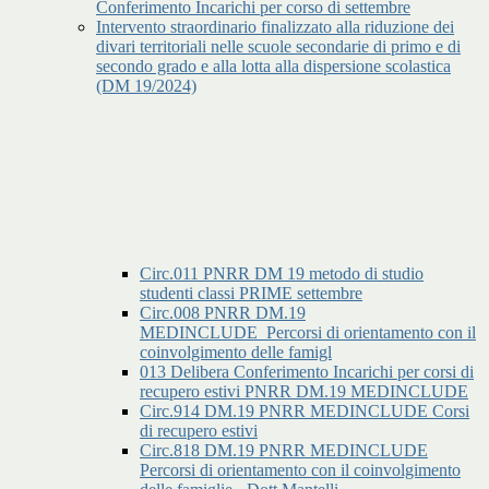
Conferimento Incarichi per corso di settembre
Intervento straordinario finalizzato alla riduzione dei
divari territoriali nelle scuole secondarie di primo e di
secondo grado e alla lotta alla dispersione scolastica
(DM 19/2024)
Circ.011 PNRR DM 19 metodo di studio
studenti classi PRIME settembre
Circ.008 PNRR DM.19
MEDINCLUDE_Percorsi di orientamento con il
coinvolgimento delle famigl
013 Delibera Conferimento Incarichi per corsi di
recupero estivi PNRR DM.19 MEDINCLUDE
Circ.914 DM.19 PNRR MEDINCLUDE Corsi
di recupero estivi
Circ.818 DM.19 PNRR MEDINCLUDE
Percorsi di orientamento con il coinvolgimento