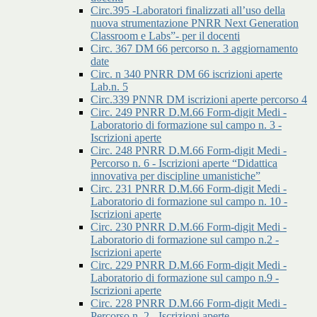
Circ.395 -Laboratori finalizzati all’uso della
nuova strumentazione PNRR Next Generation
Classroom e Labs”- per il docenti
Circ. 367 DM 66 percorso n. 3 aggiornamento
date
Circ. n 340 PNRR DM 66 iscrizioni aperte
Lab.n. 5
Circ.339 PNNR DM iscrizioni aperte percorso 4
Circ. 249 PNRR D.M.66 Form-digit Medi -
Laboratorio di formazione sul campo n. 3 -
Iscrizioni aperte
Circ. 248 PNRR D.M.66 Form-digit Medi -
Percorso n. 6 - Iscrizioni aperte “Didattica
innovativa per discipline umanistiche”
Circ. 231 PNRR D.M.66 Form-digit Medi -
Laboratorio di formazione sul campo n. 10 -
Iscrizioni aperte
Circ. 230 PNRR D.M.66 Form-digit Medi -
Laboratorio di formazione sul campo n.2 -
Iscrizioni aperte
Circ. 229 PNRR D.M.66 Form-digit Medi -
Laboratorio di formazione sul campo n.9 -
Iscrizioni aperte
Circ. 228 PNRR D.M.66 Form-digit Medi -
Percorso n. 2 - Iscrizioni aperte