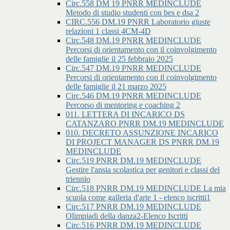
Circ.558 DM 19 PNRR MEDINCLUDE
Metodo di studio studenti con bes e dsa 2
CIRC.556 DM.19 PNRR Laboratorio giuste
relazioni 1 classi 4CM-4D
Circ.548 DM.19 PNRR MEDINCLUDE
Percorsi di orientamento con il coinvolgimento
delle famiglie il 25 febbraio 2025
Circ.547 DM.19 PNRR MEDINCLUDE
Percorsi di orientamento con il coinvolgimento
delle famiglie il 21 marzo 2025
Circ.546 DM.19 PNRR MEDINCLUDE
Percorso di mentoring e coaching 2
011. LETTERA DI INCARICO DS
CATANZARO PNRR DM.19 MEDINCLUDE
010. DECRETO ASSUNZIONE INCARICO
DI PROJECT MANAGER DS PNRR DM.19
MEDINCLUDE
Circ.519 PNRR DM.19 MEDINCLUDE
Gestire l'ansia scolastica per genitori e classi del
triennio
Circ.518 PNRR DM.19 MEDINCLUDE La mia
scuola come galleria d'arte 1 - elenco iscritti1
Circ.517 PNRR DM.19 MEDINCLUDE
Olimpiadi della danza2-Elenco Iscritti
Circ.516 PNRR DM.19 MEDINCLUDE