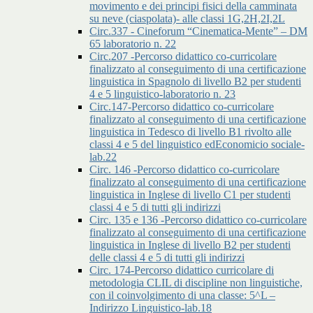
movimento e dei principi fisici della camminata
su neve (ciaspolata)- alle classi 1G,2H,2I,2L
Circ.337 - Cineforum “Cinematica-Mente” – DM
65 laboratorio n. 22
Circ.207 -Percorso didattico co-curricolare
finalizzato al conseguimento di una certificazione
linguistica in Spagnolo di livello B2 per studenti
4 e 5 linguistico-laboratorio n. 23
Circ.147-Percorso didattico co-curricolare
finalizzato al conseguimento di una certificazione
linguistica in Tedesco di livello B1 rivolto alle
classi 4 e 5 del linguistico edEconomicio sociale-
lab.22
Circ. 146 -Percorso didattico co-curricolare
finalizzato al conseguimento di una certificazione
linguistica in Inglese di livello C1 per studenti
classi 4 e 5 di tutti gli indirizzi
Circ. 135 e 136 -Percorso didattico co-curricolare
finalizzato al conseguimento di una certificazione
linguistica in Inglese di livello B2 per studenti
delle classi 4 e 5 di tutti gli indirizzi
Circ. 174-Percorso didattico curricolare di
metodologia CLIL di discipline non linguistiche,
con il coinvolgimento di una classe: 5^L –
Indirizzo Linguistico-lab.18