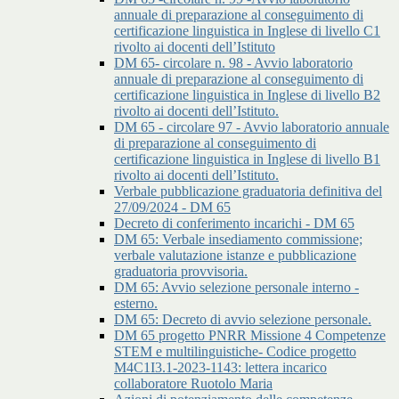
annuale di preparazione al conseguimento di
certificazione linguistica in Inglese di livello C1
rivolto ai docenti dell’Istituto
DM 65- circolare n. 98 - Avvio laboratorio
annuale di preparazione al conseguimento di
certificazione linguistica in Inglese di livello B2
rivolto ai docenti dell’Istituto.
DM 65 - circolare 97 - Avvio laboratorio annuale
di preparazione al conseguimento di
certificazione linguistica in Inglese di livello B1
rivolto ai docenti dell’Istituto.
Verbale pubblicazione graduatoria definitiva del
27/09/2024 - DM 65
Decreto di conferimento incarichi - DM 65
DM 65: Verbale insediamento commissione;
verbale valutazione istanze e pubblicazione
graduatoria provvisoria.
DM 65: Avvio selezione personale interno -
esterno.
DM 65: Decreto di avvio selezione personale.
DM 65 progetto PNRR Missione 4 Competenze
STEM e multilinguistiche- Codice progetto
M4C1I3.1-2023-1143: lettera incarico
collaboratore Ruotolo Maria