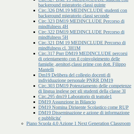
background migratorio classi quinte
Circ.326 DM.19 MEDINCLUDE studenti con
background migratorio classi seconde
Circ.323 DM19 MEDINCLUDE Percorso di
mindfulness 4H
Circ.322 DM19 MEDINCLUDE Percorso di
mindfulness 5H
Circ.321 DM 19 MEDINCLUDE Percorso di
mindfulness cl. 3H1M
Circ.317 Pnrr DM19 MEDINCLUDE percorsi
di orientamento con il coinvolgimento delle
famiglie ,genitori,classi prime con dott. Filippo
Mantelli
Dm19 Delibera del collegio docenti di
individuazione personale PNRR DM19
Circ.303 DM19 Potenziamento delle competenze
di lingua inglese per gli studenti della classe 3I
Circ.295 dm19 Laboratorio di teatrale1
DM19 Assunzione in Bilancio
DM19 Nomina Dirigente Scolastico come RUP
DM19 Disseminazione e azione di informazione
e pubblicita'
Piano Scuola 4.0 Azione 1 Next Generation Classroom