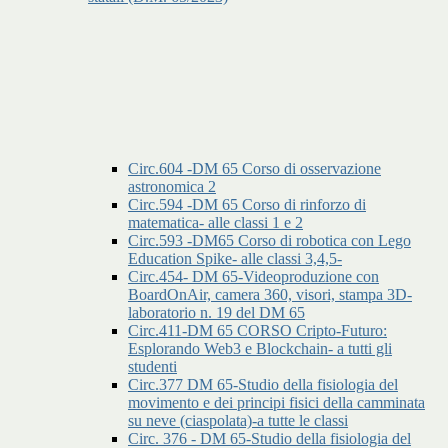
Circ.604 -DM 65 Corso di osservazione
astronomica 2
Circ.594 -DM 65 Corso di rinforzo di
matematica- alle classi 1 e 2
Circ.593 -DM65 Corso di robotica con Lego
Education Spike- alle classi 3,4,5-
Circ.454- DM 65-Videoproduzione con
BoardOnAir, camera 360, visori, stampa 3D-
laboratorio n. 19 del DM 65
Circ.411-DM 65 CORSO Cripto-Futuro:
Esplorando Web3 e Blockchain- a tutti gli
studenti
Circ.377 DM 65-Studio della fisiologia del
movimento e dei principi fisici della camminata
su neve (ciaspolata)-a tutte le classi
Circ. 376 - DM 65-Studio della fisiologia del