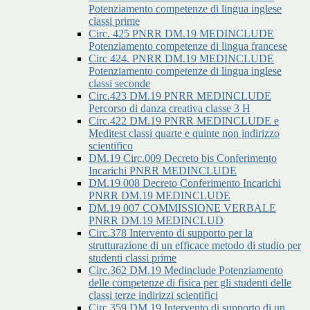
Potenziamento competenze di lingua inglese
classi prime
Circ. 425 PNRR DM.19 MEDINCLUDE
Potenziamento competenze di lingua francese
Circ 424. PNRR DM.19 MEDINCLUDE
Potenziamento competenze di lingua inglese
classi seconde
Circ.423 DM.19 PNRR MEDINCLUDE
Percorso di danza creativa classe 3 H
Circ.422 DM.19 PNRR MEDINCLUDE e
Meditest classi quarte e quinte non indirizzo
scientifico
DM.19 Circ.009 Decreto bis Conferimento
Incarichi PNRR MEDINCLUDE
DM.19 008 Decreto Conferimento Incarichi
PNRR DM.19 MEDINCLUDE
DM.19 007 COMMISSIONE VERBALE
PNRR DM.19 MEDINCLUD
Circ.378 Intervento di supporto per la
strutturazione di un efficace metodo di studio per
studenti classi prime
Circ.362 DM.19 Medinclude Potenziamento
delle competenze di fisica per gli studenti delle
classi terze indirizzi scientifici
Circ.359 DM.19 Intervento di supporto di un