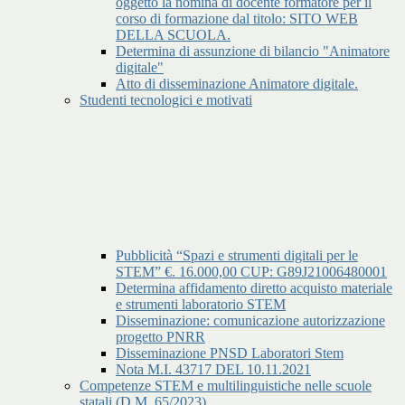
oggetto la nomina di docente formatore per il
corso di formazione dal titolo: SITO WEB
DELLA SCUOLA.
Determina di assunzione di bilancio "Animatore
digitale"
Atto di disseminazione Animatore digitale.
Studenti tecnologici e motivati
Pubblicità “Spazi e strumenti digitali per le
STEM” €. 16.000,00 CUP: G89J21006480001
Determina affidamento diretto acquisto materiale
e strumenti laboratorio STEM
Disseminazione: comunicazione autorizzazione
progetto PNRR
Disseminazione PNSD Laboratori Stem
Nota M.I. 43717 DEL 10.11.2021
Competenze STEM e multilinguistiche nelle scuole
statali (D.M. 65/2023)