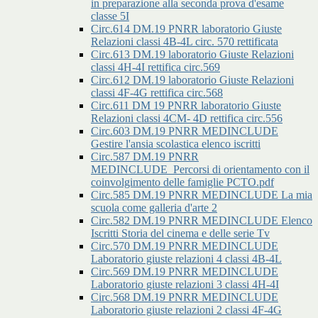
in preparazione alla seconda prova d'esame
classe 5I
Circ.614 DM.19 PNRR laboratorio Giuste
Relazioni classi 4B-4L circ. 570 rettificata
Circ.613 DM.19 laboratorio Giuste Relazioni
classi 4H-4I rettifica circ.569
Circ.612 DM.19 laboratorio Giuste Relazioni
classi 4F-4G rettifica circ.568
Circ.611 DM 19 PNRR laboratorio Giuste
Relazioni classi 4CM- 4D rettifica circ.556
Circ.603 DM.19 PNRR MEDINCLUDE
Gestire l'ansia scolastica elenco iscritti
Circ.587 DM.19 PNRR
MEDINCLUDE_Percorsi di orientamento con il
coinvolgimento delle famiglie PCTO.pdf
Circ.585 DM.19 PNRR MEDINCLUDE La mia
scuola come galleria d'arte 2
Circ.582 DM.19 PNRR MEDINCLUDE Elenco
Iscritti Storia del cinema e delle serie Tv
Circ.570 DM.19 PNRR MEDINCLUDE
Laboratorio giuste relazioni 4 classi 4B-4L
Circ.569 DM.19 PNRR MEDINCLUDE
Laboratorio giuste relazioni 3 classi 4H-4I
Circ.568 DM.19 PNRR MEDINCLUDE
Laboratorio giuste relazioni 2 classi 4F-4G