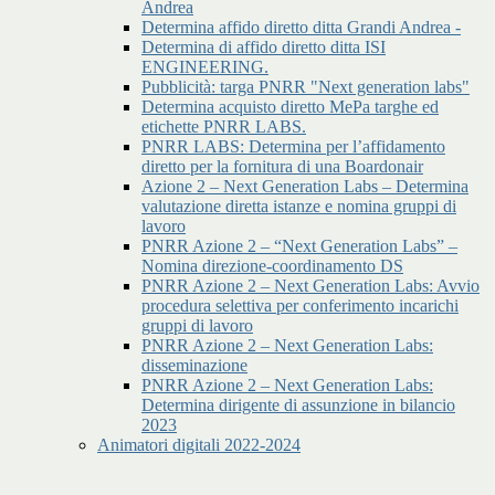
Andrea
Determina affido diretto ditta Grandi Andrea -
Determina di affido diretto ditta ISI
ENGINEERING.
Pubblicità: targa PNRR "Next generation labs"
Determina acquisto diretto MePa targhe ed
etichette PNRR LABS.
PNRR LABS: Determina per l’affidamento
diretto per la fornitura di una Boardonair
Azione 2 – Next Generation Labs – Determina
valutazione diretta istanze e nomina gruppi di
lavoro
PNRR Azione 2 – “Next Generation Labs” –
Nomina direzione-coordinamento DS
PNRR Azione 2 – Next Generation Labs: Avvio
procedura selettiva per conferimento incarichi
gruppi di lavoro
PNRR Azione 2 – Next Generation Labs:
disseminazione
PNRR Azione 2 – Next Generation Labs:
Determina dirigente di assunzione in bilancio
2023
Animatori digitali 2022-2024