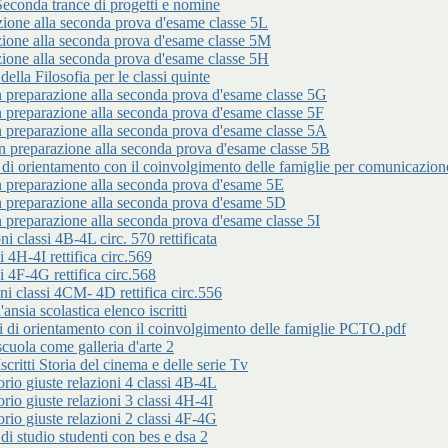
da trance di progetti e nomine
 alla seconda prova d'esame classe 5L
 alla seconda prova d'esame classe 5M
 alla seconda prova d'esame classe 5H
 Filosofia per le classi quinte
arazione alla seconda prova d'esame classe 5G
arazione alla seconda prova d'esame classe 5F
arazione alla seconda prova d'esame classe 5A
parazione alla seconda prova d'esame classe 5B
entamento con il coinvolgimento delle famiglie per comunicazione n
parazione alla seconda prova d'esame 5E
parazione alla seconda prova d'esame 5D
arazione alla seconda prova d'esame classe 5I
classi 4B-4L circ. 570 rettificata
 4H-4I rettifica circ.569
 4F-4G rettifica circ.568
 classi 4CM- 4D rettifica circ.556
 scolastica elenco iscritti
rientamento con il coinvolgimento delle famiglie PCTO.pdf
a come galleria d'arte 2
i Storia del cinema e delle serie Tv
iuste relazioni 4 classi 4B-4L
iuste relazioni 3 classi 4H-4I
iuste relazioni 2 classi 4F-4G
udio studenti con bes e dsa 2