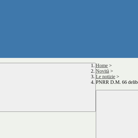
Home
>
Novità
>
Le notizie
>
PNRR D.M. 66 delibe