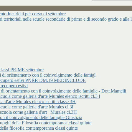
ncarichi per corso di settembre
ari territoriali nelle scuole secondarie di primo e di secondo grado e alla
classi PRIME settembre
rientamento con il coinvolgimento delle famigl
 di recupero estivi PNRR DM.19 MEDINCLUDE
cupero estivi
entamento con il coinvolgimento delle famiglie - Dott.Mantelli
ome galleria d'arte Murales elenco iscritti cl.3 I
d'arte Murales elenco iscritti classe 3H
 come galleria d'arte Murales cl.3I
a come galleria d'art _Murales cl.3H
 il coinvolgimento delle famiglie Giustizia
 della Filosofia contemporanea classi quinte
lla filosofia contemporanea classi quinte