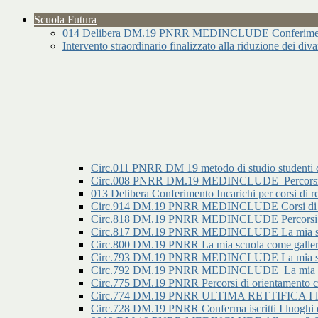
Scuola Futura
014 Delibera DM.19 PNRR MEDINCLUDE Conferimento I
Intervento straordinario finalizzato alla riduzione dei div
Circ.011 PNRR DM 19 metodo di studio studenti 
Circ.008 PNRR DM.19 MEDINCLUDE_Percorsi di o
013 Delibera Conferimento Incarichi per corsi
Circ.914 DM.19 PNRR MEDINCLUDE Corsi di re
Circ.818 DM.19 PNRR MEDINCLUDE Percorsi di ori
Circ.817 DM.19 PNRR MEDINCLUDE La mia scuola c
Circ.800 DM.19 PNRR La mia scuola come galleria 
Circ.793 DM.19 PNRR MEDINCLUDE La mia scuola
Circ.792 DM.19 PNRR MEDINCLUDE_La mia scuol
Circ.775 DM.19 PNRR Percorsi di orientamento con
Circ.774 DM.19 PNRR ULTIMA RETTIFICA I luoghi
Circ.728 DM.19 PNRR Conferma iscritti I luoghi de