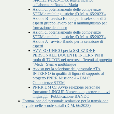
M4C1I3.1-2023-1143: lettera incarico
collaboratore Ruotolo Maria
Azioni di potenziamento delle competenze
STEM e multilinguistiche (D.M. n. 65/2023)-
Azione B - avviso Bando per la selezione di 2
esperti gruppo lavoro per il multilinguismo per
formazione dei docen
Azioni di potenziamento delle competenze
STEM e multilinguistiche (D.M. n. 65/2023)-
Azione A - avviso Bando per la selezione di
esperti
AVVISO UNICO per la SELEZIONE
PERSONALE DOCENTE INTERN Per il
ruolo di TUTOR nei percorsi afferenti al progetto
“Medi - Stem e multilingue
Avviso per la selezione del personale ATA
INTERNO in qualità di figura di supporto al
progetto PNRR Missione 4 - DM 65
Competenze STEM
PNRR DM 65: Avvio selezione personale
formatore LINGUE Nuove competenze e nuovi
linguaggi - Pubblicazione BANDO
Formazione del personale scolastico per la transizione
digitale nelle scuole statali (D.M. 66/2023)