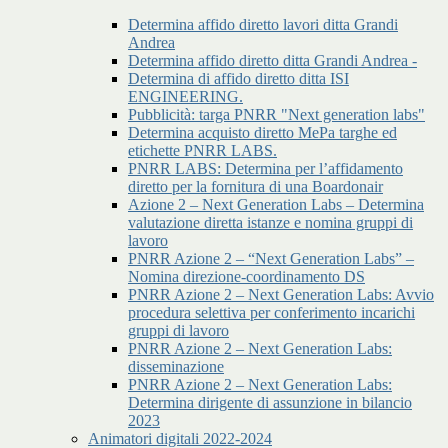
Determina affido diretto lavori ditta Grandi
Andrea
Determina affido diretto ditta Grandi Andrea -
Determina di affido diretto ditta ISI
ENGINEERING.
Pubblicità: targa PNRR "Next generation labs"
Determina acquisto diretto MePa targhe ed
etichette PNRR LABS.
PNRR LABS: Determina per l’affidamento
diretto per la fornitura di una Boardonair
Azione 2 – Next Generation Labs – Determina
valutazione diretta istanze e nomina gruppi di
lavoro
PNRR Azione 2 – “Next Generation Labs” –
Nomina direzione-coordinamento DS
PNRR Azione 2 – Next Generation Labs: Avvio
procedura selettiva per conferimento incarichi
gruppi di lavoro
PNRR Azione 2 – Next Generation Labs:
disseminazione
PNRR Azione 2 – Next Generation Labs:
Determina dirigente di assunzione in bilancio
2023
Animatori digitali 2022-2024