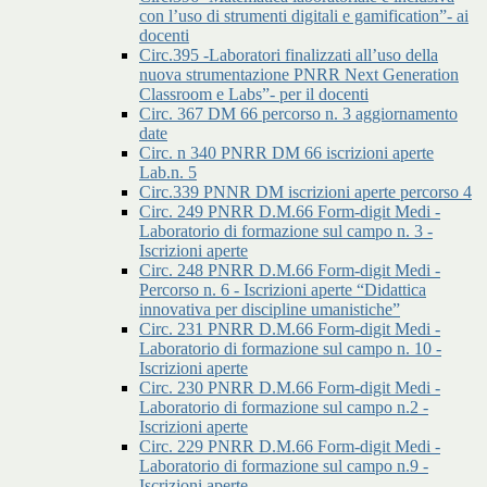
con l’uso di strumenti digitali e gamification”- ai
docenti
Circ.395 -Laboratori finalizzati all’uso della
nuova strumentazione PNRR Next Generation
Classroom e Labs”- per il docenti
Circ. 367 DM 66 percorso n. 3 aggiornamento
date
Circ. n 340 PNRR DM 66 iscrizioni aperte
Lab.n. 5
Circ.339 PNNR DM iscrizioni aperte percorso 4
Circ. 249 PNRR D.M.66 Form-digit Medi -
Laboratorio di formazione sul campo n. 3 -
Iscrizioni aperte
Circ. 248 PNRR D.M.66 Form-digit Medi -
Percorso n. 6 - Iscrizioni aperte “Didattica
innovativa per discipline umanistiche”
Circ. 231 PNRR D.M.66 Form-digit Medi -
Laboratorio di formazione sul campo n. 10 -
Iscrizioni aperte
Circ. 230 PNRR D.M.66 Form-digit Medi -
Laboratorio di formazione sul campo n.2 -
Iscrizioni aperte
Circ. 229 PNRR D.M.66 Form-digit Medi -
Laboratorio di formazione sul campo n.9 -
Iscrizioni aperte