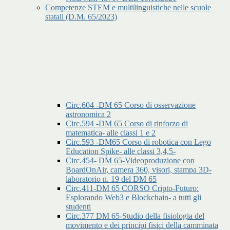
Competenze STEM e multilinguistiche nelle scuole
statali (D.M. 65/2023)
Circ.604 -DM 65 Corso di osservazione
astronomica 2
Circ.594 -DM 65 Corso di rinforzo di
matematica- alle classi 1 e 2
Circ.593 -DM65 Corso di robotica con Lego
Education Spike- alle classi 3,4,5-
Circ.454- DM 65-Videoproduzione con
BoardOnAir, camera 360, visori, stampa 3D-
laboratorio n. 19 del DM 65
Circ.411-DM 65 CORSO Cripto-Futuro:
Esplorando Web3 e Blockchain- a tutti gli
studenti
Circ.377 DM 65-Studio della fisiologia del
movimento e dei principi fisici della camminata