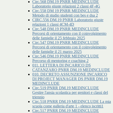
Circ.568 DM.19 PNRR MEDINCLUDE
Laboratorio giuste relazioni 2 classi 4F-4G
Circ.558 DM 19 PNRR MEDINCLUDE
Metodo di studio studenti con bes e dsa 2
CIRC.556 DM.19 PNRR Laboratorio giuste
relazioni 1 classi 4CM-4D
Circ.548 DM.19 PNRR MEDINCLUDE
Percorsi di orientamento con il coinvolgimento
delle famiglie il 25 febbraio 2025
Circ.547 DM.19 PNRR MEDINCLUDE
Percorsi di orientamento con il coinvolgimento
delle famiglie il 21 marzo 2025
Circ.546 DM.19 PNRR MEDINCLUDE
Percorso di mentoring e coaching 2
011. LETTERA DI INCARICO DS
CATANZARO PNRR DM.19 MEDINCLUDE
010. DECRETO ASSUNZIONE INCARICO
DI PROJECT MANAGER DS PNRR DM.19
MEDINCLUDE
Circ.519 PNRR DM.19 MEDINCLUDE
Gestire l'ansia scolastica per genitori e classi del
triennio
Circ.518 PNRR DM.19 MEDINCLUDE La mia
scuola come galleria d'arte 1 - elenco iscritti1
Circ.517 PNRR DM.19 MEDINCLUDE