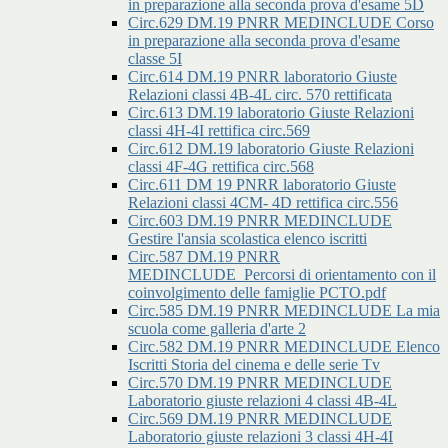
in preparazione alla seconda prova d'esame 5D
Circ.629 DM.19 PNRR MEDINCLUDE Corso
in preparazione alla seconda prova d'esame
classe 5I
Circ.614 DM.19 PNRR laboratorio Giuste
Relazioni classi 4B-4L circ. 570 rettificata
Circ.613 DM.19 laboratorio Giuste Relazioni
classi 4H-4I rettifica circ.569
Circ.612 DM.19 laboratorio Giuste Relazioni
classi 4F-4G rettifica circ.568
Circ.611 DM 19 PNRR laboratorio Giuste
Relazioni classi 4CM- 4D rettifica circ.556
Circ.603 DM.19 PNRR MEDINCLUDE
Gestire l'ansia scolastica elenco iscritti
Circ.587 DM.19 PNRR
MEDINCLUDE_Percorsi di orientamento con il
coinvolgimento delle famiglie PCTO.pdf
Circ.585 DM.19 PNRR MEDINCLUDE La mia
scuola come galleria d'arte 2
Circ.582 DM.19 PNRR MEDINCLUDE Elenco
Iscritti Storia del cinema e delle serie Tv
Circ.570 DM.19 PNRR MEDINCLUDE
Laboratorio giuste relazioni 4 classi 4B-4L
Circ.569 DM.19 PNRR MEDINCLUDE
Laboratorio giuste relazioni 3 classi 4H-4I