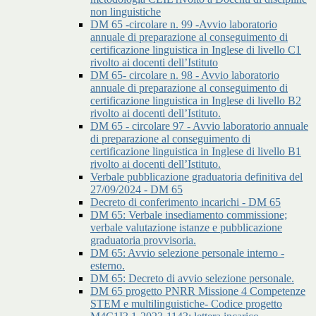
non linguistiche
DM 65 -circolare n. 99 -Avvio laboratorio
annuale di preparazione al conseguimento di
certificazione linguistica in Inglese di livello C1
rivolto ai docenti dell’Istituto
DM 65- circolare n. 98 - Avvio laboratorio
annuale di preparazione al conseguimento di
certificazione linguistica in Inglese di livello B2
rivolto ai docenti dell’Istituto.
DM 65 - circolare 97 - Avvio laboratorio annuale
di preparazione al conseguimento di
certificazione linguistica in Inglese di livello B1
rivolto ai docenti dell’Istituto.
Verbale pubblicazione graduatoria definitiva del
27/09/2024 - DM 65
Decreto di conferimento incarichi - DM 65
DM 65: Verbale insediamento commissione;
verbale valutazione istanze e pubblicazione
graduatoria provvisoria.
DM 65: Avvio selezione personale interno -
esterno.
DM 65: Decreto di avvio selezione personale.
DM 65 progetto PNRR Missione 4 Competenze
STEM e multilinguistiche- Codice progetto