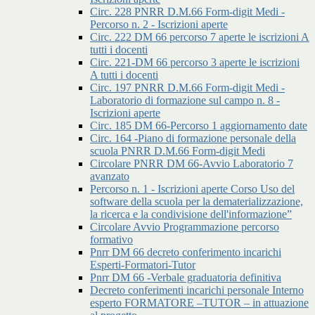
Circ. 228 PNRR D.M.66 Form-digit Medi -
Percorso n. 2 - Iscrizioni aperte
Circ. 222 DM 66 percorso 7 aperte le iscrizioni A
tutti i docenti
Circ. 221-DM 66 percorso 3 aperte le iscrizioni
A tutti i docenti
Circ. 197 PNRR D.M.66 Form-digit Medi -
Laboratorio di formazione sul campo n. 8 -
Iscrizioni aperte
Circ. 185 DM 66-Percorso 1 aggiornamento date
Circ. 164 -Piano di formazione personale della
scuola PNRR D.M.66 Form-digit Medi
Circolare PNRR DM 66-Avvio Laboratorio 7
avanzato
Percorso n. 1 - Iscrizioni aperte Corso Uso del
software della scuola per la dematerializzazione,
la ricerca e la condivisione dell'informazione”
Circolare Avvio Programmazione percorso
formativo
Pnrr DM 66 decreto conferimento incarichi
Esperti-Formatori-Tutor
Pnrr DM 66 -Verbale graduatoria definitiva
Decreto conferimenti incarichi personale Interno
esperto FORMATORE –TUTOR – in attuazione