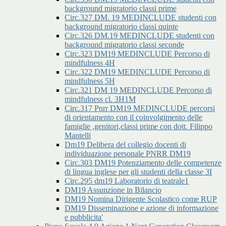
background migratorio classi prime
Circ.327 DM. 19 MEDINCLUDE studenti con
background migratorio classi quinte
Circ.326 DM.19 MEDINCLUDE studenti con
background migratorio classi seconde
Circ.323 DM19 MEDINCLUDE Percorso di
mindfulness 4H
Circ.322 DM19 MEDINCLUDE Percorso di
mindfulness 5H
Circ.321 DM 19 MEDINCLUDE Percorso di
mindfulness cl. 3H1M
Circ.317 Pnrr DM19 MEDINCLUDE percorsi
di orientamento con il coinvolgimento delle
famiglie ,genitori,classi prime con dott. Filippo
Mantelli
Dm19 Delibera del collegio docenti di
individuazione personale PNRR DM19
Circ.303 DM19 Potenziamento delle competenze
di lingua inglese per gli studenti della classe 3I
Circ.295 dm19 Laboratorio di teatrale1
DM19 Assunzione in Bilancio
DM19 Nomina Dirigente Scolastico come RUP
DM19 Disseminazione e azione di informazione
e pubblicita'