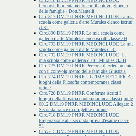
Circ.818 DM.19 PNRR MEDINCLUDE
Percorsi di orientamento con il coinvolgimento
delle famiglie - Dott.Mantelli
Circ.817 DM.19 PNRR MEDINCLUDE La mia
scuola come galleria d'arte Murales elenco iscritti
cl.3 I
Circ.800 DM.19 PNRR La mia scuola come
galleria d'arte Murales elenco iscritti classe 3H
Circ.793 DM.19 PNRR MEDINCLUDE La mia
scuola come galleria d'arte Murales cl.3I
Circ.792 DM.19 PNRR MEDINCLUDE_La
mia scuola come galleria d'art _Murales cl.3H
Circ.775 DM.19 PNRR Percorsi di orientamento
con il coinvolgimento delle famiglie Giustizia
Circ.774 DM.19 PNRR ULTIMA RETTIFICA I
luoghi della Filosofia contemporanea classi
quinte
Circ.728 DM.19 PNRR Conferma iscritti I
luoghi della filosofia contemporanea classi quinte
0012 DM.19 PNRR MEDINCLUDE Allegato 2
Seconda trance di progetti e nomine
Circ.718 DM.19 PNRR MEDINCLUDE
Preparazione alla seconda prova d'esame classe
5L
Circ.715 DM.19 PNRR MEDINCLUDE