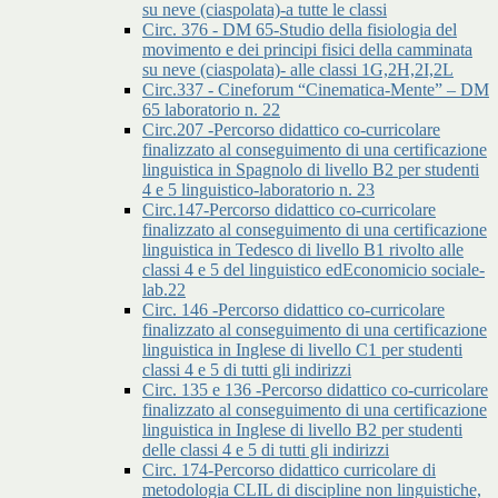
su neve (ciaspolata)-a tutte le classi
Circ. 376 - DM 65-Studio della fisiologia del
movimento e dei principi fisici della camminata
su neve (ciaspolata)- alle classi 1G,2H,2I,2L
Circ.337 - Cineforum “Cinematica-Mente” – DM
65 laboratorio n. 22
Circ.207 -Percorso didattico co-curricolare
finalizzato al conseguimento di una certificazione
linguistica in Spagnolo di livello B2 per studenti
4 e 5 linguistico-laboratorio n. 23
Circ.147-Percorso didattico co-curricolare
finalizzato al conseguimento di una certificazione
linguistica in Tedesco di livello B1 rivolto alle
classi 4 e 5 del linguistico edEconomicio sociale-
lab.22
Circ. 146 -Percorso didattico co-curricolare
finalizzato al conseguimento di una certificazione
linguistica in Inglese di livello C1 per studenti
classi 4 e 5 di tutti gli indirizzi
Circ. 135 e 136 -Percorso didattico co-curricolare
finalizzato al conseguimento di una certificazione
linguistica in Inglese di livello B2 per studenti
delle classi 4 e 5 di tutti gli indirizzi
Circ. 174-Percorso didattico curricolare di
metodologia CLIL di discipline non linguistiche,