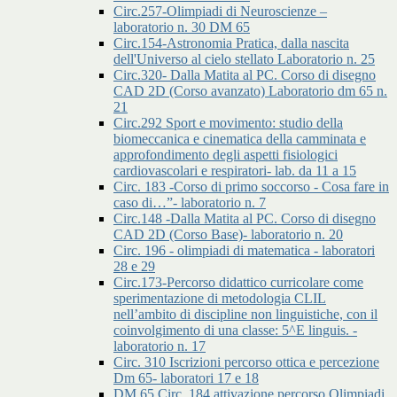
Circ.257-Olimpiadi di Neuroscienze –
laboratorio n. 30 DM 65
Circ.154-Astronomia Pratica, dalla nascita
dell'Universo al cielo stellato Laboratorio n. 25
Circ.320- Dalla Matita al PC. Corso di disegno
CAD 2D (Corso avanzato) Laboratorio dm 65 n.
21
Circ.292 Sport e movimento: studio della
biomeccanica e cinematica della camminata e
approfondimento degli aspetti fisiologici
cardiovascolari e respiratori- lab. da 11 a 15
Circ. 183 -Corso di primo soccorso - Cosa fare in
caso di…”- laboratorio n. 7
Circ.148 -Dalla Matita al PC. Corso di disegno
CAD 2D (Corso Base)- laboratorio n. 20
Circ. 196 - olimpiadi di matematica - laboratori
28 e 29
Circ.173-Percorso didattico curricolare come
sperimentazione di metodologia CLIL
nell’ambito di discipline non linguistiche, con il
coinvolgimento di una classe: 5^E linguis. -
laboratorio n. 17
Circ. 310 Iscrizioni percorso ottica e percezione
Dm 65- laboratori 17 e 18
DM 65 Circ. 184 attivazione percorso Olimpiadi