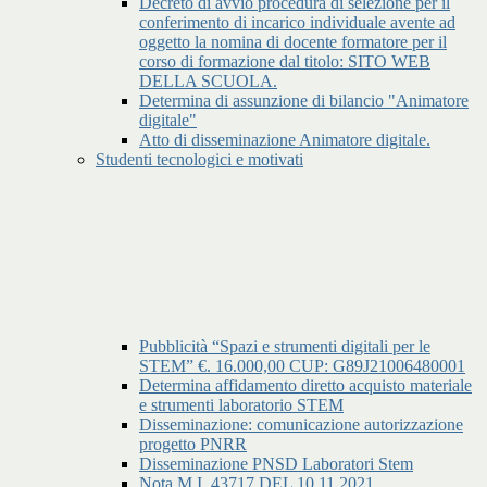
Decreto di avvio procedura di selezione per il
conferimento di incarico individuale avente ad
oggetto la nomina di docente formatore per il
corso di formazione dal titolo: SITO WEB
DELLA SCUOLA.
Determina di assunzione di bilancio "Animatore
digitale"
Atto di disseminazione Animatore digitale.
Studenti tecnologici e motivati
Pubblicità “Spazi e strumenti digitali per le
STEM” €. 16.000,00 CUP: G89J21006480001
Determina affidamento diretto acquisto materiale
e strumenti laboratorio STEM
Disseminazione: comunicazione autorizzazione
progetto PNRR
Disseminazione PNSD Laboratori Stem
Nota M.I. 43717 DEL 10.11.2021