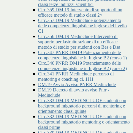
classi terze indirizzi scientifici
Circ.359 DM.19 Intervento di supporto di un
efficace metodo di studio classi 2^
Circ.357 DM.19 Medinclude potenziamento
delle competenze linguistiche inglese del livello
C1
Circ.356 DM.19 Medinclude Intervento di
supporto per lastrutturazione di un efficace
metodo di studio per studenti con Bes e Dsa
Circ.347 PNRR DM19 Potenziamento delle
competenze linguistiche in Inglese B2 (corso 1)
Circ.346 PNRR DM19 Potenziamento delle
competenze linguistiche in Inglese B2 (corso 2)
Circ.341 PNRR Medinclude percorso di
mentoring e coaching cl. 1H1
DM.19 Avvio Avviso PNRR Medinclude
DM.19 Decreto di avvio avviso Pnrr -
Medinclude
Circ.333 DM.19 MEDINCLUDE studenti con
background migratorio percorsi di mentoring e
orientamento classi quinte
Circ.332 DM.19 MEDINCLUDE studenti con
background migratorio mentoring e orientamento
classi prime
Circ.330 DM.19 MEDINCLUDE studenti con