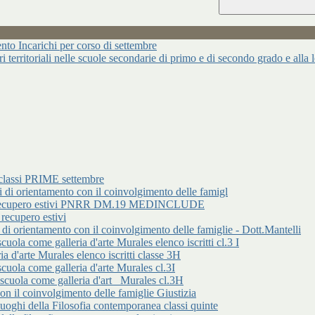
ncarichi per corso di settembre
ari territoriali nelle scuole secondarie di primo e di secondo grado e alla
classi PRIME settembre
rientamento con il coinvolgimento delle famigl
 di recupero estivi PNRR DM.19 MEDINCLUDE
cupero estivi
entamento con il coinvolgimento delle famiglie - Dott.Mantelli
ome galleria d'arte Murales elenco iscritti cl.3 I
d'arte Murales elenco iscritti classe 3H
 come galleria d'arte Murales cl.3I
a come galleria d'art _Murales cl.3H
 il coinvolgimento delle famiglie Giustizia
 della Filosofia contemporanea classi quinte