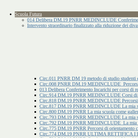
Scuola Futura
014 Delibera DM.19 PNRR MEDINCLUDE Conferimento I
Intervento straordinario finalizzato alla riduzione dei div
Circ.011 PNRR DM 19 metodo di studio studenti 
Circ.008 PNRR DM.19 MEDINCLUDE_Percorsi di o
013 Delibera Conferimento Incarichi per corsi
Circ.914 DM.19 PNRR MEDINCLUDE Corsi di re
Circ.818 DM.19 PNRR MEDINCLUDE Percorsi di ori
Circ.817 DM.19 PNRR MEDINCLUDE La mia scuola c
Circ.800 DM.19 PNRR La mia scuola come galleria 
Circ.793 DM.19 PNRR MEDINCLUDE La mia scuola
Circ.792 DM.19 PNRR MEDINCLUDE_La mia scuol
Circ.775 DM.19 PNRR Percorsi di orientamento con
Circ.774 DM.19 PNRR ULTIMA RETTIFICA I luoghi