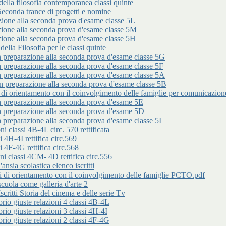
lla filosofia contemporanea classi quinte
da trance di progetti e nomine
 alla seconda prova d'esame classe 5L
 alla seconda prova d'esame classe 5M
 alla seconda prova d'esame classe 5H
 Filosofia per le classi quinte
arazione alla seconda prova d'esame classe 5G
arazione alla seconda prova d'esame classe 5F
arazione alla seconda prova d'esame classe 5A
parazione alla seconda prova d'esame classe 5B
entamento con il coinvolgimento delle famiglie per comunicazione n
parazione alla seconda prova d'esame 5E
parazione alla seconda prova d'esame 5D
arazione alla seconda prova d'esame classe 5I
classi 4B-4L circ. 570 rettificata
 4H-4I rettifica circ.569
 4F-4G rettifica circ.568
 classi 4CM- 4D rettifica circ.556
 scolastica elenco iscritti
rientamento con il coinvolgimento delle famiglie PCTO.pdf
a come galleria d'arte 2
i Storia del cinema e delle serie Tv
iuste relazioni 4 classi 4B-4L
iuste relazioni 3 classi 4H-4I
iuste relazioni 2 classi 4F-4G