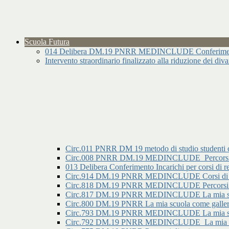
Scuola Futura
014 Delibera DM.19 PNRR MEDINCLUDE Conferimento I
Intervento straordinario finalizzato alla riduzione dei div
Circ.011 PNRR DM 19 metodo di studio studenti 
Circ.008 PNRR DM.19 MEDINCLUDE_Percorsi di o
013 Delibera Conferimento Incarichi per corsi
Circ.914 DM.19 PNRR MEDINCLUDE Corsi di re
Circ.818 DM.19 PNRR MEDINCLUDE Percorsi di ori
Circ.817 DM.19 PNRR MEDINCLUDE La mia scuola c
Circ.800 DM.19 PNRR La mia scuola come galleria 
Circ.793 DM.19 PNRR MEDINCLUDE La mia scuola
Circ.792 DM.19 PNRR MEDINCLUDE_La mia scuol