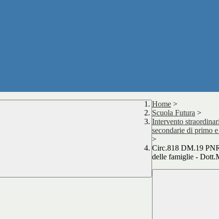
Home
>
Scuola Futura
>
Intervento straordinari
secondarie di primo e
>
Circ.818 DM.19 PNR
delle famiglie - Dott.