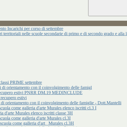
ncarichi per corso di settembre
ari territoriali nelle scuole secondarie di primo e di secondo grado e alla
classi PRIME settembre
rientamento con il coinvolgimento delle famigl
 di recupero estivi PNRR DM.19 MEDINCLUDE
cupero estivi
entamento con il coinvolgimento delle famiglie - Dott.Mantelli
ome galleria d'arte Murales elenco iscritti cl.3 I
d'arte Murales elenco iscritti classe 3H
 come galleria d'arte Murales cl.3I
a come galleria d'art _Murales cl.3H