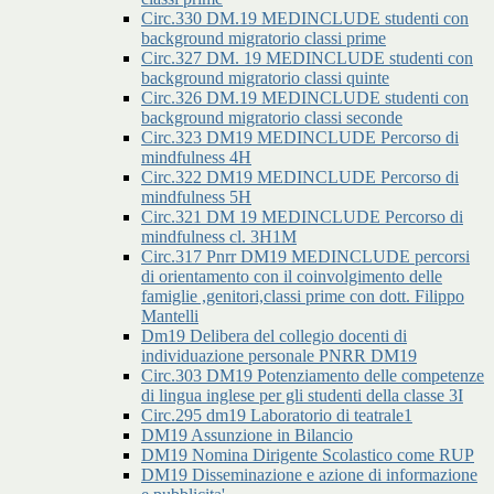
Circ.330 DM.19 MEDINCLUDE studenti con
background migratorio classi prime
Circ.327 DM. 19 MEDINCLUDE studenti con
background migratorio classi quinte
Circ.326 DM.19 MEDINCLUDE studenti con
background migratorio classi seconde
Circ.323 DM19 MEDINCLUDE Percorso di
mindfulness 4H
Circ.322 DM19 MEDINCLUDE Percorso di
mindfulness 5H
Circ.321 DM 19 MEDINCLUDE Percorso di
mindfulness cl. 3H1M
Circ.317 Pnrr DM19 MEDINCLUDE percorsi
di orientamento con il coinvolgimento delle
famiglie ,genitori,classi prime con dott. Filippo
Mantelli
Dm19 Delibera del collegio docenti di
individuazione personale PNRR DM19
Circ.303 DM19 Potenziamento delle competenze
di lingua inglese per gli studenti della classe 3I
Circ.295 dm19 Laboratorio di teatrale1
DM19 Assunzione in Bilancio
DM19 Nomina Dirigente Scolastico come RUP
DM19 Disseminazione e azione di informazione