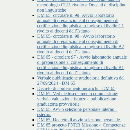
metodologia CLIL rivolto a Docenti di discipline
non linguistiche
DM 65 -circolare n. 99 -Avvio laboratorio
annuale di preparazione al conseguimento di
certificazione linguistica in Inglese di livello C1
rivolto ai docenti dell’Istituto
DM 65- circolare n. 98 - Avvio laboratorio
annuale di preparazione al conseguimento di
certificazione linguistica in Inglese di livello B2
rivolto ai docenti dell’Istituto.
DM 65 - circolare 97 - Avvio laboratorio annuale
di preparazione al conseguimento di
certificazione linguistica in Inglese di livello B1
rivolto ai docenti dell’Istituto.
Verbale pubblicazione graduatoria definitiva del
27/09/2024 - DM 65
Decreto di conferimento incarichi - DM 65
DM 65: Verbale insediamento commissione;
verbale valutazione istanze e pubblicazione
graduatoria provvisoria.
DM 65: Avvio selezione personale interno -
esterno.
DM 65: Decreto di avvio selezione personale.
DM 65 progetto PNRR Missione 4 Competenze