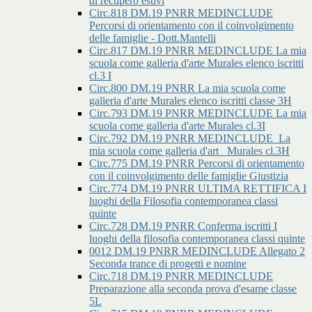
di recupero estivi
Circ.818 DM.19 PNRR MEDINCLUDE
Percorsi di orientamento con il coinvolgimento
delle famiglie - Dott.Mantelli
Circ.817 DM.19 PNRR MEDINCLUDE La mia
scuola come galleria d'arte Murales elenco iscritti
cl.3 I
Circ.800 DM.19 PNRR La mia scuola come
galleria d'arte Murales elenco iscritti classe 3H
Circ.793 DM.19 PNRR MEDINCLUDE La mia
scuola come galleria d'arte Murales cl.3I
Circ.792 DM.19 PNRR MEDINCLUDE_La
mia scuola come galleria d'art _Murales cl.3H
Circ.775 DM.19 PNRR Percorsi di orientamento
con il coinvolgimento delle famiglie Giustizia
Circ.774 DM.19 PNRR ULTIMA RETTIFICA I
luoghi della Filosofia contemporanea classi
quinte
Circ.728 DM.19 PNRR Conferma iscritti I
luoghi della filosofia contemporanea classi quinte
0012 DM.19 PNRR MEDINCLUDE Allegato 2
Seconda trance di progetti e nomine
Circ.718 DM.19 PNRR MEDINCLUDE
Preparazione alla seconda prova d'esame classe
5L