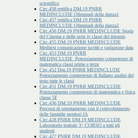
scientifico
Circ.458 rettifica DM.19 PNRR
MEDINCLUDE Olimpiadi della danza1
Circ.457 rettifica DM.19 PNRR
MEDINCLUDE Olimpiadi della danza2
Circ.456 DM.19 PNRR MEDINCLUDE Storia
del Cinema e delle serie tv classi del triennio
Circ.455 DM.19 PNRR MEDINCLUDE
Meditest comunicazione iscritti e variazione data
Circ.453 DM.19 PNRR
MEDINCLUDE_Potenziamento competenze di
matematica classi prime e terze
Circ.452 Dm.19 PNRR MEDINCLUDE
Potenziamento competenze di Italiano analisi del
testo tutte le classi
Circ.451 DM.19 PNRR MEDINCLUDE
Potenziamento competenze di matematica e fisica
classe 5F
Circ.436 DM.19 PNRR MEDINCLUDE
Percorsi di orientamento con il coinvolgimento
delle famiglie genitori IA
Circ.428 PNRR DM.19 MEDINCLUDE
Laboratorio teatrale 3^ CORSO a tutti gli
studenti
Circ.427 PNRR DM.19 MEDINCLUDE