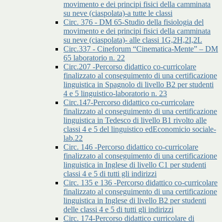
movimento e dei principi fisici della camminata
su neve (ciaspolata)-a tutte le classi
Circ. 376 - DM 65-Studio della fisiologia del
movimento e dei principi fisici della camminata
su neve (ciaspolata)- alle classi 1G,2H,2I,2L
Circ.337 - Cineforum “Cinematica-Mente” – DM
65 laboratorio n. 22
Circ.207 -Percorso didattico co-curricolare
finalizzato al conseguimento di una certificazione
linguistica in Spagnolo di livello B2 per studenti
4 e 5 linguistico-laboratorio n. 23
Circ.147-Percorso didattico co-curricolare
finalizzato al conseguimento di una certificazione
linguistica in Tedesco di livello B1 rivolto alle
classi 4 e 5 del linguistico edEconomicio sociale-
lab.22
Circ. 146 -Percorso didattico co-curricolare
finalizzato al conseguimento di una certificazione
linguistica in Inglese di livello C1 per studenti
classi 4 e 5 di tutti gli indirizzi
Circ. 135 e 136 -Percorso didattico co-curricolare
finalizzato al conseguimento di una certificazione
linguistica in Inglese di livello B2 per studenti
delle classi 4 e 5 di tutti gli indirizzi
Circ. 174-Percorso didattico curricolare di