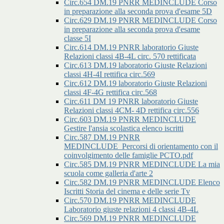
Circ.654 DM.19 PNRR MEDINCLUDE Corso
in preparazione alla seconda prova d'esame 5D
Circ.629 DM.19 PNRR MEDINCLUDE Corso
in preparazione alla seconda prova d'esame
classe 5I
Circ.614 DM.19 PNRR laboratorio Giuste
Relazioni classi 4B-4L circ. 570 rettificata
Circ.613 DM.19 laboratorio Giuste Relazioni
classi 4H-4I rettifica circ.569
Circ.612 DM.19 laboratorio Giuste Relazioni
classi 4F-4G rettifica circ.568
Circ.611 DM 19 PNRR laboratorio Giuste
Relazioni classi 4CM- 4D rettifica circ.556
Circ.603 DM.19 PNRR MEDINCLUDE
Gestire l'ansia scolastica elenco iscritti
Circ.587 DM.19 PNRR
MEDINCLUDE_Percorsi di orientamento con il
coinvolgimento delle famiglie PCTO.pdf
Circ.585 DM.19 PNRR MEDINCLUDE La mia
scuola come galleria d'arte 2
Circ.582 DM.19 PNRR MEDINCLUDE Elenco
Iscritti Storia del cinema e delle serie Tv
Circ.570 DM.19 PNRR MEDINCLUDE
Laboratorio giuste relazioni 4 classi 4B-4L
Circ.569 DM.19 PNRR MEDINCLUDE