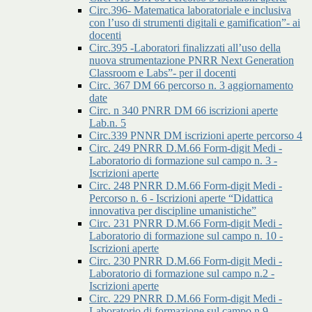
Circ.396- Matematica laboratoriale e inclusiva
con l’uso di strumenti digitali e gamification”- ai
docenti
Circ.395 -Laboratori finalizzati all’uso della
nuova strumentazione PNRR Next Generation
Classroom e Labs”- per il docenti
Circ. 367 DM 66 percorso n. 3 aggiornamento
date
Circ. n 340 PNRR DM 66 iscrizioni aperte
Lab.n. 5
Circ.339 PNNR DM iscrizioni aperte percorso 4
Circ. 249 PNRR D.M.66 Form-digit Medi -
Laboratorio di formazione sul campo n. 3 -
Iscrizioni aperte
Circ. 248 PNRR D.M.66 Form-digit Medi -
Percorso n. 6 - Iscrizioni aperte “Didattica
innovativa per discipline umanistiche”
Circ. 231 PNRR D.M.66 Form-digit Medi -
Laboratorio di formazione sul campo n. 10 -
Iscrizioni aperte
Circ. 230 PNRR D.M.66 Form-digit Medi -
Laboratorio di formazione sul campo n.2 -
Iscrizioni aperte
Circ. 229 PNRR D.M.66 Form-digit Medi -
Laboratorio di formazione sul campo n.9 -