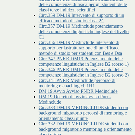
delle competenze di fisica per gli studenti delle
classi terze indirizzi scientifici
Circ.359 DM.19 Intervento di supporto di un
efficace metodo di studio classi 2^
Circ.357 DM.19 Medinclude potenziamento
delle competenze linguistiche inglese del livello
C1
Circ.356 DM.19 Medinclude Intervento di
supporto per lastrutturazione di un efficace
metodo di studio per studenti con Bes e Dsa
Circ.347 PNRR DM19 Potenziamento delle
competenze linguistiche in Inglese B2 (corso 1)
Circ.346 PNRR DM19 Potenziamento delle
competenze linguistiche in Inglese B2 (corso 2)
Circ.341 PNRR Medinclude percorso di
mentoring e coaching cl. 1H1
DM.19 Avvio Avviso PNRR Medinclude
DM.19 Decreto di avvio avviso Pnrr -
Medinclude
Circ.333 DM.19 MEDINCLUDE studenti con
background migratorio percorsi di mentoring e
orientamento classi quinte
Circ.332 DM.19 MEDINCLUDE studenti con
background migratorio mentoring e orientamento
classi prime