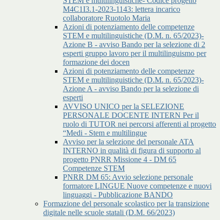
STEM e multilinguistiche- Codice progetto
M4C1I3.1-2023-1143: lettera incarico
collaboratore Ruotolo Maria
Azioni di potenziamento delle competenze
STEM e multilinguistiche (D.M. n. 65/2023)-
Azione B - avviso Bando per la selezione di 2
esperti gruppo lavoro per il multilinguismo per
formazione dei docen
Azioni di potenziamento delle competenze
STEM e multilinguistiche (D.M. n. 65/2023)-
Azione A - avviso Bando per la selezione di
esperti
AVVISO UNICO per la SELEZIONE
PERSONALE DOCENTE INTERN Per il
ruolo di TUTOR nei percorsi afferenti al progetto
“Medi - Stem e multilingue
Avviso per la selezione del personale ATA
INTERNO in qualità di figura di supporto al
progetto PNRR Missione 4 - DM 65
Competenze STEM
PNRR DM 65: Avvio selezione personale
formatore LINGUE Nuove competenze e nuovi
linguaggi - Pubblicazione BANDO
Formazione del personale scolastico per la transizione
digitale nelle scuole statali (D.M. 66/2023)