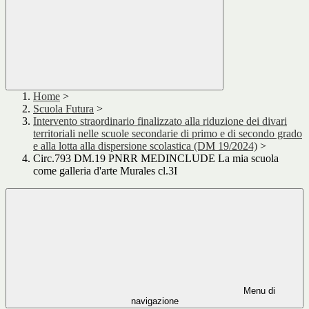
Home
>
Scuola Futura
>
Intervento straordinario finalizzato alla riduzione dei divari
territoriali nelle scuole secondarie di primo e di secondo grado
e alla lotta alla dispersione scolastica (DM 19/2024)
>
Circ.793 DM.19 PNRR MEDINCLUDE La mia scuola
come galleria d'arte Murales cl.3I
Menu di
navigazione