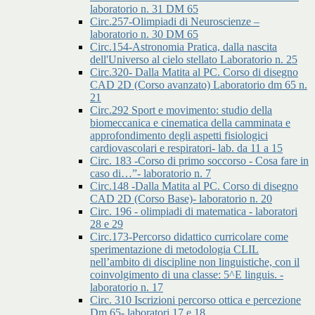
laboratorio n. 31 DM 65
Circ.257-Olimpiadi di Neuroscienze –
laboratorio n. 30 DM 65
Circ.154-Astronomia Pratica, dalla nascita
dell'Universo al cielo stellato Laboratorio n. 25
Circ.320- Dalla Matita al PC. Corso di disegno
CAD 2D (Corso avanzato) Laboratorio dm 65 n.
21
Circ.292 Sport e movimento: studio della
biomeccanica e cinematica della camminata e
approfondimento degli aspetti fisiologici
cardiovascolari e respiratori- lab. da 11 a 15
Circ. 183 -Corso di primo soccorso - Cosa fare in
caso di…”- laboratorio n. 7
Circ.148 -Dalla Matita al PC. Corso di disegno
CAD 2D (Corso Base)- laboratorio n. 20
Circ. 196 - olimpiadi di matematica - laboratori
28 e 29
Circ.173-Percorso didattico curricolare come
sperimentazione di metodologia CLIL
nell’ambito di discipline non linguistiche, con il
coinvolgimento di una classe: 5^E linguis. -
laboratorio n. 17
Circ. 310 Iscrizioni percorso ottica e percezione
Dm 65- laboratori 17 e 18