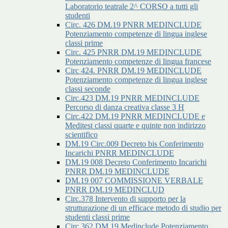
Laboratorio teatrale 2^ CORSO a tutti gli
studenti
Circ. 426 DM.19 PNRR MEDINCLUDE
Potenziamento competenze di lingua inglese
classi prime
Circ. 425 PNRR DM.19 MEDINCLUDE
Potenziamento competenze di lingua francese
Circ 424. PNRR DM.19 MEDINCLUDE
Potenziamento competenze di lingua inglese
classi seconde
Circ.423 DM.19 PNRR MEDINCLUDE
Percorso di danza creativa classe 3 H
Circ.422 DM.19 PNRR MEDINCLUDE e
Meditest classi quarte e quinte non indirizzo
scientifico
DM.19 Circ.009 Decreto bis Conferimento
Incarichi PNRR MEDINCLUDE
DM.19 008 Decreto Conferimento Incarichi
PNRR DM.19 MEDINCLUDE
DM.19 007 COMMISSIONE VERBALE
PNRR DM.19 MEDINCLUD
Circ.378 Intervento di supporto per la
strutturazione di un efficace metodo di studio per
studenti classi prime
Circ.362 DM.19 Medinclude Potenziamento