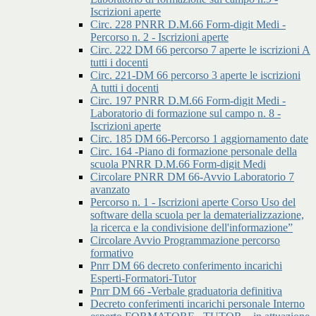
Iscrizioni aperte
Circ. 228 PNRR D.M.66 Form-digit Medi -
Percorso n. 2 - Iscrizioni aperte
Circ. 222 DM 66 percorso 7 aperte le iscrizioni A
tutti i docenti
Circ. 221-DM 66 percorso 3 aperte le iscrizioni
A tutti i docenti
Circ. 197 PNRR D.M.66 Form-digit Medi -
Laboratorio di formazione sul campo n. 8 -
Iscrizioni aperte
Circ. 185 DM 66-Percorso 1 aggiornamento date
Circ. 164 -Piano di formazione personale della
scuola PNRR D.M.66 Form-digit Medi
Circolare PNRR DM 66-Avvio Laboratorio 7
avanzato
Percorso n. 1 - Iscrizioni aperte Corso Uso del
software della scuola per la dematerializzazione,
la ricerca e la condivisione dell'informazione”
Circolare Avvio Programmazione percorso
formativo
Pnrr DM 66 decreto conferimento incarichi
Esperti-Formatori-Tutor
Pnrr DM 66 -Verbale graduatoria definitiva
Decreto conferimenti incarichi personale Interno