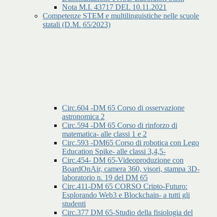
Nota M.I. 43717 DEL 10.11.2021
Competenze STEM e multilinguistiche nelle scuole
statali (D.M. 65/2023)
Circ.604 -DM 65 Corso di osservazione
astronomica 2
Circ.594 -DM 65 Corso di rinforzo di
matematica- alle classi 1 e 2
Circ.593 -DM65 Corso di robotica con Lego
Education Spike- alle classi 3,4,5-
Circ.454- DM 65-Videoproduzione con
BoardOnAir, camera 360, visori, stampa 3D-
laboratorio n. 19 del DM 65
Circ.411-DM 65 CORSO Cripto-Futuro:
Esplorando Web3 e Blockchain- a tutti gli
studenti
Circ.377 DM 65-Studio della fisiologia del