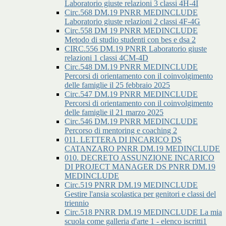
Laboratorio giuste relazioni 3 classi 4H-4I
Circ.568 DM.19 PNRR MEDINCLUDE
Laboratorio giuste relazioni 2 classi 4F-4G
Circ.558 DM 19 PNRR MEDINCLUDE
Metodo di studio studenti con bes e dsa 2
CIRC.556 DM.19 PNRR Laboratorio giuste
relazioni 1 classi 4CM-4D
Circ.548 DM.19 PNRR MEDINCLUDE
Percorsi di orientamento con il coinvolgimento
delle famiglie il 25 febbraio 2025
Circ.547 DM.19 PNRR MEDINCLUDE
Percorsi di orientamento con il coinvolgimento
delle famiglie il 21 marzo 2025
Circ.546 DM.19 PNRR MEDINCLUDE
Percorso di mentoring e coaching 2
011. LETTERA DI INCARICO DS
CATANZARO PNRR DM.19 MEDINCLUDE
010. DECRETO ASSUNZIONE INCARICO
DI PROJECT MANAGER DS PNRR DM.19
MEDINCLUDE
Circ.519 PNRR DM.19 MEDINCLUDE
Gestire l'ansia scolastica per genitori e classi del
triennio
Circ.518 PNRR DM.19 MEDINCLUDE La mia
scuola come galleria d'arte 1 - elenco iscritti1