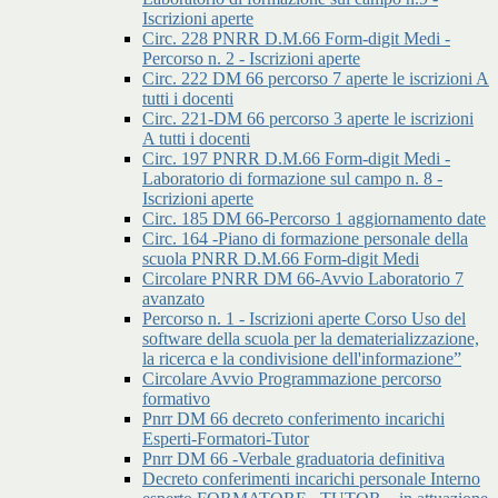
Iscrizioni aperte
Circ. 228 PNRR D.M.66 Form-digit Medi -
Percorso n. 2 - Iscrizioni aperte
Circ. 222 DM 66 percorso 7 aperte le iscrizioni A
tutti i docenti
Circ. 221-DM 66 percorso 3 aperte le iscrizioni
A tutti i docenti
Circ. 197 PNRR D.M.66 Form-digit Medi -
Laboratorio di formazione sul campo n. 8 -
Iscrizioni aperte
Circ. 185 DM 66-Percorso 1 aggiornamento date
Circ. 164 -Piano di formazione personale della
scuola PNRR D.M.66 Form-digit Medi
Circolare PNRR DM 66-Avvio Laboratorio 7
avanzato
Percorso n. 1 - Iscrizioni aperte Corso Uso del
software della scuola per la dematerializzazione,
la ricerca e la condivisione dell'informazione”
Circolare Avvio Programmazione percorso
formativo
Pnrr DM 66 decreto conferimento incarichi
Esperti-Formatori-Tutor
Pnrr DM 66 -Verbale graduatoria definitiva
Decreto conferimenti incarichi personale Interno