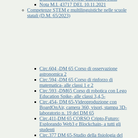
Nota M.I. 43717 DEL 10.11.2021
Competenze STEM e multilinguistiche nelle scuole
statali (D.M. 65/2023)
Circ.604 -DM 65 Corso di osservazione
astronomica 2
Circ.594 -DM 65 Corso di rinforzo di
matematica- alle classi 1 e 2
Circ.593 -DM65 Corso di robotica con Lego
Education Spike- alle classi 3,4,5-
Circ.454- DM 65-Videoproduzione con
BoardOnAir, camera 360, visori, stampa 3D-
laboratorio n. 19 del DM 65
Circ.411-DM 65 CORSO Cripto-Futuro:
Esplorando Web3 e Blockchain- a tutti gli
studenti
Circ.377 DM 65-Studio della fisiologia del