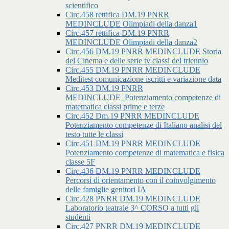
scientifico
Circ.458 rettifica DM.19 PNRR
MEDINCLUDE Olimpiadi della danza1
Circ.457 rettifica DM.19 PNRR
MEDINCLUDE Olimpiadi della danza2
Circ.456 DM.19 PNRR MEDINCLUDE Storia
del Cinema e delle serie tv classi del triennio
Circ.455 DM.19 PNRR MEDINCLUDE
Meditest comunicazione iscritti e variazione data
Circ.453 DM.19 PNRR
MEDINCLUDE_Potenziamento competenze di
matematica classi prime e terze
Circ.452 Dm.19 PNRR MEDINCLUDE
Potenziamento competenze di Italiano analisi del
testo tutte le classi
Circ.451 DM.19 PNRR MEDINCLUDE
Potenziamento competenze di matematica e fisica
classe 5F
Circ.436 DM.19 PNRR MEDINCLUDE
Percorsi di orientamento con il coinvolgimento
delle famiglie genitori IA
Circ.428 PNRR DM.19 MEDINCLUDE
Laboratorio teatrale 3^ CORSO a tutti gli
studenti
Circ.427 PNRR DM.19 MEDINCLUDE