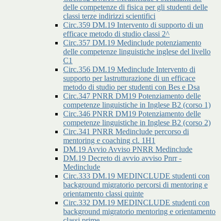
delle competenze di fisica per gli studenti delle
classi terze indirizzi scientifici
Circ.359 DM.19 Intervento di supporto di un
efficace metodo di studio classi 2^
Circ.357 DM.19 Medinclude potenziamento
delle competenze linguistiche inglese del livello
C1
Circ.356 DM.19 Medinclude Intervento di
supporto per lastrutturazione di un efficace
metodo di studio per studenti con Bes e Dsa
Circ.347 PNRR DM19 Potenziamento delle
competenze linguistiche in Inglese B2 (corso 1)
Circ.346 PNRR DM19 Potenziamento delle
competenze linguistiche in Inglese B2 (corso 2)
Circ.341 PNRR Medinclude percorso di
mentoring e coaching cl. 1H1
DM.19 Avvio Avviso PNRR Medinclude
DM.19 Decreto di avvio avviso Pnrr -
Medinclude
Circ.333 DM.19 MEDINCLUDE studenti con
background migratorio percorsi di mentoring e
orientamento classi quinte
Circ.332 DM.19 MEDINCLUDE studenti con
background migratorio mentoring e orientamento
classi prime