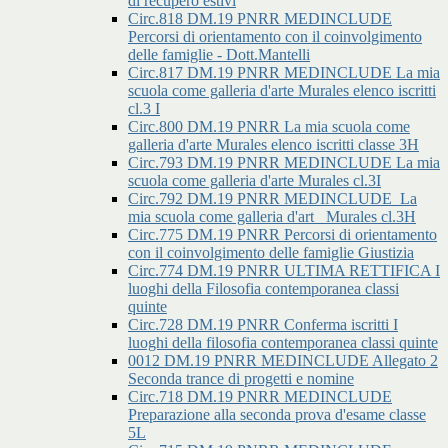
di recupero estivi
Circ.818 DM.19 PNRR MEDINCLUDE
Percorsi di orientamento con il coinvolgimento
delle famiglie - Dott.Mantelli
Circ.817 DM.19 PNRR MEDINCLUDE La mia
scuola come galleria d'arte Murales elenco iscritti
cl.3 I
Circ.800 DM.19 PNRR La mia scuola come
galleria d'arte Murales elenco iscritti classe 3H
Circ.793 DM.19 PNRR MEDINCLUDE La mia
scuola come galleria d'arte Murales cl.3I
Circ.792 DM.19 PNRR MEDINCLUDE_La
mia scuola come galleria d'art _Murales cl.3H
Circ.775 DM.19 PNRR Percorsi di orientamento
con il coinvolgimento delle famiglie Giustizia
Circ.774 DM.19 PNRR ULTIMA RETTIFICA I
luoghi della Filosofia contemporanea classi
quinte
Circ.728 DM.19 PNRR Conferma iscritti I
luoghi della filosofia contemporanea classi quinte
0012 DM.19 PNRR MEDINCLUDE Allegato 2
Seconda trance di progetti e nomine
Circ.718 DM.19 PNRR MEDINCLUDE
Preparazione alla seconda prova d'esame classe
5L