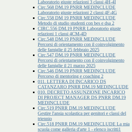
Laboratorio giuste relazioni 3 classi 4H-4I
Circ.568 DM.19 PNRR MEDINCLUDE
Laboratorio giuste relazioni 2 classi 4F-4G
Circ.558 DM 19 PNRR MEDINCLUDE
Metodo di studio studenti con bes e dsa 2
CIRC.556 DM.19 PNRR Laboratorio giuste
relazioni 1 classi 4CM-4D
Circ.548 DM.19 PNRR MEDINCLUDE
Percorsi di orientamento con il coinvolgimento
delle famiglie il 25 febbraio 2025
Circ.547 DM.19 PNRR MEDINCLUDE
Percorsi di orientamento con il coinvolgimento
delle famiglie il 21 marzo 2025
Circ.546 DM.19 PNRR MEDINCLUDE
Percorso di mentoring e coaching 2
011. LETTERA DI INCARICO DS
CATANZARO PNRR DM.19 MEDINCLUDE
010. DECRETO ASSUNZIONE INCARICO
DI PROJECT MANAGER DS PNRR DM.19
MEDINCLUDE
Circ.519 PNRR DM.19 MEDINCLUDE
Gestire l'ansia scolastica per genitori e classi del
triennio
Circ.518 PNRR DM.19 MEDINCLUDE La mia
scuola come galleria d'arte 1 - elenco iscritti1