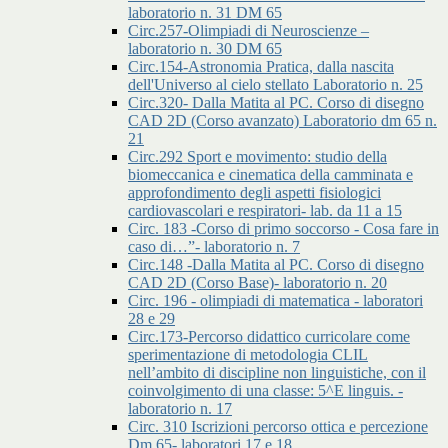
laboratorio n. 31 DM 65
Circ.257-Olimpiadi di Neuroscienze –
laboratorio n. 30 DM 65
Circ.154-Astronomia Pratica, dalla nascita
dell'Universo al cielo stellato Laboratorio n. 25
Circ.320- Dalla Matita al PC. Corso di disegno
CAD 2D (Corso avanzato) Laboratorio dm 65 n.
21
Circ.292 Sport e movimento: studio della
biomeccanica e cinematica della camminata e
approfondimento degli aspetti fisiologici
cardiovascolari e respiratori- lab. da 11 a 15
Circ. 183 -Corso di primo soccorso - Cosa fare in
caso di…”- laboratorio n. 7
Circ.148 -Dalla Matita al PC. Corso di disegno
CAD 2D (Corso Base)- laboratorio n. 20
Circ. 196 - olimpiadi di matematica - laboratori
28 e 29
Circ.173-Percorso didattico curricolare come
sperimentazione di metodologia CLIL
nell’ambito di discipline non linguistiche, con il
coinvolgimento di una classe: 5^E linguis. -
laboratorio n. 17
Circ. 310 Iscrizioni percorso ottica e percezione
Dm 65- laboratori 17 e 18