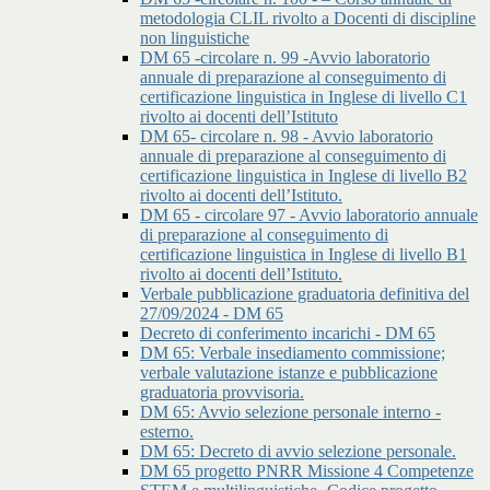
metodologia CLIL rivolto a Docenti di discipline
non linguistiche
DM 65 -circolare n. 99 -Avvio laboratorio
annuale di preparazione al conseguimento di
certificazione linguistica in Inglese di livello C1
rivolto ai docenti dell’Istituto
DM 65- circolare n. 98 - Avvio laboratorio
annuale di preparazione al conseguimento di
certificazione linguistica in Inglese di livello B2
rivolto ai docenti dell’Istituto.
DM 65 - circolare 97 - Avvio laboratorio annuale
di preparazione al conseguimento di
certificazione linguistica in Inglese di livello B1
rivolto ai docenti dell’Istituto.
Verbale pubblicazione graduatoria definitiva del
27/09/2024 - DM 65
Decreto di conferimento incarichi - DM 65
DM 65: Verbale insediamento commissione;
verbale valutazione istanze e pubblicazione
graduatoria provvisoria.
DM 65: Avvio selezione personale interno -
esterno.
DM 65: Decreto di avvio selezione personale.
DM 65 progetto PNRR Missione 4 Competenze