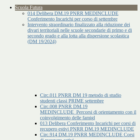
Scuola Futura
014 Delibera DM.19 PNRR MEDINCLUDE
Conferimento Incarichi per corso di settembre
Intervento straordinario finalizzato alla riduzione dei
divari territoriali nelle scuole secondarie di primo e di
secondo grado e alla lotta alla dispersione scolastica
(DM 19/2024)
Circ.011 PNRR DM 19 metodo di studio
studenti classi PRIME settembre
Circ.008 PNRR DM.19
MEDINCLUDE_Percorsi di orientamento con il
coinvolgimento delle famigl
013 Delibera Conferimento Incarichi per corsi di
recupero estivi PNRR DM.19 MEDINCLUDE
Circ.914 DM.19 PNRR MEDINCLUDE Corsi