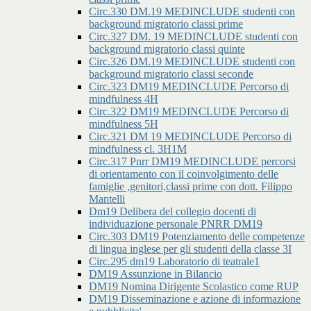
Circ.330 DM.19 MEDINCLUDE studenti con
background migratorio classi prime
Circ.327 DM. 19 MEDINCLUDE studenti con
background migratorio classi quinte
Circ.326 DM.19 MEDINCLUDE studenti con
background migratorio classi seconde
Circ.323 DM19 MEDINCLUDE Percorso di
mindfulness 4H
Circ.322 DM19 MEDINCLUDE Percorso di
mindfulness 5H
Circ.321 DM 19 MEDINCLUDE Percorso di
mindfulness cl. 3H1M
Circ.317 Pnrr DM19 MEDINCLUDE percorsi
di orientamento con il coinvolgimento delle
famiglie ,genitori,classi prime con dott. Filippo
Mantelli
Dm19 Delibera del collegio docenti di
individuazione personale PNRR DM19
Circ.303 DM19 Potenziamento delle competenze
di lingua inglese per gli studenti della classe 3I
Circ.295 dm19 Laboratorio di teatrale1
DM19 Assunzione in Bilancio
DM19 Nomina Dirigente Scolastico come RUP
DM19 Disseminazione e azione di informazione