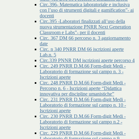
Circ.396- Matematica laboratoriale e inclusiva
con l’uso di strumenti digitali e gamification”- ai
docenti
Circ.395 -Laboratori finalizzati all’uso della
nuova strumentazione PNRR Next Generation
Classroom e Labs”- per il docenti
Circ. 367 DM 66 percorso n. 3 aggiornamento
date
Circ. n 340 PNRR DM 66 iscrizioni aperte
Lab.n. 5
Circ.339 PNNR DM iscrizioni aperte percorso 4
Circ. 249 PNRR D.M.66 Form-digit Medi -
Laboratorio di formazione sul campo n. 3 -
Iscrizioni aperte
Circ. 248 PNRR D.M.66 Form-digit Medi -
Percorso n. 6 - Iscrizioni aperte “Didattica
innovativa per discipline umanistiche”
Circ. 231 PNRR D.M.66 Form-digit Medi -
Laboratorio di formazione sul campo n. 10 -
Iscrizioni aperte
Circ. 230 PNRR D.M.66 Form-digit Medi -
Laboratorio di formazione sul campo n.2 -
Iscrizioni aperte
Circ. 229 PNRR D.M.66 Form-digit Medi -
Laboratorio di formazione sul campo n.9 -