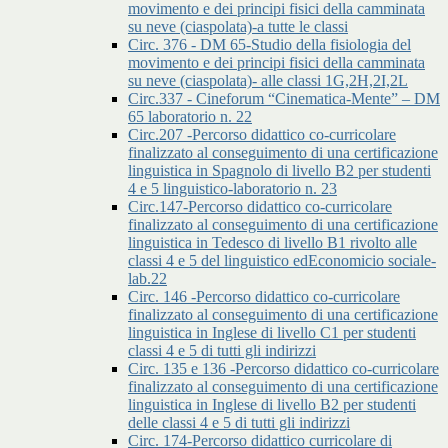
movimento e dei principi fisici della camminata
su neve (ciaspolata)-a tutte le classi
Circ. 376 - DM 65-Studio della fisiologia del
movimento e dei principi fisici della camminata
su neve (ciaspolata)- alle classi 1G,2H,2I,2L
Circ.337 - Cineforum “Cinematica-Mente” – DM
65 laboratorio n. 22
Circ.207 -Percorso didattico co-curricolare
finalizzato al conseguimento di una certificazione
linguistica in Spagnolo di livello B2 per studenti
4 e 5 linguistico-laboratorio n. 23
Circ.147-Percorso didattico co-curricolare
finalizzato al conseguimento di una certificazione
linguistica in Tedesco di livello B1 rivolto alle
classi 4 e 5 del linguistico edEconomicio sociale-
lab.22
Circ. 146 -Percorso didattico co-curricolare
finalizzato al conseguimento di una certificazione
linguistica in Inglese di livello C1 per studenti
classi 4 e 5 di tutti gli indirizzi
Circ. 135 e 136 -Percorso didattico co-curricolare
finalizzato al conseguimento di una certificazione
linguistica in Inglese di livello B2 per studenti
delle classi 4 e 5 di tutti gli indirizzi
Circ. 174-Percorso didattico curricolare di