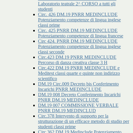
Laboratorio teatrale 2^ CORSO a tutti gli
studenti
Circ. 426 DM.19 PNRR MEDINCLUDE
Potenziamento competenze di lingua inglese
classi prime
Circ. 425 PNRR DM.19 MEDINCLUDE
Potenziamento competenze di lingua francese
Circ 424. PNRR DM.19 MEDINCLUDE
Potenziamento competenze di lingua inglese
classi seconde
Circ.423 DM.19 PNRR MEDINCLUDE
Percorso di danza creativa classe 3 H
Circ.422 DM.19 PNRR MEDINCLUDE e
Meditest classi quarte e quinte non indirizzo
scientifico
DM.19 Circ.009 Decreto bis Conferimento
Incarichi PNRR MEDINCLUDE
DM.19 008 Decreto Conferimento Incarichi
PNRR DM.19 MEDINCLUDE
DM.19 007 COMMISSIONE VERBALE
PNRR DM.19 MEDINCLUD
Circ.378 Intervento di supporto per la
strutturazione di un efficace metodo di studio per
studenti classi prime
Circ.362 DM.19 Medinclude Potenziamento