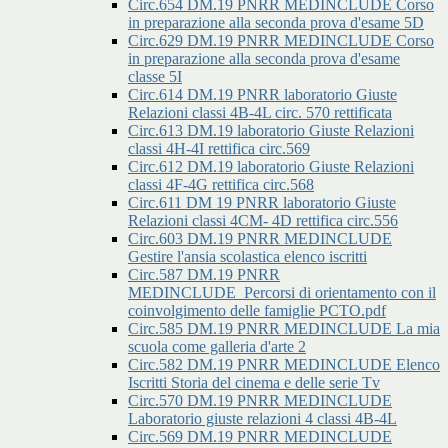
Circ.654 DM.19 PNRR MEDINCLUDE Corso
in preparazione alla seconda prova d'esame 5D
Circ.629 DM.19 PNRR MEDINCLUDE Corso
in preparazione alla seconda prova d'esame
classe 5I
Circ.614 DM.19 PNRR laboratorio Giuste
Relazioni classi 4B-4L circ. 570 rettificata
Circ.613 DM.19 laboratorio Giuste Relazioni
classi 4H-4I rettifica circ.569
Circ.612 DM.19 laboratorio Giuste Relazioni
classi 4F-4G rettifica circ.568
Circ.611 DM 19 PNRR laboratorio Giuste
Relazioni classi 4CM- 4D rettifica circ.556
Circ.603 DM.19 PNRR MEDINCLUDE
Gestire l'ansia scolastica elenco iscritti
Circ.587 DM.19 PNRR
MEDINCLUDE_Percorsi di orientamento con il
coinvolgimento delle famiglie PCTO.pdf
Circ.585 DM.19 PNRR MEDINCLUDE La mia
scuola come galleria d'arte 2
Circ.582 DM.19 PNRR MEDINCLUDE Elenco
Iscritti Storia del cinema e delle serie Tv
Circ.570 DM.19 PNRR MEDINCLUDE
Laboratorio giuste relazioni 4 classi 4B-4L
Circ.569 DM.19 PNRR MEDINCLUDE