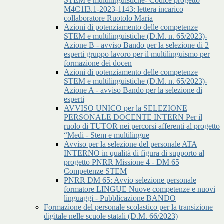
STEM e multilinguistiche- Codice progetto
M4C1I3.1-2023-1143: lettera incarico
collaboratore Ruotolo Maria
Azioni di potenziamento delle competenze
STEM e multilinguistiche (D.M. n. 65/2023)-
Azione B - avviso Bando per la selezione di 2
esperti gruppo lavoro per il multilinguismo per
formazione dei docen
Azioni di potenziamento delle competenze
STEM e multilinguistiche (D.M. n. 65/2023)-
Azione A - avviso Bando per la selezione di
esperti
AVVISO UNICO per la SELEZIONE
PERSONALE DOCENTE INTERN Per il
ruolo di TUTOR nei percorsi afferenti al progetto
“Medi - Stem e multilingue
Avviso per la selezione del personale ATA
INTERNO in qualità di figura di supporto al
progetto PNRR Missione 4 - DM 65
Competenze STEM
PNRR DM 65: Avvio selezione personale
formatore LINGUE Nuove competenze e nuovi
linguaggi - Pubblicazione BANDO
Formazione del personale scolastico per la transizione
digitale nelle scuole statali (D.M. 66/2023)