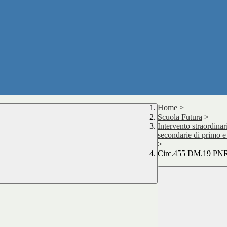
Home
>
Scuola Futura
>
Intervento straordinari
secondarie di primo e
>
Circ.455 DM.19 PNRR