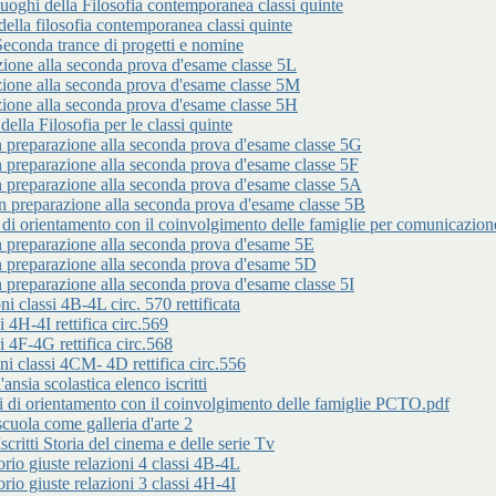
 della Filosofia contemporanea classi quinte
lla filosofia contemporanea classi quinte
da trance di progetti e nomine
 alla seconda prova d'esame classe 5L
 alla seconda prova d'esame classe 5M
 alla seconda prova d'esame classe 5H
 Filosofia per le classi quinte
arazione alla seconda prova d'esame classe 5G
arazione alla seconda prova d'esame classe 5F
arazione alla seconda prova d'esame classe 5A
parazione alla seconda prova d'esame classe 5B
entamento con il coinvolgimento delle famiglie per comunicazione n
parazione alla seconda prova d'esame 5E
parazione alla seconda prova d'esame 5D
arazione alla seconda prova d'esame classe 5I
classi 4B-4L circ. 570 rettificata
 4H-4I rettifica circ.569
 4F-4G rettifica circ.568
 classi 4CM- 4D rettifica circ.556
 scolastica elenco iscritti
rientamento con il coinvolgimento delle famiglie PCTO.pdf
a come galleria d'arte 2
i Storia del cinema e delle serie Tv
iuste relazioni 4 classi 4B-4L
iuste relazioni 3 classi 4H-4I