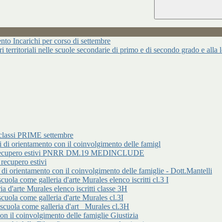
ncarichi per corso di settembre
ari territoriali nelle scuole secondarie di primo e di secondo grado e alla
classi PRIME settembre
rientamento con il coinvolgimento delle famigl
 di recupero estivi PNRR DM.19 MEDINCLUDE
cupero estivi
entamento con il coinvolgimento delle famiglie - Dott.Mantelli
ome galleria d'arte Murales elenco iscritti cl.3 I
d'arte Murales elenco iscritti classe 3H
 come galleria d'arte Murales cl.3I
a come galleria d'art _Murales cl.3H
 il coinvolgimento delle famiglie Giustizia