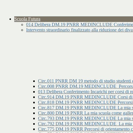
Scuola Futura
014 Delibera DM.19 PNRR MEDINCLUDE Conferimento I
Intervento straordinario finalizzato alla riduzione dei div
Circ.011 PNRR DM 19 metodo di studio studenti 
Circ.008 PNRR DM.19 MEDINCLUDE_Percorsi di o
013 Delibera Conferimento Incarichi per corsi
Circ.914 DM.19 PNRR MEDINCLUDE Corsi di re
Circ.818 DM.19 PNRR MEDINCLUDE Percorsi di ori
Circ.817 DM.19 PNRR MEDINCLUDE La mia scuola c
Circ.800 DM.19 PNRR La mia scuola come galleria 
Circ.793 DM.19 PNRR MEDINCLUDE La mia scuola
Circ.792 DM.19 PNRR MEDINCLUDE_La mia scuol
Circ.775 DM.19 PNRR Percorsi di orientamento con