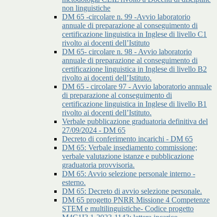
non linguistiche
DM 65 -circolare n. 99 -Avvio laboratorio
annuale di preparazione al conseguimento di
certificazione linguistica in Inglese di livello C1
rivolto ai docenti dell’Istituto
DM 65- circolare n. 98 - Avvio laboratorio
annuale di preparazione al conseguimento di
certificazione linguistica in Inglese di livello B2
rivolto ai docenti dell’Istituto.
DM 65 - circolare 97 - Avvio laboratorio annuale
di preparazione al conseguimento di
certificazione linguistica in Inglese di livello B1
rivolto ai docenti dell’Istituto.
Verbale pubblicazione graduatoria definitiva del
27/09/2024 - DM 65
Decreto di conferimento incarichi - DM 65
DM 65: Verbale insediamento commissione;
verbale valutazione istanze e pubblicazione
graduatoria provvisoria.
DM 65: Avvio selezione personale interno -
esterno.
DM 65: Decreto di avvio selezione personale.
DM 65 progetto PNRR Missione 4 Competenze
STEM e multilinguistiche- Codice progetto