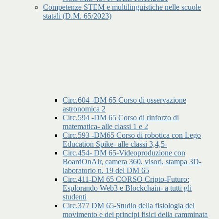
Competenze STEM e multilinguistiche nelle scuole
statali (D.M. 65/2023)
Circ.604 -DM 65 Corso di osservazione
astronomica 2
Circ.594 -DM 65 Corso di rinforzo di
matematica- alle classi 1 e 2
Circ.593 -DM65 Corso di robotica con Lego
Education Spike- alle classi 3,4,5-
Circ.454- DM 65-Videoproduzione con
BoardOnAir, camera 360, visori, stampa 3D-
laboratorio n. 19 del DM 65
Circ.411-DM 65 CORSO Cripto-Futuro:
Esplorando Web3 e Blockchain- a tutti gli
studenti
Circ.377 DM 65-Studio della fisiologia del
movimento e dei principi fisici della camminata