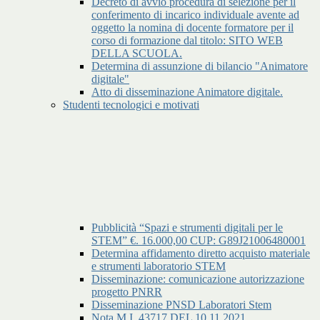
Decreto di avvio procedura di selezione per il
conferimento di incarico individuale avente ad
oggetto la nomina di docente formatore per il
corso di formazione dal titolo: SITO WEB
DELLA SCUOLA.
Determina di assunzione di bilancio "Animatore
digitale"
Atto di disseminazione Animatore digitale.
Studenti tecnologici e motivati
Pubblicità “Spazi e strumenti digitali per le
STEM” €. 16.000,00 CUP: G89J21006480001
Determina affidamento diretto acquisto materiale
e strumenti laboratorio STEM
Disseminazione: comunicazione autorizzazione
progetto PNRR
Disseminazione PNSD Laboratori Stem
Nota M.I. 43717 DEL 10.11.2021