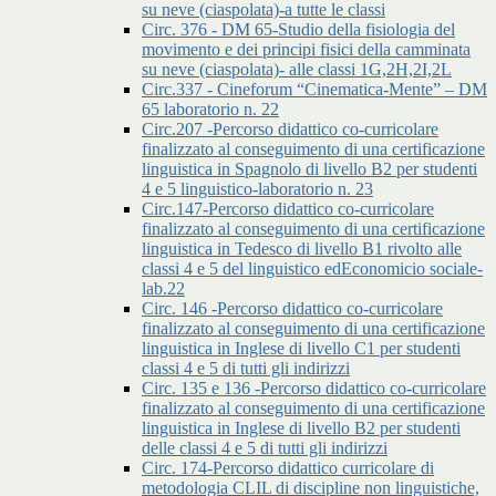
su neve (ciaspolata)-a tutte le classi
Circ. 376 - DM 65-Studio della fisiologia del
movimento e dei principi fisici della camminata
su neve (ciaspolata)- alle classi 1G,2H,2I,2L
Circ.337 - Cineforum “Cinematica-Mente” – DM
65 laboratorio n. 22
Circ.207 -Percorso didattico co-curricolare
finalizzato al conseguimento di una certificazione
linguistica in Spagnolo di livello B2 per studenti
4 e 5 linguistico-laboratorio n. 23
Circ.147-Percorso didattico co-curricolare
finalizzato al conseguimento di una certificazione
linguistica in Tedesco di livello B1 rivolto alle
classi 4 e 5 del linguistico edEconomicio sociale-
lab.22
Circ. 146 -Percorso didattico co-curricolare
finalizzato al conseguimento di una certificazione
linguistica in Inglese di livello C1 per studenti
classi 4 e 5 di tutti gli indirizzi
Circ. 135 e 136 -Percorso didattico co-curricolare
finalizzato al conseguimento di una certificazione
linguistica in Inglese di livello B2 per studenti
delle classi 4 e 5 di tutti gli indirizzi
Circ. 174-Percorso didattico curricolare di
metodologia CLIL di discipline non linguistiche,