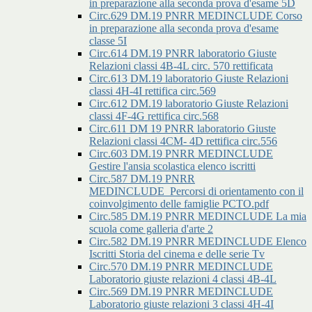
in preparazione alla seconda prova d'esame 5D
Circ.629 DM.19 PNRR MEDINCLUDE Corso
in preparazione alla seconda prova d'esame
classe 5I
Circ.614 DM.19 PNRR laboratorio Giuste
Relazioni classi 4B-4L circ. 570 rettificata
Circ.613 DM.19 laboratorio Giuste Relazioni
classi 4H-4I rettifica circ.569
Circ.612 DM.19 laboratorio Giuste Relazioni
classi 4F-4G rettifica circ.568
Circ.611 DM 19 PNRR laboratorio Giuste
Relazioni classi 4CM- 4D rettifica circ.556
Circ.603 DM.19 PNRR MEDINCLUDE
Gestire l'ansia scolastica elenco iscritti
Circ.587 DM.19 PNRR
MEDINCLUDE_Percorsi di orientamento con il
coinvolgimento delle famiglie PCTO.pdf
Circ.585 DM.19 PNRR MEDINCLUDE La mia
scuola come galleria d'arte 2
Circ.582 DM.19 PNRR MEDINCLUDE Elenco
Iscritti Storia del cinema e delle serie Tv
Circ.570 DM.19 PNRR MEDINCLUDE
Laboratorio giuste relazioni 4 classi 4B-4L
Circ.569 DM.19 PNRR MEDINCLUDE
Laboratorio giuste relazioni 3 classi 4H-4I