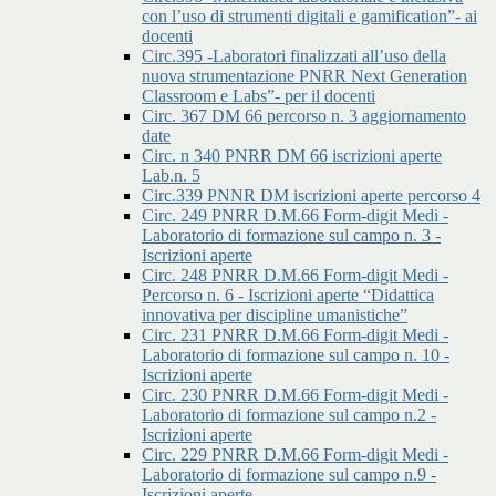
con l’uso di strumenti digitali e gamification”- ai
docenti
Circ.395 -Laboratori finalizzati all’uso della
nuova strumentazione PNRR Next Generation
Classroom e Labs”- per il docenti
Circ. 367 DM 66 percorso n. 3 aggiornamento
date
Circ. n 340 PNRR DM 66 iscrizioni aperte
Lab.n. 5
Circ.339 PNNR DM iscrizioni aperte percorso 4
Circ. 249 PNRR D.M.66 Form-digit Medi -
Laboratorio di formazione sul campo n. 3 -
Iscrizioni aperte
Circ. 248 PNRR D.M.66 Form-digit Medi -
Percorso n. 6 - Iscrizioni aperte “Didattica
innovativa per discipline umanistiche”
Circ. 231 PNRR D.M.66 Form-digit Medi -
Laboratorio di formazione sul campo n. 10 -
Iscrizioni aperte
Circ. 230 PNRR D.M.66 Form-digit Medi -
Laboratorio di formazione sul campo n.2 -
Iscrizioni aperte
Circ. 229 PNRR D.M.66 Form-digit Medi -
Laboratorio di formazione sul campo n.9 -
Iscrizioni aperte