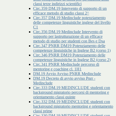
classi terze indirizzi scientifici
Circ.359 DM.19 Intervento di supporto di un
efficace metodo di studio classi 2^
Circ.357 DM.19 Medinclude potenziamento
delle competenze linguistiche inglese del livello
C1
Circ.356 DM.19 Medinclude Intervento di
supporto per lastrutturazione di un efficace
metodo di studio per studenti con Bes e Dsa
Circ.347 PNRR DM19 Potenziamento delle
competenze linguistiche in Inglese B2 (corso 1)
Circ.346 PNRR DM19 Potenziamento delle
competenze linguistiche in Inglese B2 (corso 2)
Circ.341 PNRR Medinclude percorso di
mentoring e coaching cl. 1H1
DM.19 Avvio Avviso PNRR Medinclude
DM.19 Decreto di avvio avviso Pnrr -
Medinclude
Circ.333 DM.19 MEDINCLUDE studenti con
background migratorio percorsi di mentoring e
orientamento classi quinte
Circ.332 DM.19 MEDINCLUDE studenti con
background migratorio mentoring e orientamento
classi prime
Circ.330 DM.19 MEDINCLUDE studenti con