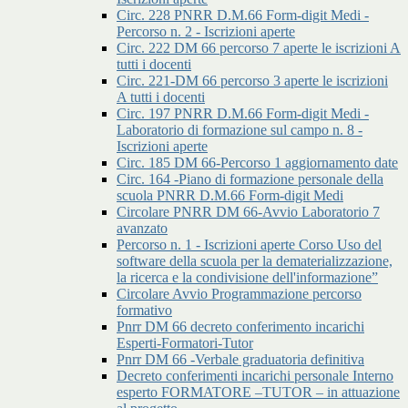
Circ. 228 PNRR D.M.66 Form-digit Medi -
Percorso n. 2 - Iscrizioni aperte
Circ. 222 DM 66 percorso 7 aperte le iscrizioni A
tutti i docenti
Circ. 221-DM 66 percorso 3 aperte le iscrizioni
A tutti i docenti
Circ. 197 PNRR D.M.66 Form-digit Medi -
Laboratorio di formazione sul campo n. 8 -
Iscrizioni aperte
Circ. 185 DM 66-Percorso 1 aggiornamento date
Circ. 164 -Piano di formazione personale della
scuola PNRR D.M.66 Form-digit Medi
Circolare PNRR DM 66-Avvio Laboratorio 7
avanzato
Percorso n. 1 - Iscrizioni aperte Corso Uso del
software della scuola per la dematerializzazione,
la ricerca e la condivisione dell'informazione”
Circolare Avvio Programmazione percorso
formativo
Pnrr DM 66 decreto conferimento incarichi
Esperti-Formatori-Tutor
Pnrr DM 66 -Verbale graduatoria definitiva
Decreto conferimenti incarichi personale Interno
esperto FORMATORE –TUTOR – in attuazione