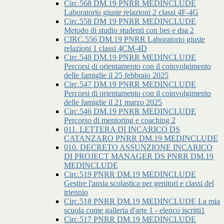
Circ.568 DM.19 PNRR MEDINCLUDE
Laboratorio giuste relazioni 2 classi 4F-4G
Circ.558 DM 19 PNRR MEDINCLUDE
Metodo di studio studenti con bes e dsa 2
CIRC.556 DM.19 PNRR Laboratorio giuste
relazioni 1 classi 4CM-4D
Circ.548 DM.19 PNRR MEDINCLUDE
Percorsi di orientamento con il coinvolgimento
delle famiglie il 25 febbraio 2025
Circ.547 DM.19 PNRR MEDINCLUDE
Percorsi di orientamento con il coinvolgimento
delle famiglie il 21 marzo 2025
Circ.546 DM.19 PNRR MEDINCLUDE
Percorso di mentoring e coaching 2
011. LETTERA DI INCARICO DS
CATANZARO PNRR DM.19 MEDINCLUDE
010. DECRETO ASSUNZIONE INCARICO
DI PROJECT MANAGER DS PNRR DM.19
MEDINCLUDE
Circ.519 PNRR DM.19 MEDINCLUDE
Gestire l'ansia scolastica per genitori e classi del
triennio
Circ.518 PNRR DM.19 MEDINCLUDE La mia
scuola come galleria d'arte 1 - elenco iscritti1
Circ.517 PNRR DM.19 MEDINCLUDE