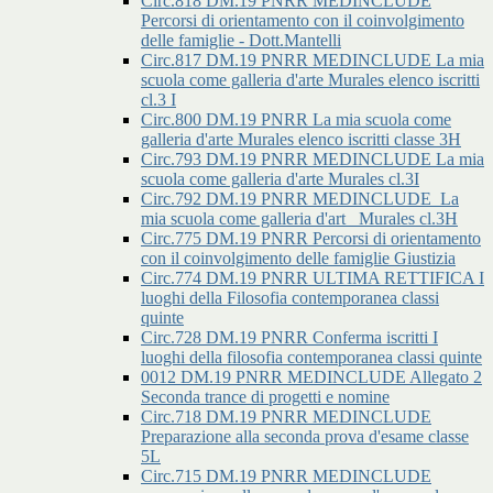
Circ.818 DM.19 PNRR MEDINCLUDE
Percorsi di orientamento con il coinvolgimento
delle famiglie - Dott.Mantelli
Circ.817 DM.19 PNRR MEDINCLUDE La mia
scuola come galleria d'arte Murales elenco iscritti
cl.3 I
Circ.800 DM.19 PNRR La mia scuola come
galleria d'arte Murales elenco iscritti classe 3H
Circ.793 DM.19 PNRR MEDINCLUDE La mia
scuola come galleria d'arte Murales cl.3I
Circ.792 DM.19 PNRR MEDINCLUDE_La
mia scuola come galleria d'art _Murales cl.3H
Circ.775 DM.19 PNRR Percorsi di orientamento
con il coinvolgimento delle famiglie Giustizia
Circ.774 DM.19 PNRR ULTIMA RETTIFICA I
luoghi della Filosofia contemporanea classi
quinte
Circ.728 DM.19 PNRR Conferma iscritti I
luoghi della filosofia contemporanea classi quinte
0012 DM.19 PNRR MEDINCLUDE Allegato 2
Seconda trance di progetti e nomine
Circ.718 DM.19 PNRR MEDINCLUDE
Preparazione alla seconda prova d'esame classe
5L
Circ.715 DM.19 PNRR MEDINCLUDE