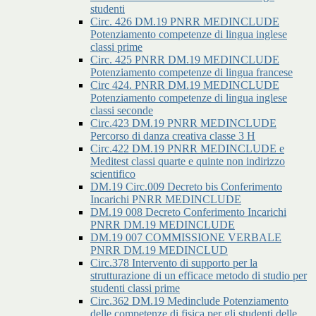
studenti
Circ. 426 DM.19 PNRR MEDINCLUDE
Potenziamento competenze di lingua inglese
classi prime
Circ. 425 PNRR DM.19 MEDINCLUDE
Potenziamento competenze di lingua francese
Circ 424. PNRR DM.19 MEDINCLUDE
Potenziamento competenze di lingua inglese
classi seconde
Circ.423 DM.19 PNRR MEDINCLUDE
Percorso di danza creativa classe 3 H
Circ.422 DM.19 PNRR MEDINCLUDE e
Meditest classi quarte e quinte non indirizzo
scientifico
DM.19 Circ.009 Decreto bis Conferimento
Incarichi PNRR MEDINCLUDE
DM.19 008 Decreto Conferimento Incarichi
PNRR DM.19 MEDINCLUDE
DM.19 007 COMMISSIONE VERBALE
PNRR DM.19 MEDINCLUD
Circ.378 Intervento di supporto per la
strutturazione di un efficace metodo di studio per
studenti classi prime
Circ.362 DM.19 Medinclude Potenziamento
delle competenze di fisica per gli studenti delle