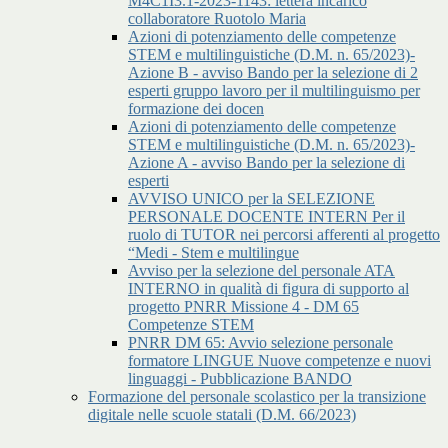
M4C1I3.1-2023-1143: lettera incarico
collaboratore Ruotolo Maria
Azioni di potenziamento delle competenze
STEM e multilinguistiche (D.M. n. 65/2023)-
Azione B - avviso Bando per la selezione di 2
esperti gruppo lavoro per il multilinguismo per
formazione dei docen
Azioni di potenziamento delle competenze
STEM e multilinguistiche (D.M. n. 65/2023)-
Azione A - avviso Bando per la selezione di
esperti
AVVISO UNICO per la SELEZIONE
PERSONALE DOCENTE INTERN Per il
ruolo di TUTOR nei percorsi afferenti al progetto
“Medi - Stem e multilingue
Avviso per la selezione del personale ATA
INTERNO in qualità di figura di supporto al
progetto PNRR Missione 4 - DM 65
Competenze STEM
PNRR DM 65: Avvio selezione personale
formatore LINGUE Nuove competenze e nuovi
linguaggi - Pubblicazione BANDO
Formazione del personale scolastico per la transizione
digitale nelle scuole statali (D.M. 66/2023)