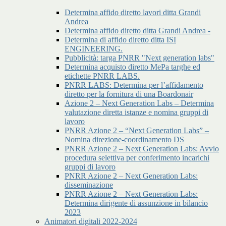
Determina affido diretto lavori ditta Grandi
Andrea
Determina affido diretto ditta Grandi Andrea -
Determina di affido diretto ditta ISI
ENGINEERING.
Pubblicità: targa PNRR "Next generation labs"
Determina acquisto diretto MePa targhe ed
etichette PNRR LABS.
PNRR LABS: Determina per l’affidamento
diretto per la fornitura di una Boardonair
Azione 2 – Next Generation Labs – Determina
valutazione diretta istanze e nomina gruppi di
lavoro
PNRR Azione 2 – “Next Generation Labs” –
Nomina direzione-coordinamento DS
PNRR Azione 2 – Next Generation Labs: Avvio
procedura selettiva per conferimento incarichi
gruppi di lavoro
PNRR Azione 2 – Next Generation Labs:
disseminazione
PNRR Azione 2 – Next Generation Labs:
Determina dirigente di assunzione in bilancio
2023
Animatori digitali 2022-2024