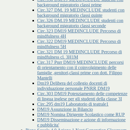
background migratorio classi prime
Circ.327 DM. 19 MEDINCLUDE studenti con
background migratorio classi quinte
Circ.326 DM.19 MEDINCLUDE studenti con
background migratorio classi seconde
Circ.323 DM19 MEDINCLUDE Percorso di
mindfulness 4H
Circ.322 DM19 MEDINCLUDE Percorso di
mindfulness 5H
Circ.321 DM 19 MEDINCLUDE Percorso di
mindfulness cl. 3H1M
Circ.317 Pnrr DM19 MEDINCLUDE percorsi
di orientamento con il coinvolgimento delle
famiglie ,genitori,classi prime con dott. Filippo
Mantelli
Dm19 Delibera del collegio docenti di
individuazione personale PNRR DM19
Circ.303 DM19 Potenziamento delle competenze
di lingua inglese per gli studenti della classe 3I
Circ.295 dm19 Laboratorio di teatrale1
DM19 Assunzione in Bilancio
DM19 Nomina Dirigente Scolastico come RUP
DM19 Disseminazione e azione di informazione
e pubblicita'