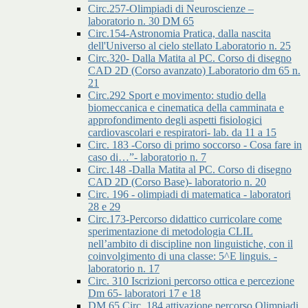
Circ.257-Olimpiadi di Neuroscienze –
laboratorio n. 30 DM 65
Circ.154-Astronomia Pratica, dalla nascita
dell'Universo al cielo stellato Laboratorio n. 25
Circ.320- Dalla Matita al PC. Corso di disegno
CAD 2D (Corso avanzato) Laboratorio dm 65 n.
21
Circ.292 Sport e movimento: studio della
biomeccanica e cinematica della camminata e
approfondimento degli aspetti fisiologici
cardiovascolari e respiratori- lab. da 11 a 15
Circ. 183 -Corso di primo soccorso - Cosa fare in
caso di…”- laboratorio n. 7
Circ.148 -Dalla Matita al PC. Corso di disegno
CAD 2D (Corso Base)- laboratorio n. 20
Circ. 196 - olimpiadi di matematica - laboratori
28 e 29
Circ.173-Percorso didattico curricolare come
sperimentazione di metodologia CLIL
nell’ambito di discipline non linguistiche, con il
coinvolgimento di una classe: 5^E linguis. -
laboratorio n. 17
Circ. 310 Iscrizioni percorso ottica e percezione
Dm 65- laboratori 17 e 18
DM 65 Circ. 184 attivazione percorso Olimpiadi