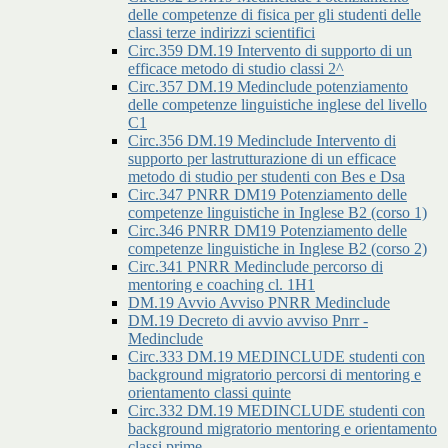
delle competenze di fisica per gli studenti delle
classi terze indirizzi scientifici
Circ.359 DM.19 Intervento di supporto di un
efficace metodo di studio classi 2^
Circ.357 DM.19 Medinclude potenziamento
delle competenze linguistiche inglese del livello
C1
Circ.356 DM.19 Medinclude Intervento di
supporto per lastrutturazione di un efficace
metodo di studio per studenti con Bes e Dsa
Circ.347 PNRR DM19 Potenziamento delle
competenze linguistiche in Inglese B2 (corso 1)
Circ.346 PNRR DM19 Potenziamento delle
competenze linguistiche in Inglese B2 (corso 2)
Circ.341 PNRR Medinclude percorso di
mentoring e coaching cl. 1H1
DM.19 Avvio Avviso PNRR Medinclude
DM.19 Decreto di avvio avviso Pnrr -
Medinclude
Circ.333 DM.19 MEDINCLUDE studenti con
background migratorio percorsi di mentoring e
orientamento classi quinte
Circ.332 DM.19 MEDINCLUDE studenti con
background migratorio mentoring e orientamento
classi prime