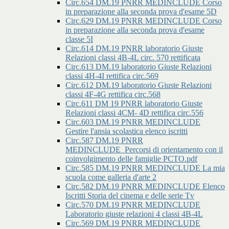
Circ.654 DM.19 PNRR MEDINCLUDE Corso
in preparazione alla seconda prova d'esame 5D
Circ.629 DM.19 PNRR MEDINCLUDE Corso
in preparazione alla seconda prova d'esame
classe 5I
Circ.614 DM.19 PNRR laboratorio Giuste
Relazioni classi 4B-4L circ. 570 rettificata
Circ.613 DM.19 laboratorio Giuste Relazioni
classi 4H-4I rettifica circ.569
Circ.612 DM.19 laboratorio Giuste Relazioni
classi 4F-4G rettifica circ.568
Circ.611 DM 19 PNRR laboratorio Giuste
Relazioni classi 4CM- 4D rettifica circ.556
Circ.603 DM.19 PNRR MEDINCLUDE
Gestire l'ansia scolastica elenco iscritti
Circ.587 DM.19 PNRR
MEDINCLUDE_Percorsi di orientamento con il
coinvolgimento delle famiglie PCTO.pdf
Circ.585 DM.19 PNRR MEDINCLUDE La mia
scuola come galleria d'arte 2
Circ.582 DM.19 PNRR MEDINCLUDE Elenco
Iscritti Storia del cinema e delle serie Tv
Circ.570 DM.19 PNRR MEDINCLUDE
Laboratorio giuste relazioni 4 classi 4B-4L
Circ.569 DM.19 PNRR MEDINCLUDE