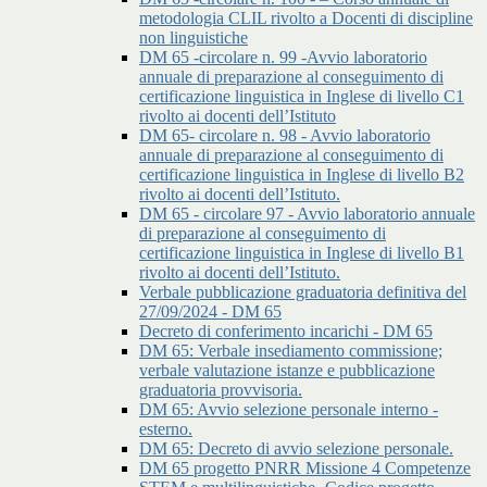
metodologia CLIL rivolto a Docenti di discipline
non linguistiche
DM 65 -circolare n. 99 -Avvio laboratorio
annuale di preparazione al conseguimento di
certificazione linguistica in Inglese di livello C1
rivolto ai docenti dell’Istituto
DM 65- circolare n. 98 - Avvio laboratorio
annuale di preparazione al conseguimento di
certificazione linguistica in Inglese di livello B2
rivolto ai docenti dell’Istituto.
DM 65 - circolare 97 - Avvio laboratorio annuale
di preparazione al conseguimento di
certificazione linguistica in Inglese di livello B1
rivolto ai docenti dell’Istituto.
Verbale pubblicazione graduatoria definitiva del
27/09/2024 - DM 65
Decreto di conferimento incarichi - DM 65
DM 65: Verbale insediamento commissione;
verbale valutazione istanze e pubblicazione
graduatoria provvisoria.
DM 65: Avvio selezione personale interno -
esterno.
DM 65: Decreto di avvio selezione personale.
DM 65 progetto PNRR Missione 4 Competenze