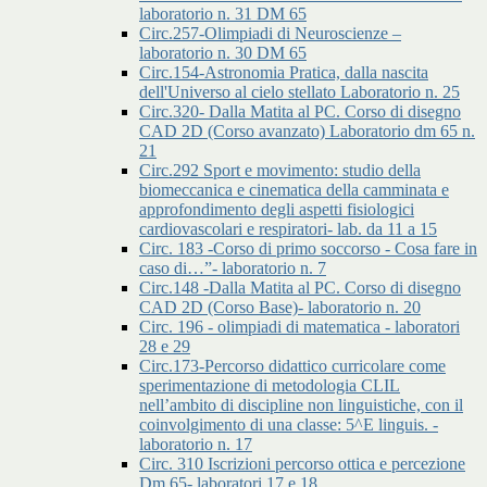
laboratorio n. 31 DM 65
Circ.257-Olimpiadi di Neuroscienze –
laboratorio n. 30 DM 65
Circ.154-Astronomia Pratica, dalla nascita
dell'Universo al cielo stellato Laboratorio n. 25
Circ.320- Dalla Matita al PC. Corso di disegno
CAD 2D (Corso avanzato) Laboratorio dm 65 n.
21
Circ.292 Sport e movimento: studio della
biomeccanica e cinematica della camminata e
approfondimento degli aspetti fisiologici
cardiovascolari e respiratori- lab. da 11 a 15
Circ. 183 -Corso di primo soccorso - Cosa fare in
caso di…”- laboratorio n. 7
Circ.148 -Dalla Matita al PC. Corso di disegno
CAD 2D (Corso Base)- laboratorio n. 20
Circ. 196 - olimpiadi di matematica - laboratori
28 e 29
Circ.173-Percorso didattico curricolare come
sperimentazione di metodologia CLIL
nell’ambito di discipline non linguistiche, con il
coinvolgimento di una classe: 5^E linguis. -
laboratorio n. 17
Circ. 310 Iscrizioni percorso ottica e percezione
Dm 65- laboratori 17 e 18