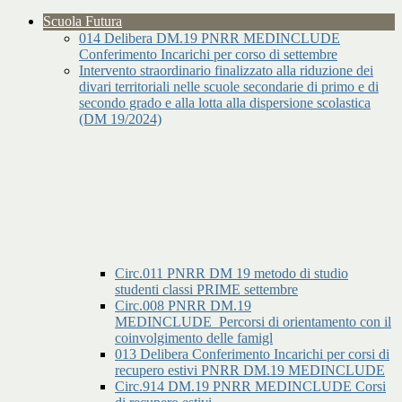
Scuola Futura
014 Delibera DM.19 PNRR MEDINCLUDE
Conferimento Incarichi per corso di settembre
Intervento straordinario finalizzato alla riduzione dei
divari territoriali nelle scuole secondarie di primo e di
secondo grado e alla lotta alla dispersione scolastica
(DM 19/2024)
Circ.011 PNRR DM 19 metodo di studio
studenti classi PRIME settembre
Circ.008 PNRR DM.19
MEDINCLUDE_Percorsi di orientamento con il
coinvolgimento delle famigl
013 Delibera Conferimento Incarichi per corsi di
recupero estivi PNRR DM.19 MEDINCLUDE
Circ.914 DM.19 PNRR MEDINCLUDE Corsi