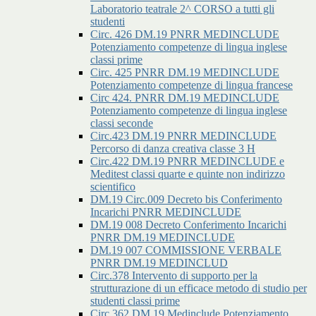
Laboratorio teatrale 2^ CORSO a tutti gli
studenti
Circ. 426 DM.19 PNRR MEDINCLUDE
Potenziamento competenze di lingua inglese
classi prime
Circ. 425 PNRR DM.19 MEDINCLUDE
Potenziamento competenze di lingua francese
Circ 424. PNRR DM.19 MEDINCLUDE
Potenziamento competenze di lingua inglese
classi seconde
Circ.423 DM.19 PNRR MEDINCLUDE
Percorso di danza creativa classe 3 H
Circ.422 DM.19 PNRR MEDINCLUDE e
Meditest classi quarte e quinte non indirizzo
scientifico
DM.19 Circ.009 Decreto bis Conferimento
Incarichi PNRR MEDINCLUDE
DM.19 008 Decreto Conferimento Incarichi
PNRR DM.19 MEDINCLUDE
DM.19 007 COMMISSIONE VERBALE
PNRR DM.19 MEDINCLUD
Circ.378 Intervento di supporto per la
strutturazione di un efficace metodo di studio per
studenti classi prime
Circ.362 DM.19 Medinclude Potenziamento