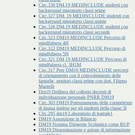
Circ.330 DM.19 MEDINCLUDE studenti con
background migratorio classi prime
Circ.327 DM. 19 MEDINCLUDE studenti con
background migratorio classi quinte
Circ.326 DM.19 MEDINCLUDE studenti con
background migratorio classi seconde
Circ.323 DM19 MEDINCLUDE Percorso di
mindfulness 4H
Circ.322 DM19 MEDINCLUDE Percorso di
mindfulness 5H
Circ.321 DM 19 MEDINCLUDE Percorso di
mindfulness cl. 3H1M
Circ.317 Pnrr DM19 MEDINCLUDE percorsi
di orientamento con il coinvolgimento delle
famiglie ,genitori,classi prime con dott. Filippo
Mantelli
Dm19 Delibera del collegio docenti di
individuazione personale PNRR DM19
Circ.303 DM19 Potenziamento delle competenze
di lingua inglese per gli studenti della classe 3I
Circ.295 dm19 Laboratorio di teatrale1
DM19 Assunzione in Bilancio
DM19 Nomina Dirigente Scolastico come RUP
DM19 Disseminazione e azione di informazione