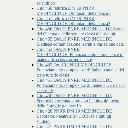
scientifico
Circ.458 rettifica DM.19 PNRR
MEDINCLUDE Olimpiadi della danza1
Circ.457 rettifica DM.19 PNRR
MEDINCLUDE Olimpiadi della danza2
Circ.456 DM.19 PNRR MEDINCLUDE Storia
del Cinema e delle serie tv classi del triennio
Circ.455 DM.19 PNRR MEDINCLUDE
Meditest comunicazione iscritti e variazione data
Circ.453 DM.19 PNRR
MEDINCLUDE_Potenziamento competenze di
matematica classi prime e terze
Circ.452 Dm.19 PNRR MEDINCLUDE
Potenziamento competenze di Italiano analisi del
testo tutte le classi
Circ.451 DM.19 PNRR MEDINCLUDE
Potenziamento competenze di matematica e fisica
classe 5F
Circ.436 DM.19 PNRR MEDINCLUDE
Percorsi di orientamento con il coinvolgimento
delle famiglie genitori IA
Circ.428 PNRR DM.19 MEDINCLUDE
Laboratorio teatrale 3^ CORSO a tutti gli
studenti
Circ.427 PNRR DM.19 MEDINCLUDE