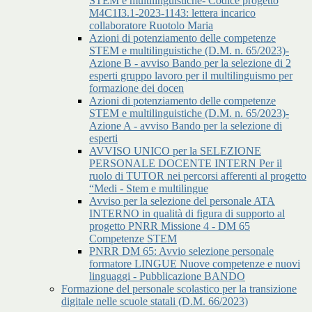
STEM e multilinguistiche- Codice progetto
M4C1I3.1-2023-1143: lettera incarico
collaboratore Ruotolo Maria
Azioni di potenziamento delle competenze
STEM e multilinguistiche (D.M. n. 65/2023)-
Azione B - avviso Bando per la selezione di 2
esperti gruppo lavoro per il multilinguismo per
formazione dei docen
Azioni di potenziamento delle competenze
STEM e multilinguistiche (D.M. n. 65/2023)-
Azione A - avviso Bando per la selezione di
esperti
AVVISO UNICO per la SELEZIONE
PERSONALE DOCENTE INTERN Per il
ruolo di TUTOR nei percorsi afferenti al progetto
“Medi - Stem e multilingue
Avviso per la selezione del personale ATA
INTERNO in qualità di figura di supporto al
progetto PNRR Missione 4 - DM 65
Competenze STEM
PNRR DM 65: Avvio selezione personale
formatore LINGUE Nuove competenze e nuovi
linguaggi - Pubblicazione BANDO
Formazione del personale scolastico per la transizione
digitale nelle scuole statali (D.M. 66/2023)