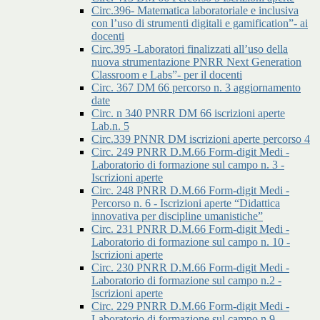
Circ.396- Matematica laboratoriale e inclusiva
con l’uso di strumenti digitali e gamification”- ai
docenti
Circ.395 -Laboratori finalizzati all’uso della
nuova strumentazione PNRR Next Generation
Classroom e Labs”- per il docenti
Circ. 367 DM 66 percorso n. 3 aggiornamento
date
Circ. n 340 PNRR DM 66 iscrizioni aperte
Lab.n. 5
Circ.339 PNNR DM iscrizioni aperte percorso 4
Circ. 249 PNRR D.M.66 Form-digit Medi -
Laboratorio di formazione sul campo n. 3 -
Iscrizioni aperte
Circ. 248 PNRR D.M.66 Form-digit Medi -
Percorso n. 6 - Iscrizioni aperte “Didattica
innovativa per discipline umanistiche”
Circ. 231 PNRR D.M.66 Form-digit Medi -
Laboratorio di formazione sul campo n. 10 -
Iscrizioni aperte
Circ. 230 PNRR D.M.66 Form-digit Medi -
Laboratorio di formazione sul campo n.2 -
Iscrizioni aperte
Circ. 229 PNRR D.M.66 Form-digit Medi -
Laboratorio di formazione sul campo n.9 -