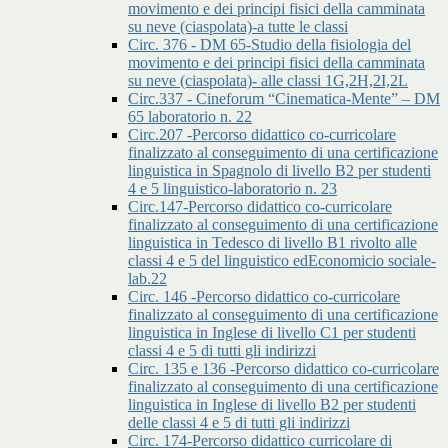
movimento e dei principi fisici della camminata
su neve (ciaspolata)-a tutte le classi
Circ. 376 - DM 65-Studio della fisiologia del
movimento e dei principi fisici della camminata
su neve (ciaspolata)- alle classi 1G,2H,2I,2L
Circ.337 - Cineforum “Cinematica-Mente” – DM
65 laboratorio n. 22
Circ.207 -Percorso didattico co-curricolare
finalizzato al conseguimento di una certificazione
linguistica in Spagnolo di livello B2 per studenti
4 e 5 linguistico-laboratorio n. 23
Circ.147-Percorso didattico co-curricolare
finalizzato al conseguimento di una certificazione
linguistica in Tedesco di livello B1 rivolto alle
classi 4 e 5 del linguistico edEconomicio sociale-
lab.22
Circ. 146 -Percorso didattico co-curricolare
finalizzato al conseguimento di una certificazione
linguistica in Inglese di livello C1 per studenti
classi 4 e 5 di tutti gli indirizzi
Circ. 135 e 136 -Percorso didattico co-curricolare
finalizzato al conseguimento di una certificazione
linguistica in Inglese di livello B2 per studenti
delle classi 4 e 5 di tutti gli indirizzi
Circ. 174-Percorso didattico curricolare di