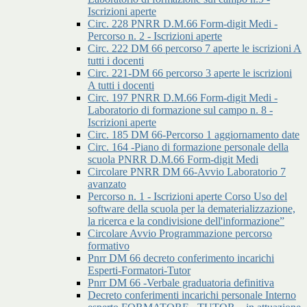
Iscrizioni aperte
Circ. 228 PNRR D.M.66 Form-digit Medi -
Percorso n. 2 - Iscrizioni aperte
Circ. 222 DM 66 percorso 7 aperte le iscrizioni A
tutti i docenti
Circ. 221-DM 66 percorso 3 aperte le iscrizioni
A tutti i docenti
Circ. 197 PNRR D.M.66 Form-digit Medi -
Laboratorio di formazione sul campo n. 8 -
Iscrizioni aperte
Circ. 185 DM 66-Percorso 1 aggiornamento date
Circ. 164 -Piano di formazione personale della
scuola PNRR D.M.66 Form-digit Medi
Circolare PNRR DM 66-Avvio Laboratorio 7
avanzato
Percorso n. 1 - Iscrizioni aperte Corso Uso del
software della scuola per la dematerializzazione,
la ricerca e la condivisione dell'informazione”
Circolare Avvio Programmazione percorso
formativo
Pnrr DM 66 decreto conferimento incarichi
Esperti-Formatori-Tutor
Pnrr DM 66 -Verbale graduatoria definitiva
Decreto conferimenti incarichi personale Interno