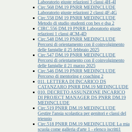
Laboratorio giuste relazioni 3 classi 4H-4I
Circ.568 DM.19 PNRR MEDINCLUDE
Laboratorio giuste relazioni 2 classi 4F-4G
Circ.558 DM 19 PNRR MEDINCLUDE
Metodo di studio studenti con bes e dsa 2
CIRC.556 DM.19 PNRR Laboratorio giuste
relazioni 1 classi 4CM-4D
Circ.548 DM.19 PNRR MEDINCLUDE
Percorsi di orientamento con il coinvolgimento
delle famiglie il 25 febbraio 2025
Circ.547 DM.19 PNRR MEDINCLUDE
Percorsi di orientamento con il coinvolgimento
delle famiglie il 21 marzo 2025
Circ.546 DM.19 PNRR MEDINCLUDE
Percorso di mentoring e coaching 2
011. LETTERA DI INCARICO DS
CATANZARO PNRR DM.19 MEDINCLUDE
010. DECRETO ASSUNZIONE INCARICO
DI PROJECT MANAGER DS PNRR DM.19
MEDINCLUDE
Circ.519 PNRR DM.19 MEDINCLUDE
Gestire l'ansia scolastica per genitori e classi del
triennio
Circ.518 PNRR DM.19 MEDINCLUDE La mia
scuola come galleria d'arte 1 - elenco iscritti1