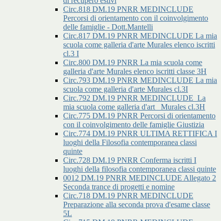
di recupero estivi
Circ.818 DM.19 PNRR MEDINCLUDE
Percorsi di orientamento con il coinvolgimento
delle famiglie - Dott.Mantelli
Circ.817 DM.19 PNRR MEDINCLUDE La mia
scuola come galleria d'arte Murales elenco iscritti
cl.3 I
Circ.800 DM.19 PNRR La mia scuola come
galleria d'arte Murales elenco iscritti classe 3H
Circ.793 DM.19 PNRR MEDINCLUDE La mia
scuola come galleria d'arte Murales cl.3I
Circ.792 DM.19 PNRR MEDINCLUDE_La
mia scuola come galleria d'art _Murales cl.3H
Circ.775 DM.19 PNRR Percorsi di orientamento
con il coinvolgimento delle famiglie Giustizia
Circ.774 DM.19 PNRR ULTIMA RETTIFICA I
luoghi della Filosofia contemporanea classi
quinte
Circ.728 DM.19 PNRR Conferma iscritti I
luoghi della filosofia contemporanea classi quinte
0012 DM.19 PNRR MEDINCLUDE Allegato 2
Seconda trance di progetti e nomine
Circ.718 DM.19 PNRR MEDINCLUDE
Preparazione alla seconda prova d'esame classe
5L