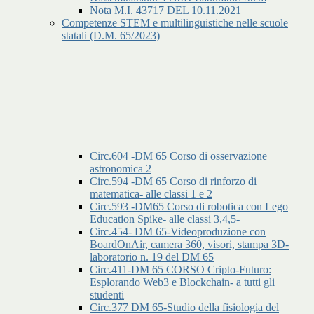
Nota M.I. 43717 DEL 10.11.2021
Competenze STEM e multilinguistiche nelle scuole
statali (D.M. 65/2023)
Circ.604 -DM 65 Corso di osservazione
astronomica 2
Circ.594 -DM 65 Corso di rinforzo di
matematica- alle classi 1 e 2
Circ.593 -DM65 Corso di robotica con Lego
Education Spike- alle classi 3,4,5-
Circ.454- DM 65-Videoproduzione con
BoardOnAir, camera 360, visori, stampa 3D-
laboratorio n. 19 del DM 65
Circ.411-DM 65 CORSO Cripto-Futuro:
Esplorando Web3 e Blockchain- a tutti gli
studenti
Circ.377 DM 65-Studio della fisiologia del