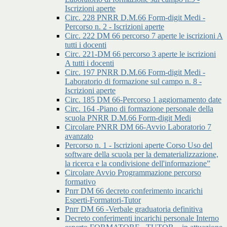
Iscrizioni aperte
Circ. 228 PNRR D.M.66 Form-digit Medi -
Percorso n. 2 - Iscrizioni aperte
Circ. 222 DM 66 percorso 7 aperte le iscrizioni A
tutti i docenti
Circ. 221-DM 66 percorso 3 aperte le iscrizioni
A tutti i docenti
Circ. 197 PNRR D.M.66 Form-digit Medi -
Laboratorio di formazione sul campo n. 8 -
Iscrizioni aperte
Circ. 185 DM 66-Percorso 1 aggiornamento date
Circ. 164 -Piano di formazione personale della
scuola PNRR D.M.66 Form-digit Medi
Circolare PNRR DM 66-Avvio Laboratorio 7
avanzato
Percorso n. 1 - Iscrizioni aperte Corso Uso del
software della scuola per la dematerializzazione,
la ricerca e la condivisione dell'informazione”
Circolare Avvio Programmazione percorso
formativo
Pnrr DM 66 decreto conferimento incarichi
Esperti-Formatori-Tutor
Pnrr DM 66 -Verbale graduatoria definitiva
Decreto conferimenti incarichi personale Interno