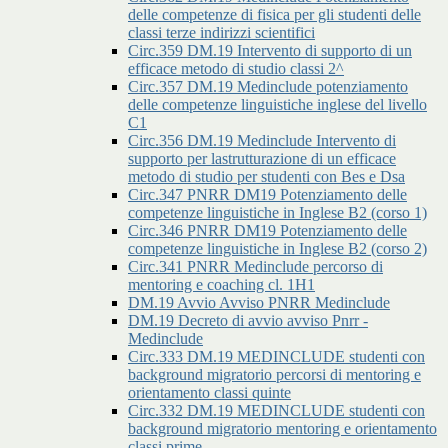
delle competenze di fisica per gli studenti delle
classi terze indirizzi scientifici
Circ.359 DM.19 Intervento di supporto di un
efficace metodo di studio classi 2^
Circ.357 DM.19 Medinclude potenziamento
delle competenze linguistiche inglese del livello
C1
Circ.356 DM.19 Medinclude Intervento di
supporto per lastrutturazione di un efficace
metodo di studio per studenti con Bes e Dsa
Circ.347 PNRR DM19 Potenziamento delle
competenze linguistiche in Inglese B2 (corso 1)
Circ.346 PNRR DM19 Potenziamento delle
competenze linguistiche in Inglese B2 (corso 2)
Circ.341 PNRR Medinclude percorso di
mentoring e coaching cl. 1H1
DM.19 Avvio Avviso PNRR Medinclude
DM.19 Decreto di avvio avviso Pnrr -
Medinclude
Circ.333 DM.19 MEDINCLUDE studenti con
background migratorio percorsi di mentoring e
orientamento classi quinte
Circ.332 DM.19 MEDINCLUDE studenti con
background migratorio mentoring e orientamento
classi prime