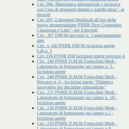
Circ.396- Matematica laboratoriale e inclusiva
con l’uso di strumenti digitali e gamification”- ai
docenti
Circ.395 -Laboratori finalizzati all’uso della
nuova strumentazione PNRR Next Generation
Classroom e Labs”- per il docenti
Circ. 367 DM 66 percorso n. 3 aggiornamento
date
Circ. n 340 PNRR DM 66 iscrizioni aperte
Lab.n. 5
Circ.339 PNNR DM iscrizioni aperte percorso 4
Circ. 249 PNRR D.M.66 Form-digit Medi -
Laboratorio di formazione sul campo n. 3 -
Iscrizioni aperte
Circ. 248 PNRR D.M.66 Form-digit Medi -
Percorso n. 6 - Iscrizioni aperte “Didattica
innovativa per discipline umanistiche”
Circ. 231 PNRR D.M.66 Form-digit Medi -
Laboratorio di formazione sul campo n. 10 -
Iscrizioni aperte
Circ. 230 PNRR D.M.66 Form-digit Medi -
Laboratorio di formazione sul campo n.2 -
Iscrizioni aperte
Circ. 229 PNRR D.M.66 Form-digit Medi -
Laboratorio di formazione sul campo n.9 -