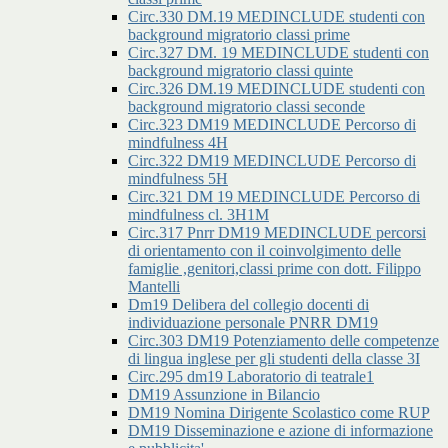
Circ.330 DM.19 MEDINCLUDE studenti con
background migratorio classi prime
Circ.327 DM. 19 MEDINCLUDE studenti con
background migratorio classi quinte
Circ.326 DM.19 MEDINCLUDE studenti con
background migratorio classi seconde
Circ.323 DM19 MEDINCLUDE Percorso di
mindfulness 4H
Circ.322 DM19 MEDINCLUDE Percorso di
mindfulness 5H
Circ.321 DM 19 MEDINCLUDE Percorso di
mindfulness cl. 3H1M
Circ.317 Pnrr DM19 MEDINCLUDE percorsi
di orientamento con il coinvolgimento delle
famiglie ,genitori,classi prime con dott. Filippo
Mantelli
Dm19 Delibera del collegio docenti di
individuazione personale PNRR DM19
Circ.303 DM19 Potenziamento delle competenze
di lingua inglese per gli studenti della classe 3I
Circ.295 dm19 Laboratorio di teatrale1
DM19 Assunzione in Bilancio
DM19 Nomina Dirigente Scolastico come RUP
DM19 Disseminazione e azione di informazione