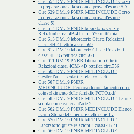
Circ.654 DM.19 PNRR MEDINCLUDE Corso
in preparazione alla seconda prova d'esame 5D
Circ.629 DM.19 PNRR MEDINCLUDE Corso
in preparazione alla seconda prova d'esame
classe 5I
Circ.614 DM.19 PNRR laboratorio Giuste
Relazioni classi 4B-4L circ. 570 rettificata
Circ.613 DM.19 laboratorio Giuste Relazioni
classi 4H-4I rettifica circ.569
Circ.612 DM.19 laboratorio Giuste Relazioni
classi 4F-4G rettifica circ.568
Circ.611 DM 19 PNRR laboratorio Giuste
Relazioni classi 4CM- 4D rettifica circ.556
Circ.603 DM.19 PNRR MEDINCLUDE
Gestire l'ansia scolastica elenco iscritti
Circ.587 DM.19 PNRR
MEDINCLUDE_Percorsi di orientamento con il
coinvolgimento delle famiglie PCTO.pdf
Circ.585 DM.19 PNRR MEDINCLUDE La mia
scuola come galleria d'arte 2
Circ.582 DM.19 PNRR MEDINCLUDE Elenco
Iscritti Storia del cinema e delle serie Tv
Circ.570 DM.19 PNRR MEDINCLUDE
Laboratorio giuste relazioni 4 classi 4B-4L
Circ.569 DM.19 PNRR MEDINCLUDE