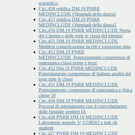
scientifico
Circ.458 rettifica DM.19 PNRR
MEDINCLUDE Olimpiadi della danza1
Circ.457 rettifica DM.19 PNRR
MEDINCLUDE Olimpiadi della danza2
Circ.456 DM.19 PNRR MEDINCLUDE Storia
del Cinema e delle serie tv classi del triennio
Circ.455 DM.19 PNRR MEDINCLUDE
Meditest comunicazione iscritti e variazione data
Circ.453 DM.19 PNRR
MEDINCLUDE_Potenziamento competenze di
matematica classi prime e terze
Circ.452 Dm.19 PNRR MEDINCLUDE
Potenziamento competenze di Italiano analisi del
testo tutte le classi
Circ.451 DM.19 PNRR MEDINCLUDE
Potenziamento competenze di matematica e fisica
classe 5F
Circ.436 DM.19 PNRR MEDINCLUDE
Percorsi di orientamento con il coinvolgimento
delle famiglie genitori IA
Circ.428 PNRR DM.19 MEDINCLUDE
Laboratorio teatrale 3^ CORSO a tutti gli
studenti
Circ.427 PNRR DM.19 MEDINCLUDE