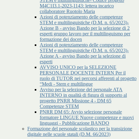
STEM e multilinguistiche- Codice progetto
M4C1I3.1-2023-1143: lettera incarico
collaboratore Ruotolo Maria
Azioni di potenziamento delle competenze
STEM e multilinguistiche (D.M. n. 65/2023)-
Azione B - avviso Bando per la selezione di 2
esperti gruppo lavoro per il multilinguismo per
formazione dei docen
Azioni di potenziamento delle competenze
STEM e multilinguistiche (D.M. n. 65/2023)-
Azione A - avviso Bando per la selezione di
esperti
AVVISO UNICO per la SELEZIONE
PERSONALE DOCENTE INTERN Per il
ruolo di TUTOR nei percorsi afferenti al progetto
“Medi - Stem e multilingue
Avviso per la selezione del personale ATA
INTERNO in qualità di figura di supporto al
progetto PNRR Missione 4 - DM 65
Competenze STEM
PNRR DM 65: Avvio selezione personale
formatore LINGUE Nuove competenze e nuovi
linguaggi - Pubblicazione BANDO
Formazione del personale scolastico per la transizione
digitale nelle scuole statali (D.M. 66/2023)