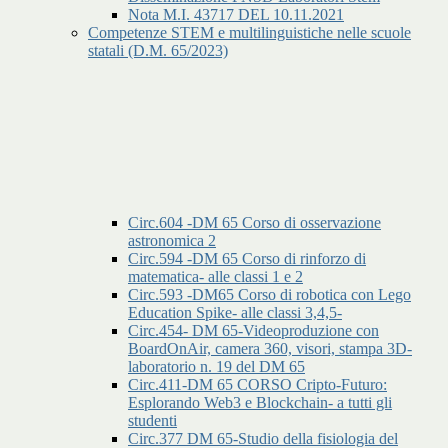
Nota M.I. 43717 DEL 10.11.2021
Competenze STEM e multilinguistiche nelle scuole
statali (D.M. 65/2023)
Circ.604 -DM 65 Corso di osservazione
astronomica 2
Circ.594 -DM 65 Corso di rinforzo di
matematica- alle classi 1 e 2
Circ.593 -DM65 Corso di robotica con Lego
Education Spike- alle classi 3,4,5-
Circ.454- DM 65-Videoproduzione con
BoardOnAir, camera 360, visori, stampa 3D-
laboratorio n. 19 del DM 65
Circ.411-DM 65 CORSO Cripto-Futuro:
Esplorando Web3 e Blockchain- a tutti gli
studenti
Circ.377 DM 65-Studio della fisiologia del