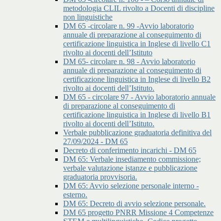
metodologia CLIL rivolto a Docenti di discipline
non linguistiche
DM 65 -circolare n. 99 -Avvio laboratorio
annuale di preparazione al conseguimento di
certificazione linguistica in Inglese di livello C1
rivolto ai docenti dell’Istituto
DM 65- circolare n. 98 - Avvio laboratorio
annuale di preparazione al conseguimento di
certificazione linguistica in Inglese di livello B2
rivolto ai docenti dell’Istituto.
DM 65 - circolare 97 - Avvio laboratorio annuale
di preparazione al conseguimento di
certificazione linguistica in Inglese di livello B1
rivolto ai docenti dell’Istituto.
Verbale pubblicazione graduatoria definitiva del
27/09/2024 - DM 65
Decreto di conferimento incarichi - DM 65
DM 65: Verbale insediamento commissione;
verbale valutazione istanze e pubblicazione
graduatoria provvisoria.
DM 65: Avvio selezione personale interno -
esterno.
DM 65: Decreto di avvio selezione personale.
DM 65 progetto PNRR Missione 4 Competenze