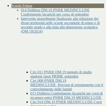
Scuola Futura
014 Delibera DM.19 PNRR MEDINCLUDE
Conferimento Incarichi per corso di settembre
Intervento straordinario finalizzato alla riduzione dei
divari territoriali nelle scuole secondarie di primo e di
secondo grado e alla lotta alla dispersione scolastica
(DM 19/2024)
Circ.011 PNRR DM 19 metodo di studio
studenti classi PRIME settembre
Circ.008 PNRR DM.19
MEDINCLUDE_Percorsi di orientamento con il
coinvolgimento delle famigl
013 Delibera Conferimento Incarichi per corsi di
recupero estivi PNRR DM.19 MEDINCLUDE
Circ.914 DM.19 PNRR MEDINCLUDE Corsi