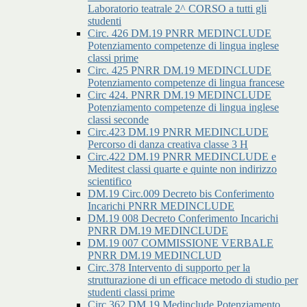
Laboratorio teatrale 2^ CORSO a tutti gli
studenti
Circ. 426 DM.19 PNRR MEDINCLUDE
Potenziamento competenze di lingua inglese
classi prime
Circ. 425 PNRR DM.19 MEDINCLUDE
Potenziamento competenze di lingua francese
Circ 424. PNRR DM.19 MEDINCLUDE
Potenziamento competenze di lingua inglese
classi seconde
Circ.423 DM.19 PNRR MEDINCLUDE
Percorso di danza creativa classe 3 H
Circ.422 DM.19 PNRR MEDINCLUDE e
Meditest classi quarte e quinte non indirizzo
scientifico
DM.19 Circ.009 Decreto bis Conferimento
Incarichi PNRR MEDINCLUDE
DM.19 008 Decreto Conferimento Incarichi
PNRR DM.19 MEDINCLUDE
DM.19 007 COMMISSIONE VERBALE
PNRR DM.19 MEDINCLUD
Circ.378 Intervento di supporto per la
strutturazione di un efficace metodo di studio per
studenti classi prime
Circ.362 DM.19 Medinclude Potenziamento