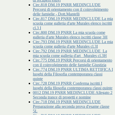
di recupero estivi
Circ.818 DM.19 PNRR MEDINCLUDE
Percorsi di orientamento con il coinvolgimento
delle famiglie - Dott.Mantelli
Circ.817 DM.19 PNRR MEDINCLUDE La mia
scuola come galleria d'arte Murales elenco iscritti
cl.3 I
Circ.800 DM.19 PNRR La mia scuola come
galleria d'arte Murales elenco iscritti classe 3H
Circ.793 DM.19 PNRR MEDINCLUDE La mia
scuola come galleria d'arte Murales cl.3I
Circ.792 DM.19 PNRR MEDINCLUDE_La
mia scuola come galleria d'art _Murales cl.3H
Circ.775 DM.19 PNRR Percorsi di orientamento
con il coinvolgimento delle famiglie Giustizia
Circ.774 DM.19 PNRR ULTIMA RETTIFICA I
luoghi della Filosofia contemporanea classi
quinte
Circ.728 DM.19 PNRR Conferma iscritti I
luoghi della filosofia contemporanea classi quinte
0012 DM.19 PNRR MEDINCLUDE Allegato 2
Seconda trance di progetti e nomine
Circ.718 DM.19 PNRR MEDINCLUDE
Preparazione alla seconda prova d'esame classe
5L