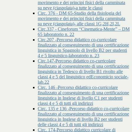
movimento e dei principi fisici della camminata
su neve (ciaspolata)-a tutte le classi
Circ. 376 - DM 65-Studio della fisiologia del
movimento e dei principi fisici della camminata
su neve (ciaspolata)- alle classi 1G,2H,2I,2L
Circ.337 - Cineforum “Cinematica-Mente” – DM
65 laboratorio n. 22
Circ.207 -Percorso didattico co-curricolare
finalizzato al conseguimento di una certificazione
linguistica in Spagnolo di livello B2 per studenti
4 e 5 linguistico-laboratorio n. 23
Circ.147-Percorso didattico co-curricolare
finalizzato al conseguimento di una certificazione
linguistica in Tedesco di livello B1 rivolto alle
classi 4 e 5 del linguistico edEconomicio sociale-
lab.22
Circ. 146 -Percorso didattico co-curricolare
finalizzato al conseguimento di una certificazione
linguistica in Inglese di livello C1 per studenti
classi 4 e 5 di tutti gli indirizzi
Circ. 135 e 136 -Percorso didattico co-curricolare
finalizzato al conseguimento di una certificazione
linguistica in Inglese di livello B2 per studenti
delle classi 4 e 5 di tutti gli indirizzi
Circ. 174-Percorso didattico curricolare di