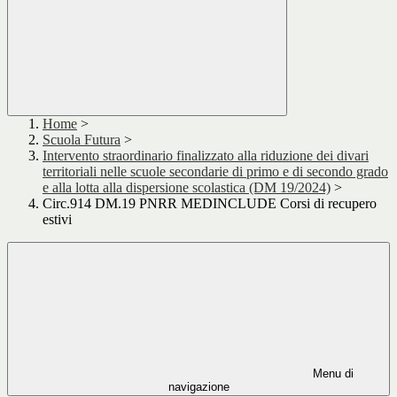
Home
>
Scuola Futura
>
Intervento straordinario finalizzato alla riduzione dei divari
territoriali nelle scuole secondarie di primo e di secondo grado
e alla lotta alla dispersione scolastica (DM 19/2024)
>
Circ.914 DM.19 PNRR MEDINCLUDE Corsi di recupero
estivi
Menu di
navigazione