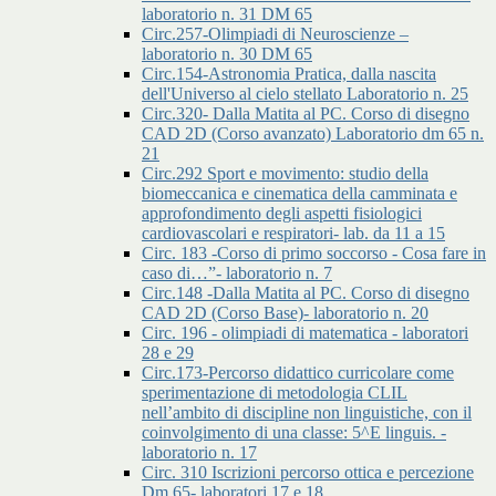
laboratorio n. 31 DM 65
Circ.257-Olimpiadi di Neuroscienze –
laboratorio n. 30 DM 65
Circ.154-Astronomia Pratica, dalla nascita
dell'Universo al cielo stellato Laboratorio n. 25
Circ.320- Dalla Matita al PC. Corso di disegno
CAD 2D (Corso avanzato) Laboratorio dm 65 n.
21
Circ.292 Sport e movimento: studio della
biomeccanica e cinematica della camminata e
approfondimento degli aspetti fisiologici
cardiovascolari e respiratori- lab. da 11 a 15
Circ. 183 -Corso di primo soccorso - Cosa fare in
caso di…”- laboratorio n. 7
Circ.148 -Dalla Matita al PC. Corso di disegno
CAD 2D (Corso Base)- laboratorio n. 20
Circ. 196 - olimpiadi di matematica - laboratori
28 e 29
Circ.173-Percorso didattico curricolare come
sperimentazione di metodologia CLIL
nell’ambito di discipline non linguistiche, con il
coinvolgimento di una classe: 5^E linguis. -
laboratorio n. 17
Circ. 310 Iscrizioni percorso ottica e percezione
Dm 65- laboratori 17 e 18