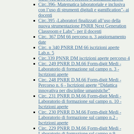
Circ.396- Matematica laboratoriale e inclusiva
con l’uso di strumenti digitali e gamification”- ai
docenti
Circ.395 -Laboratori finalizzati all’uso della
nuova strumentazione PNRR Next Generation
Classroom e Labs”- per il docenti
Circ. 367 DM 66 percorso n. 3 aggiornamento
date
Circ. n 340 PNRR DM 66 iscrizioni aperte
Lab.n. 5
Circ.339 PNNR DM iscrizioni aperte percorso 4
Circ. 249 PNRR D.M.66 Form-digit Medi -
Laboratorio di formazione sul campo n. 3 -
Iscrizioni aperte
Circ. 248 PNRR D.M.66 Form-digit Medi -
Percorso n. 6 - Iscrizioni aperte “Didattica
innovativa per discipline umanistiche”
Circ. 231 PNRR D.M.66 Form-digit Medi -
Laboratorio di formazione sul campo n. 10 -
Iscrizioni aperte
Circ. 230 PNRR D.M.66 Form-digit Medi -
Laboratorio di formazione sul campo n.2 -
Iscrizioni aperte
Circ. 229 PNRR D.M.66 Form-digit Medi -
Laboratorio di formazione sul campo n.9 -