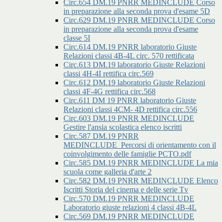
Circ.654 DM.19 PNRR MEDINCLUDE Corso
in preparazione alla seconda prova d'esame 5D
Circ.629 DM.19 PNRR MEDINCLUDE Corso
in preparazione alla seconda prova d'esame
classe 5I
Circ.614 DM.19 PNRR laboratorio Giuste
Relazioni classi 4B-4L circ. 570 rettificata
Circ.613 DM.19 laboratorio Giuste Relazioni
classi 4H-4I rettifica circ.569
Circ.612 DM.19 laboratorio Giuste Relazioni
classi 4F-4G rettifica circ.568
Circ.611 DM 19 PNRR laboratorio Giuste
Relazioni classi 4CM- 4D rettifica circ.556
Circ.603 DM.19 PNRR MEDINCLUDE
Gestire l'ansia scolastica elenco iscritti
Circ.587 DM.19 PNRR
MEDINCLUDE_Percorsi di orientamento con il
coinvolgimento delle famiglie PCTO.pdf
Circ.585 DM.19 PNRR MEDINCLUDE La mia
scuola come galleria d'arte 2
Circ.582 DM.19 PNRR MEDINCLUDE Elenco
Iscritti Storia del cinema e delle serie Tv
Circ.570 DM.19 PNRR MEDINCLUDE
Laboratorio giuste relazioni 4 classi 4B-4L
Circ.569 DM.19 PNRR MEDINCLUDE