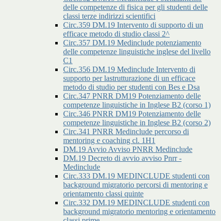
delle competenze di fisica per gli studenti delle
classi terze indirizzi scientifici
Circ.359 DM.19 Intervento di supporto di un
efficace metodo di studio classi 2^
Circ.357 DM.19 Medinclude potenziamento
delle competenze linguistiche inglese del livello
C1
Circ.356 DM.19 Medinclude Intervento di
supporto per lastrutturazione di un efficace
metodo di studio per studenti con Bes e Dsa
Circ.347 PNRR DM19 Potenziamento delle
competenze linguistiche in Inglese B2 (corso 1)
Circ.346 PNRR DM19 Potenziamento delle
competenze linguistiche in Inglese B2 (corso 2)
Circ.341 PNRR Medinclude percorso di
mentoring e coaching cl. 1H1
DM.19 Avvio Avviso PNRR Medinclude
DM.19 Decreto di avvio avviso Pnrr -
Medinclude
Circ.333 DM.19 MEDINCLUDE studenti con
background migratorio percorsi di mentoring e
orientamento classi quinte
Circ.332 DM.19 MEDINCLUDE studenti con
background migratorio mentoring e orientamento
classi prime