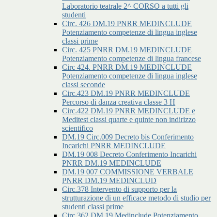
Laboratorio teatrale 2^ CORSO a tutti gli
studenti
Circ. 426 DM.19 PNRR MEDINCLUDE
Potenziamento competenze di lingua inglese
classi prime
Circ. 425 PNRR DM.19 MEDINCLUDE
Potenziamento competenze di lingua francese
Circ 424. PNRR DM.19 MEDINCLUDE
Potenziamento competenze di lingua inglese
classi seconde
Circ.423 DM.19 PNRR MEDINCLUDE
Percorso di danza creativa classe 3 H
Circ.422 DM.19 PNRR MEDINCLUDE e
Meditest classi quarte e quinte non indirizzo
scientifico
DM.19 Circ.009 Decreto bis Conferimento
Incarichi PNRR MEDINCLUDE
DM.19 008 Decreto Conferimento Incarichi
PNRR DM.19 MEDINCLUDE
DM.19 007 COMMISSIONE VERBALE
PNRR DM.19 MEDINCLUD
Circ.378 Intervento di supporto per la
strutturazione di un efficace metodo di studio per
studenti classi prime
Circ.362 DM.19 Medinclude Potenziamento