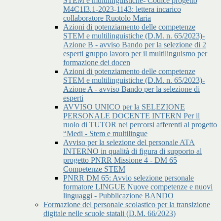
STEM e multilinguistiche- Codice progetto
M4C1I3.1-2023-1143: lettera incarico
collaboratore Ruotolo Maria
Azioni di potenziamento delle competenze
STEM e multilinguistiche (D.M. n. 65/2023)-
Azione B - avviso Bando per la selezione di 2
esperti gruppo lavoro per il multilinguismo per
formazione dei docen
Azioni di potenziamento delle competenze
STEM e multilinguistiche (D.M. n. 65/2023)-
Azione A - avviso Bando per la selezione di
esperti
AVVISO UNICO per la SELEZIONE
PERSONALE DOCENTE INTERN Per il
ruolo di TUTOR nei percorsi afferenti al progetto
“Medi - Stem e multilingue
Avviso per la selezione del personale ATA
INTERNO in qualità di figura di supporto al
progetto PNRR Missione 4 - DM 65
Competenze STEM
PNRR DM 65: Avvio selezione personale
formatore LINGUE Nuove competenze e nuovi
linguaggi - Pubblicazione BANDO
Formazione del personale scolastico per la transizione
digitale nelle scuole statali (D.M. 66/2023)