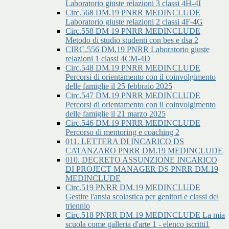
Laboratorio giuste relazioni 3 classi 4H-4I
Circ.568 DM.19 PNRR MEDINCLUDE
Laboratorio giuste relazioni 2 classi 4F-4G
Circ.558 DM 19 PNRR MEDINCLUDE
Metodo di studio studenti con bes e dsa 2
CIRC.556 DM.19 PNRR Laboratorio giuste
relazioni 1 classi 4CM-4D
Circ.548 DM.19 PNRR MEDINCLUDE
Percorsi di orientamento con il coinvolgimento
delle famiglie il 25 febbraio 2025
Circ.547 DM.19 PNRR MEDINCLUDE
Percorsi di orientamento con il coinvolgimento
delle famiglie il 21 marzo 2025
Circ.546 DM.19 PNRR MEDINCLUDE
Percorso di mentoring e coaching 2
011. LETTERA DI INCARICO DS
CATANZARO PNRR DM.19 MEDINCLUDE
010. DECRETO ASSUNZIONE INCARICO
DI PROJECT MANAGER DS PNRR DM.19
MEDINCLUDE
Circ.519 PNRR DM.19 MEDINCLUDE
Gestire l'ansia scolastica per genitori e classi del
triennio
Circ.518 PNRR DM.19 MEDINCLUDE La mia
scuola come galleria d'arte 1 - elenco iscritti1