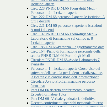
Iscrizioni aperte
Circ. 228 PNRR D.M.66 Form-digit Medi -
Percorso n. 2 - Iscrizioni aperte
Circ. 222 DM 66 percorso 7 aperte le iscrizioni A
tutti i docenti
Circ. 221-DM 66 percorso 3 aperte le iscrizioni
A tutti i docenti
Circ. 197 PNRR D.M.66 Form-digit Medi -
Laboratorio di formazione sul campo n. 8 -
Iscrizioni aperte
Circ. 185 DM 66-Percorso 1 aggiornamento date
Circ. 164 -Piano di formazione personale della
scuola PNRR D.M.66 Form-digit Medi
Circolare PNRR DM 66-Avvio Laboratorio 7
avanzato
Percorso n. 1 - Iscrizioni aperte Corso Uso del
software della scuola per la dematerializzazione,
la ricerca e la condivisione dell'informazione”
Circolare Avvio Programmazione percorso
formativo
Pnrr DM 66 decreto conferimento incarichi
Esperti-Formatori-Tutor
Pnrr DM 66 -Verbale graduatoria definitiva
Decreto conferimenti incarichi personale Interno