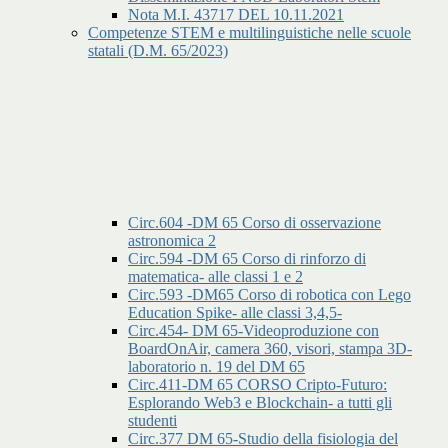
Nota M.I. 43717 DEL 10.11.2021
Competenze STEM e multilinguistiche nelle scuole
statali (D.M. 65/2023)
Circ.604 -DM 65 Corso di osservazione
astronomica 2
Circ.594 -DM 65 Corso di rinforzo di
matematica- alle classi 1 e 2
Circ.593 -DM65 Corso di robotica con Lego
Education Spike- alle classi 3,4,5-
Circ.454- DM 65-Videoproduzione con
BoardOnAir, camera 360, visori, stampa 3D-
laboratorio n. 19 del DM 65
Circ.411-DM 65 CORSO Cripto-Futuro:
Esplorando Web3 e Blockchain- a tutti gli
studenti
Circ.377 DM 65-Studio della fisiologia del