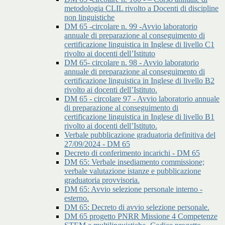
metodologia CLIL rivolto a Docenti di discipline
non linguistiche
DM 65 -circolare n. 99 -Avvio laboratorio
annuale di preparazione al conseguimento di
certificazione linguistica in Inglese di livello C1
rivolto ai docenti dell’Istituto
DM 65- circolare n. 98 - Avvio laboratorio
annuale di preparazione al conseguimento di
certificazione linguistica in Inglese di livello B2
rivolto ai docenti dell’Istituto.
DM 65 - circolare 97 - Avvio laboratorio annuale
di preparazione al conseguimento di
certificazione linguistica in Inglese di livello B1
rivolto ai docenti dell’Istituto.
Verbale pubblicazione graduatoria definitiva del
27/09/2024 - DM 65
Decreto di conferimento incarichi - DM 65
DM 65: Verbale insediamento commissione;
verbale valutazione istanze e pubblicazione
graduatoria provvisoria.
DM 65: Avvio selezione personale interno -
esterno.
DM 65: Decreto di avvio selezione personale.
DM 65 progetto PNRR Missione 4 Competenze