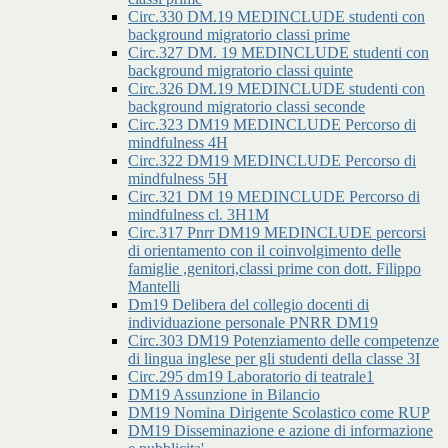
Circ.330 DM.19 MEDINCLUDE studenti con
background migratorio classi prime
Circ.327 DM. 19 MEDINCLUDE studenti con
background migratorio classi quinte
Circ.326 DM.19 MEDINCLUDE studenti con
background migratorio classi seconde
Circ.323 DM19 MEDINCLUDE Percorso di
mindfulness 4H
Circ.322 DM19 MEDINCLUDE Percorso di
mindfulness 5H
Circ.321 DM 19 MEDINCLUDE Percorso di
mindfulness cl. 3H1M
Circ.317 Pnrr DM19 MEDINCLUDE percorsi
di orientamento con il coinvolgimento delle
famiglie ,genitori,classi prime con dott. Filippo
Mantelli
Dm19 Delibera del collegio docenti di
individuazione personale PNRR DM19
Circ.303 DM19 Potenziamento delle competenze
di lingua inglese per gli studenti della classe 3I
Circ.295 dm19 Laboratorio di teatrale1
DM19 Assunzione in Bilancio
DM19 Nomina Dirigente Scolastico come RUP
DM19 Disseminazione e azione di informazione