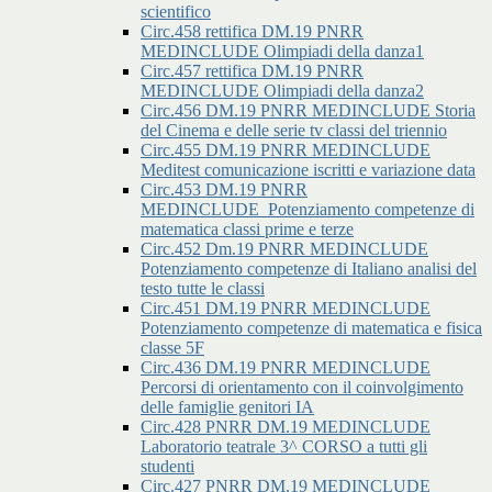
scientifico
Circ.458 rettifica DM.19 PNRR
MEDINCLUDE Olimpiadi della danza1
Circ.457 rettifica DM.19 PNRR
MEDINCLUDE Olimpiadi della danza2
Circ.456 DM.19 PNRR MEDINCLUDE Storia
del Cinema e delle serie tv classi del triennio
Circ.455 DM.19 PNRR MEDINCLUDE
Meditest comunicazione iscritti e variazione data
Circ.453 DM.19 PNRR
MEDINCLUDE_Potenziamento competenze di
matematica classi prime e terze
Circ.452 Dm.19 PNRR MEDINCLUDE
Potenziamento competenze di Italiano analisi del
testo tutte le classi
Circ.451 DM.19 PNRR MEDINCLUDE
Potenziamento competenze di matematica e fisica
classe 5F
Circ.436 DM.19 PNRR MEDINCLUDE
Percorsi di orientamento con il coinvolgimento
delle famiglie genitori IA
Circ.428 PNRR DM.19 MEDINCLUDE
Laboratorio teatrale 3^ CORSO a tutti gli
studenti
Circ.427 PNRR DM.19 MEDINCLUDE