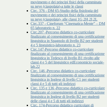
movimento e dei principi fisici della camminata
su neve (ciaspolata)-a tutte le classi
Circ. 376 - DM 65-Studio della fisiologia del
movimento e dei principi fisici della camminata
su neve (ciaspolata)- alle classi 1G,2H,2I,2L
Circ.337 - Cineforum “Cinematica-Mente” – DM
65 laboratorio n. 22
Circ.207 -Percorso didattico co-curricolare
finalizzato al conseguimento di una certificazione
linguistica in Spagnolo di livello B2 per studenti
4 e 5 linguistico-laboratorio n. 23
Circ.147-Percorso didattico co-curricolare
finalizzato al conseguimento di una certificazione
linguistica in Tedesco di livello B1 rivolto alle
classi 4 e 5 del linguistico edEconomicio sociale-
lab.22
Circ. 146 -Percorso didattico co-curricolare
finalizzato al conseguimento di una certificazione
linguistica in Inglese di livello C1 per studenti
classi 4 e 5 di tutti gli indirizzi
Circ. 135 e 136 -Percorso didattico co-curricolare
finalizzato al conseguimento di una certificazione
linguistica in Inglese di livello B2 per studenti
delle classi 4 e 5 di tutti gli indirizzi
Circ. 174-Percorso didattico curricolare di