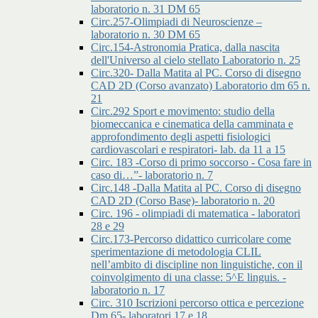
laboratorio n. 31 DM 65
Circ.257-Olimpiadi di Neuroscienze –
laboratorio n. 30 DM 65
Circ.154-Astronomia Pratica, dalla nascita
dell'Universo al cielo stellato Laboratorio n. 25
Circ.320- Dalla Matita al PC. Corso di disegno
CAD 2D (Corso avanzato) Laboratorio dm 65 n.
21
Circ.292 Sport e movimento: studio della
biomeccanica e cinematica della camminata e
approfondimento degli aspetti fisiologici
cardiovascolari e respiratori- lab. da 11 a 15
Circ. 183 -Corso di primo soccorso - Cosa fare in
caso di…”- laboratorio n. 7
Circ.148 -Dalla Matita al PC. Corso di disegno
CAD 2D (Corso Base)- laboratorio n. 20
Circ. 196 - olimpiadi di matematica - laboratori
28 e 29
Circ.173-Percorso didattico curricolare come
sperimentazione di metodologia CLIL
nell’ambito di discipline non linguistiche, con il
coinvolgimento di una classe: 5^E linguis. -
laboratorio n. 17
Circ. 310 Iscrizioni percorso ottica e percezione
Dm 65- laboratori 17 e 18