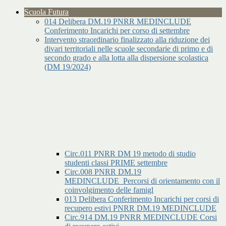
Scuola Futura
014 Delibera DM.19 PNRR MEDINCLUDE
Conferimento Incarichi per corso di settembre
Intervento straordinario finalizzato alla riduzione dei
divari territoriali nelle scuole secondarie di primo e di
secondo grado e alla lotta alla dispersione scolastica
(DM 19/2024)
Circ.011 PNRR DM 19 metodo di studio
studenti classi PRIME settembre
Circ.008 PNRR DM.19
MEDINCLUDE_Percorsi di orientamento con il
coinvolgimento delle famigl
013 Delibera Conferimento Incarichi per corsi di
recupero estivi PNRR DM.19 MEDINCLUDE
Circ.914 DM.19 PNRR MEDINCLUDE Corsi