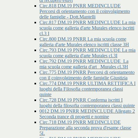
di recupero estivi
Circ.818 DM.19 PNRR MEDINCLUDE
Percorsi di orientamento con il coinvolgimento
delle famiglie - Dott.Mantelli
Circ.817 DM.19 PNRR MEDINCLUDE La mia
scuola come galleria d'arte Murales elenco iscritti
cl.3 I
Circ.800 DM.19 PNRR La mia scuola come
galleria d'arte Murales elenco iscritti classe 3H
Circ.793 DM.19 PNRR MEDINCLUDE La mia
scuola come galleria d'arte Murales cl.3I
Circ.792 DM.19 PNRR MEDINCLUDE_La
mia scuola come galleria d'art _Murales cl.3H
Circ.775 DM.19 PNRR Percorsi di orientamento
con il coinvolgimento delle famiglie Giustizia
Circ.774 DM.19 PNRR ULTIMA RETTIFICA I
luoghi della Filosofia contemporanea classi
quinte
Circ.728 DM.19 PNRR Conferma iscritti I
luoghi della filosofia contemporanea classi quinte
0012 DM.19 PNRR MEDINCLUDE Allegato 2
Seconda trance di progetti e nomine
Circ.718 DM.19 PNRR MEDINCLUDE
Preparazione alla seconda prova d'esame classe
5L