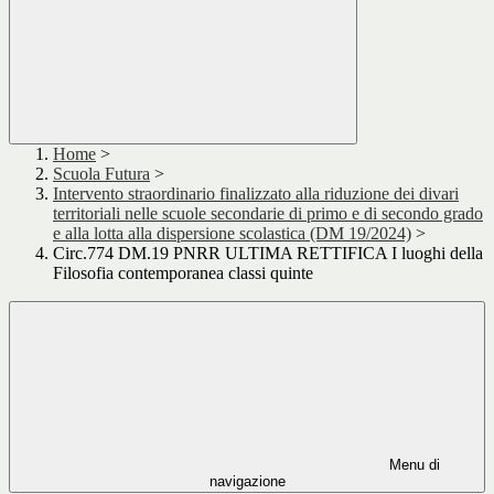
Home
>
Scuola Futura
>
Intervento straordinario finalizzato alla riduzione dei divari
territoriali nelle scuole secondarie di primo e di secondo grado
e alla lotta alla dispersione scolastica (DM 19/2024)
>
Circ.774 DM.19 PNRR ULTIMA RETTIFICA I luoghi della
Filosofia contemporanea classi quinte
Menu di
navigazione