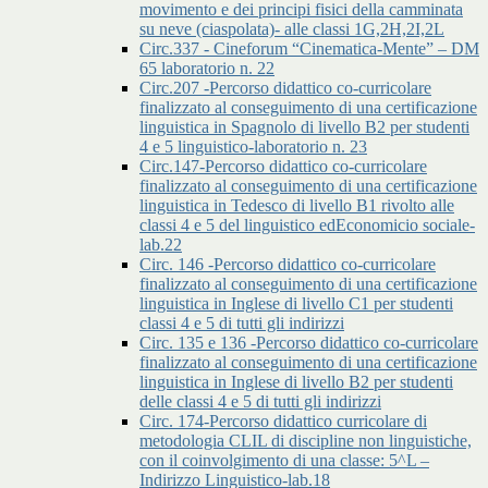
movimento e dei principi fisici della camminata
su neve (ciaspolata)- alle classi 1G,2H,2I,2L
Circ.337 - Cineforum “Cinematica-Mente” – DM
65 laboratorio n. 22
Circ.207 -Percorso didattico co-curricolare
finalizzato al conseguimento di una certificazione
linguistica in Spagnolo di livello B2 per studenti
4 e 5 linguistico-laboratorio n. 23
Circ.147-Percorso didattico co-curricolare
finalizzato al conseguimento di una certificazione
linguistica in Tedesco di livello B1 rivolto alle
classi 4 e 5 del linguistico edEconomicio sociale-
lab.22
Circ. 146 -Percorso didattico co-curricolare
finalizzato al conseguimento di una certificazione
linguistica in Inglese di livello C1 per studenti
classi 4 e 5 di tutti gli indirizzi
Circ. 135 e 136 -Percorso didattico co-curricolare
finalizzato al conseguimento di una certificazione
linguistica in Inglese di livello B2 per studenti
delle classi 4 e 5 di tutti gli indirizzi
Circ. 174-Percorso didattico curricolare di
metodologia CLIL di discipline non linguistiche,
con il coinvolgimento di una classe: 5^L –
Indirizzo Linguistico-lab.18