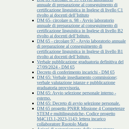
annuale di preparazione al conseguimento di
certificazione linguistica in Inglese di livello C1
rivolto ai docenti dell’Istituto
DM 65- circolare n. 98 - Avvio laboratorio
annuale di preparazione al conseguimento di
certificazione linguistica in Inglese di livello B2
rivolto ai docenti dell’Istituto.
DM 65 - circolare 97 - Avvio laboratorio annuale
di preparazione al conseguimento di
certificazione linguistica in Inglese di livello B1
rivolto ai docenti dell’Istituto.
Verbale pubblicazione graduatoria definitiva del
27/09/2024 - DM 65
Decreto di conferimento incarichi - DM 65
DM 65: Verbale insediamento commissione;
verbale valutazione istanze e pubblicazione
graduatoria provvisoria.
DM 65: Avvio selezione personale interno -
esterno.
DM 65: Decreto di avvio selezione personale.
DM 65 progetto PNRR Missione 4 Competenze
STEM e multilinguistiche- Codice progetto
M4C1I3.1-2023-1143: lettera incarico
collaboratore Ruotolo Maria