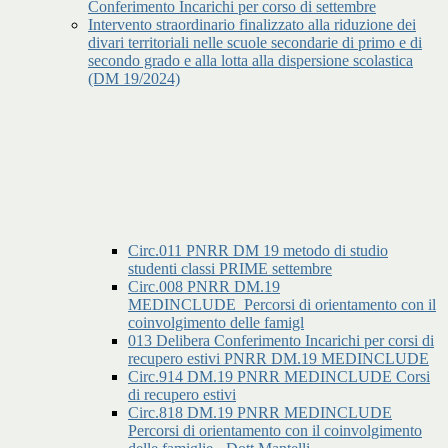
Conferimento Incarichi per corso di settembre
Intervento straordinario finalizzato alla riduzione dei
divari territoriali nelle scuole secondarie di primo e di
secondo grado e alla lotta alla dispersione scolastica
(DM 19/2024)
Circ.011 PNRR DM 19 metodo di studio
studenti classi PRIME settembre
Circ.008 PNRR DM.19
MEDINCLUDE_Percorsi di orientamento con il
coinvolgimento delle famigl
013 Delibera Conferimento Incarichi per corsi di
recupero estivi PNRR DM.19 MEDINCLUDE
Circ.914 DM.19 PNRR MEDINCLUDE Corsi
di recupero estivi
Circ.818 DM.19 PNRR MEDINCLUDE
Percorsi di orientamento con il coinvolgimento