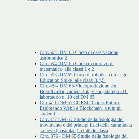
Circ.604 -DM 65 Corso di osservazione
astronomica 2
Circ.594 -DM 65 Corso di rinforzo di
matematica- alle classi 1 e 2
Circ.593 -DM65 Corso di robotica con Lego
Education Spike- alle classi 3,4,5-
Circ.454- DM 65-Videoproduzione con
BoardOnAir, camera 360, visori, stampa 3D-
laboratorio n. 19 del DM 65
Circ.411-DM 65 CORSO Cripto-Futuro:
Esplorando Web3 e Blockchain- a tutti gli
studenti
Circ.377 DM 65-Studio della fisiologia del
movimento e dei principi fisici della camminata
su neve (ciaspolata)-a tutte le classi
Circ. 376 - DM 65-Studio della fisiologia del