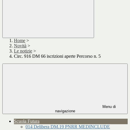
Home
>
Novità
>
Le notizie
>
Circ. 916 DM 66 iscrizioni aperte Percorso n. 5
Menu di
navigazione
Scuola Futura
014 Delibera DM.19 PNRR MEDINCLUDE