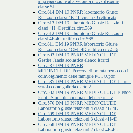
in preparazione alla seconda prova d'esame
classe 5I
Circ.614 DM.19 PNRR laboratorio Giuste
Relazioni classi 4B-4L circ. 570 rettificata
Circ.613 DM.19 laboratorio Giuste Relazioni
classi 4H-4I rettifica circ.569
Circ.612 DM.19 laboratorio Giuste Relazioni
classi 4F-4G rettifica circ.568
Circ.611 DM 19 PNRR laboratorio Giuste
Relazioni classi 4CM- 4D rettifica circ.556
Circ.603 DM.19 PNRR MEDINCLUDE
Gestire l'ansia scolastica elenco iscritti
Circ.587 DM.19 PNRR
MEDINCLUDE_Percorsi di orientamento con il
coinvolgimento delle famiglie PCTO.pdf
Circ.585 DM.19 PNRR MEDINCLUDE La mia
scuola come galleria d'arte 2
Circ.582 DM.19 PNRR MEDINCLUDE Elenco
Iscritti Storia del cinema e delle serie Tv
Circ.570 DM.19 PNRR MEDINCLUDE
Laboratorio giuste relazioni 4 classi 4B-4L
Circ.569 DM.19 PNRR MEDINCLUDE
Laboratorio giuste relazioni 3 classi 4H-4I
Circ.568 DM.19 PNRR MEDINCLUDE
Laboratorio giuste relazioni 2 classi 4F-4G