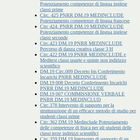
Potenziamento competenze di lingua inglese
classi prime
Circ. 425 PNRR DM.19 MEDINCLUDE
Potenziamento competenze di lingua francese
Circ 424. PNRR DM.19 MEDINCLUDE
Potenziamento competenze di lingua inglese
classi seconde
Circ.423 DM.19 PNRR MEDINCLUDE
Percorso di danza creativa classe 3 H
Circ.422 DM.19 PNRR MEDINCLUDE e
Meditest classi quarte e quinte non indirizzo
scientifico
DM.19 Circ.009 Decreto bis Conferimento
Incarichi PNRR MEDINCLUDE
DM.19 008 Decreto Conferimento Incarichi
PNRR DM.19 MEDINCLUDE
DM.19 007 COMMISSIONE VERBALE
PNRR DM.19 MEDINCLUD
Circ.378 Intervento di supporto per la
strutturazione di un efficace metodo di studio per
studenti classi prime
Circ.362 DM.19 Medinclude Potenziamento
delle competenze di fisica per gli studenti delle
classi terze indirizzi scientifici
Circ.359 DM.19 Intervento di supporto di un