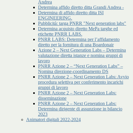
Andrea
Determina affido diretto ditta Grandi Andrea -
Determina di affido diretto ditta ISI
ENGINEERING.
Pubblicità: targa PNRR "Next generation labs"
Determina acquisto diretto MePa targhe ed
etichette PNRR LABS.
PNRR LABS: Determina per l’affidamento
diretto per la fornitura di una Boardonair
Azione 2 – Next Generation Labs – Determina
valutazione diretta istanze e nomina gruppi di
lavoro
PNRR Azione 2 – “Next Generation Labs” –
Nomina direzione-coordinamento DS
PNRR Azione 2 – Next Generation Labs: Avvio
procedura selettiva per conferimento incarichi
gruppi di lavoro
PNRR Azione 2 – Next Generation Labs:
disseminazione
PNRR Azione 2 – Next Generation Labs:
Determina dirigente di assunzione in bilancio
2023
Animatori digitali 2022-2024