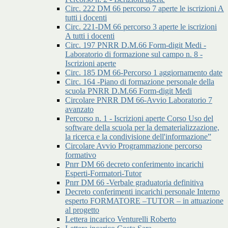
Circ. 222 DM 66 percorso 7 aperte le iscrizioni A
tutti i docenti
Circ. 221-DM 66 percorso 3 aperte le iscrizioni
A tutti i docenti
Circ. 197 PNRR D.M.66 Form-digit Medi -
Laboratorio di formazione sul campo n. 8 -
Iscrizioni aperte
Circ. 185 DM 66-Percorso 1 aggiornamento date
Circ. 164 -Piano di formazione personale della
scuola PNRR D.M.66 Form-digit Medi
Circolare PNRR DM 66-Avvio Laboratorio 7
avanzato
Percorso n. 1 - Iscrizioni aperte Corso Uso del
software della scuola per la dematerializzazione,
la ricerca e la condivisione dell'informazione”
Circolare Avvio Programmazione percorso
formativo
Pnrr DM 66 decreto conferimento incarichi
Esperti-Formatori-Tutor
Pnrr DM 66 -Verbale graduatoria definitiva
Decreto conferimenti incarichi personale Interno
esperto FORMATORE –TUTOR – in attuazione
al progetto
Lettera incarico Venturelli Roberto