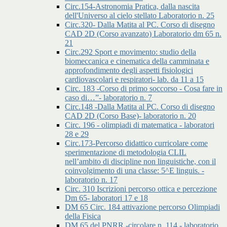
Circ.154-Astronomia Pratica, dalla nascita
dell'Universo al cielo stellato Laboratorio n. 25
Circ.320- Dalla Matita al PC. Corso di disegno
CAD 2D (Corso avanzato) Laboratorio dm 65 n.
21
Circ.292 Sport e movimento: studio della
biomeccanica e cinematica della camminata e
approfondimento degli aspetti fisiologici
cardiovascolari e respiratori- lab. da 11 a 15
Circ. 183 -Corso di primo soccorso - Cosa fare in
caso di…”- laboratorio n. 7
Circ.148 -Dalla Matita al PC. Corso di disegno
CAD 2D (Corso Base)- laboratorio n. 20
Circ. 196 - olimpiadi di matematica - laboratori
28 e 29
Circ.173-Percorso didattico curricolare come
sperimentazione di metodologia CLIL
nell’ambito di discipline non linguistiche, con il
coinvolgimento di una classe: 5^E linguis. -
laboratorio n. 17
Circ. 310 Iscrizioni percorso ottica e percezione
Dm 65- laboratori 17 e 18
DM 65 Circ. 184 attivazione percorso Olimpiadi
della Fisica
DM 65 del PNRR -circolare n. 114 - laboratorio