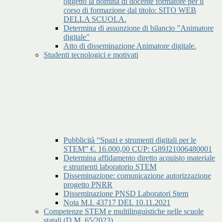
oggetto la nomina di docente formatore per il
corso di formazione dal titolo: SITO WEB
DELLA SCUOLA.
Determina di assunzione di bilancio "Animatore
digitale"
Atto di disseminazione Animatore digitale.
Studenti tecnologici e motivati
Pubblicità “Spazi e strumenti digitali per le
STEM” €. 16.000,00 CUP: G89J21006480001
Determina affidamento diretto acquisto materiale
e strumenti laboratorio STEM
Disseminazione: comunicazione autorizzazione
progetto PNRR
Disseminazione PNSD Laboratori Stem
Nota M.I. 43717 DEL 10.11.2021
Competenze STEM e multilinguistiche nelle scuole
statali (D.M. 65/2023)