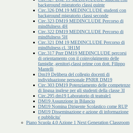
background migratorio classi quinte
Circ.326 DM.19 MEDINCLUDE studenti con
background migratorio classi seconde
Circ.323 DM19 MEDINCLUDE Percorso di
mindfulness 4H
Circ.322 DM19 MEDINCLUDE Percorso di
mindfulness 5H
Circ.321 DM 19 MEDINCLUDE Percorso di
mindfulness cl. 3H1M
Circ.317 Pnrr DM19 MEDINCLUDE percorsi
di orientamento con il coinvolgimento delle
famiglie ,genitori,classi prime con dott. Filippo
Mantelli
Dm19 Delibera del collegio docenti di
individuazione personale PNRR DM19
Circ.303 DM19 Potenziamento delle competenze
di lingua inglese per gli studenti della classe 3I
Circ.295 dm19 Laboratorio di teatrale1
DM19 Assunzione in Bilancio
DM19 Nomina Dirigente Scolastico come RUP
DM19 Disseminazione e azione di informazione
e pubblicita'
Piano Scuola 4.0 Azione 1 Next Generation Classroom