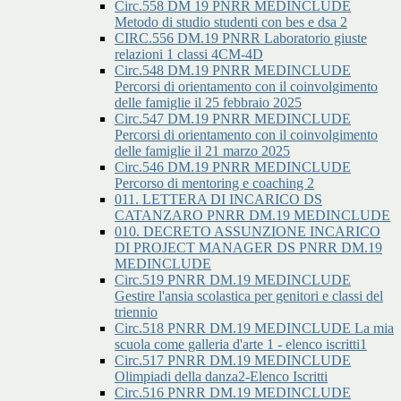
Circ.558 DM 19 PNRR MEDINCLUDE
Metodo di studio studenti con bes e dsa 2
CIRC.556 DM.19 PNRR Laboratorio giuste
relazioni 1 classi 4CM-4D
Circ.548 DM.19 PNRR MEDINCLUDE
Percorsi di orientamento con il coinvolgimento
delle famiglie il 25 febbraio 2025
Circ.547 DM.19 PNRR MEDINCLUDE
Percorsi di orientamento con il coinvolgimento
delle famiglie il 21 marzo 2025
Circ.546 DM.19 PNRR MEDINCLUDE
Percorso di mentoring e coaching 2
011. LETTERA DI INCARICO DS
CATANZARO PNRR DM.19 MEDINCLUDE
010. DECRETO ASSUNZIONE INCARICO
DI PROJECT MANAGER DS PNRR DM.19
MEDINCLUDE
Circ.519 PNRR DM.19 MEDINCLUDE
Gestire l'ansia scolastica per genitori e classi del
triennio
Circ.518 PNRR DM.19 MEDINCLUDE La mia
scuola come galleria d'arte 1 - elenco iscritti1
Circ.517 PNRR DM.19 MEDINCLUDE
Olimpiadi della danza2-Elenco Iscritti
Circ.516 PNRR DM.19 MEDINCLUDE