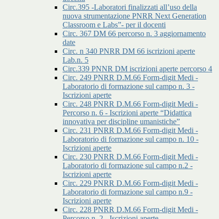
Circ.395 -Laboratori finalizzati all’uso della
nuova strumentazione PNRR Next Generation
Classroom e Labs”- per il docenti
Circ. 367 DM 66 percorso n. 3 aggiornamento
date
Circ. n 340 PNRR DM 66 iscrizioni aperte
Lab.n. 5
Circ.339 PNNR DM iscrizioni aperte percorso 4
Circ. 249 PNRR D.M.66 Form-digit Medi -
Laboratorio di formazione sul campo n. 3 -
Iscrizioni aperte
Circ. 248 PNRR D.M.66 Form-digit Medi -
Percorso n. 6 - Iscrizioni aperte “Didattica
innovativa per discipline umanistiche”
Circ. 231 PNRR D.M.66 Form-digit Medi -
Laboratorio di formazione sul campo n. 10 -
Iscrizioni aperte
Circ. 230 PNRR D.M.66 Form-digit Medi -
Laboratorio di formazione sul campo n.2 -
Iscrizioni aperte
Circ. 229 PNRR D.M.66 Form-digit Medi -
Laboratorio di formazione sul campo n.9 -
Iscrizioni aperte
Circ. 228 PNRR D.M.66 Form-digit Medi -
Percorso n. 2 - Iscrizioni aperte