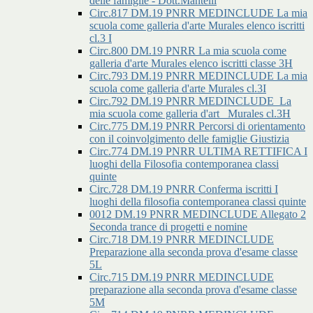
delle famiglie - Dott.Mantelli
Circ.817 DM.19 PNRR MEDINCLUDE La mia
scuola come galleria d'arte Murales elenco iscritti
cl.3 I
Circ.800 DM.19 PNRR La mia scuola come
galleria d'arte Murales elenco iscritti classe 3H
Circ.793 DM.19 PNRR MEDINCLUDE La mia
scuola come galleria d'arte Murales cl.3I
Circ.792 DM.19 PNRR MEDINCLUDE_La
mia scuola come galleria d'art _Murales cl.3H
Circ.775 DM.19 PNRR Percorsi di orientamento
con il coinvolgimento delle famiglie Giustizia
Circ.774 DM.19 PNRR ULTIMA RETTIFICA I
luoghi della Filosofia contemporanea classi
quinte
Circ.728 DM.19 PNRR Conferma iscritti I
luoghi della filosofia contemporanea classi quinte
0012 DM.19 PNRR MEDINCLUDE Allegato 2
Seconda trance di progetti e nomine
Circ.718 DM.19 PNRR MEDINCLUDE
Preparazione alla seconda prova d'esame classe
5L
Circ.715 DM.19 PNRR MEDINCLUDE
preparazione alla seconda prova d'esame classe
5M