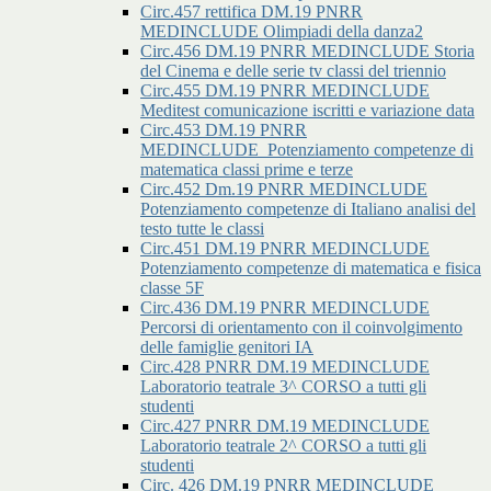
Circ.457 rettifica DM.19 PNRR
MEDINCLUDE Olimpiadi della danza2
Circ.456 DM.19 PNRR MEDINCLUDE Storia
del Cinema e delle serie tv classi del triennio
Circ.455 DM.19 PNRR MEDINCLUDE
Meditest comunicazione iscritti e variazione data
Circ.453 DM.19 PNRR
MEDINCLUDE_Potenziamento competenze di
matematica classi prime e terze
Circ.452 Dm.19 PNRR MEDINCLUDE
Potenziamento competenze di Italiano analisi del
testo tutte le classi
Circ.451 DM.19 PNRR MEDINCLUDE
Potenziamento competenze di matematica e fisica
classe 5F
Circ.436 DM.19 PNRR MEDINCLUDE
Percorsi di orientamento con il coinvolgimento
delle famiglie genitori IA
Circ.428 PNRR DM.19 MEDINCLUDE
Laboratorio teatrale 3^ CORSO a tutti gli
studenti
Circ.427 PNRR DM.19 MEDINCLUDE
Laboratorio teatrale 2^ CORSO a tutti gli
studenti
Circ. 426 DM.19 PNRR MEDINCLUDE