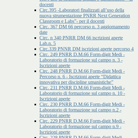
docenti
Circ.395 -Laboratori finalizzati all’uso della
nuova strumentazione PNRR Next Generation
Classroom e Labs”- per il docenti
Circ. 367 DM 66 percorso n. 3 aggiornamento
date
Circ. n 340 PNRR DM 66 iscrizioni aperte
Lab.n. 5
Circ.339 PNNR DM iscrizioni aperte percorso 4
Circ. 249 PNRR D.M.66 Form-digit Medi -
Laboratorio di formazione sul campo n. 3 -
Iscrizioni aperte
Circ. 248 PNRR D.M.66 Form-digit Medi -
Percorso n. 6 - Iscrizioni aperte “Didattica
innovativa per discipline umanistiche”
Circ. 231 PNRR D.M.66 Form-digit Medi -
Laboratorio di formazione sul campo n. 10 -
Iscrizioni aperte
Circ. 230 PNRR D.M.66 Form-digit Medi -
Laboratorio di formazione sul campo n.2 -
Iscrizioni aperte
Circ. 229 PNRR D.M.66 Form-digit Medi -
Laboratorio di formazione sul campo n.9 -
Iscrizioni aperte
Circ. 228 PNRR D.M.66 Form-digit Medi -