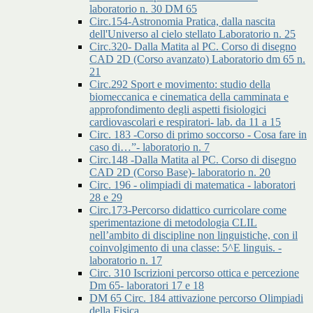
laboratorio n. 30 DM 65
Circ.154-Astronomia Pratica, dalla nascita
dell'Universo al cielo stellato Laboratorio n. 25
Circ.320- Dalla Matita al PC. Corso di disegno
CAD 2D (Corso avanzato) Laboratorio dm 65 n.
21
Circ.292 Sport e movimento: studio della
biomeccanica e cinematica della camminata e
approfondimento degli aspetti fisiologici
cardiovascolari e respiratori- lab. da 11 a 15
Circ. 183 -Corso di primo soccorso - Cosa fare in
caso di…”- laboratorio n. 7
Circ.148 -Dalla Matita al PC. Corso di disegno
CAD 2D (Corso Base)- laboratorio n. 20
Circ. 196 - olimpiadi di matematica - laboratori
28 e 29
Circ.173-Percorso didattico curricolare come
sperimentazione di metodologia CLIL
nell’ambito di discipline non linguistiche, con il
coinvolgimento di una classe: 5^E linguis. -
laboratorio n. 17
Circ. 310 Iscrizioni percorso ottica e percezione
Dm 65- laboratori 17 e 18
DM 65 Circ. 184 attivazione percorso Olimpiadi
della Fisica