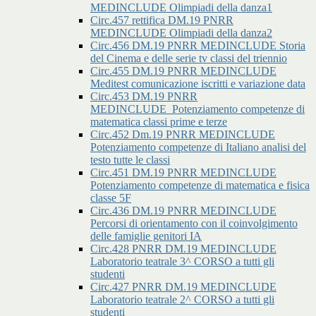
MEDINCLUDE Olimpiadi della danza1
Circ.457 rettifica DM.19 PNRR
MEDINCLUDE Olimpiadi della danza2
Circ.456 DM.19 PNRR MEDINCLUDE Storia
del Cinema e delle serie tv classi del triennio
Circ.455 DM.19 PNRR MEDINCLUDE
Meditest comunicazione iscritti e variazione data
Circ.453 DM.19 PNRR
MEDINCLUDE_Potenziamento competenze di
matematica classi prime e terze
Circ.452 Dm.19 PNRR MEDINCLUDE
Potenziamento competenze di Italiano analisi del
testo tutte le classi
Circ.451 DM.19 PNRR MEDINCLUDE
Potenziamento competenze di matematica e fisica
classe 5F
Circ.436 DM.19 PNRR MEDINCLUDE
Percorsi di orientamento con il coinvolgimento
delle famiglie genitori IA
Circ.428 PNRR DM.19 MEDINCLUDE
Laboratorio teatrale 3^ CORSO a tutti gli
studenti
Circ.427 PNRR DM.19 MEDINCLUDE
Laboratorio teatrale 2^ CORSO a tutti gli
studenti