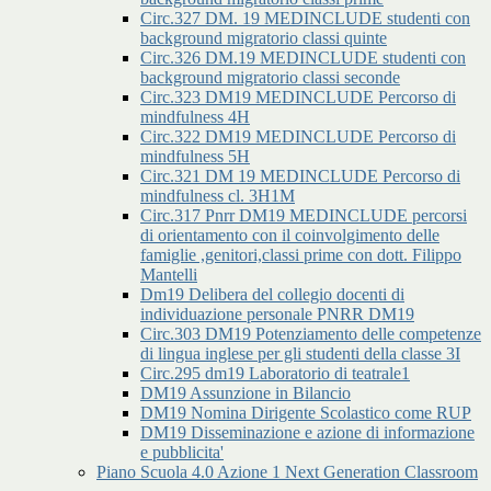
Circ.327 DM. 19 MEDINCLUDE studenti con
background migratorio classi quinte
Circ.326 DM.19 MEDINCLUDE studenti con
background migratorio classi seconde
Circ.323 DM19 MEDINCLUDE Percorso di
mindfulness 4H
Circ.322 DM19 MEDINCLUDE Percorso di
mindfulness 5H
Circ.321 DM 19 MEDINCLUDE Percorso di
mindfulness cl. 3H1M
Circ.317 Pnrr DM19 MEDINCLUDE percorsi
di orientamento con il coinvolgimento delle
famiglie ,genitori,classi prime con dott. Filippo
Mantelli
Dm19 Delibera del collegio docenti di
individuazione personale PNRR DM19
Circ.303 DM19 Potenziamento delle competenze
di lingua inglese per gli studenti della classe 3I
Circ.295 dm19 Laboratorio di teatrale1
DM19 Assunzione in Bilancio
DM19 Nomina Dirigente Scolastico come RUP
DM19 Disseminazione e azione di informazione
e pubblicita'
Piano Scuola 4.0 Azione 1 Next Generation Classroom