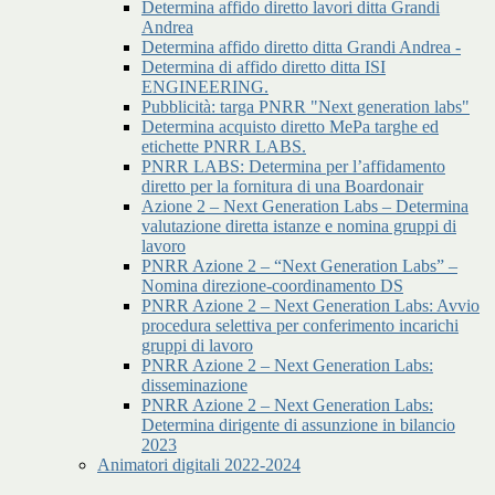
Determina affido diretto lavori ditta Grandi
Andrea
Determina affido diretto ditta Grandi Andrea -
Determina di affido diretto ditta ISI
ENGINEERING.
Pubblicità: targa PNRR "Next generation labs"
Determina acquisto diretto MePa targhe ed
etichette PNRR LABS.
PNRR LABS: Determina per l’affidamento
diretto per la fornitura di una Boardonair
Azione 2 – Next Generation Labs – Determina
valutazione diretta istanze e nomina gruppi di
lavoro
PNRR Azione 2 – “Next Generation Labs” –
Nomina direzione-coordinamento DS
PNRR Azione 2 – Next Generation Labs: Avvio
procedura selettiva per conferimento incarichi
gruppi di lavoro
PNRR Azione 2 – Next Generation Labs:
disseminazione
PNRR Azione 2 – Next Generation Labs:
Determina dirigente di assunzione in bilancio
2023
Animatori digitali 2022-2024