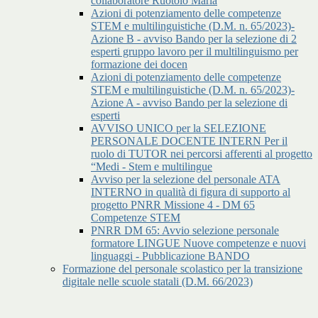
collaboratore Ruotolo Maria
Azioni di potenziamento delle competenze
STEM e multilinguistiche (D.M. n. 65/2023)-
Azione B - avviso Bando per la selezione di 2
esperti gruppo lavoro per il multilinguismo per
formazione dei docen
Azioni di potenziamento delle competenze
STEM e multilinguistiche (D.M. n. 65/2023)-
Azione A - avviso Bando per la selezione di
esperti
AVVISO UNICO per la SELEZIONE
PERSONALE DOCENTE INTERN Per il
ruolo di TUTOR nei percorsi afferenti al progetto
“Medi - Stem e multilingue
Avviso per la selezione del personale ATA
INTERNO in qualità di figura di supporto al
progetto PNRR Missione 4 - DM 65
Competenze STEM
PNRR DM 65: Avvio selezione personale
formatore LINGUE Nuove competenze e nuovi
linguaggi - Pubblicazione BANDO
Formazione del personale scolastico per la transizione
digitale nelle scuole statali (D.M. 66/2023)