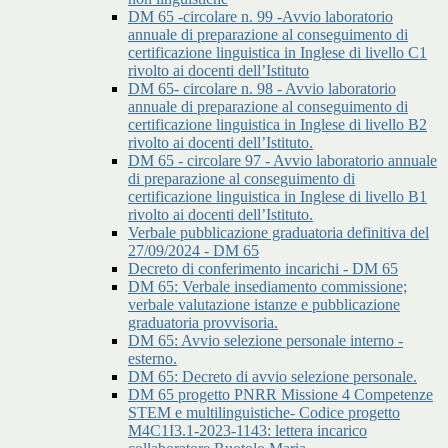
DM 65 -circolare n. 99 -Avvio laboratorio
annuale di preparazione al conseguimento di
certificazione linguistica in Inglese di livello C1
rivolto ai docenti dell’Istituto
DM 65- circolare n. 98 - Avvio laboratorio
annuale di preparazione al conseguimento di
certificazione linguistica in Inglese di livello B2
rivolto ai docenti dell’Istituto.
DM 65 - circolare 97 - Avvio laboratorio annuale
di preparazione al conseguimento di
certificazione linguistica in Inglese di livello B1
rivolto ai docenti dell’Istituto.
Verbale pubblicazione graduatoria definitiva del
27/09/2024 - DM 65
Decreto di conferimento incarichi - DM 65
DM 65: Verbale insediamento commissione;
verbale valutazione istanze e pubblicazione
graduatoria provvisoria.
DM 65: Avvio selezione personale interno -
esterno.
DM 65: Decreto di avvio selezione personale.
DM 65 progetto PNRR Missione 4 Competenze
STEM e multilinguistiche- Codice progetto
M4C1I3.1-2023-1143: lettera incarico