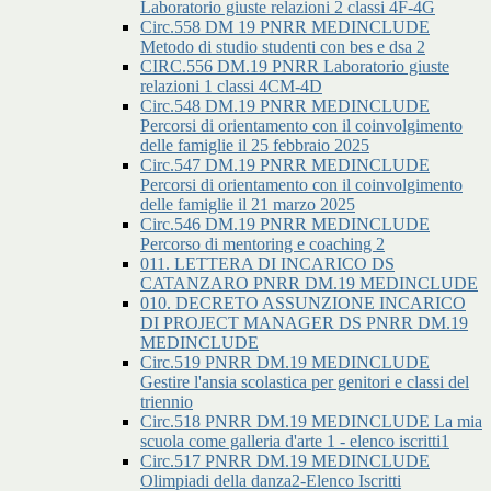
Laboratorio giuste relazioni 2 classi 4F-4G
Circ.558 DM 19 PNRR MEDINCLUDE
Metodo di studio studenti con bes e dsa 2
CIRC.556 DM.19 PNRR Laboratorio giuste
relazioni 1 classi 4CM-4D
Circ.548 DM.19 PNRR MEDINCLUDE
Percorsi di orientamento con il coinvolgimento
delle famiglie il 25 febbraio 2025
Circ.547 DM.19 PNRR MEDINCLUDE
Percorsi di orientamento con il coinvolgimento
delle famiglie il 21 marzo 2025
Circ.546 DM.19 PNRR MEDINCLUDE
Percorso di mentoring e coaching 2
011. LETTERA DI INCARICO DS
CATANZARO PNRR DM.19 MEDINCLUDE
010. DECRETO ASSUNZIONE INCARICO
DI PROJECT MANAGER DS PNRR DM.19
MEDINCLUDE
Circ.519 PNRR DM.19 MEDINCLUDE
Gestire l'ansia scolastica per genitori e classi del
triennio
Circ.518 PNRR DM.19 MEDINCLUDE La mia
scuola come galleria d'arte 1 - elenco iscritti1
Circ.517 PNRR DM.19 MEDINCLUDE
Olimpiadi della danza2-Elenco Iscritti