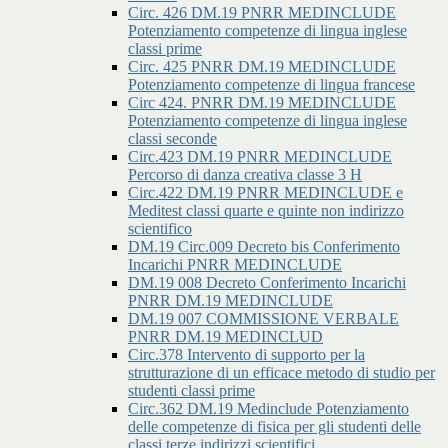
Circ. 426 DM.19 PNRR MEDINCLUDE
Potenziamento competenze di lingua inglese
classi prime
Circ. 425 PNRR DM.19 MEDINCLUDE
Potenziamento competenze di lingua francese
Circ 424. PNRR DM.19 MEDINCLUDE
Potenziamento competenze di lingua inglese
classi seconde
Circ.423 DM.19 PNRR MEDINCLUDE
Percorso di danza creativa classe 3 H
Circ.422 DM.19 PNRR MEDINCLUDE e
Meditest classi quarte e quinte non indirizzo
scientifico
DM.19 Circ.009 Decreto bis Conferimento
Incarichi PNRR MEDINCLUDE
DM.19 008 Decreto Conferimento Incarichi
PNRR DM.19 MEDINCLUDE
DM.19 007 COMMISSIONE VERBALE
PNRR DM.19 MEDINCLUD
Circ.378 Intervento di supporto per la
strutturazione di un efficace metodo di studio per
studenti classi prime
Circ.362 DM.19 Medinclude Potenziamento
delle competenze di fisica per gli studenti delle
classi terze indirizzi scientifici