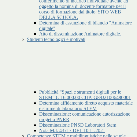
conferimento di incarico individuale avente ad
oggetto la nomina di docente formatore per il
corso di formazione dal titolo: SITO WEB
DELLA SCUOLA.
Determina di assunzione di bilancio "Animatore
digitale"
Atto di disseminazione Animatore digitale.
Studenti tecnologici e motivati
Pubblicità “Spazi e strumenti digitali per le
STEM” €. 16.000,00 CUP: G89J21006480001
Determina affidamento diretto acquisto materiale
e strumenti laboratorio STEM
Disseminazione: comunicazione autorizzazione
progetto PNRR
Disseminazione PNSD Laboratori Stem
Nota M.I. 43717 DEL 10.11.2021
Competenze STEM e multilinguistiche nelle scuole