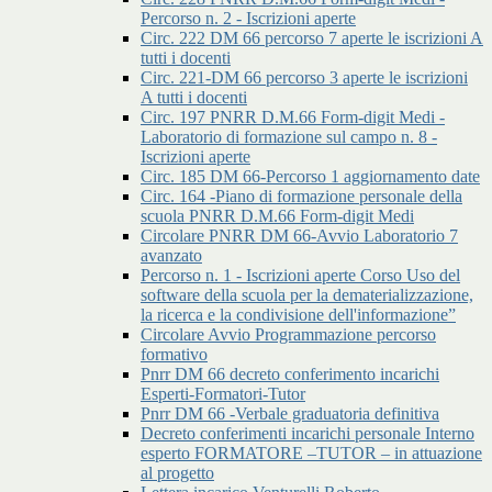
Percorso n. 2 - Iscrizioni aperte
Circ. 222 DM 66 percorso 7 aperte le iscrizioni A
tutti i docenti
Circ. 221-DM 66 percorso 3 aperte le iscrizioni
A tutti i docenti
Circ. 197 PNRR D.M.66 Form-digit Medi -
Laboratorio di formazione sul campo n. 8 -
Iscrizioni aperte
Circ. 185 DM 66-Percorso 1 aggiornamento date
Circ. 164 -Piano di formazione personale della
scuola PNRR D.M.66 Form-digit Medi
Circolare PNRR DM 66-Avvio Laboratorio 7
avanzato
Percorso n. 1 - Iscrizioni aperte Corso Uso del
software della scuola per la dematerializzazione,
la ricerca e la condivisione dell'informazione”
Circolare Avvio Programmazione percorso
formativo
Pnrr DM 66 decreto conferimento incarichi
Esperti-Formatori-Tutor
Pnrr DM 66 -Verbale graduatoria definitiva
Decreto conferimenti incarichi personale Interno
esperto FORMATORE –TUTOR – in attuazione
al progetto