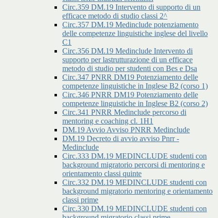
Circ.359 DM.19 Intervento di supporto di un
efficace metodo di studio classi 2^
Circ.357 DM.19 Medinclude potenziamento
delle competenze linguistiche inglese del livello
C1
Circ.356 DM.19 Medinclude Intervento di
supporto per lastrutturazione di un efficace
metodo di studio per studenti con Bes e Dsa
Circ.347 PNRR DM19 Potenziamento delle
competenze linguistiche in Inglese B2 (corso 1)
Circ.346 PNRR DM19 Potenziamento delle
competenze linguistiche in Inglese B2 (corso 2)
Circ.341 PNRR Medinclude percorso di
mentoring e coaching cl. 1H1
DM.19 Avvio Avviso PNRR Medinclude
DM.19 Decreto di avvio avviso Pnrr -
Medinclude
Circ.333 DM.19 MEDINCLUDE studenti con
background migratorio percorsi di mentoring e
orientamento classi quinte
Circ.332 DM.19 MEDINCLUDE studenti con
background migratorio mentoring e orientamento
classi prime
Circ.330 DM.19 MEDINCLUDE studenti con
background migratorio classi prime