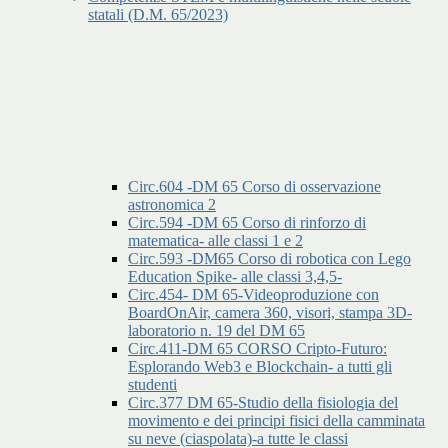
statali (D.M. 65/2023)
Circ.604 -DM 65 Corso di osservazione
astronomica 2
Circ.594 -DM 65 Corso di rinforzo di
matematica- alle classi 1 e 2
Circ.593 -DM65 Corso di robotica con Lego
Education Spike- alle classi 3,4,5-
Circ.454- DM 65-Videoproduzione con
BoardOnAir, camera 360, visori, stampa 3D-
laboratorio n. 19 del DM 65
Circ.411-DM 65 CORSO Cripto-Futuro:
Esplorando Web3 e Blockchain- a tutti gli
studenti
Circ.377 DM 65-Studio della fisiologia del
movimento e dei principi fisici della camminata
su neve (ciaspolata)-a tutte le classi