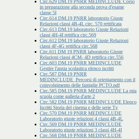
Circ.629 DM.19 PNRR MEDINCLUDE Corso
in preparazione alla seconda prova d'esame
classe 5I
Circ.614 DM.19 PNRR laboratorio Giuste
Relazioni classi 4B-4L circ. 570 rettificata
Circ.613 DM.19 laboratorio Giuste Relazioni
classi 4H-4I rettifica circ.569
Circ.612 DM.19 laboratorio Giuste Relazioni
classi 4F-4G rettifica circ.568
Circ.611 DM 19 PNRR laboratorio Giuste
Relazioni classi 4CM- 4D rettifica circ.556
Circ.603 DM.19 PNRR MEDINCLUDE
Gestire l'ansia scolastica elenco iscritti
Circ.587 DM.19 PNRR
MEDINCLUDE_Percorsi di orientamento con il
coinvolgimento delle famiglie PCTO.pdf
Circ.585 DM.19 PNRR MEDINCLUDE La mia
scuola come galleria d'arte 2
Circ.582 DM.19 PNRR MEDINCLUDE Elenco
Iscritti Storia del cinema e delle serie Tv
Circ.570 DM.19 PNRR MEDINCLUDE
Laboratorio giuste relazioni 4 classi 4B-4L
Circ.569 DM.19 PNRR MEDINCLUDE
Laboratorio giuste relazioni 3 classi 4H-4I
Circ.568 DM.19 PNRR MEDINCLUDE