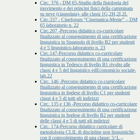
Circ. 376 - DM 65-Studio della fisiologia del
movimento e dei principi fisici della camminata
su neve (ciaspolata)- alle classi 1G,2H,2I,2L
Circ.337 - Cineforum “Cinematica-Mente” – DM
65 laboratorio n. 22
Circ.207 -Percorso didattico co-curricolare
finalizzato al conseguimento di una certificazione
linguistica in Spagnolo di livello B2 per studenti
4 e 5 linguistico-laboratorio n. 23
Circ.147-Percorso didattico co-curricolare
finalizzato al conseguimento di una certificazione
linguistica in Tedesco di livello B1 rivolto alle
classi 4 e 5 del linguistico edEconomicio sociale-
lab.22
Circ. 146 -Percorso didattico co-curricolare
finalizzato al conseguimento di una certificazione
linguistica in Inglese di livello C1 per studenti
classi 4 e 5 di tutti gli indirizzi
Circ. 135 e 136 -Percorso didattico co-curricolare
finalizzato al conseguimento di una certificazione
linguistica in Inglese di livello B2 per studenti
delle classi 4 e 5 di tutti gli indirizzi
Circ. 174-Percorso didattico curricolare di
metodologia CLIL di discipline non linguistiche,
con il coinvolgimento di una classe: 5^L –