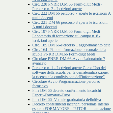
Circ. 228 PNRR D.M.66 Form-digit Medi -
Percorso n. 2 - Iscrizioni aperte
Circ. 222 DM 66 percorso 7 aperte le iscrizioni A
tutti i docenti
Circ. 221-DM 66 percorso 3 aperte le iscrizioni
A tutti i docenti
Circ. 197 PNRR D.M.66 Form-digit Medi -
Laboratorio di formazione sul campo n. 8 -
Iscrizioni aperte
Circ. 185 DM 66-Percorso 1 aggiornamento date
Circ. 164 -Piano di formazione personale della
scuola PNRR D.M.66 Form-digit Medi
Circolare PNRR DM 66-Avvio Laboratorio 7
avanzato
Percorso n. 1 - Iscrizioni aperte Corso Uso del
software della scuola per la dematerializzazione,
la ricerca e la condivisione dell'informazione”
Circolare Avvio Programmazione percorso
formativo
Pnrr DM 66 decreto conferimento incarichi
Esperti-Formatori-Tutor
Pnrr DM 66 -Verbale graduatoria definitiva
Decreto conferimenti incarichi personale Interno
esperto FORMATORE –TUTOR – in attuazione