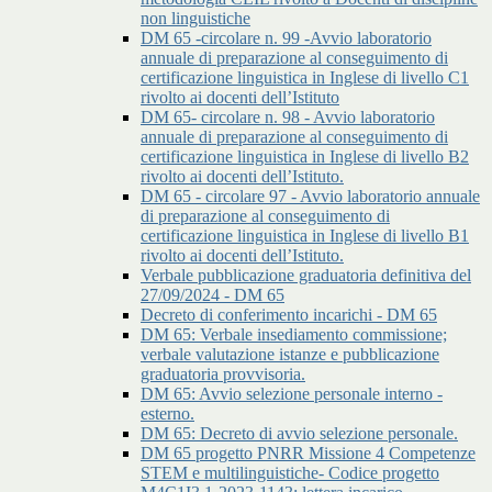
non linguistiche
DM 65 -circolare n. 99 -Avvio laboratorio
annuale di preparazione al conseguimento di
certificazione linguistica in Inglese di livello C1
rivolto ai docenti dell’Istituto
DM 65- circolare n. 98 - Avvio laboratorio
annuale di preparazione al conseguimento di
certificazione linguistica in Inglese di livello B2
rivolto ai docenti dell’Istituto.
DM 65 - circolare 97 - Avvio laboratorio annuale
di preparazione al conseguimento di
certificazione linguistica in Inglese di livello B1
rivolto ai docenti dell’Istituto.
Verbale pubblicazione graduatoria definitiva del
27/09/2024 - DM 65
Decreto di conferimento incarichi - DM 65
DM 65: Verbale insediamento commissione;
verbale valutazione istanze e pubblicazione
graduatoria provvisoria.
DM 65: Avvio selezione personale interno -
esterno.
DM 65: Decreto di avvio selezione personale.
DM 65 progetto PNRR Missione 4 Competenze
STEM e multilinguistiche- Codice progetto