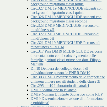
background migratorio classi prime
Circ.327 DM. 19 MEDINCLUDE studenti con
background migratorio classi quinte
Circ.326 DM.19 MEDINCLUDE studenti con
background migratorio classi seconde
Circ.323 DM19 MEDINCLUDE Percorso di
mindfulness 4H
Circ.322 DM19 MEDINCLUDE Percorso di
mindfulness 5H
Circ.321 DM 19 MEDINCLUDE Percorso di
mindfulness cl. 3H1M
Circ.317 Pnrr DM19 MEDINCLUDE percorsi
di orientamento con il coinvolgimento delle
famiglie ,genitori,classi prime con dott. Filippo
Mantelli
Dm19 Delibera del collegio docenti di
individuazione personale PNRR DM19
Circ.303 DM19 Potenziamento delle competenze
di lingua inglese per gli studenti della classe 3I
Circ.295 dm19 Laboratorio di teatrale1
DM19 Assunzione in Bilancio
DM19 Nomina Dirigente Scolastico come RUP
DM19 Disseminazione e azione di informazione
e pubblicita'