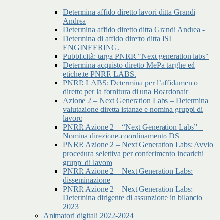
Determina affido diretto lavori ditta Grandi
Andrea
Determina affido diretto ditta Grandi Andrea -
Determina di affido diretto ditta ISI
ENGINEERING.
Pubblicità: targa PNRR "Next generation labs"
Determina acquisto diretto MePa targhe ed
etichette PNRR LABS.
PNRR LABS: Determina per l’affidamento
diretto per la fornitura di una Boardonair
Azione 2 – Next Generation Labs – Determina
valutazione diretta istanze e nomina gruppi di
lavoro
PNRR Azione 2 – “Next Generation Labs” –
Nomina direzione-coordinamento DS
PNRR Azione 2 – Next Generation Labs: Avvio
procedura selettiva per conferimento incarichi
gruppi di lavoro
PNRR Azione 2 – Next Generation Labs:
disseminazione
PNRR Azione 2 – Next Generation Labs:
Determina dirigente di assunzione in bilancio
2023
Animatori digitali 2022-2024