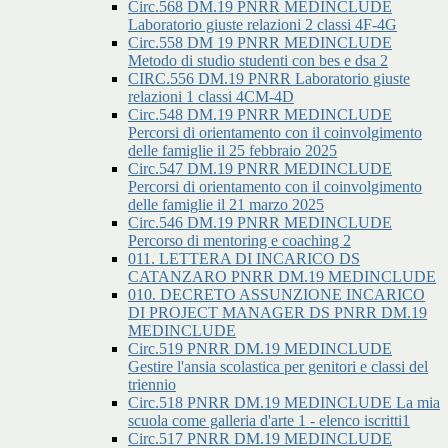
Circ.568 DM.19 PNRR MEDINCLUDE
Laboratorio giuste relazioni 2 classi 4F-4G
Circ.558 DM 19 PNRR MEDINCLUDE
Metodo di studio studenti con bes e dsa 2
CIRC.556 DM.19 PNRR Laboratorio giuste
relazioni 1 classi 4CM-4D
Circ.548 DM.19 PNRR MEDINCLUDE
Percorsi di orientamento con il coinvolgimento
delle famiglie il 25 febbraio 2025
Circ.547 DM.19 PNRR MEDINCLUDE
Percorsi di orientamento con il coinvolgimento
delle famiglie il 21 marzo 2025
Circ.546 DM.19 PNRR MEDINCLUDE
Percorso di mentoring e coaching 2
011. LETTERA DI INCARICO DS
CATANZARO PNRR DM.19 MEDINCLUDE
010. DECRETO ASSUNZIONE INCARICO
DI PROJECT MANAGER DS PNRR DM.19
MEDINCLUDE
Circ.519 PNRR DM.19 MEDINCLUDE
Gestire l'ansia scolastica per genitori e classi del
triennio
Circ.518 PNRR DM.19 MEDINCLUDE La mia
scuola come galleria d'arte 1 - elenco iscritti1
Circ.517 PNRR DM.19 MEDINCLUDE