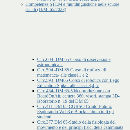
Competenze STEM e multilinguistiche nelle scuole
statali (D.M. 65/2023)
Circ.604 -DM 65 Corso di osservazione
astronomica 2
Circ.594 -DM 65 Corso di rinforzo di
matematica- alle classi 1 e 2
Circ.593 -DM65 Corso di robotica con Lego
Education Spike- alle classi 3,4,5-
Circ.454- DM 65-Videoproduzione con
BoardOnAir, camera 360, visori, stampa 3D-
laboratorio n. 19 del DM 65
Circ.411-DM 65 CORSO Cripto-Futuro:
Esplorando Web3 e Blockchain- a tutti gli
studenti
Circ.377 DM 65-Studio della fisiologia del
movimento e dei principi fisici della camminata