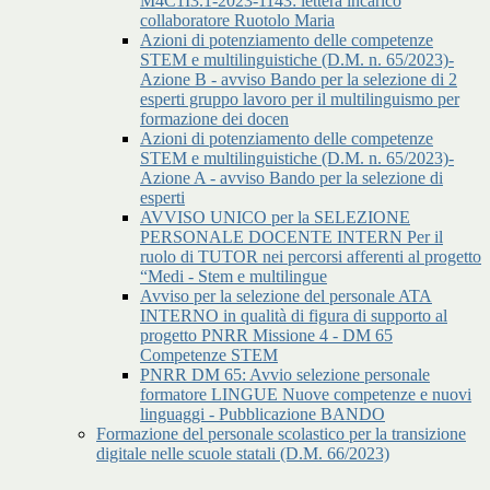
M4C1I3.1-2023-1143: lettera incarico
collaboratore Ruotolo Maria
Azioni di potenziamento delle competenze
STEM e multilinguistiche (D.M. n. 65/2023)-
Azione B - avviso Bando per la selezione di 2
esperti gruppo lavoro per il multilinguismo per
formazione dei docen
Azioni di potenziamento delle competenze
STEM e multilinguistiche (D.M. n. 65/2023)-
Azione A - avviso Bando per la selezione di
esperti
AVVISO UNICO per la SELEZIONE
PERSONALE DOCENTE INTERN Per il
ruolo di TUTOR nei percorsi afferenti al progetto
“Medi - Stem e multilingue
Avviso per la selezione del personale ATA
INTERNO in qualità di figura di supporto al
progetto PNRR Missione 4 - DM 65
Competenze STEM
PNRR DM 65: Avvio selezione personale
formatore LINGUE Nuove competenze e nuovi
linguaggi - Pubblicazione BANDO
Formazione del personale scolastico per la transizione
digitale nelle scuole statali (D.M. 66/2023)