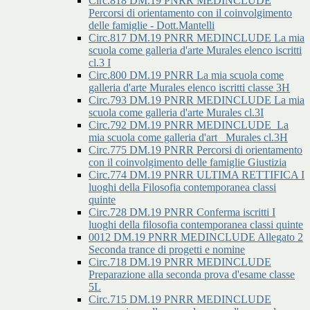
Circ.818 DM.19 PNRR MEDINCLUDE
Percorsi di orientamento con il coinvolgimento
delle famiglie - Dott.Mantelli
Circ.817 DM.19 PNRR MEDINCLUDE La mia
scuola come galleria d'arte Murales elenco iscritti
cl.3 I
Circ.800 DM.19 PNRR La mia scuola come
galleria d'arte Murales elenco iscritti classe 3H
Circ.793 DM.19 PNRR MEDINCLUDE La mia
scuola come galleria d'arte Murales cl.3I
Circ.792 DM.19 PNRR MEDINCLUDE_La
mia scuola come galleria d'art _Murales cl.3H
Circ.775 DM.19 PNRR Percorsi di orientamento
con il coinvolgimento delle famiglie Giustizia
Circ.774 DM.19 PNRR ULTIMA RETTIFICA I
luoghi della Filosofia contemporanea classi
quinte
Circ.728 DM.19 PNRR Conferma iscritti I
luoghi della filosofia contemporanea classi quinte
0012 DM.19 PNRR MEDINCLUDE Allegato 2
Seconda trance di progetti e nomine
Circ.718 DM.19 PNRR MEDINCLUDE
Preparazione alla seconda prova d'esame classe
5L
Circ.715 DM.19 PNRR MEDINCLUDE