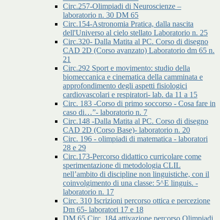
Circ.257-Olimpiadi di Neuroscienze –
laboratorio n. 30 DM 65
Circ.154-Astronomia Pratica, dalla nascita
dell'Universo al cielo stellato Laboratorio n. 25
Circ.320- Dalla Matita al PC. Corso di disegno
CAD 2D (Corso avanzato) Laboratorio dm 65 n.
21
Circ.292 Sport e movimento: studio della
biomeccanica e cinematica della camminata e
approfondimento degli aspetti fisiologici
cardiovascolari e respiratori- lab. da 11 a 15
Circ. 183 -Corso di primo soccorso - Cosa fare in
caso di…”- laboratorio n. 7
Circ.148 -Dalla Matita al PC. Corso di disegno
CAD 2D (Corso Base)- laboratorio n. 20
Circ. 196 - olimpiadi di matematica - laboratori
28 e 29
Circ.173-Percorso didattico curricolare come
sperimentazione di metodologia CLIL
nell’ambito di discipline non linguistiche, con il
coinvolgimento di una classe: 5^E linguis. -
laboratorio n. 17
Circ. 310 Iscrizioni percorso ottica e percezione
Dm 65- laboratori 17 e 18
DM 65 Circ. 184 attivazione percorso Olimpiadi