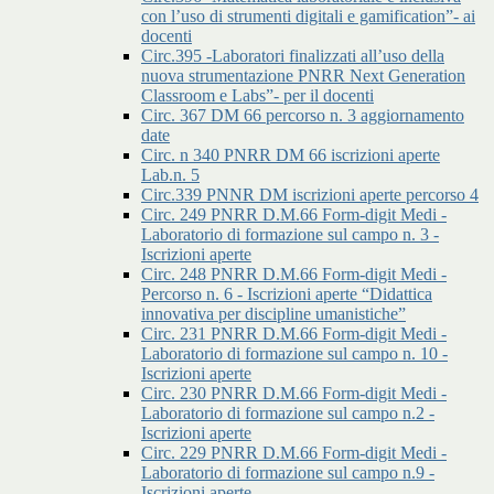
con l’uso di strumenti digitali e gamification”- ai
docenti
Circ.395 -Laboratori finalizzati all’uso della
nuova strumentazione PNRR Next Generation
Classroom e Labs”- per il docenti
Circ. 367 DM 66 percorso n. 3 aggiornamento
date
Circ. n 340 PNRR DM 66 iscrizioni aperte
Lab.n. 5
Circ.339 PNNR DM iscrizioni aperte percorso 4
Circ. 249 PNRR D.M.66 Form-digit Medi -
Laboratorio di formazione sul campo n. 3 -
Iscrizioni aperte
Circ. 248 PNRR D.M.66 Form-digit Medi -
Percorso n. 6 - Iscrizioni aperte “Didattica
innovativa per discipline umanistiche”
Circ. 231 PNRR D.M.66 Form-digit Medi -
Laboratorio di formazione sul campo n. 10 -
Iscrizioni aperte
Circ. 230 PNRR D.M.66 Form-digit Medi -
Laboratorio di formazione sul campo n.2 -
Iscrizioni aperte
Circ. 229 PNRR D.M.66 Form-digit Medi -
Laboratorio di formazione sul campo n.9 -
Iscrizioni aperte