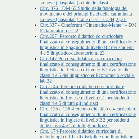
su neve (ciaspolata)-a tutte le classi
Circ. 376 - DM 65-Studio della fisiologia del
movimento e dei principi fisici della camminata
su neve (ciaspolata)- alle classi 1G,2H,2I,2L
Circ.337 - Cineforum “Cinematica-Mente” – DM
65 laboratorio n. 22
Circ.207 -Percorso didattico co-curricolare
finalizzato al conseguimento di una certificazione
linguistica in Spagnolo di livello B2 per studenti
4 e 5 linguistico-laboratorio n. 23
Circ.147-Percorso didattico co-curricolare
finalizzato al conseguimento di una certificazione
linguistica in Tedesco di livello B1 rivolto alle
classi 4 e 5 del linguistico edEconomicio sociale-
lab.22
Circ. 146 -Percorso didattico co-curricolare
finalizzato al conseguimento di una certificazione
linguistica in Inglese di livello C1 per studenti
classi 4 e 5 di tutti gli indirizzi
Circ. 135 e 136 -Percorso didattico co-curricolare
finalizzato al conseguimento di una certificazione
linguistica in Inglese di livello B2 per studenti
delle classi 4 e 5 di tutti gli indirizzi
Circ. 174-Percorso didattico curricolare di
metodologia CLIL di discipline non linguistiche,