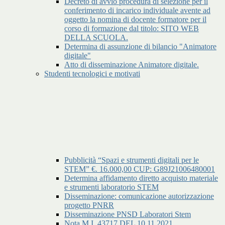
Decreto di avvio procedura di selezione per il
conferimento di incarico individuale avente ad
oggetto la nomina di docente formatore per il
corso di formazione dal titolo: SITO WEB
DELLA SCUOLA.
Determina di assunzione di bilancio "Animatore
digitale"
Atto di disseminazione Animatore digitale.
Studenti tecnologici e motivati
Pubblicità “Spazi e strumenti digitali per le
STEM” €. 16.000,00 CUP: G89J21006480001
Determina affidamento diretto acquisto materiale
e strumenti laboratorio STEM
Disseminazione: comunicazione autorizzazione
progetto PNRR
Disseminazione PNSD Laboratori Stem
Nota M.I. 43717 DEL 10.11.2021