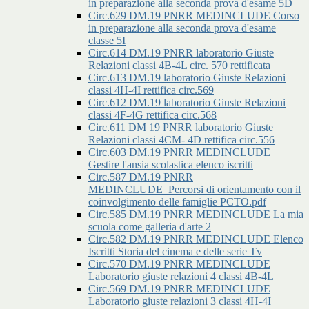
in preparazione alla seconda prova d'esame 5D
Circ.629 DM.19 PNRR MEDINCLUDE Corso
in preparazione alla seconda prova d'esame
classe 5I
Circ.614 DM.19 PNRR laboratorio Giuste
Relazioni classi 4B-4L circ. 570 rettificata
Circ.613 DM.19 laboratorio Giuste Relazioni
classi 4H-4I rettifica circ.569
Circ.612 DM.19 laboratorio Giuste Relazioni
classi 4F-4G rettifica circ.568
Circ.611 DM 19 PNRR laboratorio Giuste
Relazioni classi 4CM- 4D rettifica circ.556
Circ.603 DM.19 PNRR MEDINCLUDE
Gestire l'ansia scolastica elenco iscritti
Circ.587 DM.19 PNRR
MEDINCLUDE_Percorsi di orientamento con il
coinvolgimento delle famiglie PCTO.pdf
Circ.585 DM.19 PNRR MEDINCLUDE La mia
scuola come galleria d'arte 2
Circ.582 DM.19 PNRR MEDINCLUDE Elenco
Iscritti Storia del cinema e delle serie Tv
Circ.570 DM.19 PNRR MEDINCLUDE
Laboratorio giuste relazioni 4 classi 4B-4L
Circ.569 DM.19 PNRR MEDINCLUDE
Laboratorio giuste relazioni 3 classi 4H-4I