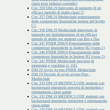
classi terze indirizzi scientifici
Circ.359 DM.19 Intervento di supporto di un
efficace metodo di studio classi 2^
Circ.357 DM.19 Medinclude potenziamento
delle competenze linguistiche inglese del livello
C1
Circ.356 DM.19 Medinclude Intervento di
supporto per lastrutturazione di un efficace
metodo di studio per studenti con Bes e Dsa
Circ.347 PNRR DM19 Potenziamento delle
competenze linguistiche in Inglese B2 (corso 1)
Circ.346 PNRR DM19 Potenziamento delle
competenze linguistiche in Inglese B2 (corso 2)
Circ.341 PNRR Medinclude percorso di
mentoring e coaching cl. 1H1
DM.19 Avvio Avviso PNRR Medinclude
DM.19 Decreto di avvio avviso Pnrr -
Medinclude
Circ.333 DM.19 MEDINCLUDE studenti con
background migratorio percorsi di mentoring e
orientamento classi quinte
Circ.332 DM.19 MEDINCLUDE studenti con
background migratorio mentoring e orientamento
classi prime
Circ.330 DM.19 MEDINCLUDE studenti con