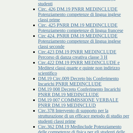
studenti
Circ. 426 DM.19 PNRR MEDINCLUDE
Potenziamento competenze di lingua inglese
classi prime
Circ. 425 PNRR DM.19 MEDINCLUDE
Potenziamento competenze di lingua francese
Circ 424. PNRR DM.19 MEDINCLUDE
Potenziamento competenze di lingua inglese
classi seconde
Circ.423 DM.19 PNRR MEDINCLUDE
Percorso di danza creativa classe 3 H
Circ.422 DM.19 PNRR MEDINCLUDE e
Meditest classi quarte e quinte non indirizzo
scientifico
DM.19 Circ.009 Decreto bis Conferimento
Incarichi PNRR MEDINCLUDE
DM.19 008 Decreto Conferimento Incarichi
PNRR DM.19 MEDINCLUDE
DM.19 007 COMMISSIONE VERBALE
PNRR DM.19 MEDINCLUD
Circ.378 Intervento di supporto per la
strutturazione di un efficace metodo di studio per
studenti classi prime
Circ.362 DM.19 Medinclude Potenziamento
delle competenze di fisica per gli studenti delle