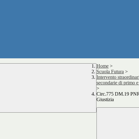
Home
>
Scuola Futura
>
Intervento straordinari
secondarie di primo e
>
Circ.775 DM.19 PNRR 
Giustizia