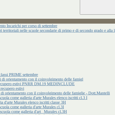
ncarichi per corso di settembre
ari territoriali nelle scuole secondarie di primo e di secondo grado e alla
classi PRIME settembre
rientamento con il coinvolgimento delle famigl
 di recupero estivi PNRR DM.19 MEDINCLUDE
cupero estivi
entamento con il coinvolgimento delle famiglie - Dott.Mantelli
ome galleria d'arte Murales elenco iscritti cl.3 I
d'arte Murales elenco iscritti classe 3H
 come galleria d'arte Murales cl.3I
a come galleria d'art _Murales cl.3H