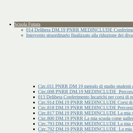
Scuola Futura
014 Delibera DM.19 PNRR MEDINCLUDE Conferimento I
Intervento straordinario finalizzato alla riduzione dei div
Circ.011 PNRR DM 19 metodo di studio studenti 
Circ.008 PNRR DM.19 MEDINCLUDE_Percorsi di o
013 Delibera Conferimento Incarichi per corsi
Circ.914 DM.19 PNRR MEDINCLUDE Corsi di re
Circ.818 DM.19 PNRR MEDINCLUDE Percorsi di ori
Circ.817 DM.19 PNRR MEDINCLUDE La mia scuola c
Circ.800 DM.19 PNRR La mia scuola come galleria 
Circ.793 DM.19 PNRR MEDINCLUDE La mia scuola
Circ.792 DM.19 PNRR MEDINCLUDE_La mia scuol