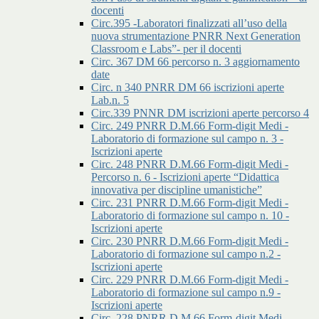
docenti
Circ.395 -Laboratori finalizzati all’uso della
nuova strumentazione PNRR Next Generation
Classroom e Labs”- per il docenti
Circ. 367 DM 66 percorso n. 3 aggiornamento
date
Circ. n 340 PNRR DM 66 iscrizioni aperte
Lab.n. 5
Circ.339 PNNR DM iscrizioni aperte percorso 4
Circ. 249 PNRR D.M.66 Form-digit Medi -
Laboratorio di formazione sul campo n. 3 -
Iscrizioni aperte
Circ. 248 PNRR D.M.66 Form-digit Medi -
Percorso n. 6 - Iscrizioni aperte “Didattica
innovativa per discipline umanistiche”
Circ. 231 PNRR D.M.66 Form-digit Medi -
Laboratorio di formazione sul campo n. 10 -
Iscrizioni aperte
Circ. 230 PNRR D.M.66 Form-digit Medi -
Laboratorio di formazione sul campo n.2 -
Iscrizioni aperte
Circ. 229 PNRR D.M.66 Form-digit Medi -
Laboratorio di formazione sul campo n.9 -
Iscrizioni aperte
Circ. 228 PNRR D.M.66 Form-digit Medi -