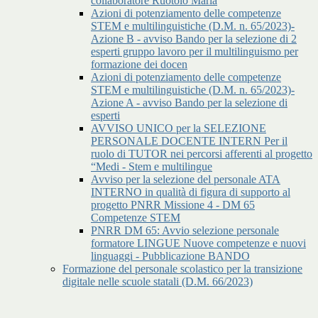
collaboratore Ruotolo Maria
Azioni di potenziamento delle competenze
STEM e multilinguistiche (D.M. n. 65/2023)-
Azione B - avviso Bando per la selezione di 2
esperti gruppo lavoro per il multilinguismo per
formazione dei docen
Azioni di potenziamento delle competenze
STEM e multilinguistiche (D.M. n. 65/2023)-
Azione A - avviso Bando per la selezione di
esperti
AVVISO UNICO per la SELEZIONE
PERSONALE DOCENTE INTERN Per il
ruolo di TUTOR nei percorsi afferenti al progetto
“Medi - Stem e multilingue
Avviso per la selezione del personale ATA
INTERNO in qualità di figura di supporto al
progetto PNRR Missione 4 - DM 65
Competenze STEM
PNRR DM 65: Avvio selezione personale
formatore LINGUE Nuove competenze e nuovi
linguaggi - Pubblicazione BANDO
Formazione del personale scolastico per la transizione
digitale nelle scuole statali (D.M. 66/2023)