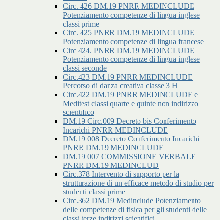
Circ. 426 DM.19 PNRR MEDINCLUDE
Potenziamento competenze di lingua inglese
classi prime
Circ. 425 PNRR DM.19 MEDINCLUDE
Potenziamento competenze di lingua francese
Circ 424. PNRR DM.19 MEDINCLUDE
Potenziamento competenze di lingua inglese
classi seconde
Circ.423 DM.19 PNRR MEDINCLUDE
Percorso di danza creativa classe 3 H
Circ.422 DM.19 PNRR MEDINCLUDE e
Meditest classi quarte e quinte non indirizzo
scientifico
DM.19 Circ.009 Decreto bis Conferimento
Incarichi PNRR MEDINCLUDE
DM.19 008 Decreto Conferimento Incarichi
PNRR DM.19 MEDINCLUDE
DM.19 007 COMMISSIONE VERBALE
PNRR DM.19 MEDINCLUD
Circ.378 Intervento di supporto per la
strutturazione di un efficace metodo di studio per
studenti classi prime
Circ.362 DM.19 Medinclude Potenziamento
delle competenze di fisica per gli studenti delle
classi terze indirizzi scientifici