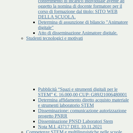
conferimento di incarico individuale avente ad
oggetto la nomina di docente formatore per il
corso di formazione dal titolo: SITO WEB
DELLA SCUOLA.
Determina di assunzione di bilancio "Animatore
digitale"
Atto di disseminazione Animatore digitale.
Studenti tecnologici e motivati
Pubblicità “Spazi e strumenti digitali per le
STEM” €. 16.000,00 CUP: G89J21006480001
Determina affidamento diretto acquisto materiale
e strumenti laboratorio STEM
Disseminazione: comunicazione autorizzazione
progetto PNRR
Disseminazione PNSD Laboratori Stem
Nota M.I. 43717 DEL 10.11.2021
Competenze STEM e multilinguistiche nelle scuole