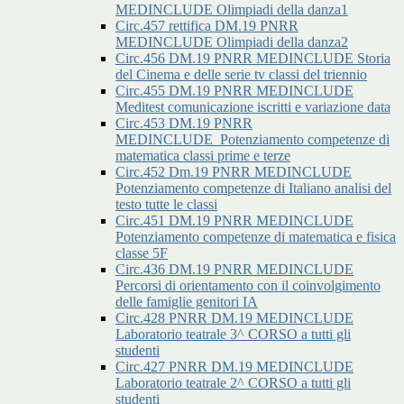
MEDINCLUDE Olimpiadi della danza1
Circ.457 rettifica DM.19 PNRR
MEDINCLUDE Olimpiadi della danza2
Circ.456 DM.19 PNRR MEDINCLUDE Storia
del Cinema e delle serie tv classi del triennio
Circ.455 DM.19 PNRR MEDINCLUDE
Meditest comunicazione iscritti e variazione data
Circ.453 DM.19 PNRR
MEDINCLUDE_Potenziamento competenze di
matematica classi prime e terze
Circ.452 Dm.19 PNRR MEDINCLUDE
Potenziamento competenze di Italiano analisi del
testo tutte le classi
Circ.451 DM.19 PNRR MEDINCLUDE
Potenziamento competenze di matematica e fisica
classe 5F
Circ.436 DM.19 PNRR MEDINCLUDE
Percorsi di orientamento con il coinvolgimento
delle famiglie genitori IA
Circ.428 PNRR DM.19 MEDINCLUDE
Laboratorio teatrale 3^ CORSO a tutti gli
studenti
Circ.427 PNRR DM.19 MEDINCLUDE
Laboratorio teatrale 2^ CORSO a tutti gli
studenti