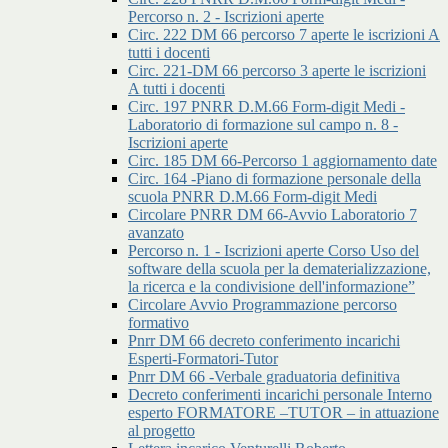
Percorso n. 2 - Iscrizioni aperte
Circ. 222 DM 66 percorso 7 aperte le iscrizioni A
tutti i docenti
Circ. 221-DM 66 percorso 3 aperte le iscrizioni
A tutti i docenti
Circ. 197 PNRR D.M.66 Form-digit Medi -
Laboratorio di formazione sul campo n. 8 -
Iscrizioni aperte
Circ. 185 DM 66-Percorso 1 aggiornamento date
Circ. 164 -Piano di formazione personale della
scuola PNRR D.M.66 Form-digit Medi
Circolare PNRR DM 66-Avvio Laboratorio 7
avanzato
Percorso n. 1 - Iscrizioni aperte Corso Uso del
software della scuola per la dematerializzazione,
la ricerca e la condivisione dell'informazione”
Circolare Avvio Programmazione percorso
formativo
Pnrr DM 66 decreto conferimento incarichi
Esperti-Formatori-Tutor
Pnrr DM 66 -Verbale graduatoria definitiva
Decreto conferimenti incarichi personale Interno
esperto FORMATORE –TUTOR – in attuazione
al progetto