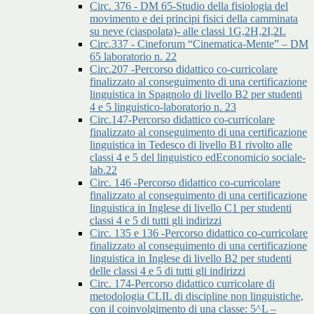
Circ. 376 - DM 65-Studio della fisiologia del
movimento e dei principi fisici della camminata
su neve (ciaspolata)- alle classi 1G,2H,2I,2L
Circ.337 - Cineforum “Cinematica-Mente” – DM
65 laboratorio n. 22
Circ.207 -Percorso didattico co-curricolare
finalizzato al conseguimento di una certificazione
linguistica in Spagnolo di livello B2 per studenti
4 e 5 linguistico-laboratorio n. 23
Circ.147-Percorso didattico co-curricolare
finalizzato al conseguimento di una certificazione
linguistica in Tedesco di livello B1 rivolto alle
classi 4 e 5 del linguistico edEconomicio sociale-
lab.22
Circ. 146 -Percorso didattico co-curricolare
finalizzato al conseguimento di una certificazione
linguistica in Inglese di livello C1 per studenti
classi 4 e 5 di tutti gli indirizzi
Circ. 135 e 136 -Percorso didattico co-curricolare
finalizzato al conseguimento di una certificazione
linguistica in Inglese di livello B2 per studenti
delle classi 4 e 5 di tutti gli indirizzi
Circ. 174-Percorso didattico curricolare di
metodologia CLIL di discipline non linguistiche,
con il coinvolgimento di una classe: 5^L –