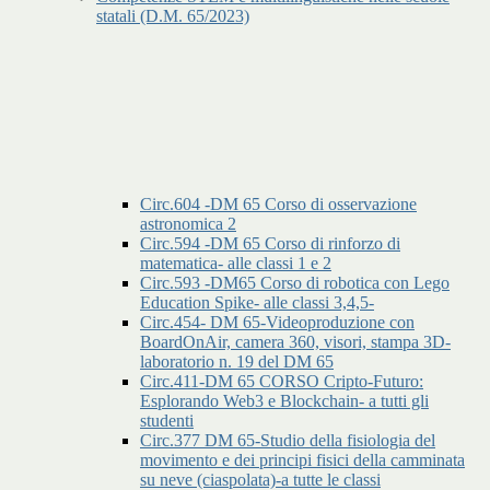
statali (D.M. 65/2023)
Circ.604 -DM 65 Corso di osservazione
astronomica 2
Circ.594 -DM 65 Corso di rinforzo di
matematica- alle classi 1 e 2
Circ.593 -DM65 Corso di robotica con Lego
Education Spike- alle classi 3,4,5-
Circ.454- DM 65-Videoproduzione con
BoardOnAir, camera 360, visori, stampa 3D-
laboratorio n. 19 del DM 65
Circ.411-DM 65 CORSO Cripto-Futuro:
Esplorando Web3 e Blockchain- a tutti gli
studenti
Circ.377 DM 65-Studio della fisiologia del
movimento e dei principi fisici della camminata
su neve (ciaspolata)-a tutte le classi