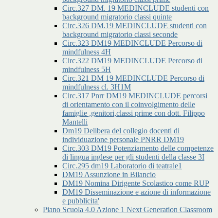
Circ.327 DM. 19 MEDINCLUDE studenti con
background migratorio classi quinte
Circ.326 DM.19 MEDINCLUDE studenti con
background migratorio classi seconde
Circ.323 DM19 MEDINCLUDE Percorso di
mindfulness 4H
Circ.322 DM19 MEDINCLUDE Percorso di
mindfulness 5H
Circ.321 DM 19 MEDINCLUDE Percorso di
mindfulness cl. 3H1M
Circ.317 Pnrr DM19 MEDINCLUDE percorsi
di orientamento con il coinvolgimento delle
famiglie ,genitori,classi prime con dott. Filippo
Mantelli
Dm19 Delibera del collegio docenti di
individuazione personale PNRR DM19
Circ.303 DM19 Potenziamento delle competenze
di lingua inglese per gli studenti della classe 3I
Circ.295 dm19 Laboratorio di teatrale1
DM19 Assunzione in Bilancio
DM19 Nomina Dirigente Scolastico come RUP
DM19 Disseminazione e azione di informazione
e pubblicita'
Piano Scuola 4.0 Azione 1 Next Generation Classroom