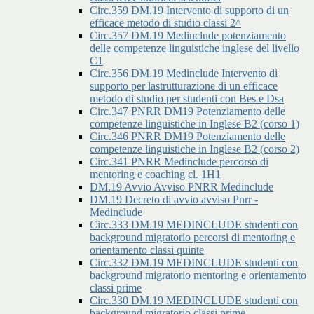
Circ.359 DM.19 Intervento di supporto di un
efficace metodo di studio classi 2^
Circ.357 DM.19 Medinclude potenziamento
delle competenze linguistiche inglese del livello
C1
Circ.356 DM.19 Medinclude Intervento di
supporto per lastrutturazione di un efficace
metodo di studio per studenti con Bes e Dsa
Circ.347 PNRR DM19 Potenziamento delle
competenze linguistiche in Inglese B2 (corso 1)
Circ.346 PNRR DM19 Potenziamento delle
competenze linguistiche in Inglese B2 (corso 2)
Circ.341 PNRR Medinclude percorso di
mentoring e coaching cl. 1H1
DM.19 Avvio Avviso PNRR Medinclude
DM.19 Decreto di avvio avviso Pnrr -
Medinclude
Circ.333 DM.19 MEDINCLUDE studenti con
background migratorio percorsi di mentoring e
orientamento classi quinte
Circ.332 DM.19 MEDINCLUDE studenti con
background migratorio mentoring e orientamento
classi prime
Circ.330 DM.19 MEDINCLUDE studenti con
background migratorio classi prime