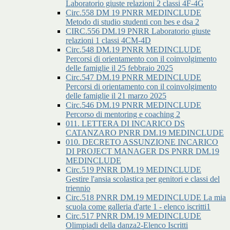
Laboratorio giuste relazioni 2 classi 4F-4G
Circ.558 DM 19 PNRR MEDINCLUDE
Metodo di studio studenti con bes e dsa 2
CIRC.556 DM.19 PNRR Laboratorio giuste
relazioni 1 classi 4CM-4D
Circ.548 DM.19 PNRR MEDINCLUDE
Percorsi di orientamento con il coinvolgimento
delle famiglie il 25 febbraio 2025
Circ.547 DM.19 PNRR MEDINCLUDE
Percorsi di orientamento con il coinvolgimento
delle famiglie il 21 marzo 2025
Circ.546 DM.19 PNRR MEDINCLUDE
Percorso di mentoring e coaching 2
011. LETTERA DI INCARICO DS
CATANZARO PNRR DM.19 MEDINCLUDE
010. DECRETO ASSUNZIONE INCARICO
DI PROJECT MANAGER DS PNRR DM.19
MEDINCLUDE
Circ.519 PNRR DM.19 MEDINCLUDE
Gestire l'ansia scolastica per genitori e classi del
triennio
Circ.518 PNRR DM.19 MEDINCLUDE La mia
scuola come galleria d'arte 1 - elenco iscritti1
Circ.517 PNRR DM.19 MEDINCLUDE
Olimpiadi della danza2-Elenco Iscritti