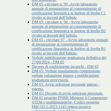
DM 65 -circolare n. 99 -Avvio laboratorio
annuale di preparazione al conseguimento di
certificazione linguistica in Inglese di livello C1
rivolto ai docenti dell’Istituto
DM 65- circolare n. 98 - Avvio laboratorio
annuale di preparazione al conseguimento di
certificazione linguistica in Inglese di livello B2
rivolto ai docenti dell’Istituto.
DM 65 - circolare 97 - Avvio laboratorio annuale
di preparazione al conseguimento di
certificazione linguistica in Inglese di livello B1
rivolto ai docenti dell’Istituto.
Verbale pubblicazione graduatoria definitiva del
27/09/2024 - DM 65
Decreto di conferimento incarichi - DM 65
DM 65: Verbale insediamento commissione;
verbale valutazione istanze e pubblicazione
graduatoria provvisoria.
DM 65: Avvio selezione personale interno -
esterno.
DM 65: Decreto di avvio selezione personale.
DM 65 progetto PNRR Missione 4 Competenze
STEM e multilinguistiche- Codice progetto
M4C1I3.1-2023-1143: lettera incarico