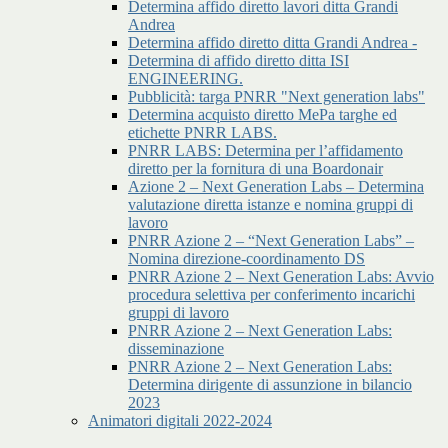
Determina affido diretto lavori ditta Grandi
Andrea
Determina affido diretto ditta Grandi Andrea -
Determina di affido diretto ditta ISI
ENGINEERING.
Pubblicità: targa PNRR "Next generation labs"
Determina acquisto diretto MePa targhe ed
etichette PNRR LABS.
PNRR LABS: Determina per l’affidamento
diretto per la fornitura di una Boardonair
Azione 2 – Next Generation Labs – Determina
valutazione diretta istanze e nomina gruppi di
lavoro
PNRR Azione 2 – “Next Generation Labs” –
Nomina direzione-coordinamento DS
PNRR Azione 2 – Next Generation Labs: Avvio
procedura selettiva per conferimento incarichi
gruppi di lavoro
PNRR Azione 2 – Next Generation Labs:
disseminazione
PNRR Azione 2 – Next Generation Labs:
Determina dirigente di assunzione in bilancio
2023
Animatori digitali 2022-2024