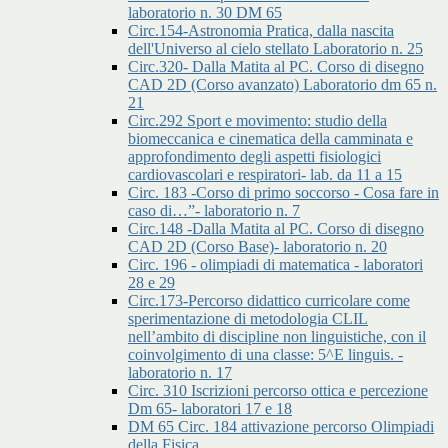
laboratorio n. 30 DM 65
Circ.154-Astronomia Pratica, dalla nascita
dell'Universo al cielo stellato Laboratorio n. 25
Circ.320- Dalla Matita al PC. Corso di disegno
CAD 2D (Corso avanzato) Laboratorio dm 65 n.
21
Circ.292 Sport e movimento: studio della
biomeccanica e cinematica della camminata e
approfondimento degli aspetti fisiologici
cardiovascolari e respiratori- lab. da 11 a 15
Circ. 183 -Corso di primo soccorso - Cosa fare in
caso di…”- laboratorio n. 7
Circ.148 -Dalla Matita al PC. Corso di disegno
CAD 2D (Corso Base)- laboratorio n. 20
Circ. 196 - olimpiadi di matematica - laboratori
28 e 29
Circ.173-Percorso didattico curricolare come
sperimentazione di metodologia CLIL
nell’ambito di discipline non linguistiche, con il
coinvolgimento di una classe: 5^E linguis. -
laboratorio n. 17
Circ. 310 Iscrizioni percorso ottica e percezione
Dm 65- laboratori 17 e 18
DM 65 Circ. 184 attivazione percorso Olimpiadi
della Fisica