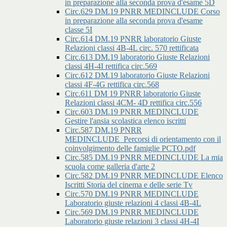
in preparazione alla seconda prova d'esame 5D
Circ.629 DM.19 PNRR MEDINCLUDE Corso
in preparazione alla seconda prova d'esame
classe 5I
Circ.614 DM.19 PNRR laboratorio Giuste
Relazioni classi 4B-4L circ. 570 rettificata
Circ.613 DM.19 laboratorio Giuste Relazioni
classi 4H-4I rettifica circ.569
Circ.612 DM.19 laboratorio Giuste Relazioni
classi 4F-4G rettifica circ.568
Circ.611 DM 19 PNRR laboratorio Giuste
Relazioni classi 4CM- 4D rettifica circ.556
Circ.603 DM.19 PNRR MEDINCLUDE
Gestire l'ansia scolastica elenco iscritti
Circ.587 DM.19 PNRR
MEDINCLUDE_Percorsi di orientamento con il
coinvolgimento delle famiglie PCTO.pdf
Circ.585 DM.19 PNRR MEDINCLUDE La mia
scuola come galleria d'arte 2
Circ.582 DM.19 PNRR MEDINCLUDE Elenco
Iscritti Storia del cinema e delle serie Tv
Circ.570 DM.19 PNRR MEDINCLUDE
Laboratorio giuste relazioni 4 classi 4B-4L
Circ.569 DM.19 PNRR MEDINCLUDE
Laboratorio giuste relazioni 3 classi 4H-4I