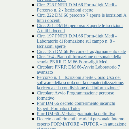
Circ. 228 PNRR D.M.66 Form-digit Medi -
Percorso n. 2 - Iscrizioni aperte
Circ. 222 DM 66 percorso 7 aperte le iscrizioni A
tutti i docenti
Circ. 221-DM 66 percorso 3 aperte le iscrizioni
A tutti i docenti
Circ. 197 PNRR D.M.66 Form-digit Medi -
Laboratorio di formazione sul campo n. 8 -
Iscrizioni aperte
Circ. 185 DM 66-Percorso 1 aggiornamento date
Circ. 164 -Piano di formazione personale della
scuola PNRR D.M.66 Form-digit Medi
Circolare PNRR DM 66-Avvio Laboratorio 7
avanzato
Percorso n. 1 - Iscrizioni aperte Corso Uso del
software della scuola per la dematerializzazione,
la ricerca e la condivisione dell'informazione”
Circolare Avvio Programmazione percorso
formativo
Pnrr DM 66 decreto conferimento incarichi
Esperti-Formatori-Tutor
Pnrr DM 66 -Verbale graduatoria definitiva
Decreto conferimenti incarichi personale Interno
esperto FORMATORE –TUTOR – in attuazione