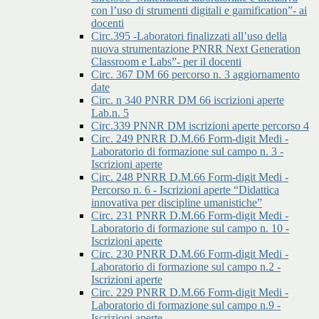
con l’uso di strumenti digitali e gamification”- ai
docenti
Circ.395 -Laboratori finalizzati all’uso della
nuova strumentazione PNRR Next Generation
Classroom e Labs”- per il docenti
Circ. 367 DM 66 percorso n. 3 aggiornamento
date
Circ. n 340 PNRR DM 66 iscrizioni aperte
Lab.n. 5
Circ.339 PNNR DM iscrizioni aperte percorso 4
Circ. 249 PNRR D.M.66 Form-digit Medi -
Laboratorio di formazione sul campo n. 3 -
Iscrizioni aperte
Circ. 248 PNRR D.M.66 Form-digit Medi -
Percorso n. 6 - Iscrizioni aperte “Didattica
innovativa per discipline umanistiche”
Circ. 231 PNRR D.M.66 Form-digit Medi -
Laboratorio di formazione sul campo n. 10 -
Iscrizioni aperte
Circ. 230 PNRR D.M.66 Form-digit Medi -
Laboratorio di formazione sul campo n.2 -
Iscrizioni aperte
Circ. 229 PNRR D.M.66 Form-digit Medi -
Laboratorio di formazione sul campo n.9 -
Iscrizioni aperte