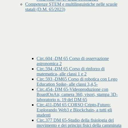
Competenze STEM e multilinguistiche nelle scuole
statali (D.M. 65/2023)
Circ.604 -DM 65 Corso di osservazione
astronomica 2
Circ.594 -DM 65 Corso di rinforzo di
matematica- alle classi 1 e 2
Circ.593 -DM65 Corso di robotica con Lego
Education Spike- alle classi 3,4,5-
Circ.454- DM 65-Videoproduzione con
BoardOnAir, camera 360, visori, stampa 3D-
laboratorio n. 19 del DM 65
Circ.411-DM 65 CORSO Cripto-Futuro:
Esplorando Web3 e Blockchain- a tutti gli
studenti
Circ.377 DM 65-Studio della fisiologia del
movimento e dei principi fisici della camminata