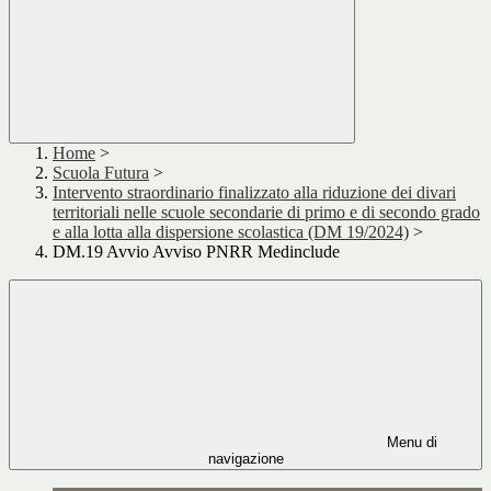
Home
>
Scuola Futura
>
Intervento straordinario finalizzato alla riduzione dei divari
territoriali nelle scuole secondarie di primo e di secondo grado
e alla lotta alla dispersione scolastica (DM 19/2024)
>
DM.19 Avvio Avviso PNRR Medinclude
Menu di
navigazione