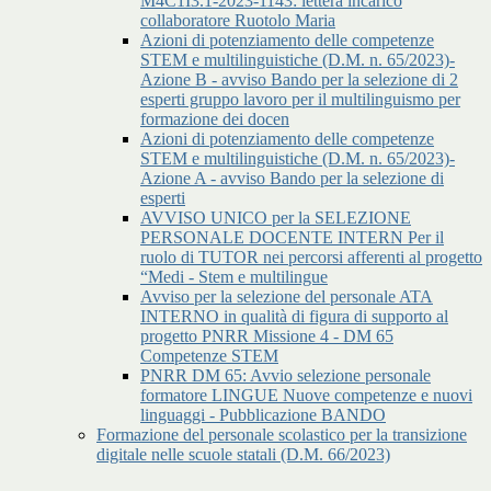
M4C1I3.1-2023-1143: lettera incarico
collaboratore Ruotolo Maria
Azioni di potenziamento delle competenze
STEM e multilinguistiche (D.M. n. 65/2023)-
Azione B - avviso Bando per la selezione di 2
esperti gruppo lavoro per il multilinguismo per
formazione dei docen
Azioni di potenziamento delle competenze
STEM e multilinguistiche (D.M. n. 65/2023)-
Azione A - avviso Bando per la selezione di
esperti
AVVISO UNICO per la SELEZIONE
PERSONALE DOCENTE INTERN Per il
ruolo di TUTOR nei percorsi afferenti al progetto
“Medi - Stem e multilingue
Avviso per la selezione del personale ATA
INTERNO in qualità di figura di supporto al
progetto PNRR Missione 4 - DM 65
Competenze STEM
PNRR DM 65: Avvio selezione personale
formatore LINGUE Nuove competenze e nuovi
linguaggi - Pubblicazione BANDO
Formazione del personale scolastico per la transizione
digitale nelle scuole statali (D.M. 66/2023)