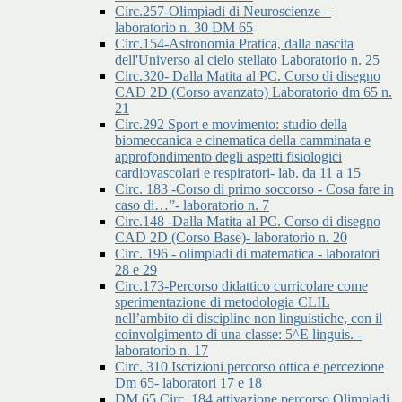
Circ.257-Olimpiadi di Neuroscienze –
laboratorio n. 30 DM 65
Circ.154-Astronomia Pratica, dalla nascita
dell'Universo al cielo stellato Laboratorio n. 25
Circ.320- Dalla Matita al PC. Corso di disegno
CAD 2D (Corso avanzato) Laboratorio dm 65 n.
21
Circ.292 Sport e movimento: studio della
biomeccanica e cinematica della camminata e
approfondimento degli aspetti fisiologici
cardiovascolari e respiratori- lab. da 11 a 15
Circ. 183 -Corso di primo soccorso - Cosa fare in
caso di…”- laboratorio n. 7
Circ.148 -Dalla Matita al PC. Corso di disegno
CAD 2D (Corso Base)- laboratorio n. 20
Circ. 196 - olimpiadi di matematica - laboratori
28 e 29
Circ.173-Percorso didattico curricolare come
sperimentazione di metodologia CLIL
nell’ambito di discipline non linguistiche, con il
coinvolgimento di una classe: 5^E linguis. -
laboratorio n. 17
Circ. 310 Iscrizioni percorso ottica e percezione
Dm 65- laboratori 17 e 18
DM 65 Circ. 184 attivazione percorso Olimpiadi