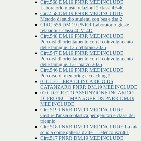
Circ.568 DM.19 PNRR MEDINCLUDE
Laboratorio giuste relazioni 2 classi 4F-4G
Circ.558 DM 19 PNRR MEDINCLUDE
Metodo di studio studenti con bes e dsa 2
CIRC.556 DM.19 PNRR Laboratorio giuste
relazioni 1 classi 4CM-4D
Circ.548 DM.19 PNRR MEDINCLUDE
Percorsi di orientamento con il coinvolgimento
delle famiglie il 25 febbraio 2025
Circ.547 DM.19 PNRR MEDINCLUDE
Percorsi di orientamento con il coinvolgimento
delle famiglie il 21 marzo 2025
Circ.546 DM.19 PNRR MEDINCLUDE
Percorso di mentoring e coaching 2
011. LETTERA DI INCARICO DS
CATANZARO PNRR DM.19 MEDINCLUDE
010. DECRETO ASSUNZIONE INCARICO
DI PROJECT MANAGER DS PNRR DM.19
MEDINCLUDE
Circ.519 PNRR DM.19 MEDINCLUDE
Gestire l'ansia scolastica per genitori e classi del
triennio
Circ.518 PNRR DM.19 MEDINCLUDE La mia
scuola come galleria d'arte 1 - elenco iscritti1
Circ.517 PNRR DM.19 MEDINCLUDE