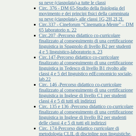
su neve (ciaspolata)-a tutte le classi
Circ. 376 - DM 65-Studio della fisiologia del
movimento e dei principi fisici della camminata
su neve (ciaspolata)- alle classi 1G,2H,2I,2L
Circ.337 - Cineforum “Cinematica-Mente” – DM
65 laboratorio n. 22
Circ.207 -Percorso didattico co-curricolare
finalizzato al conseguimento di una certificazione
linguistica in Spagnolo di livello B2 per studenti
4 e 5 linguistico-laboratorio n. 23
Circ.147-Percorso didattico co-curricolare
finalizzato al conseguimento di una certificazione
linguistica in Tedesco di livello B1 rivolto alle
classi 4 e 5 del linguistico edEconomicio sociale-
lab.22
Circ. 146 -Percorso didattico co-curricolare
finalizzato al conseguimento di una certificazione
linguistica in Inglese di livello C1 per studenti
classi 4 e 5 di tutti gli indirizzi
Circ. 135 e 136 -Percorso didattico co-curricolare
finalizzato al conseguimento di una certificazione
linguistica in Inglese di livello B2 per studenti
delle classi 4 e 5 di tutti gli indirizzi
Circ. 174-Percorso didattico curricolare di
metodologia CLIL di discipline non linguistiche,