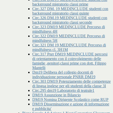
background migratorio classi prime
Circ.327 DM. 19 MEDINCLUDE studenti con
background migratorio classi quinte
Circ.326 DM.19 MEDINCLUDE studenti con
background migratorio classi seconde
Circ.323 DM19 MEDINCLUDE Percorso di
mindfulness 4H
Circ.322 DM19 MEDINCLUDE Percorso di
mindfulness 5H
Circ.321 DM 19 MEDINCLUDE Percorso di
mindfulness cl. 3H1M
Circ.317 Pnrr DM19 MEDINCLUDE percorsi
di orientamento con il coinvolgimento delle
famiglie ,genitori,classi prime con dott. Filippo
Mantelli
Dm19 Delibera del collegio docenti di
individuazione personale PNRR DM19
Circ.303 DM19 Potenziamento delle competenze
di lingua inglese per gli studenti della classe 3I
Circ.295 dm19 Laboratorio di teatrale1
DM19 Assunzione in Bilancio
DM19 Nomina Dirigente Scolastico come RUP
DM19 Disseminazione e azione di informazione
e pubblicita'