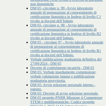
non linguistiche
DM 65 -circolare n. 99 -Avvio laboratorio
annuale di preparazione al conseguimento di
certificazione linguistica in Inglese di livello C1
rivolto ai docenti dell’Istituto
DM 65- circolare n. 98 - Avvio laboratorio
annuale di preparazione al conseguimento di
certificazione linguistica in Inglese di livello B2
rivolto ai docenti dell’Istituto.
DM 65 - circolare 97 - Avvio laboratorio annuale
di preparazione al conseguimento di
certificazione linguistica in Inglese di livello B1
rivolto ai docenti dell’Istituto.
Verbale pubblicazione graduatoria definitiva del
27/09/2024 - DM 65
Decreto di conferimento incarichi - DM 65
DM 65: Verbale insediamento commissione;
verbale valutazione istanze e pubblicazione
graduatoria provvisoria.
DM 65: Avvio selezione personale interno -
esterno.
DM 65: Decreto di avvio selezione personale.
DM 65 progetto PNRR Missione 4 Competenze
STEM e multilinguistiche- Codice progetto