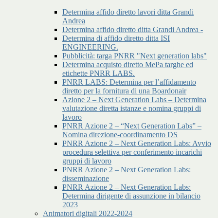
Determina affido diretto lavori ditta Grandi
Andrea
Determina affido diretto ditta Grandi Andrea -
Determina di affido diretto ditta ISI
ENGINEERING.
Pubblicità: targa PNRR "Next generation labs"
Determina acquisto diretto MePa targhe ed
etichette PNRR LABS.
PNRR LABS: Determina per l’affidamento
diretto per la fornitura di una Boardonair
Azione 2 – Next Generation Labs – Determina
valutazione diretta istanze e nomina gruppi di
lavoro
PNRR Azione 2 – “Next Generation Labs” –
Nomina direzione-coordinamento DS
PNRR Azione 2 – Next Generation Labs: Avvio
procedura selettiva per conferimento incarichi
gruppi di lavoro
PNRR Azione 2 – Next Generation Labs:
disseminazione
PNRR Azione 2 – Next Generation Labs:
Determina dirigente di assunzione in bilancio
2023
Animatori digitali 2022-2024