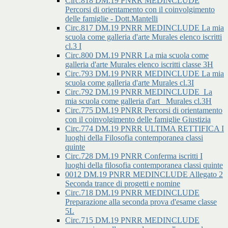
Circ.818 DM.19 PNRR MEDINCLUDE
Percorsi di orientamento con il coinvolgimento
delle famiglie - Dott.Mantelli
Circ.817 DM.19 PNRR MEDINCLUDE La mia
scuola come galleria d'arte Murales elenco iscritti
cl.3 I
Circ.800 DM.19 PNRR La mia scuola come
galleria d'arte Murales elenco iscritti classe 3H
Circ.793 DM.19 PNRR MEDINCLUDE La mia
scuola come galleria d'arte Murales cl.3I
Circ.792 DM.19 PNRR MEDINCLUDE_La
mia scuola come galleria d'art _Murales cl.3H
Circ.775 DM.19 PNRR Percorsi di orientamento
con il coinvolgimento delle famiglie Giustizia
Circ.774 DM.19 PNRR ULTIMA RETTIFICA I
luoghi della Filosofia contemporanea classi
quinte
Circ.728 DM.19 PNRR Conferma iscritti I
luoghi della filosofia contemporanea classi quinte
0012 DM.19 PNRR MEDINCLUDE Allegato 2
Seconda trance di progetti e nomine
Circ.718 DM.19 PNRR MEDINCLUDE
Preparazione alla seconda prova d'esame classe
5L
Circ.715 DM.19 PNRR MEDINCLUDE