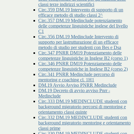
classi terze indirizzi scientifici
Circ.359 DM.19 Intervento di supporto di un
efficace metodo di studio classi 2^
Circ.357 DM.19 Medinclude potenziamento
delle competenze linguistiche inglese del livello
C1
Circ.356 DM.19 Medinclude Intervento di
supporto per lastrutturazione di un efficace
metodo di studio per studenti con Bes e Dsa
Circ.347 PNRR DM19 Potenziamento delle
competenze linguistiche in Inglese B2 (corso 1)
Circ.346 PNRR DM19 Potenziamento delle
competenze linguistiche in Inglese B2 (corso 2)
Circ.341 PNRR Medinclude percorso di
mentoring e coaching cl. 1H1
DM.19 Avvio Avviso PNRR Medinclude
DM.19 Decreto di avvio avviso Pnrr -
Medinclude
Circ.333 DM.19 MEDINCLUDE studenti con
background migratorio percorsi di mentoring e
orientamento classi quinte
Circ.332 DM.19 MEDINCLUDE studenti con
background migratorio mentoring e orientamento
classi prime
Circ.330 DM.19 MEDINCLUDE studenti con