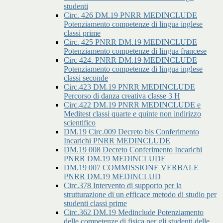
studenti
Circ. 426 DM.19 PNRR MEDINCLUDE
Potenziamento competenze di lingua inglese
classi prime
Circ. 425 PNRR DM.19 MEDINCLUDE
Potenziamento competenze di lingua francese
Circ 424. PNRR DM.19 MEDINCLUDE
Potenziamento competenze di lingua inglese
classi seconde
Circ.423 DM.19 PNRR MEDINCLUDE
Percorso di danza creativa classe 3 H
Circ.422 DM.19 PNRR MEDINCLUDE e
Meditest classi quarte e quinte non indirizzo
scientifico
DM.19 Circ.009 Decreto bis Conferimento
Incarichi PNRR MEDINCLUDE
DM.19 008 Decreto Conferimento Incarichi
PNRR DM.19 MEDINCLUDE
DM.19 007 COMMISSIONE VERBALE
PNRR DM.19 MEDINCLUD
Circ.378 Intervento di supporto per la
strutturazione di un efficace metodo di studio per
studenti classi prime
Circ.362 DM.19 Medinclude Potenziamento
delle competenze di fisica per gli studenti delle