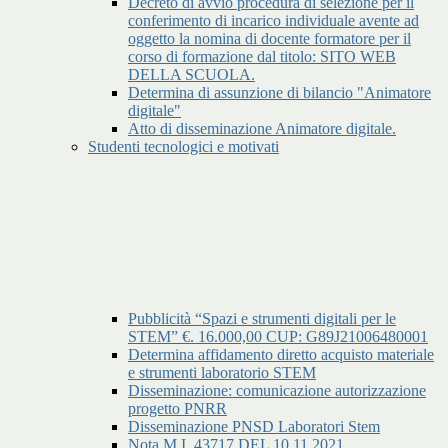
Decreto di avvio procedura di selezione per il
conferimento di incarico individuale avente ad
oggetto la nomina di docente formatore per il
corso di formazione dal titolo: SITO WEB
DELLA SCUOLA.
Determina di assunzione di bilancio "Animatore
digitale"
Atto di disseminazione Animatore digitale.
Studenti tecnologici e motivati
Pubblicità “Spazi e strumenti digitali per le
STEM” €. 16.000,00 CUP: G89J21006480001
Determina affidamento diretto acquisto materiale
e strumenti laboratorio STEM
Disseminazione: comunicazione autorizzazione
progetto PNRR
Disseminazione PNSD Laboratori Stem
Nota M.I. 43717 DEL 10.11.2021