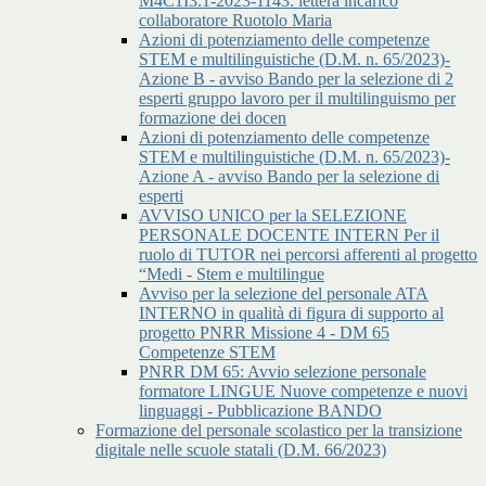
M4C1I3.1-2023-1143: lettera incarico
collaboratore Ruotolo Maria
Azioni di potenziamento delle competenze
STEM e multilinguistiche (D.M. n. 65/2023)-
Azione B - avviso Bando per la selezione di 2
esperti gruppo lavoro per il multilinguismo per
formazione dei docen
Azioni di potenziamento delle competenze
STEM e multilinguistiche (D.M. n. 65/2023)-
Azione A - avviso Bando per la selezione di
esperti
AVVISO UNICO per la SELEZIONE
PERSONALE DOCENTE INTERN Per il
ruolo di TUTOR nei percorsi afferenti al progetto
“Medi - Stem e multilingue
Avviso per la selezione del personale ATA
INTERNO in qualità di figura di supporto al
progetto PNRR Missione 4 - DM 65
Competenze STEM
PNRR DM 65: Avvio selezione personale
formatore LINGUE Nuove competenze e nuovi
linguaggi - Pubblicazione BANDO
Formazione del personale scolastico per la transizione
digitale nelle scuole statali (D.M. 66/2023)