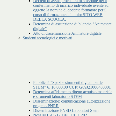
Decreto di avvio procedura di selezione per il
conferimento di incarico individuale avente ad
oggetto la nomina di docente formatore per il
corso di formazione dal titolo: SITO WEB
DELLA SCUOLA.
Determina di assunzione di bilancio "Animatore
digitale"
Atto di disseminazione Animatore digitale.
Studenti tecnologici e motivati
Pubblicità “Spazi e strumenti digitali per le
STEM” €. 16.000,00 CUP: G89J21006480001
Determina affidamento diretto acquisto materiale
e strumenti laboratorio STEM
Disseminazione: comunicazione autorizzazione
progetto PNRR
Disseminazione PNSD Laboratori Stem
Nota M.I. 43717 DEL 10.11.2021