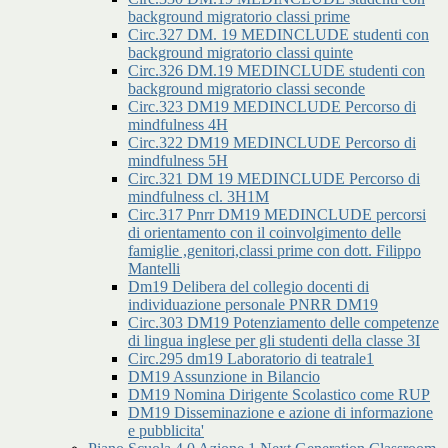
background migratorio classi prime
Circ.327 DM. 19 MEDINCLUDE studenti con
background migratorio classi quinte
Circ.326 DM.19 MEDINCLUDE studenti con
background migratorio classi seconde
Circ.323 DM19 MEDINCLUDE Percorso di
mindfulness 4H
Circ.322 DM19 MEDINCLUDE Percorso di
mindfulness 5H
Circ.321 DM 19 MEDINCLUDE Percorso di
mindfulness cl. 3H1M
Circ.317 Pnrr DM19 MEDINCLUDE percorsi
di orientamento con il coinvolgimento delle
famiglie ,genitori,classi prime con dott. Filippo
Mantelli
Dm19 Delibera del collegio docenti di
individuazione personale PNRR DM19
Circ.303 DM19 Potenziamento delle competenze
di lingua inglese per gli studenti della classe 3I
Circ.295 dm19 Laboratorio di teatrale1
DM19 Assunzione in Bilancio
DM19 Nomina Dirigente Scolastico come RUP
DM19 Disseminazione e azione di informazione
e pubblicita'