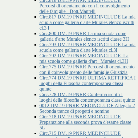
Circ.818 DM.19 PNRR MEDINCLUDE
Percorsi di orientamento con il coinvolgimento
delle famiglie - Dott.Mantelli
Circ.817 DM.19 PNRR MEDINCLUDE La mia
scuola come galleria d'arte Murales elenco iscritti
cl.3 I
Circ.800 DM.19 PNRR La mia scuola come
galleria d'arte Murales elenco iscritti classe 3H
Circ.793 DM.19 PNRR MEDINCLUDE La mia
scuola come galleria d'arte Murales cl.3I
Circ.792 DM.19 PNRR MEDINCLUDE_La
mia scuola come galleria d'art _Murales cl.3H
Circ.775 DM.19 PNRR Percorsi di orientamento
con il coinvolgimento delle famiglie Giustizia
Circ.774 DM.19 PNRR ULTIMA RETTIFICA I
luoghi della Filosofia contemporanea classi
quinte
Circ.728 DM.19 PNRR Conferma iscritti I
luoghi della filosofia contemporanea classi quinte
0012 DM.19 PNRR MEDINCLUDE Allegato 2
Seconda trance di progetti e nomine
Circ.718 DM.19 PNRR MEDINCLUDE
Preparazione alla seconda prova d'esame classe
5L
Circ.715 DM.19 PNRR MEDINCLUDE