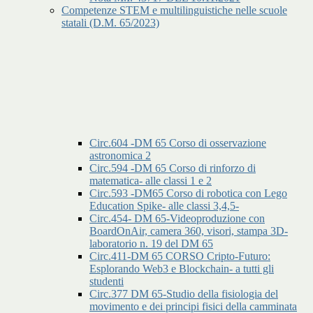
Competenze STEM e multilinguistiche nelle scuole
statali (D.M. 65/2023)
Circ.604 -DM 65 Corso di osservazione
astronomica 2
Circ.594 -DM 65 Corso di rinforzo di
matematica- alle classi 1 e 2
Circ.593 -DM65 Corso di robotica con Lego
Education Spike- alle classi 3,4,5-
Circ.454- DM 65-Videoproduzione con
BoardOnAir, camera 360, visori, stampa 3D-
laboratorio n. 19 del DM 65
Circ.411-DM 65 CORSO Cripto-Futuro:
Esplorando Web3 e Blockchain- a tutti gli
studenti
Circ.377 DM 65-Studio della fisiologia del
movimento e dei principi fisici della camminata