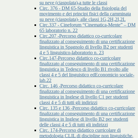
su neve (ciaspolata)-a tutte le classi
Circ. 376 - DM 65-Studio della fisiologia del
movimento e dei principi fisici della camminata
su neve (ciaspolata)- alle classi 1G,2H,2I,2L
Circ.337 - Cineforum “Cinematica-Mente” – DM
65 laboratorio n. 22
Circ.207 -Percorso didattico co-curricolare
finalizzato al conseguimento di una certificazione
linguistica in Spagnolo di livello B2 per studenti
4 e 5 linguistico-laboratorio n. 23
Circ.147-Percorso didattico co-curricolare
finalizzato al conseguimento di una certificazione
linguistica in Tedesco di livello B1 rivolto alle
classi 4 e 5 del linguistico edEconomicio sociale-
lab.22
Circ. 146 -Percorso didattico co-curricolare
finalizzato al conseguimento di una certificazione
linguistica in Inglese di livello C1 per studenti
classi 4 e 5 di tutti gli indirizzi
Circ. 135 e 136 -Percorso didattico co-curricolare
finalizzato al conseguimento di una certificazione
linguistica in Inglese di livello B2 per studenti
delle classi 4 e 5 di tutti gli indirizzi
Circ. 174-Percorso didattico curricolare di
metodologia CLIL di discipline non linguistiche,