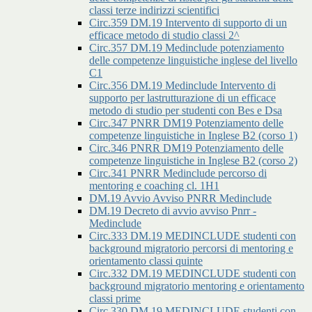
classi terze indirizzi scientifici
Circ.359 DM.19 Intervento di supporto di un
efficace metodo di studio classi 2^
Circ.357 DM.19 Medinclude potenziamento
delle competenze linguistiche inglese del livello
C1
Circ.356 DM.19 Medinclude Intervento di
supporto per lastrutturazione di un efficace
metodo di studio per studenti con Bes e Dsa
Circ.347 PNRR DM19 Potenziamento delle
competenze linguistiche in Inglese B2 (corso 1)
Circ.346 PNRR DM19 Potenziamento delle
competenze linguistiche in Inglese B2 (corso 2)
Circ.341 PNRR Medinclude percorso di
mentoring e coaching cl. 1H1
DM.19 Avvio Avviso PNRR Medinclude
DM.19 Decreto di avvio avviso Pnrr -
Medinclude
Circ.333 DM.19 MEDINCLUDE studenti con
background migratorio percorsi di mentoring e
orientamento classi quinte
Circ.332 DM.19 MEDINCLUDE studenti con
background migratorio mentoring e orientamento
classi prime
Circ.330 DM.19 MEDINCLUDE studenti con