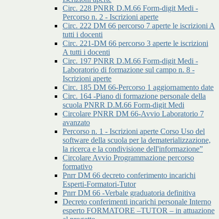
Circ. 228 PNRR D.M.66 Form-digit Medi -
Percorso n. 2 - Iscrizioni aperte
Circ. 222 DM 66 percorso 7 aperte le iscrizioni A
tutti i docenti
Circ. 221-DM 66 percorso 3 aperte le iscrizioni
A tutti i docenti
Circ. 197 PNRR D.M.66 Form-digit Medi -
Laboratorio di formazione sul campo n. 8 -
Iscrizioni aperte
Circ. 185 DM 66-Percorso 1 aggiornamento date
Circ. 164 -Piano di formazione personale della
scuola PNRR D.M.66 Form-digit Medi
Circolare PNRR DM 66-Avvio Laboratorio 7
avanzato
Percorso n. 1 - Iscrizioni aperte Corso Uso del
software della scuola per la dematerializzazione,
la ricerca e la condivisione dell'informazione”
Circolare Avvio Programmazione percorso
formativo
Pnrr DM 66 decreto conferimento incarichi
Esperti-Formatori-Tutor
Pnrr DM 66 -Verbale graduatoria definitiva
Decreto conferimenti incarichi personale Interno
esperto FORMATORE –TUTOR – in attuazione