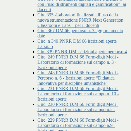
con l’uso di strumenti digitali e gamification”- ai
docenti
Circ.395 -Laboratori finalizzati all’uso della
nuova strumentazione PNRR Next Generation
Classroom e Labs”- per il docenti
Circ. 367 DM 66 percorso n. 3 aggiornamento
date
Circ. n 340 PNRR DM 66 iscrizioni aperte
Lab.n. 5
Circ.339 PNNR DM iscrizioni aperte percorso 4
Circ. 249 PNRR D.M.66 Form-digit Medi -
Laboratorio di formazione sul campo n. 3 -
Iscrizioni aperte
Circ. 248 PNRR D.M.66 Form-digit Medi -
Percorso n. 6 - Iscrizioni aperte “Didattica
innovativa per discipline umanistiche”
Circ. 231 PNRR D.M.66 Form-digit Medi -
Laboratorio di formazione sul campo n. 10 -
Iscrizioni aperte
Circ. 230 PNRR D.M.66 Form-digit Medi -
Laboratorio di formazione sul campo n.2 -
Iscrizioni aperte
Circ. 229 PNRR D.M.66 Form-digit Medi -
Laboratorio di formazione sul campo n.9 -
Iscrizioni aperte