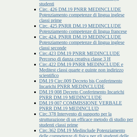
studenti
Circ. 426 DM.19 PNRR MEDINCLUDE
Potenziamento competenze di lingua inglese
classi prime
Circ. 425 PNRR DM.19 MEDINCLUDE
Potenziamento competenze di lingua francese
Circ 424. PNRR DM.19 MEDINCLUDE
Potenziamento competenze di lingua inglese
classi seconde
Circ.423 DM.19 PNRR MEDINCLUDE
Percorso di danza creativa classe 3 H
Circ.422 DM.19 PNRR MEDINCLUDE e
Meditest classi quarte e quinte non indirizzo
scientifico
DM.19 Circ.009 Decreto bis Conferimento
Incarichi PNRR MEDINCLUDE
DM.19 008 Decreto Conferimento Incarichi
PNRR DM.19 MEDINCLUDE
DM.19 007 COMMISSIONE VERBALE
PNRR DM.19 MEDINCLUD
Circ.378 Intervento di supporto per la
strutturazione di un efficace metodo di studio per
studenti classi prime
Circ.362 DM.19 Medinclude Potenziamento
delle competenze di fisica per gli studenti delle