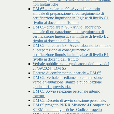
non linguistiche
DM 65 -circolare n. 99 -Avvio laboratorio
annuale di preparazione al conseguimento di
certificazione linguistica in Inglese di livello C1
rivolto ai docenti dell’Istituto
DM 65- circolare n. 98 - Avvio laboratorio
annuale di preparazione al conseguimento di
certificazione linguistica in Inglese di livello B2
rivolto ai docenti dell’Istituto.
DM 65 - circolare 97 - Avvio laboratorio annuale
di preparazione al conseguimento di
certificazione linguistica in Inglese di livello B1
rivolto ai docenti dell’Istituto.
Verbale pubblicazione graduatoria definitiva del
27/09/2024 - DM 65
Decreto di conferimento incarichi - DM 65
DM 65: Verbale insediamento commissione;
verbale valutazione istanze e pubblicazione
graduatoria provvisoria.
DM 65: Avvio selezione personale interno -
esterno.
DM 65: Decreto di avvio selezione personale.
DM 65 progetto PNRR Missione 4 Competenze
STEM e multilinguistiche- Codice progetto