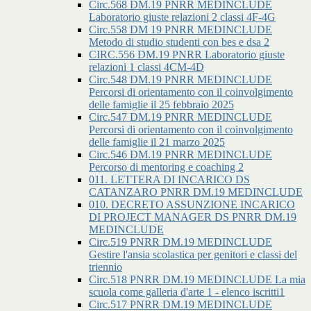
Circ.568 DM.19 PNRR MEDINCLUDE
Laboratorio giuste relazioni 2 classi 4F-4G
Circ.558 DM 19 PNRR MEDINCLUDE
Metodo di studio studenti con bes e dsa 2
CIRC.556 DM.19 PNRR Laboratorio giuste
relazioni 1 classi 4CM-4D
Circ.548 DM.19 PNRR MEDINCLUDE
Percorsi di orientamento con il coinvolgimento
delle famiglie il 25 febbraio 2025
Circ.547 DM.19 PNRR MEDINCLUDE
Percorsi di orientamento con il coinvolgimento
delle famiglie il 21 marzo 2025
Circ.546 DM.19 PNRR MEDINCLUDE
Percorso di mentoring e coaching 2
011. LETTERA DI INCARICO DS
CATANZARO PNRR DM.19 MEDINCLUDE
010. DECRETO ASSUNZIONE INCARICO
DI PROJECT MANAGER DS PNRR DM.19
MEDINCLUDE
Circ.519 PNRR DM.19 MEDINCLUDE
Gestire l'ansia scolastica per genitori e classi del
triennio
Circ.518 PNRR DM.19 MEDINCLUDE La mia
scuola come galleria d'arte 1 - elenco iscritti1
Circ.517 PNRR DM.19 MEDINCLUDE