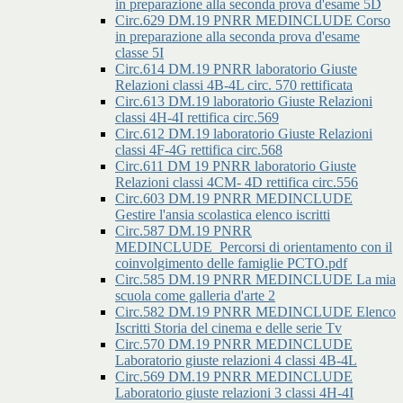
in preparazione alla seconda prova d'esame 5D
Circ.629 DM.19 PNRR MEDINCLUDE Corso
in preparazione alla seconda prova d'esame
classe 5I
Circ.614 DM.19 PNRR laboratorio Giuste
Relazioni classi 4B-4L circ. 570 rettificata
Circ.613 DM.19 laboratorio Giuste Relazioni
classi 4H-4I rettifica circ.569
Circ.612 DM.19 laboratorio Giuste Relazioni
classi 4F-4G rettifica circ.568
Circ.611 DM 19 PNRR laboratorio Giuste
Relazioni classi 4CM- 4D rettifica circ.556
Circ.603 DM.19 PNRR MEDINCLUDE
Gestire l'ansia scolastica elenco iscritti
Circ.587 DM.19 PNRR
MEDINCLUDE_Percorsi di orientamento con il
coinvolgimento delle famiglie PCTO.pdf
Circ.585 DM.19 PNRR MEDINCLUDE La mia
scuola come galleria d'arte 2
Circ.582 DM.19 PNRR MEDINCLUDE Elenco
Iscritti Storia del cinema e delle serie Tv
Circ.570 DM.19 PNRR MEDINCLUDE
Laboratorio giuste relazioni 4 classi 4B-4L
Circ.569 DM.19 PNRR MEDINCLUDE
Laboratorio giuste relazioni 3 classi 4H-4I