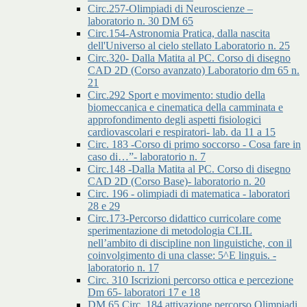
Circ.257-Olimpiadi di Neuroscienze –
laboratorio n. 30 DM 65
Circ.154-Astronomia Pratica, dalla nascita
dell'Universo al cielo stellato Laboratorio n. 25
Circ.320- Dalla Matita al PC. Corso di disegno
CAD 2D (Corso avanzato) Laboratorio dm 65 n.
21
Circ.292 Sport e movimento: studio della
biomeccanica e cinematica della camminata e
approfondimento degli aspetti fisiologici
cardiovascolari e respiratori- lab. da 11 a 15
Circ. 183 -Corso di primo soccorso - Cosa fare in
caso di…”- laboratorio n. 7
Circ.148 -Dalla Matita al PC. Corso di disegno
CAD 2D (Corso Base)- laboratorio n. 20
Circ. 196 - olimpiadi di matematica - laboratori
28 e 29
Circ.173-Percorso didattico curricolare come
sperimentazione di metodologia CLIL
nell’ambito di discipline non linguistiche, con il
coinvolgimento di una classe: 5^E linguis. -
laboratorio n. 17
Circ. 310 Iscrizioni percorso ottica e percezione
Dm 65- laboratori 17 e 18
DM 65 Circ. 184 attivazione percorso Olimpiadi