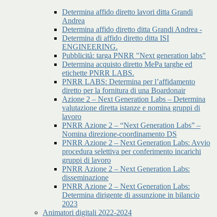
Determina affido diretto lavori ditta Grandi
Andrea
Determina affido diretto ditta Grandi Andrea -
Determina di affido diretto ditta ISI
ENGINEERING.
Pubblicità: targa PNRR "Next generation labs"
Determina acquisto diretto MePa targhe ed
etichette PNRR LABS.
PNRR LABS: Determina per l’affidamento
diretto per la fornitura di una Boardonair
Azione 2 – Next Generation Labs – Determina
valutazione diretta istanze e nomina gruppi di
lavoro
PNRR Azione 2 – “Next Generation Labs” –
Nomina direzione-coordinamento DS
PNRR Azione 2 – Next Generation Labs: Avvio
procedura selettiva per conferimento incarichi
gruppi di lavoro
PNRR Azione 2 – Next Generation Labs:
disseminazione
PNRR Azione 2 – Next Generation Labs:
Determina dirigente di assunzione in bilancio
2023
Animatori digitali 2022-2024