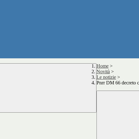
Home
>
Novità
>
Le notizie
>
Pnrr DM 66 decreto c