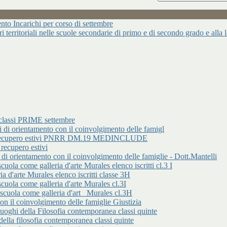
ncarichi per corso di settembre
ari territoriali nelle scuole secondarie di primo e di secondo grado e alla
classi PRIME settembre
rientamento con il coinvolgimento delle famigl
 di recupero estivi PNRR DM.19 MEDINCLUDE
cupero estivi
entamento con il coinvolgimento delle famiglie - Dott.Mantelli
ome galleria d'arte Murales elenco iscritti cl.3 I
d'arte Murales elenco iscritti classe 3H
 come galleria d'arte Murales cl.3I
a come galleria d'art _Murales cl.3H
 il coinvolgimento delle famiglie Giustizia
 della Filosofia contemporanea classi quinte
lla filosofia contemporanea classi quinte