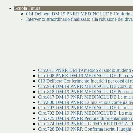
Scuola Futura
014 Delibera DM.19 PNRR MEDINCLUDE Conferimento I
Intervento straordinario finalizzato alla riduzione dei div
Circ.011 PNRR DM 19 metodo di studio studenti 
Circ.008 PNRR DM.19 MEDINCLUDE_Percorsi di o
013 Delibera Conferimento Incarichi per corsi
Circ.914 DM.19 PNRR MEDINCLUDE Corsi di re
Circ.818 DM.19 PNRR MEDINCLUDE Percorsi di ori
Circ.817 DM.19 PNRR MEDINCLUDE La mia scuola c
Circ.800 DM.19 PNRR La mia scuola come galleria 
Circ.793 DM.19 PNRR MEDINCLUDE La mia scuola
Circ.792 DM.19 PNRR MEDINCLUDE_La mia scuol
Circ.775 DM.19 PNRR Percorsi di orientamento con
Circ.774 DM.19 PNRR ULTIMA RETTIFICA I luoghi
Circ.728 DM.19 PNRR Conferma iscritti I luoghi de