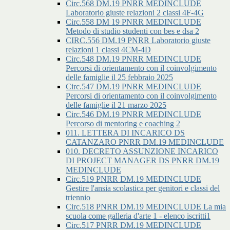
Circ.568 DM.19 PNRR MEDINCLUDE
Laboratorio giuste relazioni 2 classi 4F-4G
Circ.558 DM 19 PNRR MEDINCLUDE
Metodo di studio studenti con bes e dsa 2
CIRC.556 DM.19 PNRR Laboratorio giuste
relazioni 1 classi 4CM-4D
Circ.548 DM.19 PNRR MEDINCLUDE
Percorsi di orientamento con il coinvolgimento
delle famiglie il 25 febbraio 2025
Circ.547 DM.19 PNRR MEDINCLUDE
Percorsi di orientamento con il coinvolgimento
delle famiglie il 21 marzo 2025
Circ.546 DM.19 PNRR MEDINCLUDE
Percorso di mentoring e coaching 2
011. LETTERA DI INCARICO DS
CATANZARO PNRR DM.19 MEDINCLUDE
010. DECRETO ASSUNZIONE INCARICO
DI PROJECT MANAGER DS PNRR DM.19
MEDINCLUDE
Circ.519 PNRR DM.19 MEDINCLUDE
Gestire l'ansia scolastica per genitori e classi del
triennio
Circ.518 PNRR DM.19 MEDINCLUDE La mia
scuola come galleria d'arte 1 - elenco iscritti1
Circ.517 PNRR DM.19 MEDINCLUDE