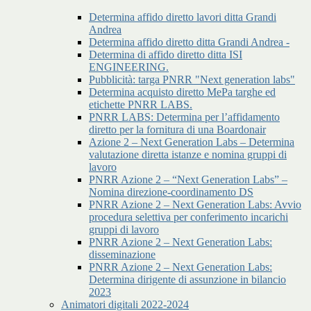
Determina affido diretto lavori ditta Grandi
Andrea
Determina affido diretto ditta Grandi Andrea -
Determina di affido diretto ditta ISI
ENGINEERING.
Pubblicità: targa PNRR "Next generation labs"
Determina acquisto diretto MePa targhe ed
etichette PNRR LABS.
PNRR LABS: Determina per l’affidamento
diretto per la fornitura di una Boardonair
Azione 2 – Next Generation Labs – Determina
valutazione diretta istanze e nomina gruppi di
lavoro
PNRR Azione 2 – “Next Generation Labs” –
Nomina direzione-coordinamento DS
PNRR Azione 2 – Next Generation Labs: Avvio
procedura selettiva per conferimento incarichi
gruppi di lavoro
PNRR Azione 2 – Next Generation Labs:
disseminazione
PNRR Azione 2 – Next Generation Labs:
Determina dirigente di assunzione in bilancio
2023
Animatori digitali 2022-2024