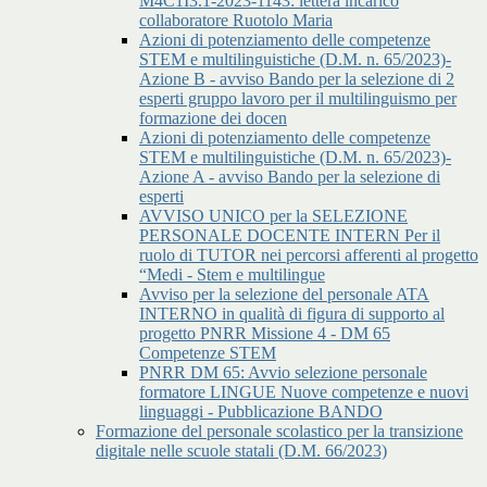
M4C1I3.1-2023-1143: lettera incarico
collaboratore Ruotolo Maria
Azioni di potenziamento delle competenze
STEM e multilinguistiche (D.M. n. 65/2023)-
Azione B - avviso Bando per la selezione di 2
esperti gruppo lavoro per il multilinguismo per
formazione dei docen
Azioni di potenziamento delle competenze
STEM e multilinguistiche (D.M. n. 65/2023)-
Azione A - avviso Bando per la selezione di
esperti
AVVISO UNICO per la SELEZIONE
PERSONALE DOCENTE INTERN Per il
ruolo di TUTOR nei percorsi afferenti al progetto
“Medi - Stem e multilingue
Avviso per la selezione del personale ATA
INTERNO in qualità di figura di supporto al
progetto PNRR Missione 4 - DM 65
Competenze STEM
PNRR DM 65: Avvio selezione personale
formatore LINGUE Nuove competenze e nuovi
linguaggi - Pubblicazione BANDO
Formazione del personale scolastico per la transizione
digitale nelle scuole statali (D.M. 66/2023)