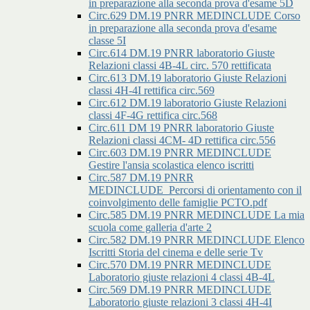
in preparazione alla seconda prova d'esame 5D
Circ.629 DM.19 PNRR MEDINCLUDE Corso
in preparazione alla seconda prova d'esame
classe 5I
Circ.614 DM.19 PNRR laboratorio Giuste
Relazioni classi 4B-4L circ. 570 rettificata
Circ.613 DM.19 laboratorio Giuste Relazioni
classi 4H-4I rettifica circ.569
Circ.612 DM.19 laboratorio Giuste Relazioni
classi 4F-4G rettifica circ.568
Circ.611 DM 19 PNRR laboratorio Giuste
Relazioni classi 4CM- 4D rettifica circ.556
Circ.603 DM.19 PNRR MEDINCLUDE
Gestire l'ansia scolastica elenco iscritti
Circ.587 DM.19 PNRR
MEDINCLUDE_Percorsi di orientamento con il
coinvolgimento delle famiglie PCTO.pdf
Circ.585 DM.19 PNRR MEDINCLUDE La mia
scuola come galleria d'arte 2
Circ.582 DM.19 PNRR MEDINCLUDE Elenco
Iscritti Storia del cinema e delle serie Tv
Circ.570 DM.19 PNRR MEDINCLUDE
Laboratorio giuste relazioni 4 classi 4B-4L
Circ.569 DM.19 PNRR MEDINCLUDE
Laboratorio giuste relazioni 3 classi 4H-4I