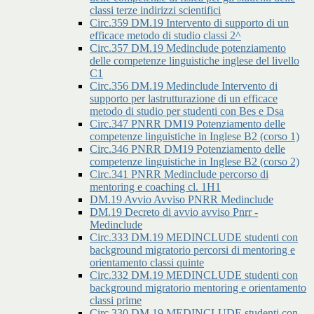
classi terze indirizzi scientifici
Circ.359 DM.19 Intervento di supporto di un
efficace metodo di studio classi 2^
Circ.357 DM.19 Medinclude potenziamento
delle competenze linguistiche inglese del livello
C1
Circ.356 DM.19 Medinclude Intervento di
supporto per lastrutturazione di un efficace
metodo di studio per studenti con Bes e Dsa
Circ.347 PNRR DM19 Potenziamento delle
competenze linguistiche in Inglese B2 (corso 1)
Circ.346 PNRR DM19 Potenziamento delle
competenze linguistiche in Inglese B2 (corso 2)
Circ.341 PNRR Medinclude percorso di
mentoring e coaching cl. 1H1
DM.19 Avvio Avviso PNRR Medinclude
DM.19 Decreto di avvio avviso Pnrr -
Medinclude
Circ.333 DM.19 MEDINCLUDE studenti con
background migratorio percorsi di mentoring e
orientamento classi quinte
Circ.332 DM.19 MEDINCLUDE studenti con
background migratorio mentoring e orientamento
classi prime
Circ.330 DM.19 MEDINCLUDE studenti con