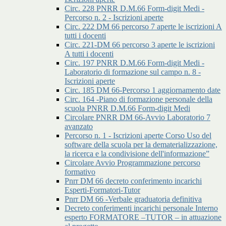
Circ. 228 PNRR D.M.66 Form-digit Medi -
Percorso n. 2 - Iscrizioni aperte
Circ. 222 DM 66 percorso 7 aperte le iscrizioni A
tutti i docenti
Circ. 221-DM 66 percorso 3 aperte le iscrizioni
A tutti i docenti
Circ. 197 PNRR D.M.66 Form-digit Medi -
Laboratorio di formazione sul campo n. 8 -
Iscrizioni aperte
Circ. 185 DM 66-Percorso 1 aggiornamento date
Circ. 164 -Piano di formazione personale della
scuola PNRR D.M.66 Form-digit Medi
Circolare PNRR DM 66-Avvio Laboratorio 7
avanzato
Percorso n. 1 - Iscrizioni aperte Corso Uso del
software della scuola per la dematerializzazione,
la ricerca e la condivisione dell'informazione”
Circolare Avvio Programmazione percorso
formativo
Pnrr DM 66 decreto conferimento incarichi
Esperti-Formatori-Tutor
Pnrr DM 66 -Verbale graduatoria definitiva
Decreto conferimenti incarichi personale Interno
esperto FORMATORE –TUTOR – in attuazione