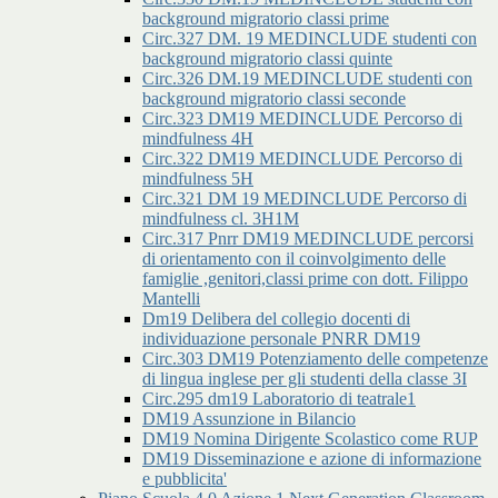
background migratorio classi prime
Circ.327 DM. 19 MEDINCLUDE studenti con
background migratorio classi quinte
Circ.326 DM.19 MEDINCLUDE studenti con
background migratorio classi seconde
Circ.323 DM19 MEDINCLUDE Percorso di
mindfulness 4H
Circ.322 DM19 MEDINCLUDE Percorso di
mindfulness 5H
Circ.321 DM 19 MEDINCLUDE Percorso di
mindfulness cl. 3H1M
Circ.317 Pnrr DM19 MEDINCLUDE percorsi
di orientamento con il coinvolgimento delle
famiglie ,genitori,classi prime con dott. Filippo
Mantelli
Dm19 Delibera del collegio docenti di
individuazione personale PNRR DM19
Circ.303 DM19 Potenziamento delle competenze
di lingua inglese per gli studenti della classe 3I
Circ.295 dm19 Laboratorio di teatrale1
DM19 Assunzione in Bilancio
DM19 Nomina Dirigente Scolastico come RUP
DM19 Disseminazione e azione di informazione
e pubblicita'