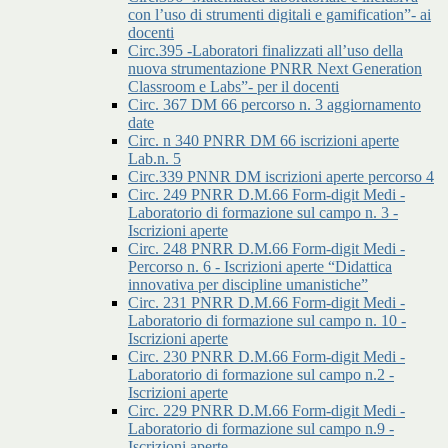
con l’uso di strumenti digitali e gamification”- ai
docenti
Circ.395 -Laboratori finalizzati all’uso della
nuova strumentazione PNRR Next Generation
Classroom e Labs”- per il docenti
Circ. 367 DM 66 percorso n. 3 aggiornamento
date
Circ. n 340 PNRR DM 66 iscrizioni aperte
Lab.n. 5
Circ.339 PNNR DM iscrizioni aperte percorso 4
Circ. 249 PNRR D.M.66 Form-digit Medi -
Laboratorio di formazione sul campo n. 3 -
Iscrizioni aperte
Circ. 248 PNRR D.M.66 Form-digit Medi -
Percorso n. 6 - Iscrizioni aperte “Didattica
innovativa per discipline umanistiche”
Circ. 231 PNRR D.M.66 Form-digit Medi -
Laboratorio di formazione sul campo n. 10 -
Iscrizioni aperte
Circ. 230 PNRR D.M.66 Form-digit Medi -
Laboratorio di formazione sul campo n.2 -
Iscrizioni aperte
Circ. 229 PNRR D.M.66 Form-digit Medi -
Laboratorio di formazione sul campo n.9 -
Iscrizioni aperte