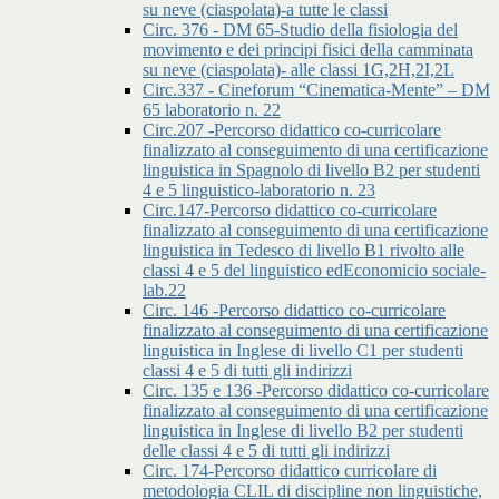
su neve (ciaspolata)-a tutte le classi
Circ. 376 - DM 65-Studio della fisiologia del
movimento e dei principi fisici della camminata
su neve (ciaspolata)- alle classi 1G,2H,2I,2L
Circ.337 - Cineforum “Cinematica-Mente” – DM
65 laboratorio n. 22
Circ.207 -Percorso didattico co-curricolare
finalizzato al conseguimento di una certificazione
linguistica in Spagnolo di livello B2 per studenti
4 e 5 linguistico-laboratorio n. 23
Circ.147-Percorso didattico co-curricolare
finalizzato al conseguimento di una certificazione
linguistica in Tedesco di livello B1 rivolto alle
classi 4 e 5 del linguistico edEconomicio sociale-
lab.22
Circ. 146 -Percorso didattico co-curricolare
finalizzato al conseguimento di una certificazione
linguistica in Inglese di livello C1 per studenti
classi 4 e 5 di tutti gli indirizzi
Circ. 135 e 136 -Percorso didattico co-curricolare
finalizzato al conseguimento di una certificazione
linguistica in Inglese di livello B2 per studenti
delle classi 4 e 5 di tutti gli indirizzi
Circ. 174-Percorso didattico curricolare di
metodologia CLIL di discipline non linguistiche,