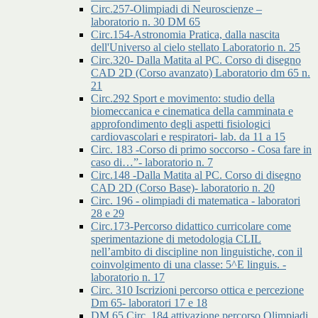
Circ.257-Olimpiadi di Neuroscienze –
laboratorio n. 30 DM 65
Circ.154-Astronomia Pratica, dalla nascita
dell'Universo al cielo stellato Laboratorio n. 25
Circ.320- Dalla Matita al PC. Corso di disegno
CAD 2D (Corso avanzato) Laboratorio dm 65 n.
21
Circ.292 Sport e movimento: studio della
biomeccanica e cinematica della camminata e
approfondimento degli aspetti fisiologici
cardiovascolari e respiratori- lab. da 11 a 15
Circ. 183 -Corso di primo soccorso - Cosa fare in
caso di…”- laboratorio n. 7
Circ.148 -Dalla Matita al PC. Corso di disegno
CAD 2D (Corso Base)- laboratorio n. 20
Circ. 196 - olimpiadi di matematica - laboratori
28 e 29
Circ.173-Percorso didattico curricolare come
sperimentazione di metodologia CLIL
nell’ambito di discipline non linguistiche, con il
coinvolgimento di una classe: 5^E linguis. -
laboratorio n. 17
Circ. 310 Iscrizioni percorso ottica e percezione
Dm 65- laboratori 17 e 18
DM 65 Circ. 184 attivazione percorso Olimpiadi