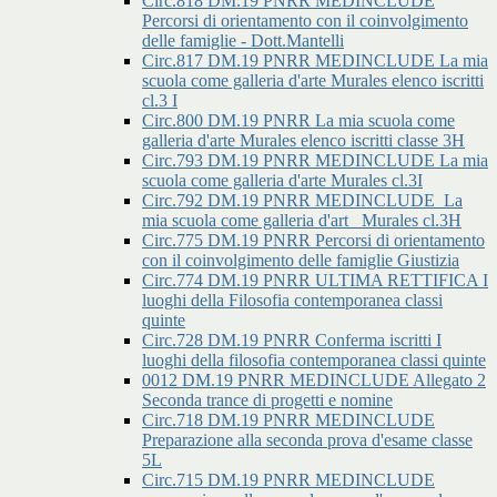
Circ.818 DM.19 PNRR MEDINCLUDE
Percorsi di orientamento con il coinvolgimento
delle famiglie - Dott.Mantelli
Circ.817 DM.19 PNRR MEDINCLUDE La mia
scuola come galleria d'arte Murales elenco iscritti
cl.3 I
Circ.800 DM.19 PNRR La mia scuola come
galleria d'arte Murales elenco iscritti classe 3H
Circ.793 DM.19 PNRR MEDINCLUDE La mia
scuola come galleria d'arte Murales cl.3I
Circ.792 DM.19 PNRR MEDINCLUDE_La
mia scuola come galleria d'art _Murales cl.3H
Circ.775 DM.19 PNRR Percorsi di orientamento
con il coinvolgimento delle famiglie Giustizia
Circ.774 DM.19 PNRR ULTIMA RETTIFICA I
luoghi della Filosofia contemporanea classi
quinte
Circ.728 DM.19 PNRR Conferma iscritti I
luoghi della filosofia contemporanea classi quinte
0012 DM.19 PNRR MEDINCLUDE Allegato 2
Seconda trance di progetti e nomine
Circ.718 DM.19 PNRR MEDINCLUDE
Preparazione alla seconda prova d'esame classe
5L
Circ.715 DM.19 PNRR MEDINCLUDE