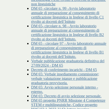
non linguistiche
DM 65 -circolare n. 99 -Avvio laboratorio
annuale di preparazione al conseguimento di
certificazione linguistica in Inglese di livello C1
rivolto ai docenti dell’Istituto
DM 65- circolare n. 98 - Avvio laboratorio
annuale di preparazione al conseguimento di
certificazione linguistica in Inglese di livello B2
rivolto ai docenti dell’Istituto.
DM 65 - circolare 97 - Avvio laboratorio annuale
di preparazione al conseguimento di
certificazione linguistica in Inglese di livello B1
rivolto ai docenti dell’Istituto.
Verbale pubblicazione graduatoria definitiva del
27/09/2024 - DM 65
Decreto di conferimento incarichi - DM 65
DM 65: Verbale insediamento commissione;
verbale valutazione istanze e pubblicazione
graduatoria provvisoria.
DM 65: Avvio selezione personale interno -
esterno.
DM 65: Decreto di avvio selezione personale.
DM 65 progetto PNRR Missione 4 Competenze
STEM e multilinguistiche- Codice progetto