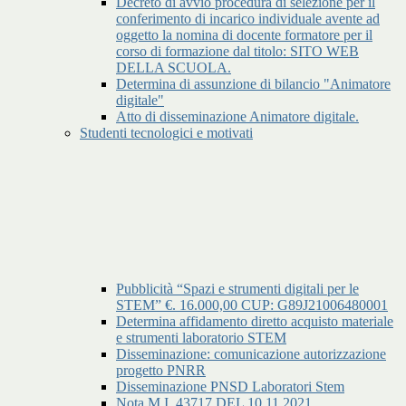
Decreto di avvio procedura di selezione per il
conferimento di incarico individuale avente ad
oggetto la nomina di docente formatore per il
corso di formazione dal titolo: SITO WEB
DELLA SCUOLA.
Determina di assunzione di bilancio "Animatore
digitale"
Atto di disseminazione Animatore digitale.
Studenti tecnologici e motivati
Pubblicità “Spazi e strumenti digitali per le
STEM” €. 16.000,00 CUP: G89J21006480001
Determina affidamento diretto acquisto materiale
e strumenti laboratorio STEM
Disseminazione: comunicazione autorizzazione
progetto PNRR
Disseminazione PNSD Laboratori Stem
Nota M.I. 43717 DEL 10.11.2021