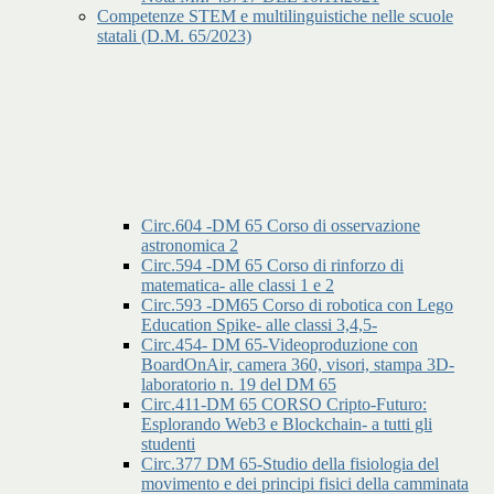
Competenze STEM e multilinguistiche nelle scuole
statali (D.M. 65/2023)
Circ.604 -DM 65 Corso di osservazione
astronomica 2
Circ.594 -DM 65 Corso di rinforzo di
matematica- alle classi 1 e 2
Circ.593 -DM65 Corso di robotica con Lego
Education Spike- alle classi 3,4,5-
Circ.454- DM 65-Videoproduzione con
BoardOnAir, camera 360, visori, stampa 3D-
laboratorio n. 19 del DM 65
Circ.411-DM 65 CORSO Cripto-Futuro:
Esplorando Web3 e Blockchain- a tutti gli
studenti
Circ.377 DM 65-Studio della fisiologia del
movimento e dei principi fisici della camminata