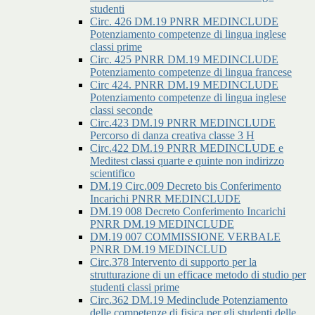
studenti
Circ. 426 DM.19 PNRR MEDINCLUDE
Potenziamento competenze di lingua inglese
classi prime
Circ. 425 PNRR DM.19 MEDINCLUDE
Potenziamento competenze di lingua francese
Circ 424. PNRR DM.19 MEDINCLUDE
Potenziamento competenze di lingua inglese
classi seconde
Circ.423 DM.19 PNRR MEDINCLUDE
Percorso di danza creativa classe 3 H
Circ.422 DM.19 PNRR MEDINCLUDE e
Meditest classi quarte e quinte non indirizzo
scientifico
DM.19 Circ.009 Decreto bis Conferimento
Incarichi PNRR MEDINCLUDE
DM.19 008 Decreto Conferimento Incarichi
PNRR DM.19 MEDINCLUDE
DM.19 007 COMMISSIONE VERBALE
PNRR DM.19 MEDINCLUD
Circ.378 Intervento di supporto per la
strutturazione di un efficace metodo di studio per
studenti classi prime
Circ.362 DM.19 Medinclude Potenziamento
delle competenze di fisica per gli studenti delle