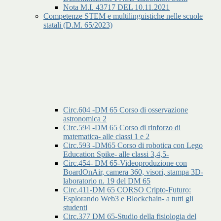
Nota M.I. 43717 DEL 10.11.2021
Competenze STEM e multilinguistiche nelle scuole
statali (D.M. 65/2023)
Circ.604 -DM 65 Corso di osservazione
astronomica 2
Circ.594 -DM 65 Corso di rinforzo di
matematica- alle classi 1 e 2
Circ.593 -DM65 Corso di robotica con Lego
Education Spike- alle classi 3,4,5-
Circ.454- DM 65-Videoproduzione con
BoardOnAir, camera 360, visori, stampa 3D-
laboratorio n. 19 del DM 65
Circ.411-DM 65 CORSO Cripto-Futuro:
Esplorando Web3 e Blockchain- a tutti gli
studenti
Circ.377 DM 65-Studio della fisiologia del