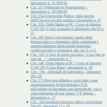
laboratorio n. 31 DM 65
Circ.257-Olimpiadi di Neuroscienze –
laboratorio n. 30 DM 65
Circ.154-Astronomia Pratica, dalla nascita
dell'Universo al cielo stellato Laboratorio n. 25
Circ.320- Dalla Matita al PC. Corso di disegno
CAD 2D (Corso avanzato) Laboratorio dm 65 n.
21
Circ.292 Sport e movimento: studio della
biomeccanica e cinematica della camminata e
approfondimento degli aspetti fisiologici
cardiovascolari e respiratori- lab. da 11 a 15
Circ. 183 -Corso di primo soccorso - Cosa fare in
caso di…”- laboratorio n. 7
Circ.148 -Dalla Matita al PC. Corso di disegno
CAD 2D (Corso Base)- laboratorio n. 20
Circ. 196 - olimpiadi di matematica - laboratori
28 e 29
Circ.173-Percorso didattico curricolare come
sperimentazione di metodologia CLIL
nell’ambito di discipline non linguistiche, con il
coinvolgimento di una classe: 5^E linguis. -
laboratorio n. 17
Circ. 310 Iscrizioni percorso ottica e percezione
Dm 65- laboratori 17 e 18