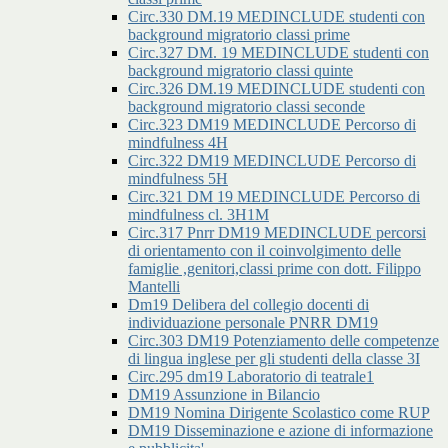
Circ.330 DM.19 MEDINCLUDE studenti con
background migratorio classi prime
Circ.327 DM. 19 MEDINCLUDE studenti con
background migratorio classi quinte
Circ.326 DM.19 MEDINCLUDE studenti con
background migratorio classi seconde
Circ.323 DM19 MEDINCLUDE Percorso di
mindfulness 4H
Circ.322 DM19 MEDINCLUDE Percorso di
mindfulness 5H
Circ.321 DM 19 MEDINCLUDE Percorso di
mindfulness cl. 3H1M
Circ.317 Pnrr DM19 MEDINCLUDE percorsi
di orientamento con il coinvolgimento delle
famiglie ,genitori,classi prime con dott. Filippo
Mantelli
Dm19 Delibera del collegio docenti di
individuazione personale PNRR DM19
Circ.303 DM19 Potenziamento delle competenze
di lingua inglese per gli studenti della classe 3I
Circ.295 dm19 Laboratorio di teatrale1
DM19 Assunzione in Bilancio
DM19 Nomina Dirigente Scolastico come RUP
DM19 Disseminazione e azione di informazione