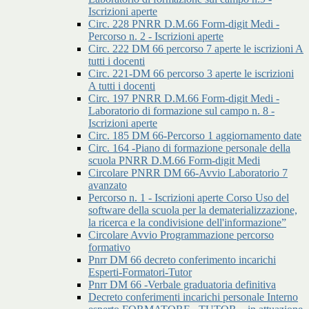
Iscrizioni aperte
Circ. 228 PNRR D.M.66 Form-digit Medi -
Percorso n. 2 - Iscrizioni aperte
Circ. 222 DM 66 percorso 7 aperte le iscrizioni A
tutti i docenti
Circ. 221-DM 66 percorso 3 aperte le iscrizioni
A tutti i docenti
Circ. 197 PNRR D.M.66 Form-digit Medi -
Laboratorio di formazione sul campo n. 8 -
Iscrizioni aperte
Circ. 185 DM 66-Percorso 1 aggiornamento date
Circ. 164 -Piano di formazione personale della
scuola PNRR D.M.66 Form-digit Medi
Circolare PNRR DM 66-Avvio Laboratorio 7
avanzato
Percorso n. 1 - Iscrizioni aperte Corso Uso del
software della scuola per la dematerializzazione,
la ricerca e la condivisione dell'informazione”
Circolare Avvio Programmazione percorso
formativo
Pnrr DM 66 decreto conferimento incarichi
Esperti-Formatori-Tutor
Pnrr DM 66 -Verbale graduatoria definitiva
Decreto conferimenti incarichi personale Interno