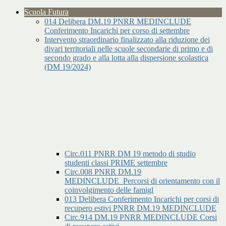
Scuola Futura
014 Delibera DM.19 PNRR MEDINCLUDE
Conferimento Incarichi per corso di settembre
Intervento straordinario finalizzato alla riduzione dei
divari territoriali nelle scuole secondarie di primo e di
secondo grado e alla lotta alla dispersione scolastica
(DM 19/2024)
Circ.011 PNRR DM 19 metodo di studio
studenti classi PRIME settembre
Circ.008 PNRR DM.19
MEDINCLUDE_Percorsi di orientamento con il
coinvolgimento delle famigl
013 Delibera Conferimento Incarichi per corsi di
recupero estivi PNRR DM.19 MEDINCLUDE
Circ.914 DM.19 PNRR MEDINCLUDE Corsi