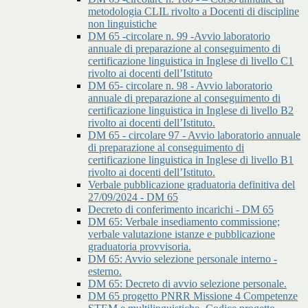
metodologia CLIL rivolto a Docenti di discipline
non linguistiche
DM 65 -circolare n. 99 -Avvio laboratorio
annuale di preparazione al conseguimento di
certificazione linguistica in Inglese di livello C1
rivolto ai docenti dell’Istituto
DM 65- circolare n. 98 - Avvio laboratorio
annuale di preparazione al conseguimento di
certificazione linguistica in Inglese di livello B2
rivolto ai docenti dell’Istituto.
DM 65 - circolare 97 - Avvio laboratorio annuale
di preparazione al conseguimento di
certificazione linguistica in Inglese di livello B1
rivolto ai docenti dell’Istituto.
Verbale pubblicazione graduatoria definitiva del
27/09/2024 - DM 65
Decreto di conferimento incarichi - DM 65
DM 65: Verbale insediamento commissione;
verbale valutazione istanze e pubblicazione
graduatoria provvisoria.
DM 65: Avvio selezione personale interno -
esterno.
DM 65: Decreto di avvio selezione personale.
DM 65 progetto PNRR Missione 4 Competenze