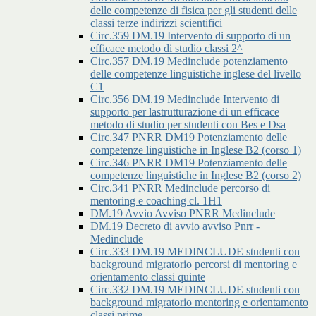
delle competenze di fisica per gli studenti delle
classi terze indirizzi scientifici
Circ.359 DM.19 Intervento di supporto di un
efficace metodo di studio classi 2^
Circ.357 DM.19 Medinclude potenziamento
delle competenze linguistiche inglese del livello
C1
Circ.356 DM.19 Medinclude Intervento di
supporto per lastrutturazione di un efficace
metodo di studio per studenti con Bes e Dsa
Circ.347 PNRR DM19 Potenziamento delle
competenze linguistiche in Inglese B2 (corso 1)
Circ.346 PNRR DM19 Potenziamento delle
competenze linguistiche in Inglese B2 (corso 2)
Circ.341 PNRR Medinclude percorso di
mentoring e coaching cl. 1H1
DM.19 Avvio Avviso PNRR Medinclude
DM.19 Decreto di avvio avviso Pnrr -
Medinclude
Circ.333 DM.19 MEDINCLUDE studenti con
background migratorio percorsi di mentoring e
orientamento classi quinte
Circ.332 DM.19 MEDINCLUDE studenti con
background migratorio mentoring e orientamento
classi prime