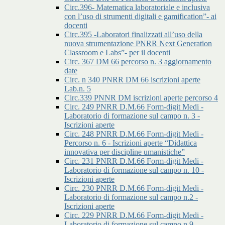
Circ.396- Matematica laboratoriale e inclusiva
con l’uso di strumenti digitali e gamification”- ai
docenti
Circ.395 -Laboratori finalizzati all’uso della
nuova strumentazione PNRR Next Generation
Classroom e Labs”- per il docenti
Circ. 367 DM 66 percorso n. 3 aggiornamento
date
Circ. n 340 PNRR DM 66 iscrizioni aperte
Lab.n. 5
Circ.339 PNNR DM iscrizioni aperte percorso 4
Circ. 249 PNRR D.M.66 Form-digit Medi -
Laboratorio di formazione sul campo n. 3 -
Iscrizioni aperte
Circ. 248 PNRR D.M.66 Form-digit Medi -
Percorso n. 6 - Iscrizioni aperte “Didattica
innovativa per discipline umanistiche”
Circ. 231 PNRR D.M.66 Form-digit Medi -
Laboratorio di formazione sul campo n. 10 -
Iscrizioni aperte
Circ. 230 PNRR D.M.66 Form-digit Medi -
Laboratorio di formazione sul campo n.2 -
Iscrizioni aperte
Circ. 229 PNRR D.M.66 Form-digit Medi -
Laboratorio di formazione sul campo n.9 -