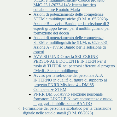
STEM e multilinguistiche- Codice progetto
M4C1I3.1-2023-1143: lettera incarico
collaboratore Ruotolo Maria
Azioni di potenziamento delle competenze
STEM e multilinguistiche (D.M. n. 65/2023)-
Azione B - avviso Bando per la selezione di 2
esperti gruppo lavoro per il multilinguismo per
formazione dei docen
Azioni di potenziamento delle competenze
STEM e multilinguistiche (D.M. n. 65/2023)-
Azione A - avviso Bando per la selezione di
esperti
AVVISO UNICO per la SELEZIONE
PERSONALE DOCENTE INTERN Per il
ruolo di TUTOR nei percorsi afferenti al progetto
“Medi - Stem e multilingue
Avviso per la selezione del personale ATA
INTERNO in qualità di figura di supporto al
progetto PNRR Missione 4 - DM 65
Competenze STEM
PNRR DM 65: Avvio selezione personale
formatore LINGUE Nuove competenze e nuovi
linguaggi - Pubblicazione BANDO
Formazione del personale scolastico per la transizione
digitale nelle scuole statali (D.M. 66/2023)