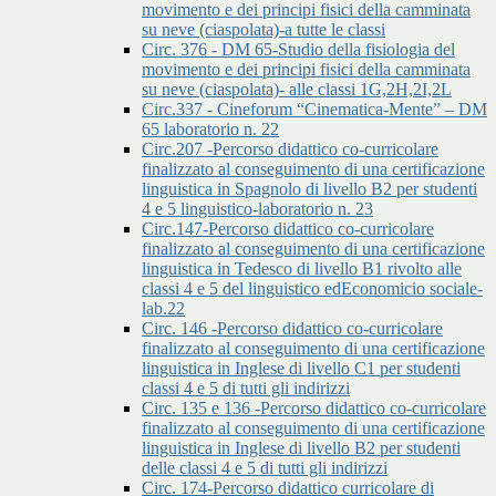
movimento e dei principi fisici della camminata
su neve (ciaspolata)-a tutte le classi
Circ. 376 - DM 65-Studio della fisiologia del
movimento e dei principi fisici della camminata
su neve (ciaspolata)- alle classi 1G,2H,2I,2L
Circ.337 - Cineforum “Cinematica-Mente” – DM
65 laboratorio n. 22
Circ.207 -Percorso didattico co-curricolare
finalizzato al conseguimento di una certificazione
linguistica in Spagnolo di livello B2 per studenti
4 e 5 linguistico-laboratorio n. 23
Circ.147-Percorso didattico co-curricolare
finalizzato al conseguimento di una certificazione
linguistica in Tedesco di livello B1 rivolto alle
classi 4 e 5 del linguistico edEconomicio sociale-
lab.22
Circ. 146 -Percorso didattico co-curricolare
finalizzato al conseguimento di una certificazione
linguistica in Inglese di livello C1 per studenti
classi 4 e 5 di tutti gli indirizzi
Circ. 135 e 136 -Percorso didattico co-curricolare
finalizzato al conseguimento di una certificazione
linguistica in Inglese di livello B2 per studenti
delle classi 4 e 5 di tutti gli indirizzi
Circ. 174-Percorso didattico curricolare di