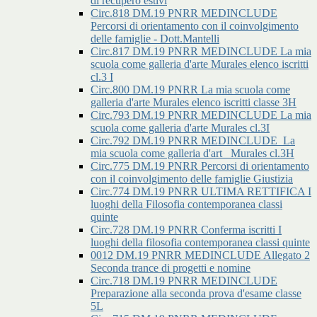
di recupero estivi
Circ.818 DM.19 PNRR MEDINCLUDE
Percorsi di orientamento con il coinvolgimento
delle famiglie - Dott.Mantelli
Circ.817 DM.19 PNRR MEDINCLUDE La mia
scuola come galleria d'arte Murales elenco iscritti
cl.3 I
Circ.800 DM.19 PNRR La mia scuola come
galleria d'arte Murales elenco iscritti classe 3H
Circ.793 DM.19 PNRR MEDINCLUDE La mia
scuola come galleria d'arte Murales cl.3I
Circ.792 DM.19 PNRR MEDINCLUDE_La
mia scuola come galleria d'art _Murales cl.3H
Circ.775 DM.19 PNRR Percorsi di orientamento
con il coinvolgimento delle famiglie Giustizia
Circ.774 DM.19 PNRR ULTIMA RETTIFICA I
luoghi della Filosofia contemporanea classi
quinte
Circ.728 DM.19 PNRR Conferma iscritti I
luoghi della filosofia contemporanea classi quinte
0012 DM.19 PNRR MEDINCLUDE Allegato 2
Seconda trance di progetti e nomine
Circ.718 DM.19 PNRR MEDINCLUDE
Preparazione alla seconda prova d'esame classe
5L