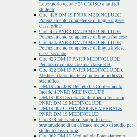
Laboratorio teatrale 2^ CORSO a tutti gli
studenti
Circ. 426 DM.19 PNRR MEDINCLUDE
Potenziamento competenze di lingua inglese
classi prime
Circ. 425 PNRR DM.19 MEDINCLUDE
Potenziamento competenze di lingua francese
Circ 424. PNRR DM.19 MEDINCLUDE
Potenziamento competenze di lingua inglese
classi seconde
Circ.423 DM.19 PNRR MEDINCLUDE
Percorso di danza creativa classe 3 H
Circ.422 DM.19 PNRR MEDINCLUDE e
Meditest classi quarte e quinte non indirizzo
scientifico
DM.19 Circ.009 Decreto bis Conferimento
Incarichi PNRR MEDINCLUDE
DM.19 008 Decreto Conferimento Incarichi
PNRR DM.19 MEDINCLUDE
DM.19 007 COMMISSIONE VERBALE
PNRR DM.19 MEDINCLUD
Circ.378 Intervento di supporto per la
strutturazione di un efficace metodo di studio per
studenti classi prime
Circ.362 DM.19 Medinclude Potenziamento