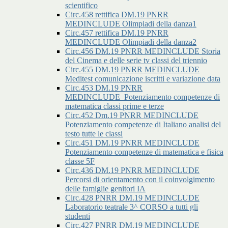
scientifico
Circ.458 rettifica DM.19 PNRR
MEDINCLUDE Olimpiadi della danza1
Circ.457 rettifica DM.19 PNRR
MEDINCLUDE Olimpiadi della danza2
Circ.456 DM.19 PNRR MEDINCLUDE Storia
del Cinema e delle serie tv classi del triennio
Circ.455 DM.19 PNRR MEDINCLUDE
Meditest comunicazione iscritti e variazione data
Circ.453 DM.19 PNRR
MEDINCLUDE_Potenziamento competenze di
matematica classi prime e terze
Circ.452 Dm.19 PNRR MEDINCLUDE
Potenziamento competenze di Italiano analisi del
testo tutte le classi
Circ.451 DM.19 PNRR MEDINCLUDE
Potenziamento competenze di matematica e fisica
classe 5F
Circ.436 DM.19 PNRR MEDINCLUDE
Percorsi di orientamento con il coinvolgimento
delle famiglie genitori IA
Circ.428 PNRR DM.19 MEDINCLUDE
Laboratorio teatrale 3^ CORSO a tutti gli
studenti
Circ.427 PNRR DM.19 MEDINCLUDE