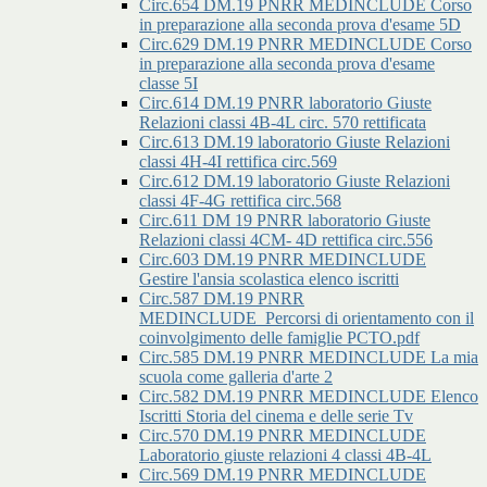
Circ.654 DM.19 PNRR MEDINCLUDE Corso
in preparazione alla seconda prova d'esame 5D
Circ.629 DM.19 PNRR MEDINCLUDE Corso
in preparazione alla seconda prova d'esame
classe 5I
Circ.614 DM.19 PNRR laboratorio Giuste
Relazioni classi 4B-4L circ. 570 rettificata
Circ.613 DM.19 laboratorio Giuste Relazioni
classi 4H-4I rettifica circ.569
Circ.612 DM.19 laboratorio Giuste Relazioni
classi 4F-4G rettifica circ.568
Circ.611 DM 19 PNRR laboratorio Giuste
Relazioni classi 4CM- 4D rettifica circ.556
Circ.603 DM.19 PNRR MEDINCLUDE
Gestire l'ansia scolastica elenco iscritti
Circ.587 DM.19 PNRR
MEDINCLUDE_Percorsi di orientamento con il
coinvolgimento delle famiglie PCTO.pdf
Circ.585 DM.19 PNRR MEDINCLUDE La mia
scuola come galleria d'arte 2
Circ.582 DM.19 PNRR MEDINCLUDE Elenco
Iscritti Storia del cinema e delle serie Tv
Circ.570 DM.19 PNRR MEDINCLUDE
Laboratorio giuste relazioni 4 classi 4B-4L
Circ.569 DM.19 PNRR MEDINCLUDE