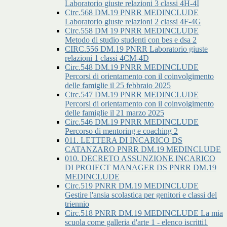
Laboratorio giuste relazioni 3 classi 4H-4I
Circ.568 DM.19 PNRR MEDINCLUDE
Laboratorio giuste relazioni 2 classi 4F-4G
Circ.558 DM 19 PNRR MEDINCLUDE
Metodo di studio studenti con bes e dsa 2
CIRC.556 DM.19 PNRR Laboratorio giuste
relazioni 1 classi 4CM-4D
Circ.548 DM.19 PNRR MEDINCLUDE
Percorsi di orientamento con il coinvolgimento
delle famiglie il 25 febbraio 2025
Circ.547 DM.19 PNRR MEDINCLUDE
Percorsi di orientamento con il coinvolgimento
delle famiglie il 21 marzo 2025
Circ.546 DM.19 PNRR MEDINCLUDE
Percorso di mentoring e coaching 2
011. LETTERA DI INCARICO DS
CATANZARO PNRR DM.19 MEDINCLUDE
010. DECRETO ASSUNZIONE INCARICO
DI PROJECT MANAGER DS PNRR DM.19
MEDINCLUDE
Circ.519 PNRR DM.19 MEDINCLUDE
Gestire l'ansia scolastica per genitori e classi del
triennio
Circ.518 PNRR DM.19 MEDINCLUDE La mia
scuola come galleria d'arte 1 - elenco iscritti1