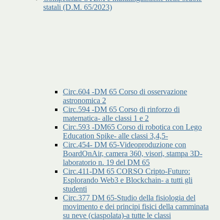
statali (D.M. 65/2023)
Circ.604 -DM 65 Corso di osservazione
astronomica 2
Circ.594 -DM 65 Corso di rinforzo di
matematica- alle classi 1 e 2
Circ.593 -DM65 Corso di robotica con Lego
Education Spike- alle classi 3,4,5-
Circ.454- DM 65-Videoproduzione con
BoardOnAir, camera 360, visori, stampa 3D-
laboratorio n. 19 del DM 65
Circ.411-DM 65 CORSO Cripto-Futuro:
Esplorando Web3 e Blockchain- a tutti gli
studenti
Circ.377 DM 65-Studio della fisiologia del
movimento e dei principi fisici della camminata
su neve (ciaspolata)-a tutte le classi