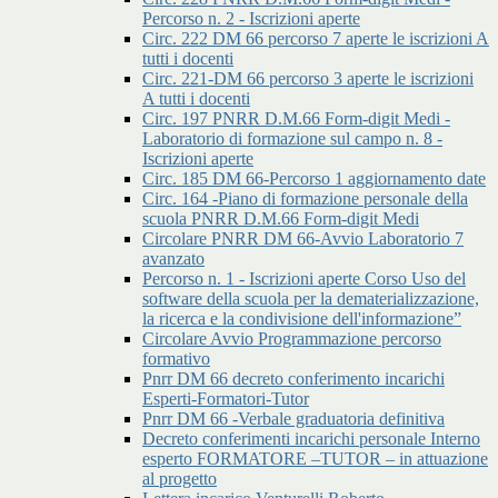
Percorso n. 2 - Iscrizioni aperte
Circ. 222 DM 66 percorso 7 aperte le iscrizioni A
tutti i docenti
Circ. 221-DM 66 percorso 3 aperte le iscrizioni
A tutti i docenti
Circ. 197 PNRR D.M.66 Form-digit Medi -
Laboratorio di formazione sul campo n. 8 -
Iscrizioni aperte
Circ. 185 DM 66-Percorso 1 aggiornamento date
Circ. 164 -Piano di formazione personale della
scuola PNRR D.M.66 Form-digit Medi
Circolare PNRR DM 66-Avvio Laboratorio 7
avanzato
Percorso n. 1 - Iscrizioni aperte Corso Uso del
software della scuola per la dematerializzazione,
la ricerca e la condivisione dell'informazione”
Circolare Avvio Programmazione percorso
formativo
Pnrr DM 66 decreto conferimento incarichi
Esperti-Formatori-Tutor
Pnrr DM 66 -Verbale graduatoria definitiva
Decreto conferimenti incarichi personale Interno
esperto FORMATORE –TUTOR – in attuazione
al progetto