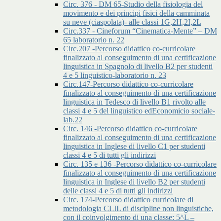
Circ. 376 - DM 65-Studio della fisiologia del
movimento e dei principi fisici della camminata
su neve (ciaspolata)- alle classi 1G,2H,2I,2L
Circ.337 - Cineforum “Cinematica-Mente” – DM
65 laboratorio n. 22
Circ.207 -Percorso didattico co-curricolare
finalizzato al conseguimento di una certificazione
linguistica in Spagnolo di livello B2 per studenti
4 e 5 linguistico-laboratorio n. 23
Circ.147-Percorso didattico co-curricolare
finalizzato al conseguimento di una certificazione
linguistica in Tedesco di livello B1 rivolto alle
classi 4 e 5 del linguistico edEconomicio sociale-
lab.22
Circ. 146 -Percorso didattico co-curricolare
finalizzato al conseguimento di una certificazione
linguistica in Inglese di livello C1 per studenti
classi 4 e 5 di tutti gli indirizzi
Circ. 135 e 136 -Percorso didattico co-curricolare
finalizzato al conseguimento di una certificazione
linguistica in Inglese di livello B2 per studenti
delle classi 4 e 5 di tutti gli indirizzi
Circ. 174-Percorso didattico curricolare di
metodologia CLIL di discipline non linguistiche,
con il coinvolgimento di una classe: 5^L –