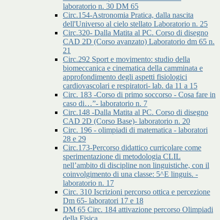
laboratorio n. 30 DM 65
Circ.154-Astronomia Pratica, dalla nascita
dell'Universo al cielo stellato Laboratorio n. 25
Circ.320- Dalla Matita al PC. Corso di disegno
CAD 2D (Corso avanzato) Laboratorio dm 65 n.
21
Circ.292 Sport e movimento: studio della
biomeccanica e cinematica della camminata e
approfondimento degli aspetti fisiologici
cardiovascolari e respiratori- lab. da 11 a 15
Circ. 183 -Corso di primo soccorso - Cosa fare in
caso di…”- laboratorio n. 7
Circ.148 -Dalla Matita al PC. Corso di disegno
CAD 2D (Corso Base)- laboratorio n. 20
Circ. 196 - olimpiadi di matematica - laboratori
28 e 29
Circ.173-Percorso didattico curricolare come
sperimentazione di metodologia CLIL
nell’ambito di discipline non linguistiche, con il
coinvolgimento di una classe: 5^E linguis. -
laboratorio n. 17
Circ. 310 Iscrizioni percorso ottica e percezione
Dm 65- laboratori 17 e 18
DM 65 Circ. 184 attivazione percorso Olimpiadi
della Fisica