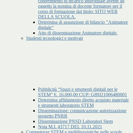
conferimento di incarico individuale avente ad
oggetto la nomina di docente formatore per il
corso di formazione dal titolo: SITO WEB
DELLA SCUOLA.
Determina di assunzione di bilancio "Animatore
digitale"
Atto di disseminazione Animatore digitale.
Studenti tecnologici e motivati
Pubblicità “Spazi e strumenti digitali per le
STEM” €. 16.000,00 CUP: G89J21006480001
Determina affidamento diretto acquisto materiale
e strumenti laboratorio STEM
Disseminazione: comunicazione autorizzazione
progetto PNRR
Disseminazione PNSD Laboratori Stem
Nota M.I. 43717 DEL 10.11.2021
Competenze STEM e multilinguistiche nelle scuole