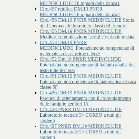
MEDINCLUDE Olimpiadi della danza1
Circ.457 rettifica DM.19 PNRR
MEDINCLUDE Olimpiadi della danza2
Circ.456 DM.19 PNRR MEDINCLUDE Storia
del Cinema e delle serie tv classi del triennio
Circ.455 DM.19 PNRR MEDINCLUDE
Meditest comunicazione iscritti e variazione data
Circ.453 DM.19 PNRR
MEDINCLUDE_Potenziamento competenze di
matematica classi prime e terze
Circ.452 Dm.19 PNRR MEDINCLUDE
Potenziamento competenze di Italiano analisi del
testo tutte le classi
Circ.451 DM.19 PNRR MEDINCLUDE
Potenziamento competenze di matematica e fisica
classe 5F
Circ.436 DM.19 PNRR MEDINCLUDE
Percorsi di orientamento con il coinvolgimento
delle famiglie genitori IA
Circ.428 PNRR DM.19 MEDINCLUDE
Laboratorio teatrale 3^ CORSO a tutti gli
studenti
Circ.427 PNRR DM.19 MEDINCLUDE
Laboratorio teatrale 2^ CORSO a tutti gli
studenti