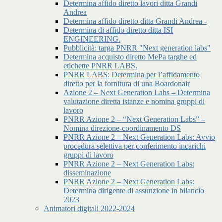
Determina affido diretto lavori ditta Grandi
Andrea
Determina affido diretto ditta Grandi Andrea -
Determina di affido diretto ditta ISI
ENGINEERING.
Pubblicità: targa PNRR "Next generation labs"
Determina acquisto diretto MePa targhe ed
etichette PNRR LABS.
PNRR LABS: Determina per l’affidamento
diretto per la fornitura di una Boardonair
Azione 2 – Next Generation Labs – Determina
valutazione diretta istanze e nomina gruppi di
lavoro
PNRR Azione 2 – “Next Generation Labs” –
Nomina direzione-coordinamento DS
PNRR Azione 2 – Next Generation Labs: Avvio
procedura selettiva per conferimento incarichi
gruppi di lavoro
PNRR Azione 2 – Next Generation Labs:
disseminazione
PNRR Azione 2 – Next Generation Labs:
Determina dirigente di assunzione in bilancio
2023
Animatori digitali 2022-2024