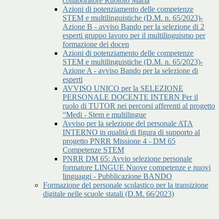
collaboratore Ruotolo Maria
Azioni di potenziamento delle competenze
STEM e multilinguistiche (D.M. n. 65/2023)-
Azione B - avviso Bando per la selezione di 2
esperti gruppo lavoro per il multilinguismo per
formazione dei docen
Azioni di potenziamento delle competenze
STEM e multilinguistiche (D.M. n. 65/2023)-
Azione A - avviso Bando per la selezione di
esperti
AVVISO UNICO per la SELEZIONE
PERSONALE DOCENTE INTERN Per il
ruolo di TUTOR nei percorsi afferenti al progetto
“Medi - Stem e multilingue
Avviso per la selezione del personale ATA
INTERNO in qualità di figura di supporto al
progetto PNRR Missione 4 - DM 65
Competenze STEM
PNRR DM 65: Avvio selezione personale
formatore LINGUE Nuove competenze e nuovi
linguaggi - Pubblicazione BANDO
Formazione del personale scolastico per la transizione
digitale nelle scuole statali (D.M. 66/2023)