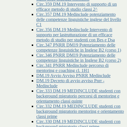
Circ.359 DM.19 Intervento di supporto di un
efficace metodo di studio classi 2^
Circ.357 DM.19 Medinclude potenziamento
delle competenze linguistiche inglese del livello
C1
Circ.356 DM.19 Medinclude Intervento di
supporto per lastrutturazione di un efficace
metodo di studio per studenti con Bes e Dsa
Circ.347 PNRR DM19 Potenziamento delle
competenze linguistiche in Inglese B2 (corso 1)
Circ.346 PNRR DM19 Potenziamento delle
competenze linguistiche in Inglese B2 (corso 2)
Circ.341 PNRR Medinclude percorso di
mentoring e coaching cl. 1H1
DM.19 Avvio Avviso PNRR Medinclude
DM.19 Decreto di avvio avviso Pnrr -
Medinclude
Circ.333 DM.19 MEDINCLUDE studenti con
background migratorio percorsi di mentoring e
orientamento classi quinte
Circ.332 DM.19 MEDINCLUDE studenti con
background migratorio mentoring e orientamento
classi prime
Circ.330 DM.19 MEDINCLUDE studenti con
background migratorio classi prime