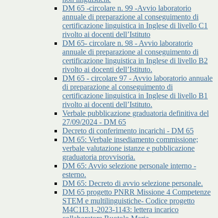
DM 65 -circolare n. 99 -Avvio laboratorio
annuale di preparazione al conseguimento di
certificazione linguistica in Inglese di livello C1
rivolto ai docenti dell’Istituto
DM 65- circolare n. 98 - Avvio laboratorio
annuale di preparazione al conseguimento di
certificazione linguistica in Inglese di livello B2
rivolto ai docenti dell’Istituto.
DM 65 - circolare 97 - Avvio laboratorio annuale
di preparazione al conseguimento di
certificazione linguistica in Inglese di livello B1
rivolto ai docenti dell’Istituto.
Verbale pubblicazione graduatoria definitiva del
27/09/2024 - DM 65
Decreto di conferimento incarichi - DM 65
DM 65: Verbale insediamento commissione;
verbale valutazione istanze e pubblicazione
graduatoria provvisoria.
DM 65: Avvio selezione personale interno -
esterno.
DM 65: Decreto di avvio selezione personale.
DM 65 progetto PNRR Missione 4 Competenze
STEM e multilinguistiche- Codice progetto
M4C1I3.1-2023-1143: lettera incarico