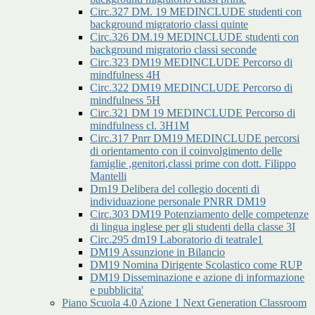
Circ.327 DM. 19 MEDINCLUDE studenti con
background migratorio classi quinte
Circ.326 DM.19 MEDINCLUDE studenti con
background migratorio classi seconde
Circ.323 DM19 MEDINCLUDE Percorso di
mindfulness 4H
Circ.322 DM19 MEDINCLUDE Percorso di
mindfulness 5H
Circ.321 DM 19 MEDINCLUDE Percorso di
mindfulness cl. 3H1M
Circ.317 Pnrr DM19 MEDINCLUDE percorsi
di orientamento con il coinvolgimento delle
famiglie ,genitori,classi prime con dott. Filippo
Mantelli
Dm19 Delibera del collegio docenti di
individuazione personale PNRR DM19
Circ.303 DM19 Potenziamento delle competenze
di lingua inglese per gli studenti della classe 3I
Circ.295 dm19 Laboratorio di teatrale1
DM19 Assunzione in Bilancio
DM19 Nomina Dirigente Scolastico come RUP
DM19 Disseminazione e azione di informazione
e pubblicita'
Piano Scuola 4.0 Azione 1 Next Generation Classroom