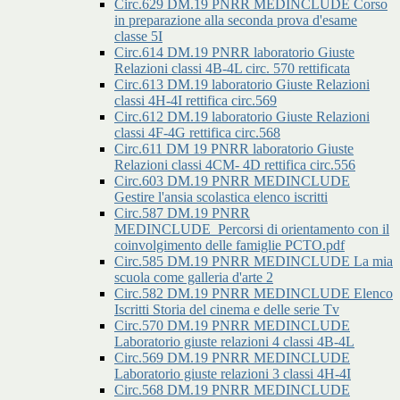
Circ.629 DM.19 PNRR MEDINCLUDE Corso
in preparazione alla seconda prova d'esame
classe 5I
Circ.614 DM.19 PNRR laboratorio Giuste
Relazioni classi 4B-4L circ. 570 rettificata
Circ.613 DM.19 laboratorio Giuste Relazioni
classi 4H-4I rettifica circ.569
Circ.612 DM.19 laboratorio Giuste Relazioni
classi 4F-4G rettifica circ.568
Circ.611 DM 19 PNRR laboratorio Giuste
Relazioni classi 4CM- 4D rettifica circ.556
Circ.603 DM.19 PNRR MEDINCLUDE
Gestire l'ansia scolastica elenco iscritti
Circ.587 DM.19 PNRR
MEDINCLUDE_Percorsi di orientamento con il
coinvolgimento delle famiglie PCTO.pdf
Circ.585 DM.19 PNRR MEDINCLUDE La mia
scuola come galleria d'arte 2
Circ.582 DM.19 PNRR MEDINCLUDE Elenco
Iscritti Storia del cinema e delle serie Tv
Circ.570 DM.19 PNRR MEDINCLUDE
Laboratorio giuste relazioni 4 classi 4B-4L
Circ.569 DM.19 PNRR MEDINCLUDE
Laboratorio giuste relazioni 3 classi 4H-4I
Circ.568 DM.19 PNRR MEDINCLUDE