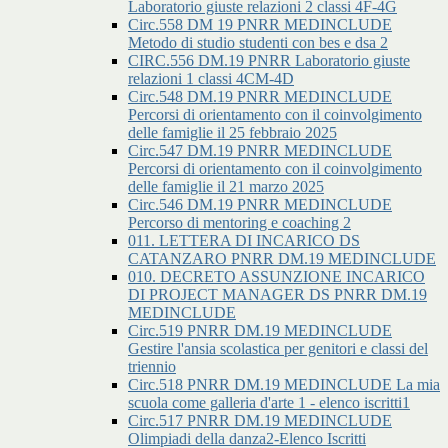
Laboratorio giuste relazioni 2 classi 4F-4G
Circ.558 DM 19 PNRR MEDINCLUDE
Metodo di studio studenti con bes e dsa 2
CIRC.556 DM.19 PNRR Laboratorio giuste
relazioni 1 classi 4CM-4D
Circ.548 DM.19 PNRR MEDINCLUDE
Percorsi di orientamento con il coinvolgimento
delle famiglie il 25 febbraio 2025
Circ.547 DM.19 PNRR MEDINCLUDE
Percorsi di orientamento con il coinvolgimento
delle famiglie il 21 marzo 2025
Circ.546 DM.19 PNRR MEDINCLUDE
Percorso di mentoring e coaching 2
011. LETTERA DI INCARICO DS
CATANZARO PNRR DM.19 MEDINCLUDE
010. DECRETO ASSUNZIONE INCARICO
DI PROJECT MANAGER DS PNRR DM.19
MEDINCLUDE
Circ.519 PNRR DM.19 MEDINCLUDE
Gestire l'ansia scolastica per genitori e classi del
triennio
Circ.518 PNRR DM.19 MEDINCLUDE La mia
scuola come galleria d'arte 1 - elenco iscritti1
Circ.517 PNRR DM.19 MEDINCLUDE
Olimpiadi della danza2-Elenco Iscritti