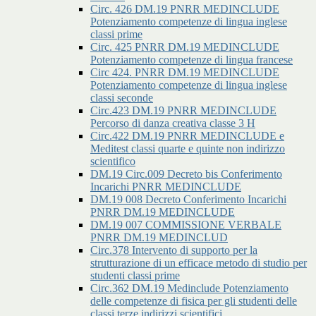
Circ. 426 DM.19 PNRR MEDINCLUDE
Potenziamento competenze di lingua inglese
classi prime
Circ. 425 PNRR DM.19 MEDINCLUDE
Potenziamento competenze di lingua francese
Circ 424. PNRR DM.19 MEDINCLUDE
Potenziamento competenze di lingua inglese
classi seconde
Circ.423 DM.19 PNRR MEDINCLUDE
Percorso di danza creativa classe 3 H
Circ.422 DM.19 PNRR MEDINCLUDE e
Meditest classi quarte e quinte non indirizzo
scientifico
DM.19 Circ.009 Decreto bis Conferimento
Incarichi PNRR MEDINCLUDE
DM.19 008 Decreto Conferimento Incarichi
PNRR DM.19 MEDINCLUDE
DM.19 007 COMMISSIONE VERBALE
PNRR DM.19 MEDINCLUD
Circ.378 Intervento di supporto per la
strutturazione di un efficace metodo di studio per
studenti classi prime
Circ.362 DM.19 Medinclude Potenziamento
delle competenze di fisica per gli studenti delle
classi terze indirizzi scientifici