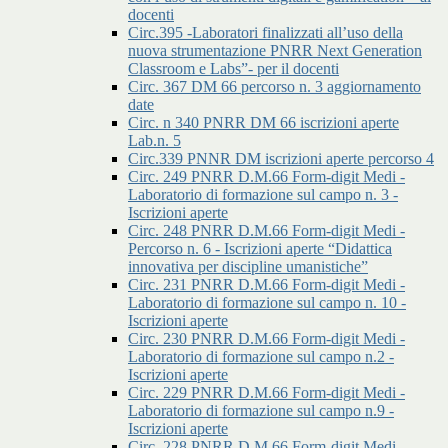
docenti
Circ.395 -Laboratori finalizzati all’uso della
nuova strumentazione PNRR Next Generation
Classroom e Labs”- per il docenti
Circ. 367 DM 66 percorso n. 3 aggiornamento
date
Circ. n 340 PNRR DM 66 iscrizioni aperte
Lab.n. 5
Circ.339 PNNR DM iscrizioni aperte percorso 4
Circ. 249 PNRR D.M.66 Form-digit Medi -
Laboratorio di formazione sul campo n. 3 -
Iscrizioni aperte
Circ. 248 PNRR D.M.66 Form-digit Medi -
Percorso n. 6 - Iscrizioni aperte “Didattica
innovativa per discipline umanistiche”
Circ. 231 PNRR D.M.66 Form-digit Medi -
Laboratorio di formazione sul campo n. 10 -
Iscrizioni aperte
Circ. 230 PNRR D.M.66 Form-digit Medi -
Laboratorio di formazione sul campo n.2 -
Iscrizioni aperte
Circ. 229 PNRR D.M.66 Form-digit Medi -
Laboratorio di formazione sul campo n.9 -
Iscrizioni aperte
Circ. 228 PNRR D.M.66 Form-digit Medi -