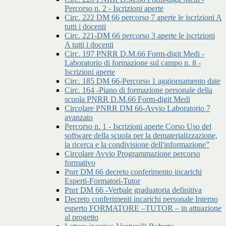
Percorso n. 2 - Iscrizioni aperte
Circ. 222 DM 66 percorso 7 aperte le iscrizioni A
tutti i docenti
Circ. 221-DM 66 percorso 3 aperte le iscrizioni
A tutti i docenti
Circ. 197 PNRR D.M.66 Form-digit Medi -
Laboratorio di formazione sul campo n. 8 -
Iscrizioni aperte
Circ. 185 DM 66-Percorso 1 aggiornamento date
Circ. 164 -Piano di formazione personale della
scuola PNRR D.M.66 Form-digit Medi
Circolare PNRR DM 66-Avvio Laboratorio 7
avanzato
Percorso n. 1 - Iscrizioni aperte Corso Uso del
software della scuola per la dematerializzazione,
la ricerca e la condivisione dell'informazione”
Circolare Avvio Programmazione percorso
formativo
Pnrr DM 66 decreto conferimento incarichi
Esperti-Formatori-Tutor
Pnrr DM 66 -Verbale graduatoria definitiva
Decreto conferimenti incarichi personale Interno
esperto FORMATORE –TUTOR – in attuazione
al progetto