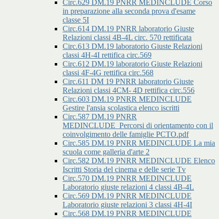
Circ.629 DM.19 PNRR MEDINCLUDE Corso
in preparazione alla seconda prova d'esame
classe 5I
Circ.614 DM.19 PNRR laboratorio Giuste
Relazioni classi 4B-4L circ. 570 rettificata
Circ.613 DM.19 laboratorio Giuste Relazioni
classi 4H-4I rettifica circ.569
Circ.612 DM.19 laboratorio Giuste Relazioni
classi 4F-4G rettifica circ.568
Circ.611 DM 19 PNRR laboratorio Giuste
Relazioni classi 4CM- 4D rettifica circ.556
Circ.603 DM.19 PNRR MEDINCLUDE
Gestire l'ansia scolastica elenco iscritti
Circ.587 DM.19 PNRR
MEDINCLUDE_Percorsi di orientamento con il
coinvolgimento delle famiglie PCTO.pdf
Circ.585 DM.19 PNRR MEDINCLUDE La mia
scuola come galleria d'arte 2
Circ.582 DM.19 PNRR MEDINCLUDE Elenco
Iscritti Storia del cinema e delle serie Tv
Circ.570 DM.19 PNRR MEDINCLUDE
Laboratorio giuste relazioni 4 classi 4B-4L
Circ.569 DM.19 PNRR MEDINCLUDE
Laboratorio giuste relazioni 3 classi 4H-4I
Circ.568 DM.19 PNRR MEDINCLUDE