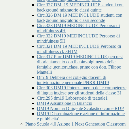
Circ.327 DM. 19 MEDINCLUDE studenti con
background migratorio classi quinte
Circ.326 DM.19 MEDINCLUDE studenti con
background migratorio classi seconde
Circ.323 DM19 MEDINCLUDE Percorso di
mindfulness 4H
Circ.322 DM19 MEDINCLUDE Percorso di
mindfulness 5H
Circ.321 DM 19 MEDINCLUDE Percorso di
mindfulness cl. 3H1M
Circ.317 Pnrr DM19 MEDINCLUDE percorsi
di orientamento con il coinvolgimento delle
famiglie ,genitori,classi prime con dott. Filippo
Mantelli
Dm19 Delibera del collegio docenti di
individuazione personale PNRR DM19
Circ.303 DM19 Potenziamento delle competenze
di lingua inglese per gli studenti della classe 3I
Circ.295 dm19 Laboratorio di teatrale1
DM19 Assunzione in Bilancio
DM19 Nomina Dirigente Scolastico come RUP
DM19 Disseminazione e azione di informazione
e pubblicita'
Piano Scuola 4.0 Azione 1 Next Generation Classroom