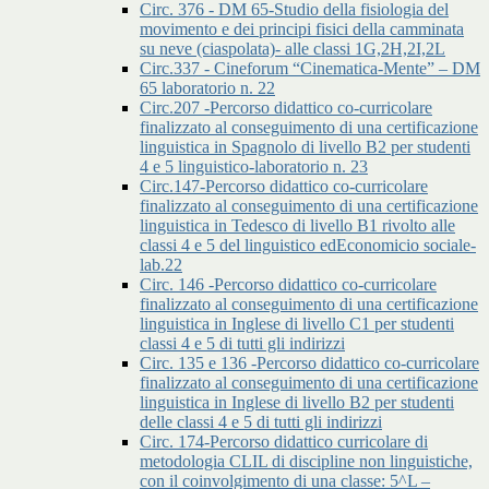
Circ. 376 - DM 65-Studio della fisiologia del
movimento e dei principi fisici della camminata
su neve (ciaspolata)- alle classi 1G,2H,2I,2L
Circ.337 - Cineforum “Cinematica-Mente” – DM
65 laboratorio n. 22
Circ.207 -Percorso didattico co-curricolare
finalizzato al conseguimento di una certificazione
linguistica in Spagnolo di livello B2 per studenti
4 e 5 linguistico-laboratorio n. 23
Circ.147-Percorso didattico co-curricolare
finalizzato al conseguimento di una certificazione
linguistica in Tedesco di livello B1 rivolto alle
classi 4 e 5 del linguistico edEconomicio sociale-
lab.22
Circ. 146 -Percorso didattico co-curricolare
finalizzato al conseguimento di una certificazione
linguistica in Inglese di livello C1 per studenti
classi 4 e 5 di tutti gli indirizzi
Circ. 135 e 136 -Percorso didattico co-curricolare
finalizzato al conseguimento di una certificazione
linguistica in Inglese di livello B2 per studenti
delle classi 4 e 5 di tutti gli indirizzi
Circ. 174-Percorso didattico curricolare di
metodologia CLIL di discipline non linguistiche,
con il coinvolgimento di una classe: 5^L –