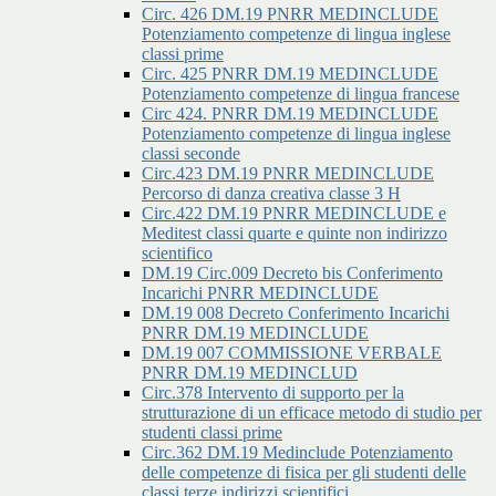
Circ. 426 DM.19 PNRR MEDINCLUDE
Potenziamento competenze di lingua inglese
classi prime
Circ. 425 PNRR DM.19 MEDINCLUDE
Potenziamento competenze di lingua francese
Circ 424. PNRR DM.19 MEDINCLUDE
Potenziamento competenze di lingua inglese
classi seconde
Circ.423 DM.19 PNRR MEDINCLUDE
Percorso di danza creativa classe 3 H
Circ.422 DM.19 PNRR MEDINCLUDE e
Meditest classi quarte e quinte non indirizzo
scientifico
DM.19 Circ.009 Decreto bis Conferimento
Incarichi PNRR MEDINCLUDE
DM.19 008 Decreto Conferimento Incarichi
PNRR DM.19 MEDINCLUDE
DM.19 007 COMMISSIONE VERBALE
PNRR DM.19 MEDINCLUD
Circ.378 Intervento di supporto per la
strutturazione di un efficace metodo di studio per
studenti classi prime
Circ.362 DM.19 Medinclude Potenziamento
delle competenze di fisica per gli studenti delle
classi terze indirizzi scientifici