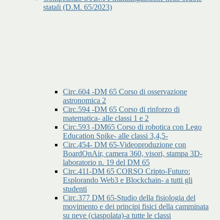
statali (D.M. 65/2023)
Circ.604 -DM 65 Corso di osservazione
astronomica 2
Circ.594 -DM 65 Corso di rinforzo di
matematica- alle classi 1 e 2
Circ.593 -DM65 Corso di robotica con Lego
Education Spike- alle classi 3,4,5-
Circ.454- DM 65-Videoproduzione con
BoardOnAir, camera 360, visori, stampa 3D-
laboratorio n. 19 del DM 65
Circ.411-DM 65 CORSO Cripto-Futuro:
Esplorando Web3 e Blockchain- a tutti gli
studenti
Circ.377 DM 65-Studio della fisiologia del
movimento e dei principi fisici della camminata
su neve (ciaspolata)-a tutte le classi