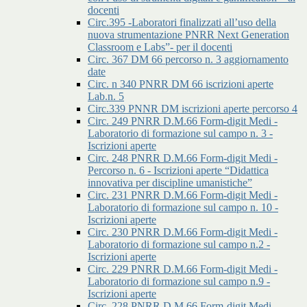
docenti
Circ.395 -Laboratori finalizzati all’uso della
nuova strumentazione PNRR Next Generation
Classroom e Labs”- per il docenti
Circ. 367 DM 66 percorso n. 3 aggiornamento
date
Circ. n 340 PNRR DM 66 iscrizioni aperte
Lab.n. 5
Circ.339 PNNR DM iscrizioni aperte percorso 4
Circ. 249 PNRR D.M.66 Form-digit Medi -
Laboratorio di formazione sul campo n. 3 -
Iscrizioni aperte
Circ. 248 PNRR D.M.66 Form-digit Medi -
Percorso n. 6 - Iscrizioni aperte “Didattica
innovativa per discipline umanistiche”
Circ. 231 PNRR D.M.66 Form-digit Medi -
Laboratorio di formazione sul campo n. 10 -
Iscrizioni aperte
Circ. 230 PNRR D.M.66 Form-digit Medi -
Laboratorio di formazione sul campo n.2 -
Iscrizioni aperte
Circ. 229 PNRR D.M.66 Form-digit Medi -
Laboratorio di formazione sul campo n.9 -
Iscrizioni aperte
Circ. 228 PNRR D.M.66 Form-digit Medi -