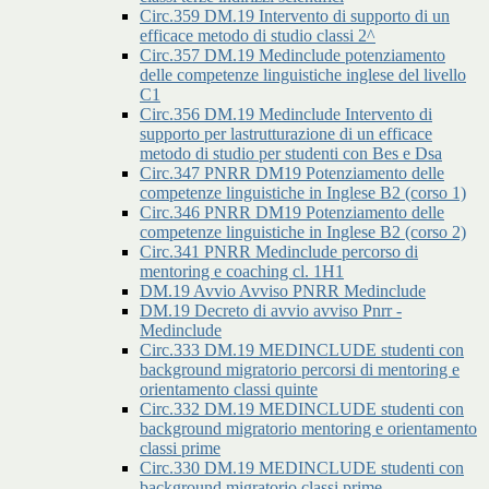
Circ.359 DM.19 Intervento di supporto di un
efficace metodo di studio classi 2^
Circ.357 DM.19 Medinclude potenziamento
delle competenze linguistiche inglese del livello
C1
Circ.356 DM.19 Medinclude Intervento di
supporto per lastrutturazione di un efficace
metodo di studio per studenti con Bes e Dsa
Circ.347 PNRR DM19 Potenziamento delle
competenze linguistiche in Inglese B2 (corso 1)
Circ.346 PNRR DM19 Potenziamento delle
competenze linguistiche in Inglese B2 (corso 2)
Circ.341 PNRR Medinclude percorso di
mentoring e coaching cl. 1H1
DM.19 Avvio Avviso PNRR Medinclude
DM.19 Decreto di avvio avviso Pnrr -
Medinclude
Circ.333 DM.19 MEDINCLUDE studenti con
background migratorio percorsi di mentoring e
orientamento classi quinte
Circ.332 DM.19 MEDINCLUDE studenti con
background migratorio mentoring e orientamento
classi prime
Circ.330 DM.19 MEDINCLUDE studenti con
background migratorio classi prime