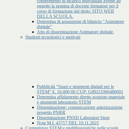
conferimento di incarico individuale avente ad
oggetto la nomina di docente formatore per il
corso di formazione dal titolo: SITO WEB
DELLA SCUOLA.
Determina di assunzione di bilancio "Animatore
digitale"
Atto di disseminazione Animatore digitale.
Studenti tecnologici e motivati
Pubblicità “Spazi e strumenti digitali per le
STEM” €. 16.000,00 CUP: G89J21006480001
Determina affidamento diretto acquisto materiale
e strumenti laboratorio STEM
Disseminazione: comunicazione autorizzazione
progetto PNRR
Disseminazione PNSD Laboratori Stem
Nota M.I. 43717 DEL 10.11.2021
Competenze STEM e multilinguistiche nelle scuole