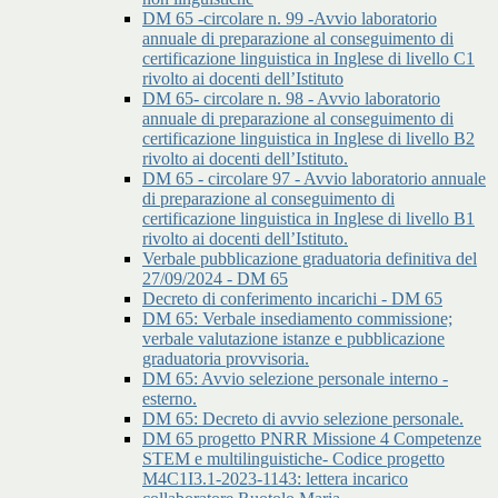
DM 65 -circolare n. 99 -Avvio laboratorio
annuale di preparazione al conseguimento di
certificazione linguistica in Inglese di livello C1
rivolto ai docenti dell’Istituto
DM 65- circolare n. 98 - Avvio laboratorio
annuale di preparazione al conseguimento di
certificazione linguistica in Inglese di livello B2
rivolto ai docenti dell’Istituto.
DM 65 - circolare 97 - Avvio laboratorio annuale
di preparazione al conseguimento di
certificazione linguistica in Inglese di livello B1
rivolto ai docenti dell’Istituto.
Verbale pubblicazione graduatoria definitiva del
27/09/2024 - DM 65
Decreto di conferimento incarichi - DM 65
DM 65: Verbale insediamento commissione;
verbale valutazione istanze e pubblicazione
graduatoria provvisoria.
DM 65: Avvio selezione personale interno -
esterno.
DM 65: Decreto di avvio selezione personale.
DM 65 progetto PNRR Missione 4 Competenze
STEM e multilinguistiche- Codice progetto
M4C1I3.1-2023-1143: lettera incarico