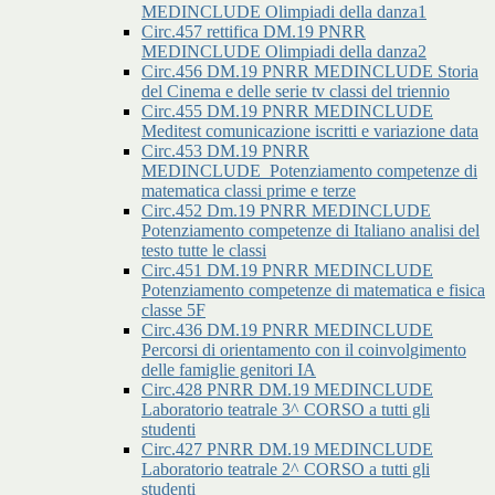
MEDINCLUDE Olimpiadi della danza1
Circ.457 rettifica DM.19 PNRR
MEDINCLUDE Olimpiadi della danza2
Circ.456 DM.19 PNRR MEDINCLUDE Storia
del Cinema e delle serie tv classi del triennio
Circ.455 DM.19 PNRR MEDINCLUDE
Meditest comunicazione iscritti e variazione data
Circ.453 DM.19 PNRR
MEDINCLUDE_Potenziamento competenze di
matematica classi prime e terze
Circ.452 Dm.19 PNRR MEDINCLUDE
Potenziamento competenze di Italiano analisi del
testo tutte le classi
Circ.451 DM.19 PNRR MEDINCLUDE
Potenziamento competenze di matematica e fisica
classe 5F
Circ.436 DM.19 PNRR MEDINCLUDE
Percorsi di orientamento con il coinvolgimento
delle famiglie genitori IA
Circ.428 PNRR DM.19 MEDINCLUDE
Laboratorio teatrale 3^ CORSO a tutti gli
studenti
Circ.427 PNRR DM.19 MEDINCLUDE
Laboratorio teatrale 2^ CORSO a tutti gli
studenti