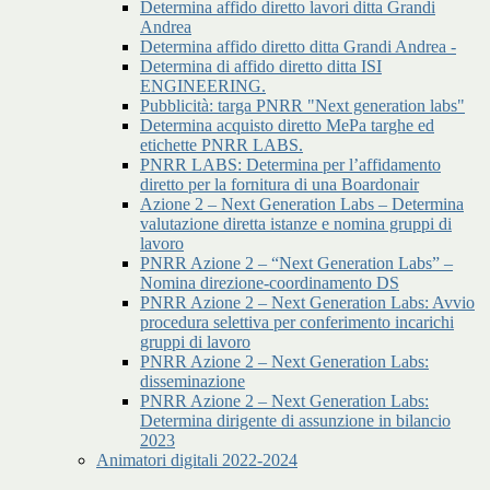
Determina affido diretto lavori ditta Grandi
Andrea
Determina affido diretto ditta Grandi Andrea -
Determina di affido diretto ditta ISI
ENGINEERING.
Pubblicità: targa PNRR "Next generation labs"
Determina acquisto diretto MePa targhe ed
etichette PNRR LABS.
PNRR LABS: Determina per l’affidamento
diretto per la fornitura di una Boardonair
Azione 2 – Next Generation Labs – Determina
valutazione diretta istanze e nomina gruppi di
lavoro
PNRR Azione 2 – “Next Generation Labs” –
Nomina direzione-coordinamento DS
PNRR Azione 2 – Next Generation Labs: Avvio
procedura selettiva per conferimento incarichi
gruppi di lavoro
PNRR Azione 2 – Next Generation Labs:
disseminazione
PNRR Azione 2 – Next Generation Labs:
Determina dirigente di assunzione in bilancio
2023
Animatori digitali 2022-2024