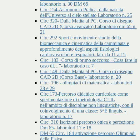
laboratorio n. 30 DM 65
Circ.154-Astronomia Pratica, dalla nascita
dell'Universo al cielo stellato Laboratorio n. 25
Circ.320- Dalla Matita al PC. Corso di disegno
CAD 2D (Corso avanzato) Laboratorio dm 65 n.
21
Circ.292 Sport e movimento: studio della
biomeccanica e cinematica della camminata e
approfondimento degli aspetti fisiologici
cardiovascolari e respiratori- lab. da 11 a 15
Circ. 183 -Corso di primo soccorso - Cosa fare in
caso di…”- laboratorio n. 7
Circ.148 -Dalla Matita al PC. Corso di disegno
CAD 2D (Corso Base)- laboratorio n. 20
Circ. 196 - olimpiadi di matematica - laboratori
28 e 29
Circ.173-Percorso didattico curricolare come
sperimentazione di metodologia CLIL
nell’ambito di discipline non linguistiche, con il
coinvolgimento di una classe: 5^E linguis. -
laboratorio n. 17
Circ. 310 Iscrizioni percorso ottica e percezione
Dm 65- laboratori 17 e 18
DM 65 Circ. 184 attivazione percorso Olimpiadi
della Fisica