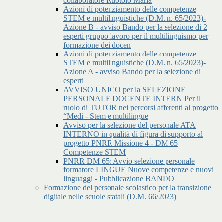
collaboratore Ruotolo Maria
Azioni di potenziamento delle competenze
STEM e multilinguistiche (D.M. n. 65/2023)-
Azione B - avviso Bando per la selezione di 2
esperti gruppo lavoro per il multilinguismo per
formazione dei docen
Azioni di potenziamento delle competenze
STEM e multilinguistiche (D.M. n. 65/2023)-
Azione A - avviso Bando per la selezione di
esperti
AVVISO UNICO per la SELEZIONE
PERSONALE DOCENTE INTERN Per il
ruolo di TUTOR nei percorsi afferenti al progetto
“Medi - Stem e multilingue
Avviso per la selezione del personale ATA
INTERNO in qualità di figura di supporto al
progetto PNRR Missione 4 - DM 65
Competenze STEM
PNRR DM 65: Avvio selezione personale
formatore LINGUE Nuove competenze e nuovi
linguaggi - Pubblicazione BANDO
Formazione del personale scolastico per la transizione
digitale nelle scuole statali (D.M. 66/2023)