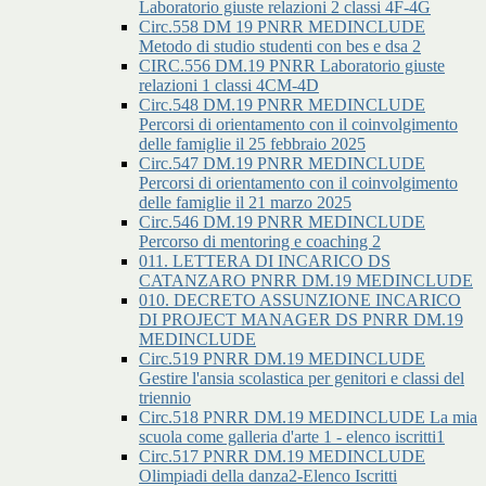
Laboratorio giuste relazioni 2 classi 4F-4G
Circ.558 DM 19 PNRR MEDINCLUDE
Metodo di studio studenti con bes e dsa 2
CIRC.556 DM.19 PNRR Laboratorio giuste
relazioni 1 classi 4CM-4D
Circ.548 DM.19 PNRR MEDINCLUDE
Percorsi di orientamento con il coinvolgimento
delle famiglie il 25 febbraio 2025
Circ.547 DM.19 PNRR MEDINCLUDE
Percorsi di orientamento con il coinvolgimento
delle famiglie il 21 marzo 2025
Circ.546 DM.19 PNRR MEDINCLUDE
Percorso di mentoring e coaching 2
011. LETTERA DI INCARICO DS
CATANZARO PNRR DM.19 MEDINCLUDE
010. DECRETO ASSUNZIONE INCARICO
DI PROJECT MANAGER DS PNRR DM.19
MEDINCLUDE
Circ.519 PNRR DM.19 MEDINCLUDE
Gestire l'ansia scolastica per genitori e classi del
triennio
Circ.518 PNRR DM.19 MEDINCLUDE La mia
scuola come galleria d'arte 1 - elenco iscritti1
Circ.517 PNRR DM.19 MEDINCLUDE
Olimpiadi della danza2-Elenco Iscritti