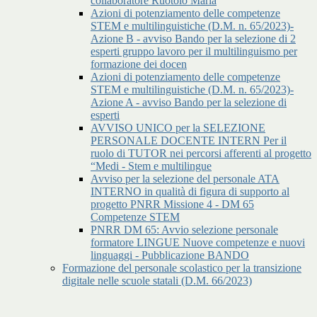
collaboratore Ruotolo Maria
Azioni di potenziamento delle competenze
STEM e multilinguistiche (D.M. n. 65/2023)-
Azione B - avviso Bando per la selezione di 2
esperti gruppo lavoro per il multilinguismo per
formazione dei docen
Azioni di potenziamento delle competenze
STEM e multilinguistiche (D.M. n. 65/2023)-
Azione A - avviso Bando per la selezione di
esperti
AVVISO UNICO per la SELEZIONE
PERSONALE DOCENTE INTERN Per il
ruolo di TUTOR nei percorsi afferenti al progetto
“Medi - Stem e multilingue
Avviso per la selezione del personale ATA
INTERNO in qualità di figura di supporto al
progetto PNRR Missione 4 - DM 65
Competenze STEM
PNRR DM 65: Avvio selezione personale
formatore LINGUE Nuove competenze e nuovi
linguaggi - Pubblicazione BANDO
Formazione del personale scolastico per la transizione
digitale nelle scuole statali (D.M. 66/2023)