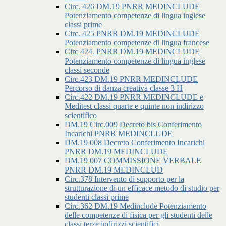
Circ. 426 DM.19 PNRR MEDINCLUDE
Potenziamento competenze di lingua inglese
classi prime
Circ. 425 PNRR DM.19 MEDINCLUDE
Potenziamento competenze di lingua francese
Circ 424. PNRR DM.19 MEDINCLUDE
Potenziamento competenze di lingua inglese
classi seconde
Circ.423 DM.19 PNRR MEDINCLUDE
Percorso di danza creativa classe 3 H
Circ.422 DM.19 PNRR MEDINCLUDE e
Meditest classi quarte e quinte non indirizzo
scientifico
DM.19 Circ.009 Decreto bis Conferimento
Incarichi PNRR MEDINCLUDE
DM.19 008 Decreto Conferimento Incarichi
PNRR DM.19 MEDINCLUDE
DM.19 007 COMMISSIONE VERBALE
PNRR DM.19 MEDINCLUD
Circ.378 Intervento di supporto per la
strutturazione di un efficace metodo di studio per
studenti classi prime
Circ.362 DM.19 Medinclude Potenziamento
delle competenze di fisica per gli studenti delle
classi terze indirizzi scientifici