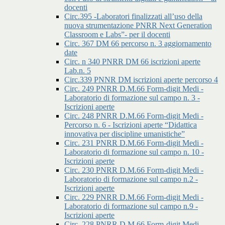
docenti
Circ.395 -Laboratori finalizzati all’uso della
nuova strumentazione PNRR Next Generation
Classroom e Labs”- per il docenti
Circ. 367 DM 66 percorso n. 3 aggiornamento
date
Circ. n 340 PNRR DM 66 iscrizioni aperte
Lab.n. 5
Circ.339 PNNR DM iscrizioni aperte percorso 4
Circ. 249 PNRR D.M.66 Form-digit Medi -
Laboratorio di formazione sul campo n. 3 -
Iscrizioni aperte
Circ. 248 PNRR D.M.66 Form-digit Medi -
Percorso n. 6 - Iscrizioni aperte “Didattica
innovativa per discipline umanistiche”
Circ. 231 PNRR D.M.66 Form-digit Medi -
Laboratorio di formazione sul campo n. 10 -
Iscrizioni aperte
Circ. 230 PNRR D.M.66 Form-digit Medi -
Laboratorio di formazione sul campo n.2 -
Iscrizioni aperte
Circ. 229 PNRR D.M.66 Form-digit Medi -
Laboratorio di formazione sul campo n.9 -
Iscrizioni aperte
Circ. 228 PNRR D.M.66 Form-digit Medi -