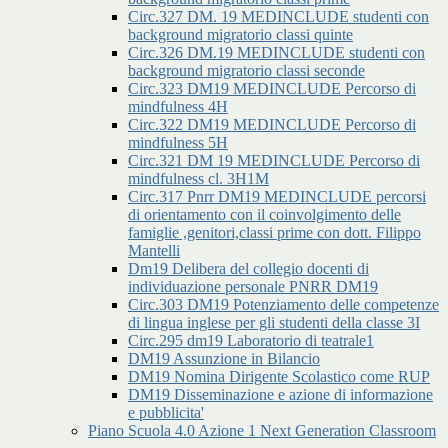
Circ.327 DM. 19 MEDINCLUDE studenti con
background migratorio classi quinte
Circ.326 DM.19 MEDINCLUDE studenti con
background migratorio classi seconde
Circ.323 DM19 MEDINCLUDE Percorso di
mindfulness 4H
Circ.322 DM19 MEDINCLUDE Percorso di
mindfulness 5H
Circ.321 DM 19 MEDINCLUDE Percorso di
mindfulness cl. 3H1M
Circ.317 Pnrr DM19 MEDINCLUDE percorsi
di orientamento con il coinvolgimento delle
famiglie ,genitori,classi prime con dott. Filippo
Mantelli
Dm19 Delibera del collegio docenti di
individuazione personale PNRR DM19
Circ.303 DM19 Potenziamento delle competenze
di lingua inglese per gli studenti della classe 3I
Circ.295 dm19 Laboratorio di teatrale1
DM19 Assunzione in Bilancio
DM19 Nomina Dirigente Scolastico come RUP
DM19 Disseminazione e azione di informazione
e pubblicita'
Piano Scuola 4.0 Azione 1 Next Generation Classroom