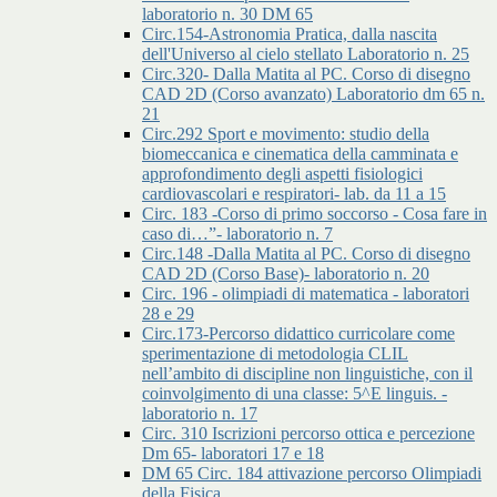
laboratorio n. 30 DM 65
Circ.154-Astronomia Pratica, dalla nascita
dell'Universo al cielo stellato Laboratorio n. 25
Circ.320- Dalla Matita al PC. Corso di disegno
CAD 2D (Corso avanzato) Laboratorio dm 65 n.
21
Circ.292 Sport e movimento: studio della
biomeccanica e cinematica della camminata e
approfondimento degli aspetti fisiologici
cardiovascolari e respiratori- lab. da 11 a 15
Circ. 183 -Corso di primo soccorso - Cosa fare in
caso di…”- laboratorio n. 7
Circ.148 -Dalla Matita al PC. Corso di disegno
CAD 2D (Corso Base)- laboratorio n. 20
Circ. 196 - olimpiadi di matematica - laboratori
28 e 29
Circ.173-Percorso didattico curricolare come
sperimentazione di metodologia CLIL
nell’ambito di discipline non linguistiche, con il
coinvolgimento di una classe: 5^E linguis. -
laboratorio n. 17
Circ. 310 Iscrizioni percorso ottica e percezione
Dm 65- laboratori 17 e 18
DM 65 Circ. 184 attivazione percorso Olimpiadi
della Fisica