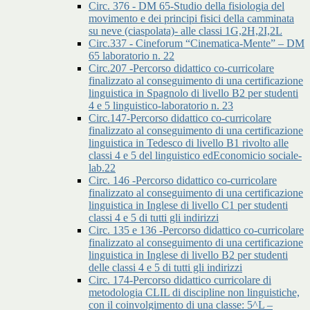
Circ. 376 - DM 65-Studio della fisiologia del
movimento e dei principi fisici della camminata
su neve (ciaspolata)- alle classi 1G,2H,2I,2L
Circ.337 - Cineforum “Cinematica-Mente” – DM
65 laboratorio n. 22
Circ.207 -Percorso didattico co-curricolare
finalizzato al conseguimento di una certificazione
linguistica in Spagnolo di livello B2 per studenti
4 e 5 linguistico-laboratorio n. 23
Circ.147-Percorso didattico co-curricolare
finalizzato al conseguimento di una certificazione
linguistica in Tedesco di livello B1 rivolto alle
classi 4 e 5 del linguistico edEconomicio sociale-
lab.22
Circ. 146 -Percorso didattico co-curricolare
finalizzato al conseguimento di una certificazione
linguistica in Inglese di livello C1 per studenti
classi 4 e 5 di tutti gli indirizzi
Circ. 135 e 136 -Percorso didattico co-curricolare
finalizzato al conseguimento di una certificazione
linguistica in Inglese di livello B2 per studenti
delle classi 4 e 5 di tutti gli indirizzi
Circ. 174-Percorso didattico curricolare di
metodologia CLIL di discipline non linguistiche,
con il coinvolgimento di una classe: 5^L –