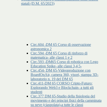
statali (D.M. 65/2023)
Circ.604 -DM 65 Corso di osservazione
astronomica 2
Circ.594 -DM 65 Corso di rinforzo di
matematica- alle classi 1 e 2
Circ.593 -DM65 Corso di robotica con Lego
Education Spike- alle classi 3,4,5-
Circ.454- DM 65-Videoproduzione con
BoardOnAir, camera 360, visori, stampa 3D-
laboratorio n. 19 del DM 65
Circ.411-DM 65 CORSO Cripto-Futuro:
Esplorando Web3 e Blockchain- a tutti gli
studenti
Circ.377 DM 65-Studio della fisiologia del
movimento e dei principi fisici della camminata
su neve (ciaspolata)-a tutte le classi