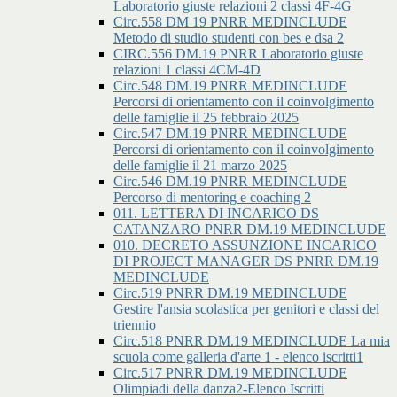
Laboratorio giuste relazioni 2 classi 4F-4G
Circ.558 DM 19 PNRR MEDINCLUDE
Metodo di studio studenti con bes e dsa 2
CIRC.556 DM.19 PNRR Laboratorio giuste
relazioni 1 classi 4CM-4D
Circ.548 DM.19 PNRR MEDINCLUDE
Percorsi di orientamento con il coinvolgimento
delle famiglie il 25 febbraio 2025
Circ.547 DM.19 PNRR MEDINCLUDE
Percorsi di orientamento con il coinvolgimento
delle famiglie il 21 marzo 2025
Circ.546 DM.19 PNRR MEDINCLUDE
Percorso di mentoring e coaching 2
011. LETTERA DI INCARICO DS
CATANZARO PNRR DM.19 MEDINCLUDE
010. DECRETO ASSUNZIONE INCARICO
DI PROJECT MANAGER DS PNRR DM.19
MEDINCLUDE
Circ.519 PNRR DM.19 MEDINCLUDE
Gestire l'ansia scolastica per genitori e classi del
triennio
Circ.518 PNRR DM.19 MEDINCLUDE La mia
scuola come galleria d'arte 1 - elenco iscritti1
Circ.517 PNRR DM.19 MEDINCLUDE
Olimpiadi della danza2-Elenco Iscritti