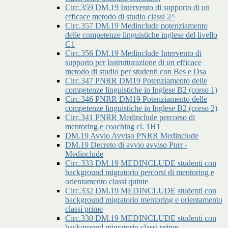
Circ.359 DM.19 Intervento di supporto di un
efficace metodo di studio classi 2^
Circ.357 DM.19 Medinclude potenziamento
delle competenze linguistiche inglese del livello
C1
Circ.356 DM.19 Medinclude Intervento di
supporto per lastrutturazione di un efficace
metodo di studio per studenti con Bes e Dsa
Circ.347 PNRR DM19 Potenziamento delle
competenze linguistiche in Inglese B2 (corso 1)
Circ.346 PNRR DM19 Potenziamento delle
competenze linguistiche in Inglese B2 (corso 2)
Circ.341 PNRR Medinclude percorso di
mentoring e coaching cl. 1H1
DM.19 Avvio Avviso PNRR Medinclude
DM.19 Decreto di avvio avviso Pnrr -
Medinclude
Circ.333 DM.19 MEDINCLUDE studenti con
background migratorio percorsi di mentoring e
orientamento classi quinte
Circ.332 DM.19 MEDINCLUDE studenti con
background migratorio mentoring e orientamento
classi prime
Circ.330 DM.19 MEDINCLUDE studenti con
background migratorio classi prime