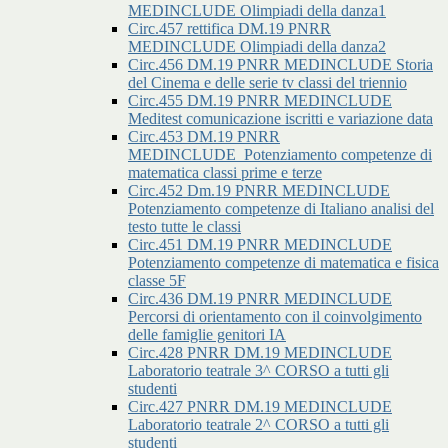
MEDINCLUDE Olimpiadi della danza1
Circ.457 rettifica DM.19 PNRR
MEDINCLUDE Olimpiadi della danza2
Circ.456 DM.19 PNRR MEDINCLUDE Storia
del Cinema e delle serie tv classi del triennio
Circ.455 DM.19 PNRR MEDINCLUDE
Meditest comunicazione iscritti e variazione data
Circ.453 DM.19 PNRR
MEDINCLUDE_Potenziamento competenze di
matematica classi prime e terze
Circ.452 Dm.19 PNRR MEDINCLUDE
Potenziamento competenze di Italiano analisi del
testo tutte le classi
Circ.451 DM.19 PNRR MEDINCLUDE
Potenziamento competenze di matematica e fisica
classe 5F
Circ.436 DM.19 PNRR MEDINCLUDE
Percorsi di orientamento con il coinvolgimento
delle famiglie genitori IA
Circ.428 PNRR DM.19 MEDINCLUDE
Laboratorio teatrale 3^ CORSO a tutti gli
studenti
Circ.427 PNRR DM.19 MEDINCLUDE
Laboratorio teatrale 2^ CORSO a tutti gli
studenti