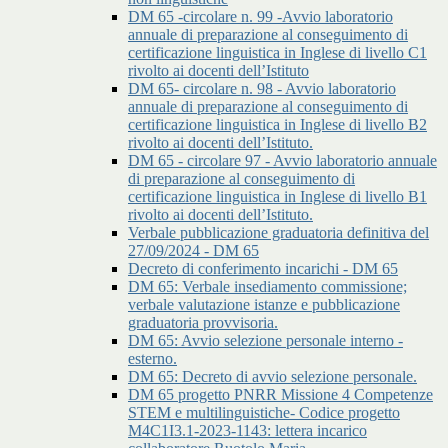
DM 65 -circolare n. 99 -Avvio laboratorio
annuale di preparazione al conseguimento di
certificazione linguistica in Inglese di livello C1
rivolto ai docenti dell’Istituto
DM 65- circolare n. 98 - Avvio laboratorio
annuale di preparazione al conseguimento di
certificazione linguistica in Inglese di livello B2
rivolto ai docenti dell’Istituto.
DM 65 - circolare 97 - Avvio laboratorio annuale
di preparazione al conseguimento di
certificazione linguistica in Inglese di livello B1
rivolto ai docenti dell’Istituto.
Verbale pubblicazione graduatoria definitiva del
27/09/2024 - DM 65
Decreto di conferimento incarichi - DM 65
DM 65: Verbale insediamento commissione;
verbale valutazione istanze e pubblicazione
graduatoria provvisoria.
DM 65: Avvio selezione personale interno -
esterno.
DM 65: Decreto di avvio selezione personale.
DM 65 progetto PNRR Missione 4 Competenze
STEM e multilinguistiche- Codice progetto
M4C1I3.1-2023-1143: lettera incarico