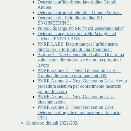
Determina affido diretto lavori ditta Grandi
Andrea
Determina affido diretto ditta Grandi Andrea -
Determina di affido diretto ditta ISI
ENGINEERING.
Pubblicità: targa PNRR "Next generation labs"
Determina acquisto diretto MePa targhe ed
etichette PNRR LABS.
PNRR LABS: Determina per l’affidamento
diretto per la fornitura di una Boardonair
Azione 2 – Next Generation Labs – Determina
valutazione diretta istanze e nomina gruppi di
lavoro
PNRR Azione 2 – “Next Generation Labs” –
Nomina direzione-coordinamento DS
PNRR Azione 2 – Next Generation Labs: Avvio
procedura selettiva per conferimento incarichi
gruppi di lavoro
PNRR Azione 2 – Next Generation Labs:
disseminazione
PNRR Azione 2 – Next Generation Labs:
Determina dirigente di assunzione in bilancio
2023
Animatori digitali 2022-2024