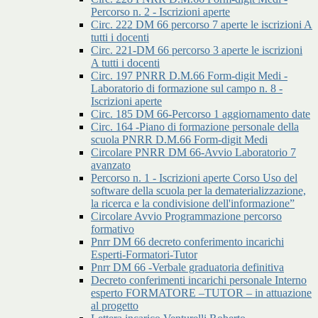
Percorso n. 2 - Iscrizioni aperte
Circ. 222 DM 66 percorso 7 aperte le iscrizioni A
tutti i docenti
Circ. 221-DM 66 percorso 3 aperte le iscrizioni
A tutti i docenti
Circ. 197 PNRR D.M.66 Form-digit Medi -
Laboratorio di formazione sul campo n. 8 -
Iscrizioni aperte
Circ. 185 DM 66-Percorso 1 aggiornamento date
Circ. 164 -Piano di formazione personale della
scuola PNRR D.M.66 Form-digit Medi
Circolare PNRR DM 66-Avvio Laboratorio 7
avanzato
Percorso n. 1 - Iscrizioni aperte Corso Uso del
software della scuola per la dematerializzazione,
la ricerca e la condivisione dell'informazione”
Circolare Avvio Programmazione percorso
formativo
Pnrr DM 66 decreto conferimento incarichi
Esperti-Formatori-Tutor
Pnrr DM 66 -Verbale graduatoria definitiva
Decreto conferimenti incarichi personale Interno
esperto FORMATORE –TUTOR – in attuazione
al progetto