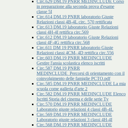
Circ.629 DM.19 PNRR MEDINCLUDE Corso
in preparazione alla seconda prova d'esame
classe 5I
Circ.614 DM.19 PNRR laboratorio Giuste
Relazioni classi 4B-4L circ. 570 rettificata
Circ.613 DM.19 laboratorio Giuste Relazioni
classi 4H-4I rettifica circ.569
Circ.612 DM.19 laboratorio Giuste Relazioni
classi 4F-4G rettifica circ.568
Circ.611 DM 19 PNRR laboratorio Giuste
Relazioni classi 4CM- 4D rettifica circ.556
Circ.603 DM.19 PNRR MEDINCLUDE
Gestire l'ansia scolastica elenco iscritti
Circ.587 DM.19 PNRR
MEDINCLUDE_Percorsi di orientamento con il
coinvolgimento delle famiglie PCTO.pdf
Circ.585 DM.19 PNRR MEDINCLUDE La mia
scuola come galleria d'arte 2
Circ.582 DM.19 PNRR MEDINCLUDE Elenco
Iscritti Storia del cinema e delle serie Tv
Circ.570 DM.19 PNRR MEDINCLUDE
Laboratorio giuste relazioni 4 classi 4B-4L
Circ.569 DM.19 PNRR MEDINCLUDE
Laboratorio giuste relazioni 3 classi 4H-4I
Circ.568 DM.19 PNRR MEDINCLUDE