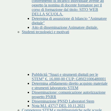
conferimento di incarico individuale avente ad
oggetto la nomina di docente formatore per il
corso di formazione dal titolo: SITO WEB
DELLA SCUOLA.
Determina di assunzione di bilancio "Animatore
digitale"
Atto di disseminazione Animatore digitale.
Studenti tecnologici e motivati
Pubblicità “Spazi e strumenti digitali per le
STEM” €. 16.000,00 CUP: G89J21006480001
Determina affidamento diretto acquisto materiale
e strumenti laboratorio STEM
Disseminazione: comunicazione autorizzazione
progetto PNRR
Disseminazione PNSD Laboratori Stem
Nota M.I. 43717 DEL 10.11.2021
Competenze STEM e multilinguistiche nelle scuole