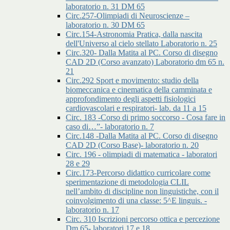
laboratorio n. 31 DM 65
Circ.257-Olimpiadi di Neuroscienze –
laboratorio n. 30 DM 65
Circ.154-Astronomia Pratica, dalla nascita
dell'Universo al cielo stellato Laboratorio n. 25
Circ.320- Dalla Matita al PC. Corso di disegno
CAD 2D (Corso avanzato) Laboratorio dm 65 n.
21
Circ.292 Sport e movimento: studio della
biomeccanica e cinematica della camminata e
approfondimento degli aspetti fisiologici
cardiovascolari e respiratori- lab. da 11 a 15
Circ. 183 -Corso di primo soccorso - Cosa fare in
caso di…”- laboratorio n. 7
Circ.148 -Dalla Matita al PC. Corso di disegno
CAD 2D (Corso Base)- laboratorio n. 20
Circ. 196 - olimpiadi di matematica - laboratori
28 e 29
Circ.173-Percorso didattico curricolare come
sperimentazione di metodologia CLIL
nell’ambito di discipline non linguistiche, con il
coinvolgimento di una classe: 5^E linguis. -
laboratorio n. 17
Circ. 310 Iscrizioni percorso ottica e percezione
Dm 65- laboratori 17 e 18