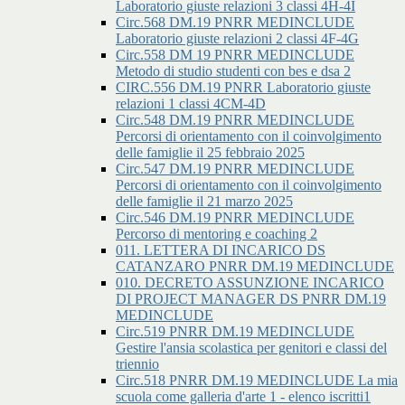
Laboratorio giuste relazioni 3 classi 4H-4I
Circ.568 DM.19 PNRR MEDINCLUDE
Laboratorio giuste relazioni 2 classi 4F-4G
Circ.558 DM 19 PNRR MEDINCLUDE
Metodo di studio studenti con bes e dsa 2
CIRC.556 DM.19 PNRR Laboratorio giuste
relazioni 1 classi 4CM-4D
Circ.548 DM.19 PNRR MEDINCLUDE
Percorsi di orientamento con il coinvolgimento
delle famiglie il 25 febbraio 2025
Circ.547 DM.19 PNRR MEDINCLUDE
Percorsi di orientamento con il coinvolgimento
delle famiglie il 21 marzo 2025
Circ.546 DM.19 PNRR MEDINCLUDE
Percorso di mentoring e coaching 2
011. LETTERA DI INCARICO DS
CATANZARO PNRR DM.19 MEDINCLUDE
010. DECRETO ASSUNZIONE INCARICO
DI PROJECT MANAGER DS PNRR DM.19
MEDINCLUDE
Circ.519 PNRR DM.19 MEDINCLUDE
Gestire l'ansia scolastica per genitori e classi del
triennio
Circ.518 PNRR DM.19 MEDINCLUDE La mia
scuola come galleria d'arte 1 - elenco iscritti1