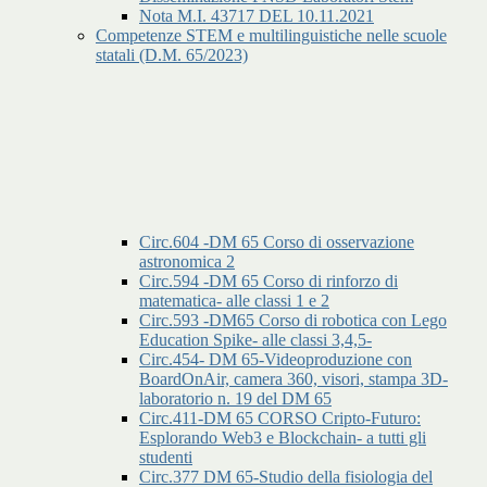
Nota M.I. 43717 DEL 10.11.2021
Competenze STEM e multilinguistiche nelle scuole
statali (D.M. 65/2023)
Circ.604 -DM 65 Corso di osservazione
astronomica 2
Circ.594 -DM 65 Corso di rinforzo di
matematica- alle classi 1 e 2
Circ.593 -DM65 Corso di robotica con Lego
Education Spike- alle classi 3,4,5-
Circ.454- DM 65-Videoproduzione con
BoardOnAir, camera 360, visori, stampa 3D-
laboratorio n. 19 del DM 65
Circ.411-DM 65 CORSO Cripto-Futuro:
Esplorando Web3 e Blockchain- a tutti gli
studenti
Circ.377 DM 65-Studio della fisiologia del