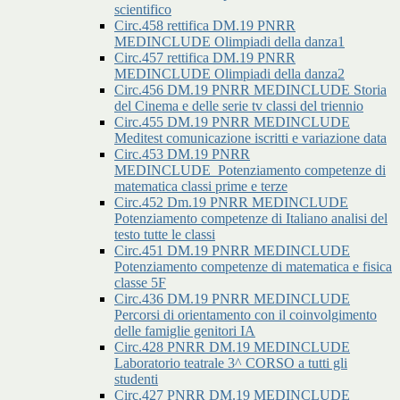
scientifico
Circ.458 rettifica DM.19 PNRR
MEDINCLUDE Olimpiadi della danza1
Circ.457 rettifica DM.19 PNRR
MEDINCLUDE Olimpiadi della danza2
Circ.456 DM.19 PNRR MEDINCLUDE Storia
del Cinema e delle serie tv classi del triennio
Circ.455 DM.19 PNRR MEDINCLUDE
Meditest comunicazione iscritti e variazione data
Circ.453 DM.19 PNRR
MEDINCLUDE_Potenziamento competenze di
matematica classi prime e terze
Circ.452 Dm.19 PNRR MEDINCLUDE
Potenziamento competenze di Italiano analisi del
testo tutte le classi
Circ.451 DM.19 PNRR MEDINCLUDE
Potenziamento competenze di matematica e fisica
classe 5F
Circ.436 DM.19 PNRR MEDINCLUDE
Percorsi di orientamento con il coinvolgimento
delle famiglie genitori IA
Circ.428 PNRR DM.19 MEDINCLUDE
Laboratorio teatrale 3^ CORSO a tutti gli
studenti
Circ.427 PNRR DM.19 MEDINCLUDE