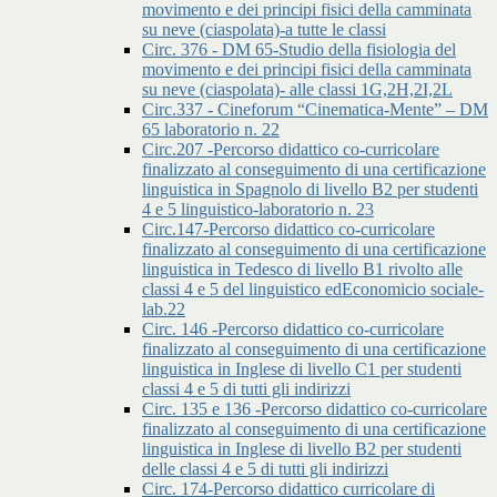
movimento e dei principi fisici della camminata
su neve (ciaspolata)-a tutte le classi
Circ. 376 - DM 65-Studio della fisiologia del
movimento e dei principi fisici della camminata
su neve (ciaspolata)- alle classi 1G,2H,2I,2L
Circ.337 - Cineforum “Cinematica-Mente” – DM
65 laboratorio n. 22
Circ.207 -Percorso didattico co-curricolare
finalizzato al conseguimento di una certificazione
linguistica in Spagnolo di livello B2 per studenti
4 e 5 linguistico-laboratorio n. 23
Circ.147-Percorso didattico co-curricolare
finalizzato al conseguimento di una certificazione
linguistica in Tedesco di livello B1 rivolto alle
classi 4 e 5 del linguistico edEconomicio sociale-
lab.22
Circ. 146 -Percorso didattico co-curricolare
finalizzato al conseguimento di una certificazione
linguistica in Inglese di livello C1 per studenti
classi 4 e 5 di tutti gli indirizzi
Circ. 135 e 136 -Percorso didattico co-curricolare
finalizzato al conseguimento di una certificazione
linguistica in Inglese di livello B2 per studenti
delle classi 4 e 5 di tutti gli indirizzi
Circ. 174-Percorso didattico curricolare di