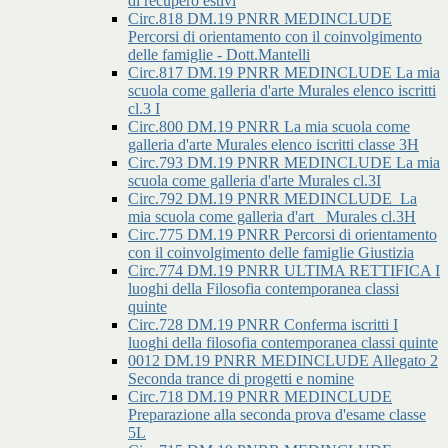
di recupero estivi
Circ.818 DM.19 PNRR MEDINCLUDE
Percorsi di orientamento con il coinvolgimento
delle famiglie - Dott.Mantelli
Circ.817 DM.19 PNRR MEDINCLUDE La mia
scuola come galleria d'arte Murales elenco iscritti
cl.3 I
Circ.800 DM.19 PNRR La mia scuola come
galleria d'arte Murales elenco iscritti classe 3H
Circ.793 DM.19 PNRR MEDINCLUDE La mia
scuola come galleria d'arte Murales cl.3I
Circ.792 DM.19 PNRR MEDINCLUDE_La
mia scuola come galleria d'art _Murales cl.3H
Circ.775 DM.19 PNRR Percorsi di orientamento
con il coinvolgimento delle famiglie Giustizia
Circ.774 DM.19 PNRR ULTIMA RETTIFICA I
luoghi della Filosofia contemporanea classi
quinte
Circ.728 DM.19 PNRR Conferma iscritti I
luoghi della filosofia contemporanea classi quinte
0012 DM.19 PNRR MEDINCLUDE Allegato 2
Seconda trance di progetti e nomine
Circ.718 DM.19 PNRR MEDINCLUDE
Preparazione alla seconda prova d'esame classe
5L