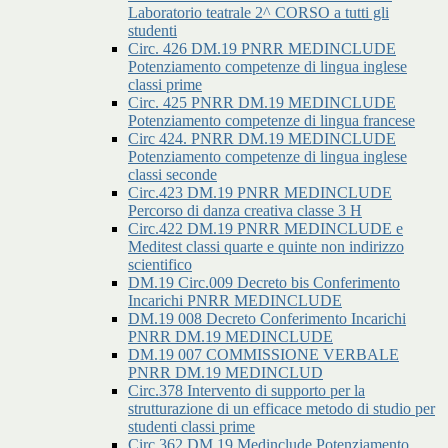
Laboratorio teatrale 2^ CORSO a tutti gli
studenti
Circ. 426 DM.19 PNRR MEDINCLUDE
Potenziamento competenze di lingua inglese
classi prime
Circ. 425 PNRR DM.19 MEDINCLUDE
Potenziamento competenze di lingua francese
Circ 424. PNRR DM.19 MEDINCLUDE
Potenziamento competenze di lingua inglese
classi seconde
Circ.423 DM.19 PNRR MEDINCLUDE
Percorso di danza creativa classe 3 H
Circ.422 DM.19 PNRR MEDINCLUDE e
Meditest classi quarte e quinte non indirizzo
scientifico
DM.19 Circ.009 Decreto bis Conferimento
Incarichi PNRR MEDINCLUDE
DM.19 008 Decreto Conferimento Incarichi
PNRR DM.19 MEDINCLUDE
DM.19 007 COMMISSIONE VERBALE
PNRR DM.19 MEDINCLUD
Circ.378 Intervento di supporto per la
strutturazione di un efficace metodo di studio per
studenti classi prime
Circ.362 DM.19 Medinclude Potenziamento