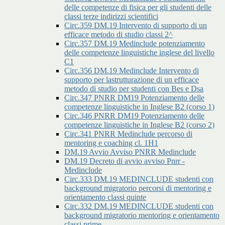
delle competenze di fisica per gli studenti delle
classi terze indirizzi scientifici
Circ.359 DM.19 Intervento di supporto di un
efficace metodo di studio classi 2^
Circ.357 DM.19 Medinclude potenziamento
delle competenze linguistiche inglese del livello
C1
Circ.356 DM.19 Medinclude Intervento di
supporto per lastrutturazione di un efficace
metodo di studio per studenti con Bes e Dsa
Circ.347 PNRR DM19 Potenziamento delle
competenze linguistiche in Inglese B2 (corso 1)
Circ.346 PNRR DM19 Potenziamento delle
competenze linguistiche in Inglese B2 (corso 2)
Circ.341 PNRR Medinclude percorso di
mentoring e coaching cl. 1H1
DM.19 Avvio Avviso PNRR Medinclude
DM.19 Decreto di avvio avviso Pnrr -
Medinclude
Circ.333 DM.19 MEDINCLUDE studenti con
background migratorio percorsi di mentoring e
orientamento classi quinte
Circ.332 DM.19 MEDINCLUDE studenti con
background migratorio mentoring e orientamento
classi prime