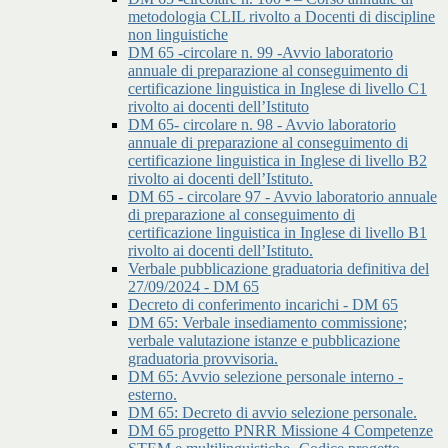
metodologia CLIL rivolto a Docenti di discipline
non linguistiche
DM 65 -circolare n. 99 -Avvio laboratorio
annuale di preparazione al conseguimento di
certificazione linguistica in Inglese di livello C1
rivolto ai docenti dell’Istituto
DM 65- circolare n. 98 - Avvio laboratorio
annuale di preparazione al conseguimento di
certificazione linguistica in Inglese di livello B2
rivolto ai docenti dell’Istituto.
DM 65 - circolare 97 - Avvio laboratorio annuale
di preparazione al conseguimento di
certificazione linguistica in Inglese di livello B1
rivolto ai docenti dell’Istituto.
Verbale pubblicazione graduatoria definitiva del
27/09/2024 - DM 65
Decreto di conferimento incarichi - DM 65
DM 65: Verbale insediamento commissione;
verbale valutazione istanze e pubblicazione
graduatoria provvisoria.
DM 65: Avvio selezione personale interno -
esterno.
DM 65: Decreto di avvio selezione personale.
DM 65 progetto PNRR Missione 4 Competenze