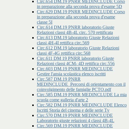
Circ.654 DM.19 PNRR MEDINCLUDE Corso
in preparazione alla seconda prova d'esame 5D
Circ.629 DM.19 PNRR MEDINCLUDE Corso
in preparazione alla seconda prova d'esame
classe 5I
Circ.614 DM.19 PNRR laboratorio Giuste
Relazioni classi 4B-4L circ. 570 rettificata
Circ.613 DM.19 laboratorio Giuste Relazioni
classi 4H-4I rettifica circ.569
Circ.612 DM.19 laboratorio Giuste Relazioni
classi 4F-4G rettifica circ.568
Circ.611 DM 19 PNRR laboratorio Giuste
Relazioni classi 4CM- 4D rettifica circ.556
Circ.603 DM.19 PNRR MEDINCLUDE
Gestire l'ansia scolastica elenco iscritti
Circ.587 DM.19 PNRR
MEDINCLUDE_Percorsi di orientamento con il
coinvolgimento delle famiglie PCTO.pdf
Circ.585 DM.19 PNRR MEDINCLUDE La mia
scuola come galleria d'arte 2
Circ.582 DM.19 PNRR MEDINCLUDE Elenco
Iscritti Storia del cinema e delle serie Tv
Circ.570 DM.19 PNRR MEDINCLUDE
Laboratorio giuste relazioni 4 classi 4B-4L
Circ.569 DM.19 PNRR MEDINCLUDE