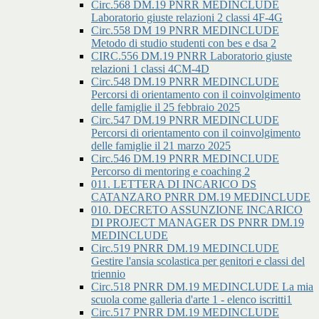
Circ.568 DM.19 PNRR MEDINCLUDE
Laboratorio giuste relazioni 2 classi 4F-4G
Circ.558 DM 19 PNRR MEDINCLUDE
Metodo di studio studenti con bes e dsa 2
CIRC.556 DM.19 PNRR Laboratorio giuste
relazioni 1 classi 4CM-4D
Circ.548 DM.19 PNRR MEDINCLUDE
Percorsi di orientamento con il coinvolgimento
delle famiglie il 25 febbraio 2025
Circ.547 DM.19 PNRR MEDINCLUDE
Percorsi di orientamento con il coinvolgimento
delle famiglie il 21 marzo 2025
Circ.546 DM.19 PNRR MEDINCLUDE
Percorso di mentoring e coaching 2
011. LETTERA DI INCARICO DS
CATANZARO PNRR DM.19 MEDINCLUDE
010. DECRETO ASSUNZIONE INCARICO
DI PROJECT MANAGER DS PNRR DM.19
MEDINCLUDE
Circ.519 PNRR DM.19 MEDINCLUDE
Gestire l'ansia scolastica per genitori e classi del
triennio
Circ.518 PNRR DM.19 MEDINCLUDE La mia
scuola come galleria d'arte 1 - elenco iscritti1
Circ.517 PNRR DM.19 MEDINCLUDE