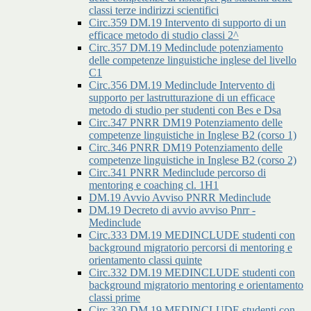
classi terze indirizzi scientifici
Circ.359 DM.19 Intervento di supporto di un
efficace metodo di studio classi 2^
Circ.357 DM.19 Medinclude potenziamento
delle competenze linguistiche inglese del livello
C1
Circ.356 DM.19 Medinclude Intervento di
supporto per lastrutturazione di un efficace
metodo di studio per studenti con Bes e Dsa
Circ.347 PNRR DM19 Potenziamento delle
competenze linguistiche in Inglese B2 (corso 1)
Circ.346 PNRR DM19 Potenziamento delle
competenze linguistiche in Inglese B2 (corso 2)
Circ.341 PNRR Medinclude percorso di
mentoring e coaching cl. 1H1
DM.19 Avvio Avviso PNRR Medinclude
DM.19 Decreto di avvio avviso Pnrr -
Medinclude
Circ.333 DM.19 MEDINCLUDE studenti con
background migratorio percorsi di mentoring e
orientamento classi quinte
Circ.332 DM.19 MEDINCLUDE studenti con
background migratorio mentoring e orientamento
classi prime
Circ.330 DM.19 MEDINCLUDE studenti con