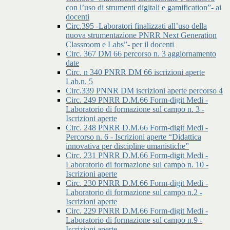
con l’uso di strumenti digitali e gamification”- ai
docenti
Circ.395 -Laboratori finalizzati all’uso della
nuova strumentazione PNRR Next Generation
Classroom e Labs”- per il docenti
Circ. 367 DM 66 percorso n. 3 aggiornamento
date
Circ. n 340 PNRR DM 66 iscrizioni aperte
Lab.n. 5
Circ.339 PNNR DM iscrizioni aperte percorso 4
Circ. 249 PNRR D.M.66 Form-digit Medi -
Laboratorio di formazione sul campo n. 3 -
Iscrizioni aperte
Circ. 248 PNRR D.M.66 Form-digit Medi -
Percorso n. 6 - Iscrizioni aperte “Didattica
innovativa per discipline umanistiche”
Circ. 231 PNRR D.M.66 Form-digit Medi -
Laboratorio di formazione sul campo n. 10 -
Iscrizioni aperte
Circ. 230 PNRR D.M.66 Form-digit Medi -
Laboratorio di formazione sul campo n.2 -
Iscrizioni aperte
Circ. 229 PNRR D.M.66 Form-digit Medi -
Laboratorio di formazione sul campo n.9 -
Iscrizioni aperte