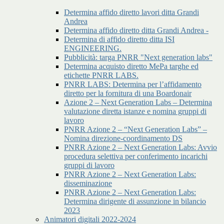
Determina affido diretto lavori ditta Grandi
Andrea
Determina affido diretto ditta Grandi Andrea -
Determina di affido diretto ditta ISI
ENGINEERING.
Pubblicità: targa PNRR "Next generation labs"
Determina acquisto diretto MePa targhe ed
etichette PNRR LABS.
PNRR LABS: Determina per l’affidamento
diretto per la fornitura di una Boardonair
Azione 2 – Next Generation Labs – Determina
valutazione diretta istanze e nomina gruppi di
lavoro
PNRR Azione 2 – “Next Generation Labs” –
Nomina direzione-coordinamento DS
PNRR Azione 2 – Next Generation Labs: Avvio
procedura selettiva per conferimento incarichi
gruppi di lavoro
PNRR Azione 2 – Next Generation Labs:
disseminazione
PNRR Azione 2 – Next Generation Labs:
Determina dirigente di assunzione in bilancio
2023
Animatori digitali 2022-2024