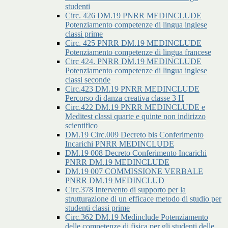
studenti
Circ. 426 DM.19 PNRR MEDINCLUDE
Potenziamento competenze di lingua inglese
classi prime
Circ. 425 PNRR DM.19 MEDINCLUDE
Potenziamento competenze di lingua francese
Circ 424. PNRR DM.19 MEDINCLUDE
Potenziamento competenze di lingua inglese
classi seconde
Circ.423 DM.19 PNRR MEDINCLUDE
Percorso di danza creativa classe 3 H
Circ.422 DM.19 PNRR MEDINCLUDE e
Meditest classi quarte e quinte non indirizzo
scientifico
DM.19 Circ.009 Decreto bis Conferimento
Incarichi PNRR MEDINCLUDE
DM.19 008 Decreto Conferimento Incarichi
PNRR DM.19 MEDINCLUDE
DM.19 007 COMMISSIONE VERBALE
PNRR DM.19 MEDINCLUD
Circ.378 Intervento di supporto per la
strutturazione di un efficace metodo di studio per
studenti classi prime
Circ.362 DM.19 Medinclude Potenziamento
delle competenze di fisica per gli studenti delle