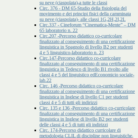
su neve (ciaspolata)-a tutte le classi
Circ. 376 - DM 65-Studio della fisiologia del
movimento e dei principi fisici della camminata
su neve (ciaspolata)- alle classi 1G,2H,2I,2L
Circ.337 - Cineforum “Cinematica-Mente” – DM
65 laboratorio n. 22
Circ.207 -Percorso didattico co-curricolare
finalizzato al conseguimento di una certificazione
linguistica in Spagnolo di livello B2 per studenti
4 e 5 linguistico-laboratorio n. 23
Circ.147-Percorso didattico co-curricolare
finalizzato al conseguimento di una certificazione
linguistica in Tedesco di livello B1 rivolto alle
classi 4 e 5 del linguistico edEconomicio sociale-
lab.22
Circ. 146 -Percorso didattico co-curricolare
finalizzato al conseguimento di una certificazione
linguistica in Inglese di livello C1 per studenti
classi 4 e 5 di tutti gli indirizzi
Circ. 135 e 136 -Percorso didattico co-curricolare
finalizzato al conseguimento di una certificazione
linguistica in Inglese di livello B2 per studenti
delle classi 4 e 5 di tutti gli indirizzi
Circ. 174-Percorso didattico curricolare di
metodologia CLIL di discipline non linguistiche,