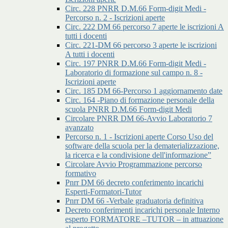
Circ. 228 PNRR D.M.66 Form-digit Medi -
Percorso n. 2 - Iscrizioni aperte
Circ. 222 DM 66 percorso 7 aperte le iscrizioni A
tutti i docenti
Circ. 221-DM 66 percorso 3 aperte le iscrizioni
A tutti i docenti
Circ. 197 PNRR D.M.66 Form-digit Medi -
Laboratorio di formazione sul campo n. 8 -
Iscrizioni aperte
Circ. 185 DM 66-Percorso 1 aggiornamento date
Circ. 164 -Piano di formazione personale della
scuola PNRR D.M.66 Form-digit Medi
Circolare PNRR DM 66-Avvio Laboratorio 7
avanzato
Percorso n. 1 - Iscrizioni aperte Corso Uso del
software della scuola per la dematerializzazione,
la ricerca e la condivisione dell'informazione”
Circolare Avvio Programmazione percorso
formativo
Pnrr DM 66 decreto conferimento incarichi
Esperti-Formatori-Tutor
Pnrr DM 66 -Verbale graduatoria definitiva
Decreto conferimenti incarichi personale Interno
esperto FORMATORE –TUTOR – in attuazione