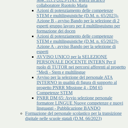
M4C1I3.1-2023-1143: lettera incarico
collaboratore Ruotolo Maria
Azioni di potenziamento delle competenze
STEM e multilinguistiche (D.M. n. 65/2023)-
Azione B - avviso Bando per la selezione di 2
esperti gruppo lavoro per il multilinguismo per
formazione dei docen
Azioni di potenziamento delle competenze
STEM e multilinguistiche (D.M. n. 65/2023)-
Azione A - avviso Bando per la selezione di
esperti
AVVISO UNICO per la SELEZIONE
PERSONALE DOCENTE INTERN Per il
ruolo di TUTOR nei percorsi afferenti al progetto
“Medi - Stem e multilingue
Avviso per la selezione del personale ATA
INTERNO in qualità di figura di supporto al
progetto PNRR Missione 4 - DM 65
Competenze STEM
PNRR DM 65: Avvio selezione personale
formatore LINGUE Nuove competenze e nuovi
linguaggi - Pubblicazione BANDO
Formazione del personale scolastico per la transizione
digitale nelle scuole statali (D.M. 66/2023)