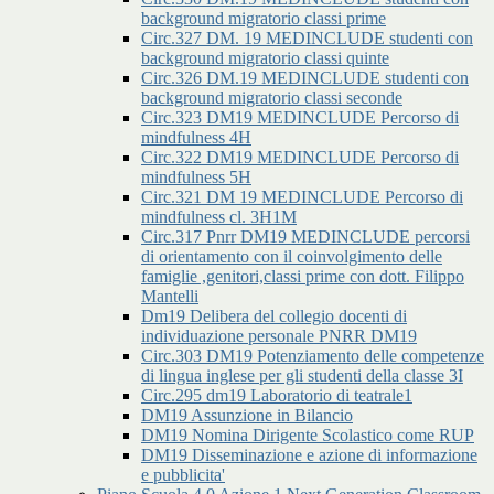
background migratorio classi prime
Circ.327 DM. 19 MEDINCLUDE studenti con
background migratorio classi quinte
Circ.326 DM.19 MEDINCLUDE studenti con
background migratorio classi seconde
Circ.323 DM19 MEDINCLUDE Percorso di
mindfulness 4H
Circ.322 DM19 MEDINCLUDE Percorso di
mindfulness 5H
Circ.321 DM 19 MEDINCLUDE Percorso di
mindfulness cl. 3H1M
Circ.317 Pnrr DM19 MEDINCLUDE percorsi
di orientamento con il coinvolgimento delle
famiglie ,genitori,classi prime con dott. Filippo
Mantelli
Dm19 Delibera del collegio docenti di
individuazione personale PNRR DM19
Circ.303 DM19 Potenziamento delle competenze
di lingua inglese per gli studenti della classe 3I
Circ.295 dm19 Laboratorio di teatrale1
DM19 Assunzione in Bilancio
DM19 Nomina Dirigente Scolastico come RUP
DM19 Disseminazione e azione di informazione
e pubblicita'