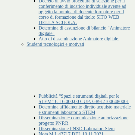
Decreto di avvio procedura di selezione per il
conferimento di incarico individuale avente ad
oggetto la nomina di docente formatore per il
corso di formazione dal titolo: SITO WEB
DELLA SCUOLA.
Determina di assunzione di bilancio "Animatore
digitale"
Atto di disseminazione Animatore digitale.
Studenti tecnologici e motivati
Pubblicità “Spazi e strumenti digitali per le
STEM” €. 16.000,00 CUP: G89J21006480001
Determina affidamento diretto acquisto materiale
e strumenti laboratorio STEM
Disseminazione: comunicazione autorizzazione
progetto PNRR
Disseminazione PNSD Laboratori Stem
Nota M.I. 43717 DEL 10.11.2021