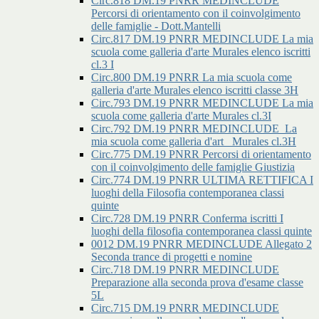
Circ.818 DM.19 PNRR MEDINCLUDE
Percorsi di orientamento con il coinvolgimento
delle famiglie - Dott.Mantelli
Circ.817 DM.19 PNRR MEDINCLUDE La mia
scuola come galleria d'arte Murales elenco iscritti
cl.3 I
Circ.800 DM.19 PNRR La mia scuola come
galleria d'arte Murales elenco iscritti classe 3H
Circ.793 DM.19 PNRR MEDINCLUDE La mia
scuola come galleria d'arte Murales cl.3I
Circ.792 DM.19 PNRR MEDINCLUDE_La
mia scuola come galleria d'art _Murales cl.3H
Circ.775 DM.19 PNRR Percorsi di orientamento
con il coinvolgimento delle famiglie Giustizia
Circ.774 DM.19 PNRR ULTIMA RETTIFICA I
luoghi della Filosofia contemporanea classi
quinte
Circ.728 DM.19 PNRR Conferma iscritti I
luoghi della filosofia contemporanea classi quinte
0012 DM.19 PNRR MEDINCLUDE Allegato 2
Seconda trance di progetti e nomine
Circ.718 DM.19 PNRR MEDINCLUDE
Preparazione alla seconda prova d'esame classe
5L
Circ.715 DM.19 PNRR MEDINCLUDE