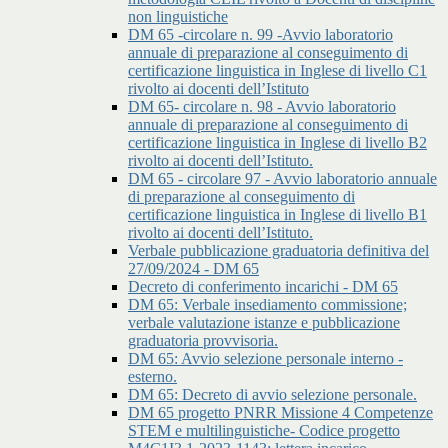
non linguistiche
DM 65 -circolare n. 99 -Avvio laboratorio
annuale di preparazione al conseguimento di
certificazione linguistica in Inglese di livello C1
rivolto ai docenti dell’Istituto
DM 65- circolare n. 98 - Avvio laboratorio
annuale di preparazione al conseguimento di
certificazione linguistica in Inglese di livello B2
rivolto ai docenti dell’Istituto.
DM 65 - circolare 97 - Avvio laboratorio annuale
di preparazione al conseguimento di
certificazione linguistica in Inglese di livello B1
rivolto ai docenti dell’Istituto.
Verbale pubblicazione graduatoria definitiva del
27/09/2024 - DM 65
Decreto di conferimento incarichi - DM 65
DM 65: Verbale insediamento commissione;
verbale valutazione istanze e pubblicazione
graduatoria provvisoria.
DM 65: Avvio selezione personale interno -
esterno.
DM 65: Decreto di avvio selezione personale.
DM 65 progetto PNRR Missione 4 Competenze
STEM e multilinguistiche- Codice progetto