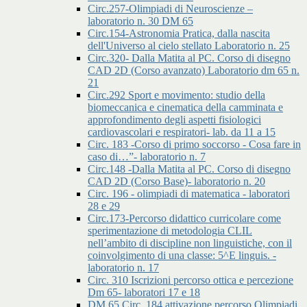
Circ.257-Olimpiadi di Neuroscienze –
laboratorio n. 30 DM 65
Circ.154-Astronomia Pratica, dalla nascita
dell'Universo al cielo stellato Laboratorio n. 25
Circ.320- Dalla Matita al PC. Corso di disegno
CAD 2D (Corso avanzato) Laboratorio dm 65 n.
21
Circ.292 Sport e movimento: studio della
biomeccanica e cinematica della camminata e
approfondimento degli aspetti fisiologici
cardiovascolari e respiratori- lab. da 11 a 15
Circ. 183 -Corso di primo soccorso - Cosa fare in
caso di…”- laboratorio n. 7
Circ.148 -Dalla Matita al PC. Corso di disegno
CAD 2D (Corso Base)- laboratorio n. 20
Circ. 196 - olimpiadi di matematica - laboratori
28 e 29
Circ.173-Percorso didattico curricolare come
sperimentazione di metodologia CLIL
nell’ambito di discipline non linguistiche, con il
coinvolgimento di una classe: 5^E linguis. -
laboratorio n. 17
Circ. 310 Iscrizioni percorso ottica e percezione
Dm 65- laboratori 17 e 18
DM 65 Circ. 184 attivazione percorso Olimpiadi