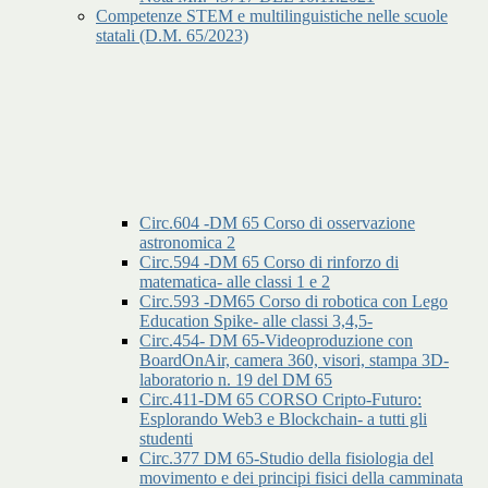
Competenze STEM e multilinguistiche nelle scuole
statali (D.M. 65/2023)
Circ.604 -DM 65 Corso di osservazione
astronomica 2
Circ.594 -DM 65 Corso di rinforzo di
matematica- alle classi 1 e 2
Circ.593 -DM65 Corso di robotica con Lego
Education Spike- alle classi 3,4,5-
Circ.454- DM 65-Videoproduzione con
BoardOnAir, camera 360, visori, stampa 3D-
laboratorio n. 19 del DM 65
Circ.411-DM 65 CORSO Cripto-Futuro:
Esplorando Web3 e Blockchain- a tutti gli
studenti
Circ.377 DM 65-Studio della fisiologia del
movimento e dei principi fisici della camminata