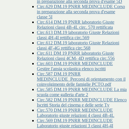
in preparazione alla seconda prova d'esame 5D
Circ.629 DM.19 PNRR MEDINCLUDE Corso
in preparazione alla seconda prova d'esame
classe 5I
Circ.614 DM.19 PNRR laboratorio Giuste
Relazioni classi 4B-4L circ. 570 rettificata
Circ.613 DM.19 laboratorio Giuste Relazioni
classi 4H-4I rettifica circ.569
Circ.612 DM.19 laboratorio Giuste Relazioni
classi 4F-4G rettifica circ.568
Circ.611 DM 19 PNRR laboratorio Giuste
Relazioni classi 4CM- 4D rettifica circ.556
Circ.603 DM.19 PNRR MEDINCLUDE
Gestire l'ansia scolastica elenco iscritti
Circ.587 DM.19 PNRR
MEDINCLUDE_Percorsi di orientamento con il
coinvolgimento delle famiglie PCTO.pdf
Circ.585 DM.19 PNRR MEDINCLUDE La mia
scuola come galleria d'arte 2
Circ.582 DM.19 PNRR MEDINCLUDE Elenco
Iscritti Storia del cinema e delle serie Tv
Circ.570 DM.19 PNRR MEDINCLUDE
Laboratorio giuste relazioni 4 classi 4B-4L
Circ.569 DM.19 PNRR MEDINCLUDE
Laboratorio giuste relazioni 3 classi 4H-4I