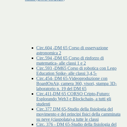
Circ.604 -DM 65 Corso di osservazione
astronomica 2
Circ.594 -DM 65 Corso di rinforzo di
matematica- alle classi 1 e 2
Circ.593 -DM65 Corso di robotica con Lego
Education Spike- alle classi 3,4,5-
Circ.454- DM 65-Videoproduzione con
BoardOnAir, camera 360, visori, stampa 3D-
laboratorio n. 19 del DM 65
Circ.411-DM 65 CORSO Cripto-Futuro:
Esplorando Web3 e Blockchain- a tutti gli
studenti
Circ.377 DM 65-Studio della fisiologia del
movimento e dei principi fisici della camminata
su neve (ciaspolata)-a tutte le classi
Circ. 376 - DM 65-Studio della fisiologia del