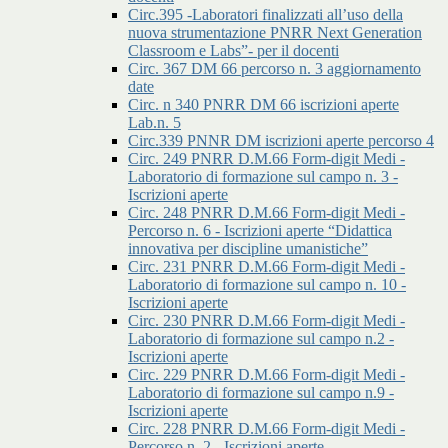
Circ.395 -Laboratori finalizzati all’uso della
nuova strumentazione PNRR Next Generation
Classroom e Labs”- per il docenti
Circ. 367 DM 66 percorso n. 3 aggiornamento
date
Circ. n 340 PNRR DM 66 iscrizioni aperte
Lab.n. 5
Circ.339 PNNR DM iscrizioni aperte percorso 4
Circ. 249 PNRR D.M.66 Form-digit Medi -
Laboratorio di formazione sul campo n. 3 -
Iscrizioni aperte
Circ. 248 PNRR D.M.66 Form-digit Medi -
Percorso n. 6 - Iscrizioni aperte “Didattica
innovativa per discipline umanistiche”
Circ. 231 PNRR D.M.66 Form-digit Medi -
Laboratorio di formazione sul campo n. 10 -
Iscrizioni aperte
Circ. 230 PNRR D.M.66 Form-digit Medi -
Laboratorio di formazione sul campo n.2 -
Iscrizioni aperte
Circ. 229 PNRR D.M.66 Form-digit Medi -
Laboratorio di formazione sul campo n.9 -
Iscrizioni aperte
Circ. 228 PNRR D.M.66 Form-digit Medi -
Percorso n. 2 - Iscrizioni aperte