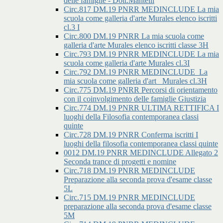
delle famiglie - Dott.Mantelli
Circ.817 DM.19 PNRR MEDINCLUDE La mia
scuola come galleria d'arte Murales elenco iscritti
cl.3 I
Circ.800 DM.19 PNRR La mia scuola come
galleria d'arte Murales elenco iscritti classe 3H
Circ.793 DM.19 PNRR MEDINCLUDE La mia
scuola come galleria d'arte Murales cl.3I
Circ.792 DM.19 PNRR MEDINCLUDE_La
mia scuola come galleria d'art _Murales cl.3H
Circ.775 DM.19 PNRR Percorsi di orientamento
con il coinvolgimento delle famiglie Giustizia
Circ.774 DM.19 PNRR ULTIMA RETTIFICA I
luoghi della Filosofia contemporanea classi
quinte
Circ.728 DM.19 PNRR Conferma iscritti I
luoghi della filosofia contemporanea classi quinte
0012 DM.19 PNRR MEDINCLUDE Allegato 2
Seconda trance di progetti e nomine
Circ.718 DM.19 PNRR MEDINCLUDE
Preparazione alla seconda prova d'esame classe
5L
Circ.715 DM.19 PNRR MEDINCLUDE
preparazione alla seconda prova d'esame classe
5M