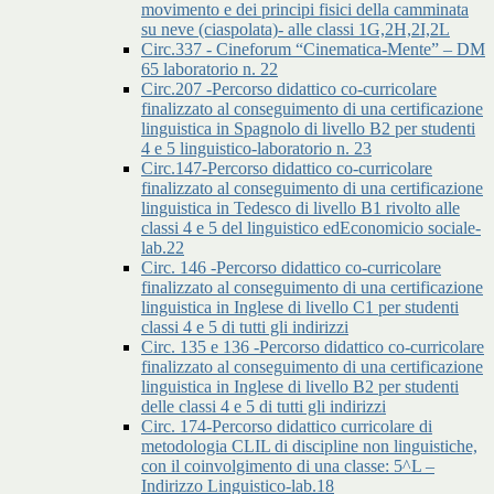
movimento e dei principi fisici della camminata
su neve (ciaspolata)- alle classi 1G,2H,2I,2L
Circ.337 - Cineforum “Cinematica-Mente” – DM
65 laboratorio n. 22
Circ.207 -Percorso didattico co-curricolare
finalizzato al conseguimento di una certificazione
linguistica in Spagnolo di livello B2 per studenti
4 e 5 linguistico-laboratorio n. 23
Circ.147-Percorso didattico co-curricolare
finalizzato al conseguimento di una certificazione
linguistica in Tedesco di livello B1 rivolto alle
classi 4 e 5 del linguistico edEconomicio sociale-
lab.22
Circ. 146 -Percorso didattico co-curricolare
finalizzato al conseguimento di una certificazione
linguistica in Inglese di livello C1 per studenti
classi 4 e 5 di tutti gli indirizzi
Circ. 135 e 136 -Percorso didattico co-curricolare
finalizzato al conseguimento di una certificazione
linguistica in Inglese di livello B2 per studenti
delle classi 4 e 5 di tutti gli indirizzi
Circ. 174-Percorso didattico curricolare di
metodologia CLIL di discipline non linguistiche,
con il coinvolgimento di una classe: 5^L –
Indirizzo Linguistico-lab.18