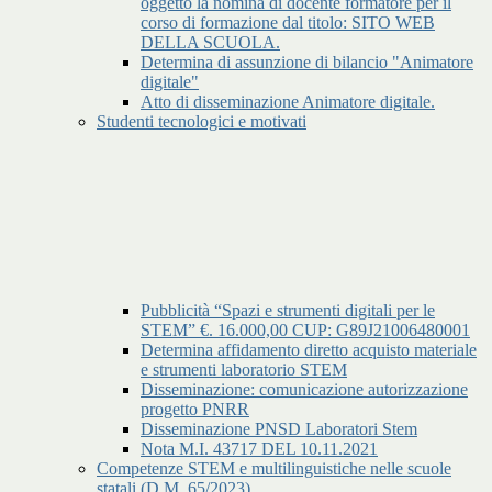
oggetto la nomina di docente formatore per il
corso di formazione dal titolo: SITO WEB
DELLA SCUOLA.
Determina di assunzione di bilancio "Animatore
digitale"
Atto di disseminazione Animatore digitale.
Studenti tecnologici e motivati
Pubblicità “Spazi e strumenti digitali per le
STEM” €. 16.000,00 CUP: G89J21006480001
Determina affidamento diretto acquisto materiale
e strumenti laboratorio STEM
Disseminazione: comunicazione autorizzazione
progetto PNRR
Disseminazione PNSD Laboratori Stem
Nota M.I. 43717 DEL 10.11.2021
Competenze STEM e multilinguistiche nelle scuole
statali (D.M. 65/2023)