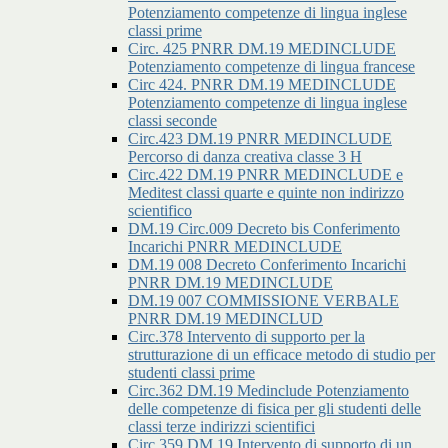
Potenziamento competenze di lingua inglese
classi prime
Circ. 425 PNRR DM.19 MEDINCLUDE
Potenziamento competenze di lingua francese
Circ 424. PNRR DM.19 MEDINCLUDE
Potenziamento competenze di lingua inglese
classi seconde
Circ.423 DM.19 PNRR MEDINCLUDE
Percorso di danza creativa classe 3 H
Circ.422 DM.19 PNRR MEDINCLUDE e
Meditest classi quarte e quinte non indirizzo
scientifico
DM.19 Circ.009 Decreto bis Conferimento
Incarichi PNRR MEDINCLUDE
DM.19 008 Decreto Conferimento Incarichi
PNRR DM.19 MEDINCLUDE
DM.19 007 COMMISSIONE VERBALE
PNRR DM.19 MEDINCLUD
Circ.378 Intervento di supporto per la
strutturazione di un efficace metodo di studio per
studenti classi prime
Circ.362 DM.19 Medinclude Potenziamento
delle competenze di fisica per gli studenti delle
classi terze indirizzi scientifici
Circ.359 DM.19 Intervento di supporto di un