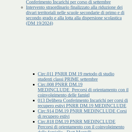
Conferimento Incarichi per corso di settembre
Intervento straordinario finalizzato alla riduzione dei
divari territoriali nelle scuole secondarie di primo e di
secondo grado e alla lotta alla dispersione scolastica
(DM 19/2024)
Circ.011 PNRR DM 19 metodo di studio
studenti classi PRIME settembre
Circ.008 PNRR DM.19
MEDINCLUDE_Percorsi di orientamento con il
coinvolgimento delle famigl
013 Delibera Conferimento Incarichi per corsi di
recupero estivi PNRR DM.19 MEDINCLUDE
Circ.914 DM.19 PNRR MEDINCLUDE Corsi
di recupero estivi
Circ.818 DM.19 PNRR MEDINCLUDE
Percorsi di orientamento con il coinvolgimento