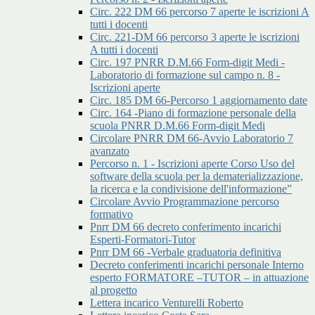
Circ. 222 DM 66 percorso 7 aperte le iscrizioni A
tutti i docenti
Circ. 221-DM 66 percorso 3 aperte le iscrizioni
A tutti i docenti
Circ. 197 PNRR D.M.66 Form-digit Medi -
Laboratorio di formazione sul campo n. 8 -
Iscrizioni aperte
Circ. 185 DM 66-Percorso 1 aggiornamento date
Circ. 164 -Piano di formazione personale della
scuola PNRR D.M.66 Form-digit Medi
Circolare PNRR DM 66-Avvio Laboratorio 7
avanzato
Percorso n. 1 - Iscrizioni aperte Corso Uso del
software della scuola per la dematerializzazione,
la ricerca e la condivisione dell'informazione”
Circolare Avvio Programmazione percorso
formativo
Pnrr DM 66 decreto conferimento incarichi
Esperti-Formatori-Tutor
Pnrr DM 66 -Verbale graduatoria definitiva
Decreto conferimenti incarichi personale Interno
esperto FORMATORE –TUTOR – in attuazione
al progetto
Lettera incarico Venturelli Roberto