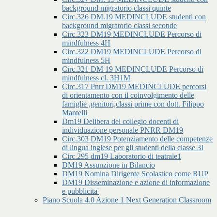
background migratorio classi quinte
Circ.326 DM.19 MEDINCLUDE studenti con
background migratorio classi seconde
Circ.323 DM19 MEDINCLUDE Percorso di
mindfulness 4H
Circ.322 DM19 MEDINCLUDE Percorso di
mindfulness 5H
Circ.321 DM 19 MEDINCLUDE Percorso di
mindfulness cl. 3H1M
Circ.317 Pnrr DM19 MEDINCLUDE percorsi
di orientamento con il coinvolgimento delle
famiglie ,genitori,classi prime con dott. Filippo
Mantelli
Dm19 Delibera del collegio docenti di
individuazione personale PNRR DM19
Circ.303 DM19 Potenziamento delle competenze
di lingua inglese per gli studenti della classe 3I
Circ.295 dm19 Laboratorio di teatrale1
DM19 Assunzione in Bilancio
DM19 Nomina Dirigente Scolastico come RUP
DM19 Disseminazione e azione di informazione
e pubblicita'
Piano Scuola 4.0 Azione 1 Next Generation Classroom