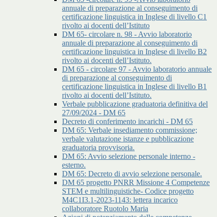
annuale di preparazione al conseguimento di
certificazione linguistica in Inglese di livello C1
rivolto ai docenti dell’Istituto
DM 65- circolare n. 98 - Avvio laboratorio
annuale di preparazione al conseguimento di
certificazione linguistica in Inglese di livello B2
rivolto ai docenti dell’Istituto.
DM 65 - circolare 97 - Avvio laboratorio annuale
di preparazione al conseguimento di
certificazione linguistica in Inglese di livello B1
rivolto ai docenti dell’Istituto.
Verbale pubblicazione graduatoria definitiva del
27/09/2024 - DM 65
Decreto di conferimento incarichi - DM 65
DM 65: Verbale insediamento commissione;
verbale valutazione istanze e pubblicazione
graduatoria provvisoria.
DM 65: Avvio selezione personale interno -
esterno.
DM 65: Decreto di avvio selezione personale.
DM 65 progetto PNRR Missione 4 Competenze
STEM e multilinguistiche- Codice progetto
M4C1I3.1-2023-1143: lettera incarico
collaboratore Ruotolo Maria