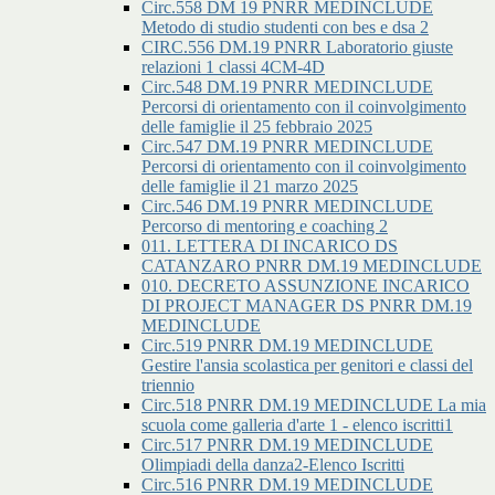
Circ.558 DM 19 PNRR MEDINCLUDE
Metodo di studio studenti con bes e dsa 2
CIRC.556 DM.19 PNRR Laboratorio giuste
relazioni 1 classi 4CM-4D
Circ.548 DM.19 PNRR MEDINCLUDE
Percorsi di orientamento con il coinvolgimento
delle famiglie il 25 febbraio 2025
Circ.547 DM.19 PNRR MEDINCLUDE
Percorsi di orientamento con il coinvolgimento
delle famiglie il 21 marzo 2025
Circ.546 DM.19 PNRR MEDINCLUDE
Percorso di mentoring e coaching 2
011. LETTERA DI INCARICO DS
CATANZARO PNRR DM.19 MEDINCLUDE
010. DECRETO ASSUNZIONE INCARICO
DI PROJECT MANAGER DS PNRR DM.19
MEDINCLUDE
Circ.519 PNRR DM.19 MEDINCLUDE
Gestire l'ansia scolastica per genitori e classi del
triennio
Circ.518 PNRR DM.19 MEDINCLUDE La mia
scuola come galleria d'arte 1 - elenco iscritti1
Circ.517 PNRR DM.19 MEDINCLUDE
Olimpiadi della danza2-Elenco Iscritti
Circ.516 PNRR DM.19 MEDINCLUDE