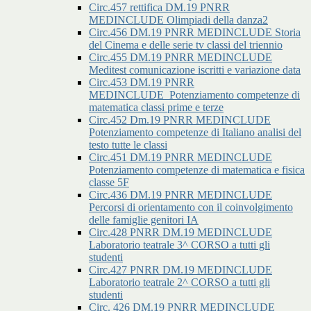
Circ.457 rettifica DM.19 PNRR
MEDINCLUDE Olimpiadi della danza2
Circ.456 DM.19 PNRR MEDINCLUDE Storia
del Cinema e delle serie tv classi del triennio
Circ.455 DM.19 PNRR MEDINCLUDE
Meditest comunicazione iscritti e variazione data
Circ.453 DM.19 PNRR
MEDINCLUDE_Potenziamento competenze di
matematica classi prime e terze
Circ.452 Dm.19 PNRR MEDINCLUDE
Potenziamento competenze di Italiano analisi del
testo tutte le classi
Circ.451 DM.19 PNRR MEDINCLUDE
Potenziamento competenze di matematica e fisica
classe 5F
Circ.436 DM.19 PNRR MEDINCLUDE
Percorsi di orientamento con il coinvolgimento
delle famiglie genitori IA
Circ.428 PNRR DM.19 MEDINCLUDE
Laboratorio teatrale 3^ CORSO a tutti gli
studenti
Circ.427 PNRR DM.19 MEDINCLUDE
Laboratorio teatrale 2^ CORSO a tutti gli
studenti
Circ. 426 DM.19 PNRR MEDINCLUDE