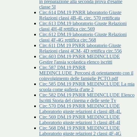
in preparazione alla seconda prova d'esame
classe 5I
Circ.614 DM.19 PNRR laboratorio Giuste
Relazioni classi 4B-4L circ. 570 rettificata
Circ.613 DM.19 laboratorio Giuste Relazioni
classi 4H-4I rettifica circ.569
Circ.612 DM.19 laboratorio Giuste Relazioni
classi 4F-4G rettifica circ.568
Circ.611 DM 19 PNRR laboratorio Giuste
Relazioni classi 4CM- 4D rettifica circ.556
Circ.603 DM.19 PNRR MEDINCLUDE
Gestire l'ansia scolastica elenco iscritti
Circ.587 DM.19 PNRR
MEDINCLUDE_Percorsi di orientamento con il
coinvolgimento delle famiglie PCTO.pdf
Circ.585 DM.19 PNRR MEDINCLUDE La mia
scuola come galleria d'arte 2
Circ.582 DM.19 PNRR MEDINCLUDE Elenco
Iscritti Storia del cinema e delle serie Tv
Circ.570 DM.19 PNRR MEDINCLUDE
Laboratorio giuste relazioni 4 classi 4B-4L
Circ.569 DM.19 PNRR MEDINCLUDE
Laboratorio giuste relazioni 3 classi 4H-4I
Circ.568 DM.19 PNRR MEDINCLUDE
Laboratorio giuste relazioni 2 classi 4F-4G