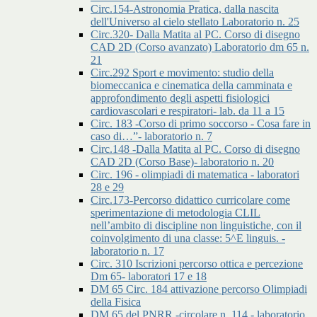
Circ.154-Astronomia Pratica, dalla nascita
dell'Universo al cielo stellato Laboratorio n. 25
Circ.320- Dalla Matita al PC. Corso di disegno
CAD 2D (Corso avanzato) Laboratorio dm 65 n.
21
Circ.292 Sport e movimento: studio della
biomeccanica e cinematica della camminata e
approfondimento degli aspetti fisiologici
cardiovascolari e respiratori- lab. da 11 a 15
Circ. 183 -Corso di primo soccorso - Cosa fare in
caso di…”- laboratorio n. 7
Circ.148 -Dalla Matita al PC. Corso di disegno
CAD 2D (Corso Base)- laboratorio n. 20
Circ. 196 - olimpiadi di matematica - laboratori
28 e 29
Circ.173-Percorso didattico curricolare come
sperimentazione di metodologia CLIL
nell’ambito di discipline non linguistiche, con il
coinvolgimento di una classe: 5^E linguis. -
laboratorio n. 17
Circ. 310 Iscrizioni percorso ottica e percezione
Dm 65- laboratori 17 e 18
DM 65 Circ. 184 attivazione percorso Olimpiadi
della Fisica
DM 65 del PNRR -circolare n. 114 - laboratorio