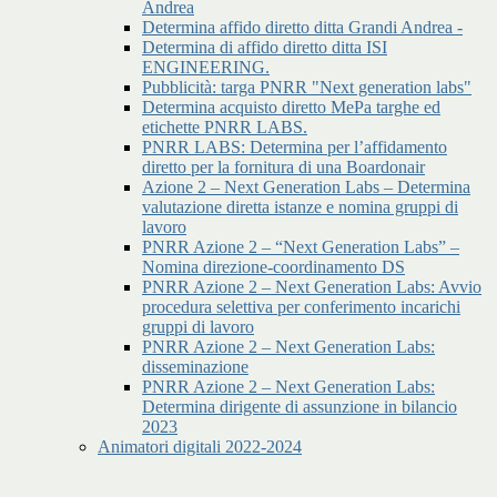
Andrea
Determina affido diretto ditta Grandi Andrea -
Determina di affido diretto ditta ISI
ENGINEERING.
Pubblicità: targa PNRR "Next generation labs"
Determina acquisto diretto MePa targhe ed
etichette PNRR LABS.
PNRR LABS: Determina per l’affidamento
diretto per la fornitura di una Boardonair
Azione 2 – Next Generation Labs – Determina
valutazione diretta istanze e nomina gruppi di
lavoro
PNRR Azione 2 – “Next Generation Labs” –
Nomina direzione-coordinamento DS
PNRR Azione 2 – Next Generation Labs: Avvio
procedura selettiva per conferimento incarichi
gruppi di lavoro
PNRR Azione 2 – Next Generation Labs:
disseminazione
PNRR Azione 2 – Next Generation Labs:
Determina dirigente di assunzione in bilancio
2023
Animatori digitali 2022-2024