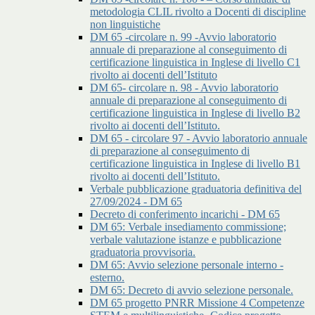
metodologia CLIL rivolto a Docenti di discipline
non linguistiche
DM 65 -circolare n. 99 -Avvio laboratorio
annuale di preparazione al conseguimento di
certificazione linguistica in Inglese di livello C1
rivolto ai docenti dell’Istituto
DM 65- circolare n. 98 - Avvio laboratorio
annuale di preparazione al conseguimento di
certificazione linguistica in Inglese di livello B2
rivolto ai docenti dell’Istituto.
DM 65 - circolare 97 - Avvio laboratorio annuale
di preparazione al conseguimento di
certificazione linguistica in Inglese di livello B1
rivolto ai docenti dell’Istituto.
Verbale pubblicazione graduatoria definitiva del
27/09/2024 - DM 65
Decreto di conferimento incarichi - DM 65
DM 65: Verbale insediamento commissione;
verbale valutazione istanze e pubblicazione
graduatoria provvisoria.
DM 65: Avvio selezione personale interno -
esterno.
DM 65: Decreto di avvio selezione personale.
DM 65 progetto PNRR Missione 4 Competenze