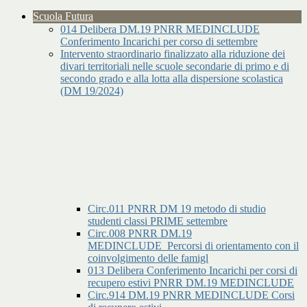
Scuola Futura
014 Delibera DM.19 PNRR MEDINCLUDE
Conferimento Incarichi per corso di settembre
Intervento straordinario finalizzato alla riduzione dei
divari territoriali nelle scuole secondarie di primo e di
secondo grado e alla lotta alla dispersione scolastica
(DM 19/2024)
Circ.011 PNRR DM 19 metodo di studio
studenti classi PRIME settembre
Circ.008 PNRR DM.19
MEDINCLUDE_Percorsi di orientamento con il
coinvolgimento delle famigl
013 Delibera Conferimento Incarichi per corsi di
recupero estivi PNRR DM.19 MEDINCLUDE
Circ.914 DM.19 PNRR MEDINCLUDE Corsi