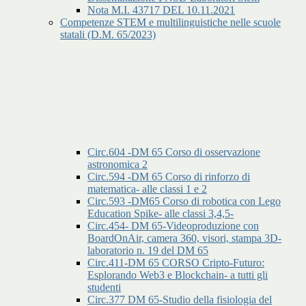
Nota M.I. 43717 DEL 10.11.2021
Competenze STEM e multilinguistiche nelle scuole
statali (D.M. 65/2023)
Circ.604 -DM 65 Corso di osservazione
astronomica 2
Circ.594 -DM 65 Corso di rinforzo di
matematica- alle classi 1 e 2
Circ.593 -DM65 Corso di robotica con Lego
Education Spike- alle classi 3,4,5-
Circ.454- DM 65-Videoproduzione con
BoardOnAir, camera 360, visori, stampa 3D-
laboratorio n. 19 del DM 65
Circ.411-DM 65 CORSO Cripto-Futuro:
Esplorando Web3 e Blockchain- a tutti gli
studenti
Circ.377 DM 65-Studio della fisiologia del