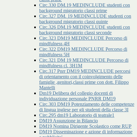
Circ.330 DM.19 MEDINCLUDE studenti con
background migratorio classi prime
Circ.327 DM. 19 MEDINCLUDE studenti con
background migratorio classi quinte
Circ.326 DM.19 MEDINCLUDE studenti con
background migratorio classi seconde
Circ.323 DM19 MEDINCLUDE Percorso di
mindfulness 4H
Circ.322 DM19 MEDINCLUDE Percorso di
mindfulness 5H
Circ.321 DM 19 MEDINCLUDE Percorso di
mindfulness cl. 3H1M
Circ.317 Pnrr DM19 MEDINCLUDE percorsi
di orientamento con il coinvolgimento delle
famiglie ,genitori,classi prime con dott. Filippo
Mantelli
Dm19 Delibera del collegio docenti di
individuazione personale PNRR DM19
Circ.303 DM19 Potenziamento delle competenze
di lingua inglese per gli studenti della classe 3I
Circ.295 dm19 Laboratorio di teatrale1
DM19 Assunzione in Bilancio
DM19 Nomina Dirigente Scolastico come RUP
DM19 Disseminazione e azione di informazione