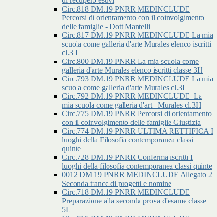
di recupero estivi
Circ.818 DM.19 PNRR MEDINCLUDE
Percorsi di orientamento con il coinvolgimento
delle famiglie - Dott.Mantelli
Circ.817 DM.19 PNRR MEDINCLUDE La mia
scuola come galleria d'arte Murales elenco iscritti
cl.3 I
Circ.800 DM.19 PNRR La mia scuola come
galleria d'arte Murales elenco iscritti classe 3H
Circ.793 DM.19 PNRR MEDINCLUDE La mia
scuola come galleria d'arte Murales cl.3I
Circ.792 DM.19 PNRR MEDINCLUDE_La
mia scuola come galleria d'art _Murales cl.3H
Circ.775 DM.19 PNRR Percorsi di orientamento
con il coinvolgimento delle famiglie Giustizia
Circ.774 DM.19 PNRR ULTIMA RETTIFICA I
luoghi della Filosofia contemporanea classi
quinte
Circ.728 DM.19 PNRR Conferma iscritti I
luoghi della filosofia contemporanea classi quinte
0012 DM.19 PNRR MEDINCLUDE Allegato 2
Seconda trance di progetti e nomine
Circ.718 DM.19 PNRR MEDINCLUDE
Preparazione alla seconda prova d'esame classe
5L