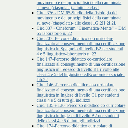
movimento e dei principi fisici della camminata
su neve (ciaspolata)-a tutte le classi
Circ. 376 - DM 65-Studio della fisiologia del
movimento e dei principi fisici della camminata
su neve (ciaspolata)- alle classi 1G,2H,2I,2L
Circ.337 - Cineforum “Cinematica-Mente” – DM
65 laboratorio n. 22
Circ.207 -Percorso didattico co-curricolare
finalizzato al conseguimento di una certificazione
linguistica in Spagnolo di livello B2 per studenti
4 e 5 linguistico-laboratorio n. 23
Circ.147-Percorso didattico co-curricolare
finalizzato al conseguimento di una certificazione
linguistica in Tedesco di livello B1 rivolto alle
classi 4 e 5 del linguistico edEconomicio sociale-
lab.22
Circ. 146 -Percorso didattico co-curricolare
finalizzato al conseguimento di una certificazione
linguistica in Inglese di livello C1 per studenti
classi 4 e 5 di tutti gli indirizzi
Circ. 135 e 136 -Percorso didattico co-curricolare
finalizzato al conseguimento di una certificazione
linguistica in Inglese di livello B2 per studenti
delle classi 4 e 5 di tutti gli indirizzi
Circ. 174-Percorso didattico curricolare di