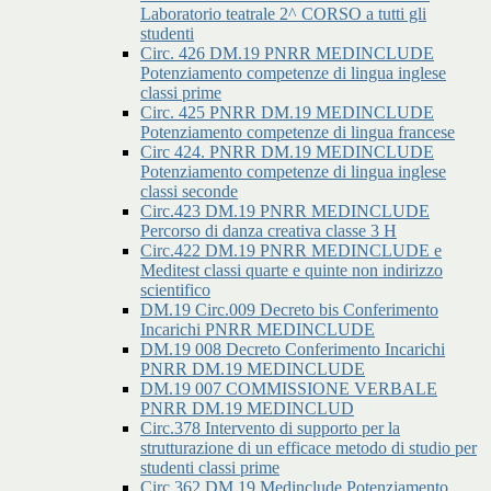
Laboratorio teatrale 2^ CORSO a tutti gli
studenti
Circ. 426 DM.19 PNRR MEDINCLUDE
Potenziamento competenze di lingua inglese
classi prime
Circ. 425 PNRR DM.19 MEDINCLUDE
Potenziamento competenze di lingua francese
Circ 424. PNRR DM.19 MEDINCLUDE
Potenziamento competenze di lingua inglese
classi seconde
Circ.423 DM.19 PNRR MEDINCLUDE
Percorso di danza creativa classe 3 H
Circ.422 DM.19 PNRR MEDINCLUDE e
Meditest classi quarte e quinte non indirizzo
scientifico
DM.19 Circ.009 Decreto bis Conferimento
Incarichi PNRR MEDINCLUDE
DM.19 008 Decreto Conferimento Incarichi
PNRR DM.19 MEDINCLUDE
DM.19 007 COMMISSIONE VERBALE
PNRR DM.19 MEDINCLUD
Circ.378 Intervento di supporto per la
strutturazione di un efficace metodo di studio per
studenti classi prime
Circ.362 DM.19 Medinclude Potenziamento