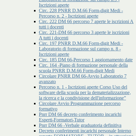
Iscrizioni aperte
Circ. 228 PNRR D.M.66 Form-digit Medi -
Percorso n. 2 - Iscrizioni aperte
Circ. 222 DM 66 percorso 7 aperte le iscrizioni A
tutti i docenti
Circ. 221-DM 66 percorso 3 aperte le iscrizioni
A tutti i docenti
Circ. 197 PNRR D.M.66 Form-digit Medi -
Laboratorio di formazione sul campo n. 8 -
Iscrizioni aperte
Circ. 185 DM 66-Percorso 1 aggiornamento date
Circ. 164 -Piano di formazione personale della
scuola PNRR D.M.66 Form-digit Medi
Circolare PNRR DM 66-Avvio Laboratorio 7
avanzato
Percorso n. 1 - Iscrizioni aperte Corso Uso del
software della scuola per la dematerializzazione,
la ricerca e la condivisione dell'informazione”
Circolare Avvio Programmazione percorso
formativo
Pnrr DM 66 decreto conferimento incarichi
Esperti-Formatori-Tutor
Pnrr DM 66 -Verbale graduatoria definitiva
Decreto conferimenti incarichi personale Interno