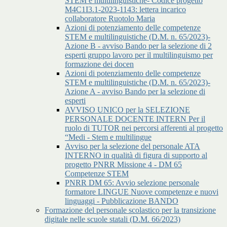
STEM e multilinguistiche- Codice progetto
M4C1I3.1-2023-1143: lettera incarico
collaboratore Ruotolo Maria
Azioni di potenziamento delle competenze
STEM e multilinguistiche (D.M. n. 65/2023)-
Azione B - avviso Bando per la selezione di 2
esperti gruppo lavoro per il multilinguismo per
formazione dei docen
Azioni di potenziamento delle competenze
STEM e multilinguistiche (D.M. n. 65/2023)-
Azione A - avviso Bando per la selezione di
esperti
AVVISO UNICO per la SELEZIONE
PERSONALE DOCENTE INTERN Per il
ruolo di TUTOR nei percorsi afferenti al progetto
“Medi - Stem e multilingue
Avviso per la selezione del personale ATA
INTERNO in qualità di figura di supporto al
progetto PNRR Missione 4 - DM 65
Competenze STEM
PNRR DM 65: Avvio selezione personale
formatore LINGUE Nuove competenze e nuovi
linguaggi - Pubblicazione BANDO
Formazione del personale scolastico per la transizione
digitale nelle scuole statali (D.M. 66/2023)