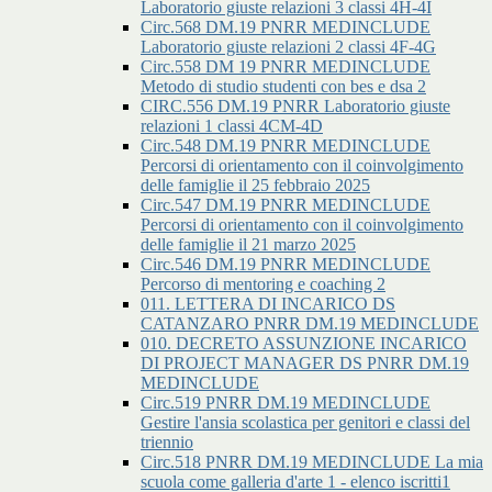
Laboratorio giuste relazioni 3 classi 4H-4I
Circ.568 DM.19 PNRR MEDINCLUDE
Laboratorio giuste relazioni 2 classi 4F-4G
Circ.558 DM 19 PNRR MEDINCLUDE
Metodo di studio studenti con bes e dsa 2
CIRC.556 DM.19 PNRR Laboratorio giuste
relazioni 1 classi 4CM-4D
Circ.548 DM.19 PNRR MEDINCLUDE
Percorsi di orientamento con il coinvolgimento
delle famiglie il 25 febbraio 2025
Circ.547 DM.19 PNRR MEDINCLUDE
Percorsi di orientamento con il coinvolgimento
delle famiglie il 21 marzo 2025
Circ.546 DM.19 PNRR MEDINCLUDE
Percorso di mentoring e coaching 2
011. LETTERA DI INCARICO DS
CATANZARO PNRR DM.19 MEDINCLUDE
010. DECRETO ASSUNZIONE INCARICO
DI PROJECT MANAGER DS PNRR DM.19
MEDINCLUDE
Circ.519 PNRR DM.19 MEDINCLUDE
Gestire l'ansia scolastica per genitori e classi del
triennio
Circ.518 PNRR DM.19 MEDINCLUDE La mia
scuola come galleria d'arte 1 - elenco iscritti1