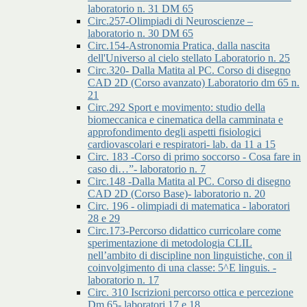
laboratorio n. 31 DM 65
Circ.257-Olimpiadi di Neuroscienze –
laboratorio n. 30 DM 65
Circ.154-Astronomia Pratica, dalla nascita
dell'Universo al cielo stellato Laboratorio n. 25
Circ.320- Dalla Matita al PC. Corso di disegno
CAD 2D (Corso avanzato) Laboratorio dm 65 n.
21
Circ.292 Sport e movimento: studio della
biomeccanica e cinematica della camminata e
approfondimento degli aspetti fisiologici
cardiovascolari e respiratori- lab. da 11 a 15
Circ. 183 -Corso di primo soccorso - Cosa fare in
caso di…”- laboratorio n. 7
Circ.148 -Dalla Matita al PC. Corso di disegno
CAD 2D (Corso Base)- laboratorio n. 20
Circ. 196 - olimpiadi di matematica - laboratori
28 e 29
Circ.173-Percorso didattico curricolare come
sperimentazione di metodologia CLIL
nell’ambito di discipline non linguistiche, con il
coinvolgimento di una classe: 5^E linguis. -
laboratorio n. 17
Circ. 310 Iscrizioni percorso ottica e percezione
Dm 65- laboratori 17 e 18