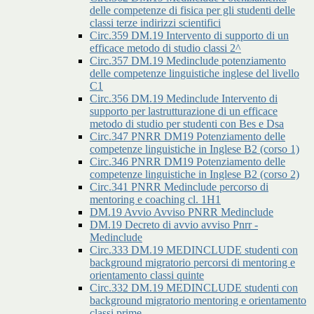
delle competenze di fisica per gli studenti delle
classi terze indirizzi scientifici
Circ.359 DM.19 Intervento di supporto di un
efficace metodo di studio classi 2^
Circ.357 DM.19 Medinclude potenziamento
delle competenze linguistiche inglese del livello
C1
Circ.356 DM.19 Medinclude Intervento di
supporto per lastrutturazione di un efficace
metodo di studio per studenti con Bes e Dsa
Circ.347 PNRR DM19 Potenziamento delle
competenze linguistiche in Inglese B2 (corso 1)
Circ.346 PNRR DM19 Potenziamento delle
competenze linguistiche in Inglese B2 (corso 2)
Circ.341 PNRR Medinclude percorso di
mentoring e coaching cl. 1H1
DM.19 Avvio Avviso PNRR Medinclude
DM.19 Decreto di avvio avviso Pnrr -
Medinclude
Circ.333 DM.19 MEDINCLUDE studenti con
background migratorio percorsi di mentoring e
orientamento classi quinte
Circ.332 DM.19 MEDINCLUDE studenti con
background migratorio mentoring e orientamento
classi prime