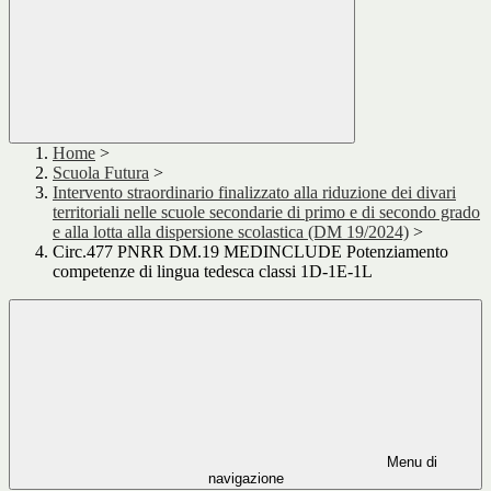
Home
>
Scuola Futura
>
Intervento straordinario finalizzato alla riduzione dei divari
territoriali nelle scuole secondarie di primo e di secondo grado
e alla lotta alla dispersione scolastica (DM 19/2024)
>
Circ.477 PNRR DM.19 MEDINCLUDE Potenziamento
competenze di lingua tedesca classi 1D-1E-1L
Menu di
navigazione