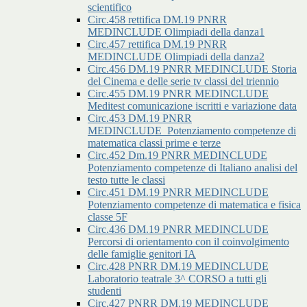
scientifico
Circ.458 rettifica DM.19 PNRR
MEDINCLUDE Olimpiadi della danza1
Circ.457 rettifica DM.19 PNRR
MEDINCLUDE Olimpiadi della danza2
Circ.456 DM.19 PNRR MEDINCLUDE Storia
del Cinema e delle serie tv classi del triennio
Circ.455 DM.19 PNRR MEDINCLUDE
Meditest comunicazione iscritti e variazione data
Circ.453 DM.19 PNRR
MEDINCLUDE_Potenziamento competenze di
matematica classi prime e terze
Circ.452 Dm.19 PNRR MEDINCLUDE
Potenziamento competenze di Italiano analisi del
testo tutte le classi
Circ.451 DM.19 PNRR MEDINCLUDE
Potenziamento competenze di matematica e fisica
classe 5F
Circ.436 DM.19 PNRR MEDINCLUDE
Percorsi di orientamento con il coinvolgimento
delle famiglie genitori IA
Circ.428 PNRR DM.19 MEDINCLUDE
Laboratorio teatrale 3^ CORSO a tutti gli
studenti
Circ.427 PNRR DM.19 MEDINCLUDE