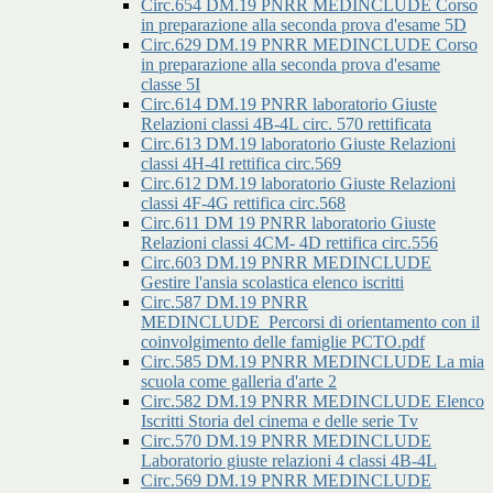
Circ.654 DM.19 PNRR MEDINCLUDE Corso
in preparazione alla seconda prova d'esame 5D
Circ.629 DM.19 PNRR MEDINCLUDE Corso
in preparazione alla seconda prova d'esame
classe 5I
Circ.614 DM.19 PNRR laboratorio Giuste
Relazioni classi 4B-4L circ. 570 rettificata
Circ.613 DM.19 laboratorio Giuste Relazioni
classi 4H-4I rettifica circ.569
Circ.612 DM.19 laboratorio Giuste Relazioni
classi 4F-4G rettifica circ.568
Circ.611 DM 19 PNRR laboratorio Giuste
Relazioni classi 4CM- 4D rettifica circ.556
Circ.603 DM.19 PNRR MEDINCLUDE
Gestire l'ansia scolastica elenco iscritti
Circ.587 DM.19 PNRR
MEDINCLUDE_Percorsi di orientamento con il
coinvolgimento delle famiglie PCTO.pdf
Circ.585 DM.19 PNRR MEDINCLUDE La mia
scuola come galleria d'arte 2
Circ.582 DM.19 PNRR MEDINCLUDE Elenco
Iscritti Storia del cinema e delle serie Tv
Circ.570 DM.19 PNRR MEDINCLUDE
Laboratorio giuste relazioni 4 classi 4B-4L
Circ.569 DM.19 PNRR MEDINCLUDE