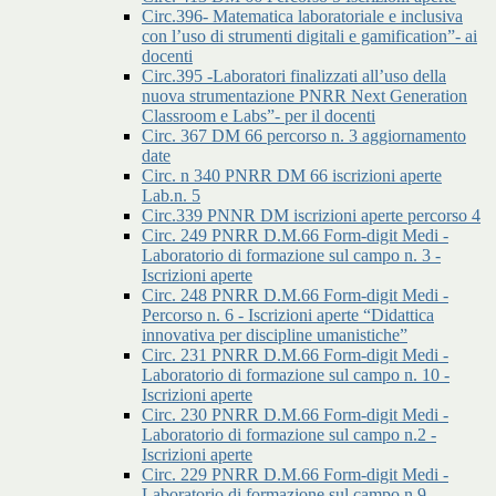
Circ.396- Matematica laboratoriale e inclusiva
con l’uso di strumenti digitali e gamification”- ai
docenti
Circ.395 -Laboratori finalizzati all’uso della
nuova strumentazione PNRR Next Generation
Classroom e Labs”- per il docenti
Circ. 367 DM 66 percorso n. 3 aggiornamento
date
Circ. n 340 PNRR DM 66 iscrizioni aperte
Lab.n. 5
Circ.339 PNNR DM iscrizioni aperte percorso 4
Circ. 249 PNRR D.M.66 Form-digit Medi -
Laboratorio di formazione sul campo n. 3 -
Iscrizioni aperte
Circ. 248 PNRR D.M.66 Form-digit Medi -
Percorso n. 6 - Iscrizioni aperte “Didattica
innovativa per discipline umanistiche”
Circ. 231 PNRR D.M.66 Form-digit Medi -
Laboratorio di formazione sul campo n. 10 -
Iscrizioni aperte
Circ. 230 PNRR D.M.66 Form-digit Medi -
Laboratorio di formazione sul campo n.2 -
Iscrizioni aperte
Circ. 229 PNRR D.M.66 Form-digit Medi -
Laboratorio di formazione sul campo n.9 -