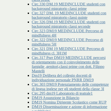
Circ.330 DM.19 MEDINCLUDE studenti con
background migratorio classi prime
Circ.327 DM. 19 MEDINCLUDE studenti con
background migratorio classi quinte
Circ.326 DM.19 MEDINCLUDE studenti con
background migratorio classi seconde
Circ.323 DM19 MEDINCLUDE Percorso di
mindfulness 4H
Circ.322 DM19 MEDINCLUDE Percorso di
mindfulness 5H
Circ.321 DM 19 MEDINCLUDE Percorso di
mindfulness cl. 3H1M
Circ.317 Pnrr DM19 MEDINCLUDE percorsi
di orientamento con il coinvolgimento delle
famiglie ,genitori,classi prime con dott. Filippo
Mantelli
Dm19 Delibera del collegio docenti di
individuazione personale PNRR DM19
Circ.303 DM19 Potenziamento delle competenze
di lingua inglese per gli studenti della classe 3I
Circ.295 dm19 Laboratorio di teatrale1
DM19 Assunzione in Bilancio
DM19 Nomina Dirigente Scolastico come RUP
DM19 Disseminazione e azione di informazione