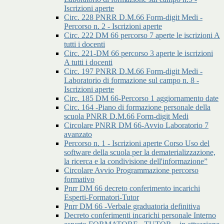
Iscrizioni aperte
Circ. 228 PNRR D.M.66 Form-digit Medi -
Percorso n. 2 - Iscrizioni aperte
Circ. 222 DM 66 percorso 7 aperte le iscrizioni A
tutti i docenti
Circ. 221-DM 66 percorso 3 aperte le iscrizioni
A tutti i docenti
Circ. 197 PNRR D.M.66 Form-digit Medi -
Laboratorio di formazione sul campo n. 8 -
Iscrizioni aperte
Circ. 185 DM 66-Percorso 1 aggiornamento date
Circ. 164 -Piano di formazione personale della
scuola PNRR D.M.66 Form-digit Medi
Circolare PNRR DM 66-Avvio Laboratorio 7
avanzato
Percorso n. 1 - Iscrizioni aperte Corso Uso del
software della scuola per la dematerializzazione,
la ricerca e la condivisione dell'informazione”
Circolare Avvio Programmazione percorso
formativo
Pnrr DM 66 decreto conferimento incarichi
Esperti-Formatori-Tutor
Pnrr DM 66 -Verbale graduatoria definitiva
Decreto conferimenti incarichi personale Interno