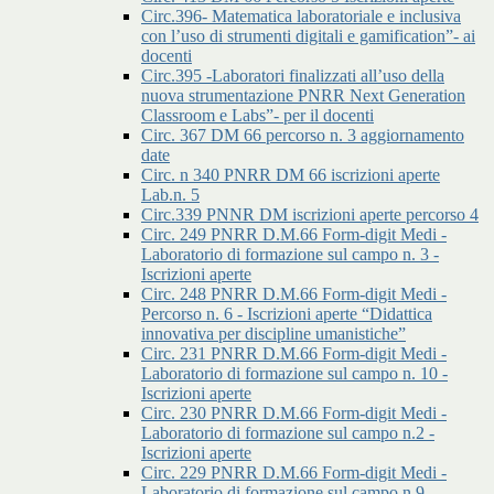
Circ.396- Matematica laboratoriale e inclusiva
con l’uso di strumenti digitali e gamification”- ai
docenti
Circ.395 -Laboratori finalizzati all’uso della
nuova strumentazione PNRR Next Generation
Classroom e Labs”- per il docenti
Circ. 367 DM 66 percorso n. 3 aggiornamento
date
Circ. n 340 PNRR DM 66 iscrizioni aperte
Lab.n. 5
Circ.339 PNNR DM iscrizioni aperte percorso 4
Circ. 249 PNRR D.M.66 Form-digit Medi -
Laboratorio di formazione sul campo n. 3 -
Iscrizioni aperte
Circ. 248 PNRR D.M.66 Form-digit Medi -
Percorso n. 6 - Iscrizioni aperte “Didattica
innovativa per discipline umanistiche”
Circ. 231 PNRR D.M.66 Form-digit Medi -
Laboratorio di formazione sul campo n. 10 -
Iscrizioni aperte
Circ. 230 PNRR D.M.66 Form-digit Medi -
Laboratorio di formazione sul campo n.2 -
Iscrizioni aperte
Circ. 229 PNRR D.M.66 Form-digit Medi -
Laboratorio di formazione sul campo n.9 -