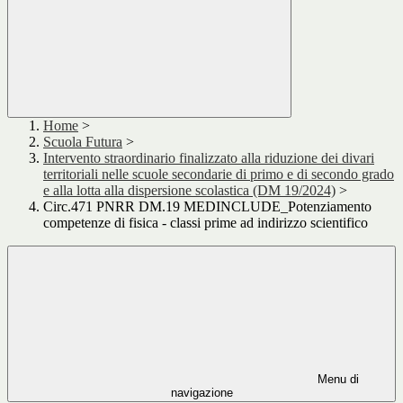
Home
>
Scuola Futura
>
Intervento straordinario finalizzato alla riduzione dei divari
territoriali nelle scuole secondarie di primo e di secondo grado
e alla lotta alla dispersione scolastica (DM 19/2024)
>
Circ.471 PNRR DM.19 MEDINCLUDE_Potenziamento
competenze di fisica - classi prime ad indirizzo scientifico
Menu di
navigazione