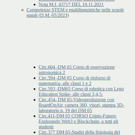
Nota M.I. 43717 DEL 10.11.2021
Competenze STEM e multilinguistiche nelle scuole
statali (D.M. 65/2023)
Circ.604 -DM 65 Corso di osservazione
astronomica 2
Circ.594 -DM 65 Corso di rinforzo di
matematica- alle classi 1 e 2
Circ.593 -DM65 Corso di robotica con Lego
Education Spike- alle classi 3,4,5-
Circ.454- DM 65-Videoproduzione con
BoardOnAir, camera 360, visori, stampa 3D-
laboratorio n. 19 del DM 65
Circ.411-DM 65 CORSO Cripto-Futuro:
Esplorando Web3 e Blockchain- a tutti gli
studenti
Circ.377 DM 65-Studio della fisiologia del