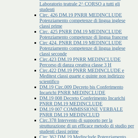
Laboratorio teatrale 2^ CORSO a tutti gli
studenti
Circ. 426 DM.19 PNRR MEDINCLUDE
Potenziamento competenze di lingua inglese
classi prime
Circ. 425 PNRR DM.19 MEDINCLUDE
Potenziamento competenze di lingua francese
Circ 424. PNRR DM.19 MEDINCLUDE
Potenziamento competenze di lingua inglese
classi seconde
Circ.423 DM.19 PNRR MEDINCLUDE
Percorso di danza creativa classe 3 H
Circ.422 DM.19 PNRR MEDINCLUDE e
Meditest classi quarte e quinte non indirizzo
scientifico
DM.19 Circ.009 Decreto bis Conferimento
Incarichi PNRR MEDINCLUDE
DM.19 008 Decreto Conferimento Incarichi
PNRR DM.19 MEDINCLUDE
DM.19 007 COMMISSIONE VERBALE
PNRR DM.19 MEDINCLUD
Circ.378 Intervento di supporto per la
strutturazione di un efficace metodo di studio per
studenti classi prime
Circ.362 DM.19 Medinclude Potenziamento