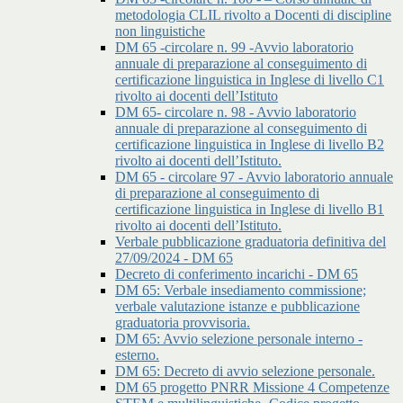
metodologia CLIL rivolto a Docenti di discipline
non linguistiche
DM 65 -circolare n. 99 -Avvio laboratorio
annuale di preparazione al conseguimento di
certificazione linguistica in Inglese di livello C1
rivolto ai docenti dell’Istituto
DM 65- circolare n. 98 - Avvio laboratorio
annuale di preparazione al conseguimento di
certificazione linguistica in Inglese di livello B2
rivolto ai docenti dell’Istituto.
DM 65 - circolare 97 - Avvio laboratorio annuale
di preparazione al conseguimento di
certificazione linguistica in Inglese di livello B1
rivolto ai docenti dell’Istituto.
Verbale pubblicazione graduatoria definitiva del
27/09/2024 - DM 65
Decreto di conferimento incarichi - DM 65
DM 65: Verbale insediamento commissione;
verbale valutazione istanze e pubblicazione
graduatoria provvisoria.
DM 65: Avvio selezione personale interno -
esterno.
DM 65: Decreto di avvio selezione personale.
DM 65 progetto PNRR Missione 4 Competenze