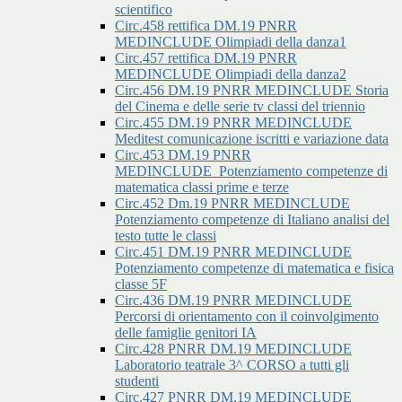
scientifico
Circ.458 rettifica DM.19 PNRR
MEDINCLUDE Olimpiadi della danza1
Circ.457 rettifica DM.19 PNRR
MEDINCLUDE Olimpiadi della danza2
Circ.456 DM.19 PNRR MEDINCLUDE Storia
del Cinema e delle serie tv classi del triennio
Circ.455 DM.19 PNRR MEDINCLUDE
Meditest comunicazione iscritti e variazione data
Circ.453 DM.19 PNRR
MEDINCLUDE_Potenziamento competenze di
matematica classi prime e terze
Circ.452 Dm.19 PNRR MEDINCLUDE
Potenziamento competenze di Italiano analisi del
testo tutte le classi
Circ.451 DM.19 PNRR MEDINCLUDE
Potenziamento competenze di matematica e fisica
classe 5F
Circ.436 DM.19 PNRR MEDINCLUDE
Percorsi di orientamento con il coinvolgimento
delle famiglie genitori IA
Circ.428 PNRR DM.19 MEDINCLUDE
Laboratorio teatrale 3^ CORSO a tutti gli
studenti
Circ.427 PNRR DM.19 MEDINCLUDE