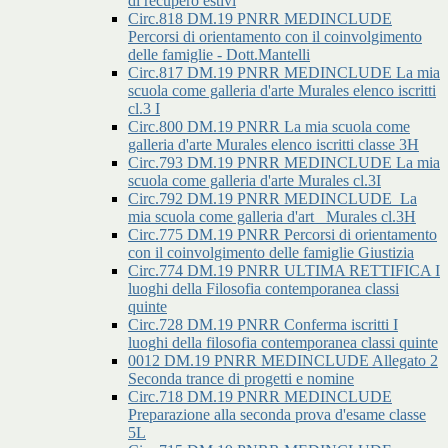
di recupero estivi
Circ.818 DM.19 PNRR MEDINCLUDE
Percorsi di orientamento con il coinvolgimento
delle famiglie - Dott.Mantelli
Circ.817 DM.19 PNRR MEDINCLUDE La mia
scuola come galleria d'arte Murales elenco iscritti
cl.3 I
Circ.800 DM.19 PNRR La mia scuola come
galleria d'arte Murales elenco iscritti classe 3H
Circ.793 DM.19 PNRR MEDINCLUDE La mia
scuola come galleria d'arte Murales cl.3I
Circ.792 DM.19 PNRR MEDINCLUDE_La
mia scuola come galleria d'art _Murales cl.3H
Circ.775 DM.19 PNRR Percorsi di orientamento
con il coinvolgimento delle famiglie Giustizia
Circ.774 DM.19 PNRR ULTIMA RETTIFICA I
luoghi della Filosofia contemporanea classi
quinte
Circ.728 DM.19 PNRR Conferma iscritti I
luoghi della filosofia contemporanea classi quinte
0012 DM.19 PNRR MEDINCLUDE Allegato 2
Seconda trance di progetti e nomine
Circ.718 DM.19 PNRR MEDINCLUDE
Preparazione alla seconda prova d'esame classe
5L