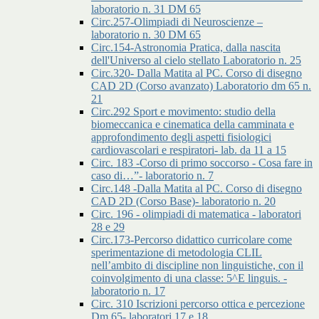
laboratorio n. 31 DM 65
Circ.257-Olimpiadi di Neuroscienze –
laboratorio n. 30 DM 65
Circ.154-Astronomia Pratica, dalla nascita
dell'Universo al cielo stellato Laboratorio n. 25
Circ.320- Dalla Matita al PC. Corso di disegno
CAD 2D (Corso avanzato) Laboratorio dm 65 n.
21
Circ.292 Sport e movimento: studio della
biomeccanica e cinematica della camminata e
approfondimento degli aspetti fisiologici
cardiovascolari e respiratori- lab. da 11 a 15
Circ. 183 -Corso di primo soccorso - Cosa fare in
caso di…”- laboratorio n. 7
Circ.148 -Dalla Matita al PC. Corso di disegno
CAD 2D (Corso Base)- laboratorio n. 20
Circ. 196 - olimpiadi di matematica - laboratori
28 e 29
Circ.173-Percorso didattico curricolare come
sperimentazione di metodologia CLIL
nell’ambito di discipline non linguistiche, con il
coinvolgimento di una classe: 5^E linguis. -
laboratorio n. 17
Circ. 310 Iscrizioni percorso ottica e percezione
Dm 65- laboratori 17 e 18