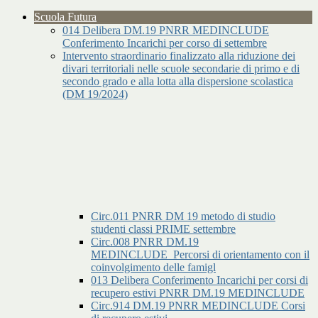
Scuola Futura
014 Delibera DM.19 PNRR MEDINCLUDE
Conferimento Incarichi per corso di settembre
Intervento straordinario finalizzato alla riduzione dei
divari territoriali nelle scuole secondarie di primo e di
secondo grado e alla lotta alla dispersione scolastica
(DM 19/2024)
Circ.011 PNRR DM 19 metodo di studio
studenti classi PRIME settembre
Circ.008 PNRR DM.19
MEDINCLUDE_Percorsi di orientamento con il
coinvolgimento delle famigl
013 Delibera Conferimento Incarichi per corsi di
recupero estivi PNRR DM.19 MEDINCLUDE
Circ.914 DM.19 PNRR MEDINCLUDE Corsi