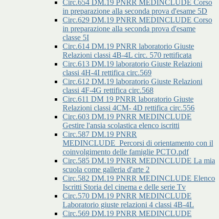
Circ.654 DM.19 PNRR MEDINCLUDE Corso
in preparazione alla seconda prova d'esame 5D
Circ.629 DM.19 PNRR MEDINCLUDE Corso
in preparazione alla seconda prova d'esame
classe 5I
Circ.614 DM.19 PNRR laboratorio Giuste
Relazioni classi 4B-4L circ. 570 rettificata
Circ.613 DM.19 laboratorio Giuste Relazioni
classi 4H-4I rettifica circ.569
Circ.612 DM.19 laboratorio Giuste Relazioni
classi 4F-4G rettifica circ.568
Circ.611 DM 19 PNRR laboratorio Giuste
Relazioni classi 4CM- 4D rettifica circ.556
Circ.603 DM.19 PNRR MEDINCLUDE
Gestire l'ansia scolastica elenco iscritti
Circ.587 DM.19 PNRR
MEDINCLUDE_Percorsi di orientamento con il
coinvolgimento delle famiglie PCTO.pdf
Circ.585 DM.19 PNRR MEDINCLUDE La mia
scuola come galleria d'arte 2
Circ.582 DM.19 PNRR MEDINCLUDE Elenco
Iscritti Storia del cinema e delle serie Tv
Circ.570 DM.19 PNRR MEDINCLUDE
Laboratorio giuste relazioni 4 classi 4B-4L
Circ.569 DM.19 PNRR MEDINCLUDE