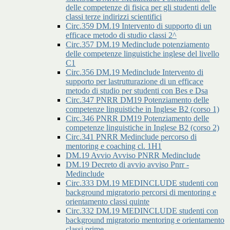
delle competenze di fisica per gli studenti delle
classi terze indirizzi scientifici
Circ.359 DM.19 Intervento di supporto di un
efficace metodo di studio classi 2^
Circ.357 DM.19 Medinclude potenziamento
delle competenze linguistiche inglese del livello
C1
Circ.356 DM.19 Medinclude Intervento di
supporto per lastrutturazione di un efficace
metodo di studio per studenti con Bes e Dsa
Circ.347 PNRR DM19 Potenziamento delle
competenze linguistiche in Inglese B2 (corso 1)
Circ.346 PNRR DM19 Potenziamento delle
competenze linguistiche in Inglese B2 (corso 2)
Circ.341 PNRR Medinclude percorso di
mentoring e coaching cl. 1H1
DM.19 Avvio Avviso PNRR Medinclude
DM.19 Decreto di avvio avviso Pnrr -
Medinclude
Circ.333 DM.19 MEDINCLUDE studenti con
background migratorio percorsi di mentoring e
orientamento classi quinte
Circ.332 DM.19 MEDINCLUDE studenti con
background migratorio mentoring e orientamento
classi prime