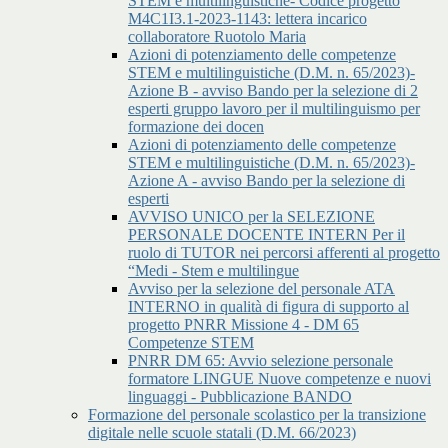
STEM e multilinguistiche- Codice progetto
M4C1I3.1-2023-1143: lettera incarico
collaboratore Ruotolo Maria
Azioni di potenziamento delle competenze
STEM e multilinguistiche (D.M. n. 65/2023)-
Azione B - avviso Bando per la selezione di 2
esperti gruppo lavoro per il multilinguismo per
formazione dei docen
Azioni di potenziamento delle competenze
STEM e multilinguistiche (D.M. n. 65/2023)-
Azione A - avviso Bando per la selezione di
esperti
AVVISO UNICO per la SELEZIONE
PERSONALE DOCENTE INTERN Per il
ruolo di TUTOR nei percorsi afferenti al progetto
“Medi - Stem e multilingue
Avviso per la selezione del personale ATA
INTERNO in qualità di figura di supporto al
progetto PNRR Missione 4 - DM 65
Competenze STEM
PNRR DM 65: Avvio selezione personale
formatore LINGUE Nuove competenze e nuovi
linguaggi - Pubblicazione BANDO
Formazione del personale scolastico per la transizione
digitale nelle scuole statali (D.M. 66/2023)