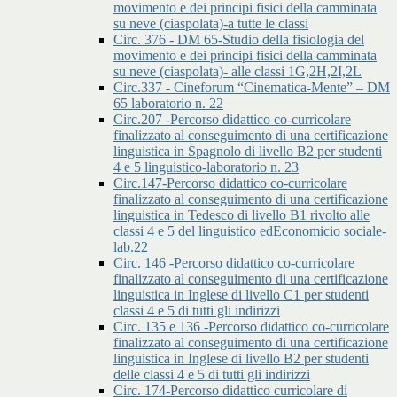
movimento e dei principi fisici della camminata
su neve (ciaspolata)-a tutte le classi
Circ. 376 - DM 65-Studio della fisiologia del
movimento e dei principi fisici della camminata
su neve (ciaspolata)- alle classi 1G,2H,2I,2L
Circ.337 - Cineforum “Cinematica-Mente” – DM
65 laboratorio n. 22
Circ.207 -Percorso didattico co-curricolare
finalizzato al conseguimento di una certificazione
linguistica in Spagnolo di livello B2 per studenti
4 e 5 linguistico-laboratorio n. 23
Circ.147-Percorso didattico co-curricolare
finalizzato al conseguimento di una certificazione
linguistica in Tedesco di livello B1 rivolto alle
classi 4 e 5 del linguistico edEconomicio sociale-
lab.22
Circ. 146 -Percorso didattico co-curricolare
finalizzato al conseguimento di una certificazione
linguistica in Inglese di livello C1 per studenti
classi 4 e 5 di tutti gli indirizzi
Circ. 135 e 136 -Percorso didattico co-curricolare
finalizzato al conseguimento di una certificazione
linguistica in Inglese di livello B2 per studenti
delle classi 4 e 5 di tutti gli indirizzi
Circ. 174-Percorso didattico curricolare di