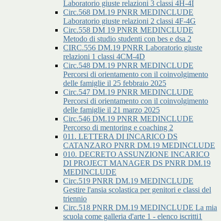
Laboratorio giuste relazioni 3 classi 4H-4I
Circ.568 DM.19 PNRR MEDINCLUDE
Laboratorio giuste relazioni 2 classi 4F-4G
Circ.558 DM 19 PNRR MEDINCLUDE
Metodo di studio studenti con bes e dsa 2
CIRC.556 DM.19 PNRR Laboratorio giuste
relazioni 1 classi 4CM-4D
Circ.548 DM.19 PNRR MEDINCLUDE
Percorsi di orientamento con il coinvolgimento
delle famiglie il 25 febbraio 2025
Circ.547 DM.19 PNRR MEDINCLUDE
Percorsi di orientamento con il coinvolgimento
delle famiglie il 21 marzo 2025
Circ.546 DM.19 PNRR MEDINCLUDE
Percorso di mentoring e coaching 2
011. LETTERA DI INCARICO DS
CATANZARO PNRR DM.19 MEDINCLUDE
010. DECRETO ASSUNZIONE INCARICO
DI PROJECT MANAGER DS PNRR DM.19
MEDINCLUDE
Circ.519 PNRR DM.19 MEDINCLUDE
Gestire l'ansia scolastica per genitori e classi del
triennio
Circ.518 PNRR DM.19 MEDINCLUDE La mia
scuola come galleria d'arte 1 - elenco iscritti1