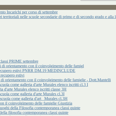
ncarichi per corso di settembre
ari territoriali nelle scuole secondarie di primo e di secondo grado e alla
classi PRIME settembre
rientamento con il coinvolgimento delle famigl
 di recupero estivi PNRR DM.19 MEDINCLUDE
cupero estivi
entamento con il coinvolgimento delle famiglie - Dott.Mantelli
ome galleria d'arte Murales elenco iscritti cl.3 I
d'arte Murales elenco iscritti classe 3H
 come galleria d'arte Murales cl.3I
a come galleria d'art _Murales cl.3H
 il coinvolgimento delle famiglie Giustizia
 della Filosofia contemporanea classi quinte
lla filosofia contemporanea classi quinte