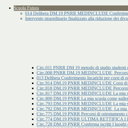
Scuola Futura
014 Delibera DM.19 PNRR MEDINCLUDE Conferimento I
Intervento straordinario finalizzato alla riduzione dei div
Circ.011 PNRR DM 19 metodo di studio studenti 
Circ.008 PNRR DM.19 MEDINCLUDE_Percorsi di o
013 Delibera Conferimento Incarichi per corsi
Circ.914 DM.19 PNRR MEDINCLUDE Corsi di re
Circ.818 DM.19 PNRR MEDINCLUDE Percorsi di ori
Circ.817 DM.19 PNRR MEDINCLUDE La mia scuola c
Circ.800 DM.19 PNRR La mia scuola come galleria 
Circ.793 DM.19 PNRR MEDINCLUDE La mia scuola
Circ.792 DM.19 PNRR MEDINCLUDE_La mia scuol
Circ.775 DM.19 PNRR Percorsi di orientamento con
Circ.774 DM.19 PNRR ULTIMA RETTIFICA I luoghi
Circ.728 DM.19 PNRR Conferma iscritti I luoghi de